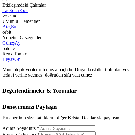
Etkileşimdeki Çakralar
Taç
Solar
Kök
volcano
Uyumlu Elementler
Ateş
Su
orbit
Yönetici Gezegenleri
Güneş
Ay
palette
Renk Tonları
Beyaz
Gri
Mineralojik veriler referans amaçlıdır. Doğal kristaller tıbbi ilaç veya
tedavi yerine geçmez, doğrudan şifa vaat etmez.
Değerlendirmeler & Yorumlar
Deneyiminizi Paylaşın
Bu enerjinin size kattıklarını diğer Kristal Dostlarıyla paylaşın.
Adınız Soyadınız *
E-posta Adresiniz *