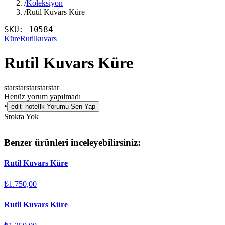
/
Koleksiyon
/
Rutil Kuvars Küre
SKU:
10584
Küre
Rutilkuvars
Rutil Kuvars Küre
star
star
star
star
star
Henüz yorum yapılmadı
•
edit_note
İlk Yorumu Sen Yap
Stokta Yok
Benzer ürünleri inceleyebilirsiniz:
Rutil Kuvars Küre
₺1.750,00
Rutil Kuvars Küre