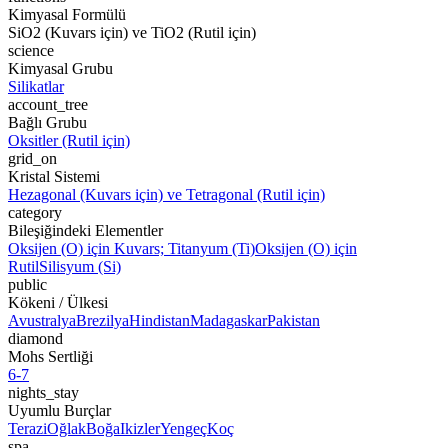
Kimyasal Formülü
SiO2 (Kuvars için) ve TiO2 (Rutil için)
science
Kimyasal Grubu
Silikatlar
account_tree
Bağlı Grubu
Oksitler (Rutil için)
grid_on
Kristal Sistemi
Hezagonal (Kuvars için) ve Tetragonal (Rutil için)
category
Bileşiğindeki Elementler
Oksijen (O) için Kuvars; Titanyum (Ti)
Oksijen (O) için
Rutil
Silisyum (Si)
public
Kökeni / Ülkesi
Avustralya
Brezilya
Hindistan
Madagaskar
Pakistan
diamond
Mohs Sertliği
6-7
nights_stay
Uyumlu Burçlar
Terazi
Oğlak
Boğa
Ikizler
Yengeç
Koç
spa