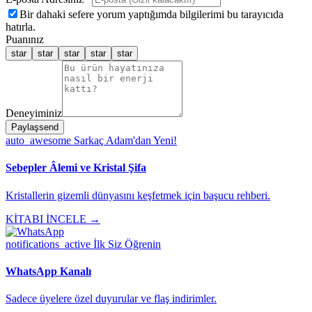
Bir dahaki sefere yorum yaptığımda bilgilerimi bu tarayıcıda
hatırla.
Puanınız
star
star
star
star
star
Deneyiminiz
Paylaş
send
auto_awesome
Sarkaç Adam'dan Yeni!
Sebepler Âlemi ve Kristal Şifa
Kristallerin gizemli dünyasını keşfetmek için başucu rehberi.
KİTABI İNCELE →
notifications_active
İlk Siz Öğrenin
WhatsApp Kanalı
Sadece üyelere özel duyurular ve flaş indirimler.