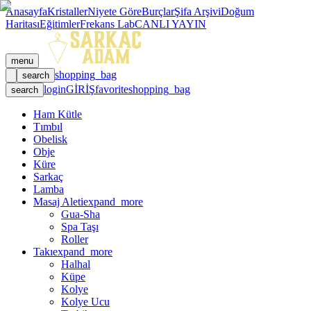
Anasayfa
Kristaller
Niyete Göre
Burçlar
Şifa Arşivi
Doğum
Haritası
Eğitimler
Frekans Lab
CANLI YAYIN
menu
shopping_bag
search
login
GİRİŞ
favorite
shopping_bag
search
Ham Kütle
Tımbıl
Obelisk
Obje
Küre
Sarkaç
Lamba
Masaj Aleti
expand_more
Gua-Sha
Spa Taşı
Roller
Takı
expand_more
Halhal
Küpe
Kolye
Kolye Ucu