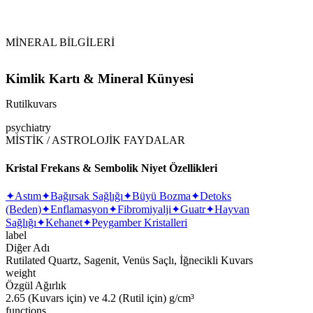
MİNERAL BİLGİLERİ
Kimlik Kartı & Mineral Künyesi
Rutilkuvars
psychiatry
MİSTİK / ASTROLOJİK FAYDALAR
Kristal Frekans & Sembolik Niyet Özellikleri
✦
Astım
✦
Bağırsak Sağlığı
✦
Büyü Bozma
✦
Detoks
(Beden)
✦
Enflamasyon
✦
Fibromiyalji
✦
Guatr
✦
Hayvan
Sağlığı
✦
Kehanet
✦
Peygamber Kristalleri
label
Diğer Adı
Rutilated Quartz, Sagenit, Venüs Saçlı, İğnecikli Kuvars
weight
Özgül Ağırlık
2.65 (Kuvars için) ve 4.2 (Rutil için) g/cm³
functions