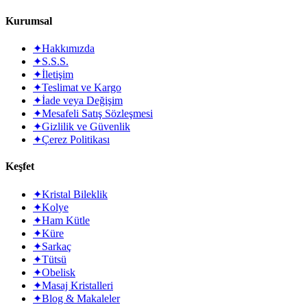
Kurumsal
✦
Hakkımızda
✦
S.S.S.
✦
İletişim
✦
Teslimat ve Kargo
✦
İade veya Değişim
✦
Mesafeli Satış Sözleşmesi
✦
Gizlilik ve Güvenlik
✦
Çerez Politikası
Keşfet
✦
Kristal Bileklik
✦
Kolye
✦
Ham Kütle
✦
Küre
✦
Sarkaç
✦
Tütsü
✦
Obelisk
✦
Masaj Kristalleri
✦
Blog & Makaleler