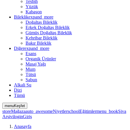
Tesbih
Yüzük
Kabaşon
Bileklik
expand_more
Doğaltaş Bileklik
Erkek Doğaltaş Bileklik
Gümüş Doğaltaş Bileklik
Kehribar Bileklik
Bakır Bileklik
Diğer
expand_more
Esans
Organik Ürünler
Masaj Yağı
Mum
Tütsü
Sabun
Alkali Su
Dizi
Tümü
menu
Keşfet
store
Mağaza
auto_awesome
Niyetler
school
Eğitimler
menu_book
Şiva
Arşivi
login
Giriş
Anasayfa