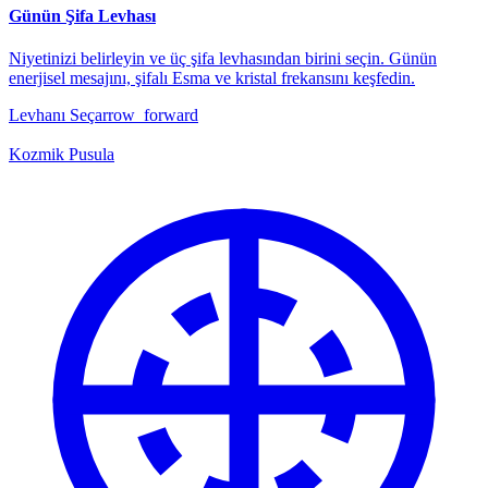
Günün Şifa Levhası
Niyetinizi belirleyin ve üç şifa levhasından birini seçin. Günün
enerjisel mesajını, şifalı Esma ve kristal frekansını keşfedin.
Levhanı Seç
arrow_forward
Kozmik Pusula