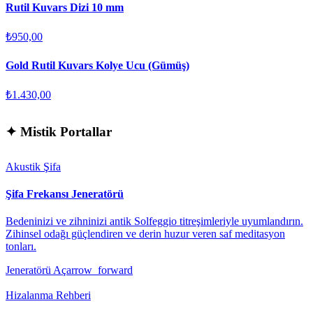
Rutil Kuvars Dizi 10 mm
₺950,00
Gold Rutil Kuvars Kolye Ucu (Gümüş)
₺1.430,00
✦
Mistik Portallar
Akustik Şifa
Şifa Frekansı Jeneratörü
Bedeninizi ve zihninizi antik Solfeggio titreşimleriyle uyumlandırın.
Zihinsel odağı güçlendiren ve derin huzur veren saf meditasyon
tonları.
Jeneratörü Aç
arrow_forward
Hizalanma Rehberi