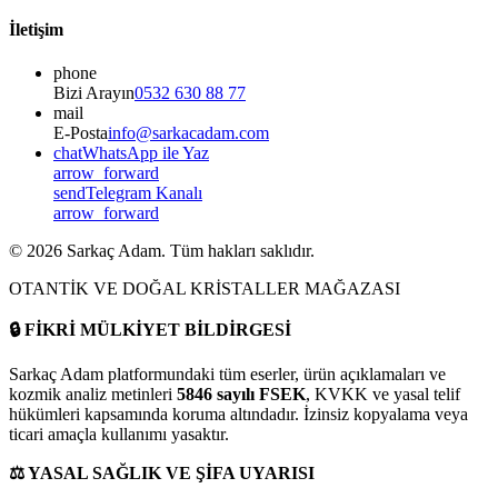
İletişim
phone
Bizi Arayın
0532 630 88 77
mail
E-Posta
info@sarkacadam.com
chat
WhatsApp ile Yaz
arrow_forward
send
Telegram Kanalı
arrow_forward
©
2026
Sarkaç Adam. Tüm hakları saklıdır.
OTANTİK VE DOĞAL KRİSTALLER MAĞAZASI
🔒
FİKRİ MÜLKİYET BİLDİRGESİ
Sarkaç Adam platformundaki tüm eserler, ürün açıklamaları ve
kozmik analiz metinleri
5846 sayılı FSEK
, KVKK ve yasal telif
hükümleri kapsamında koruma altındadır. İzinsiz kopyalama veya
ticari amaçla kullanımı yasaktır.
⚖️
YASAL SAĞLIK VE ŞİFA UYARISI