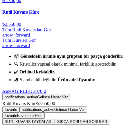
₺1.350,00
Rutil Kuvars Küre
₺2.550,00
Tüm Rutil Kuvars ları Gör
arrow_forward
Tüm Küreleri Gör
arrow_forward
📦
Görseldeki ürünle aynı gruptan bir parça gönderilir.
🔍 Kristaller yapısal olarak minimal farklılık gösterebilir.
✔️
Orijinal kristaldir.
🪵 Stand dahil değildir.
Ürün adet fiyatıdır.
scale
AĞIRLIK:
3070
g
notifications_active
Gelince Haber Ver
Rutil Kuvars Küre
₺7.650,00
favorite
notifications_active
Gelince Haber Ver
favorite
Favorilere Ekle
RUTILKUVARS FAYDALARI
SIKÇA SORULAN SORULAR