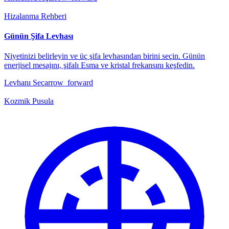
Hizalanma Rehberi
Günün Şifa Levhası
Niyetinizi belirleyin ve üç şifa levhasından birini seçin. Günün
enerjisel mesajını, şifalı Esma ve kristal frekansını keşfedin.
Levhanı Seç
arrow_forward
Kozmik Pusula