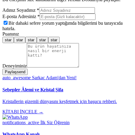
Adınız Soyadınız *
E-posta Adresiniz *
Bir dahaki sefere yorum yaptığımda bilgilerimi bu tarayıcıda
hatırla.
Puanınız
star
star
star
star
star
Deneyiminiz
Paylaş
send
auto_awesome
Sarkaç Adam'dan Yeni!
Sebepler Âlemi ve Kristal Şifa
Kristallerin gizemli dünyasını keşfetmek için başucu rehberi.
KİTABI İNCELE →
notifications_active
İlk Siz Öğrenin
WhatsApp Kanalı