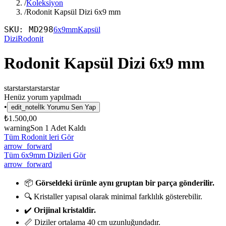
/
Koleksiyon
/
Rodonit Kapsül Dizi 6x9 mm
SKU:
MD298
6x9mm
Kapsül
Dizi
Rodonit
Rodonit Kapsül Dizi 6x9 mm
star
star
star
star
star
Henüz yorum yapılmadı
•
edit_note
İlk Yorumu Sen Yap
₺1.500,00
warning
Son
1
Adet Kaldı
Tüm Rodonit leri Gör
arrow_forward
Tüm 6x9mm Dizileri Gör
arrow_forward
📦
Görseldeki ürünle aynı gruptan bir parça gönderilir.
🔍 Kristaller yapısal olarak minimal farklılık gösterebilir.
✔️
Orijinal kristaldir.
📏 Diziler ortalama 40 cm uzunluğundadır.