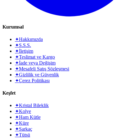
Kurumsal
✦
Hakkımızda
✦
S.S.S.
✦
İletişim
✦
Teslimat ve Kargo
✦
İade veya Değişim
✦
Mesafeli Satış Sözleşmesi
✦
Gizlilik ve Güvenlik
✦
Çerez Politikası
Keşfet
✦
Kristal Bileklik
✦
Kolye
✦
Ham Kütle
✦
Küre
✦
Sarkaç
✦
Tütsü