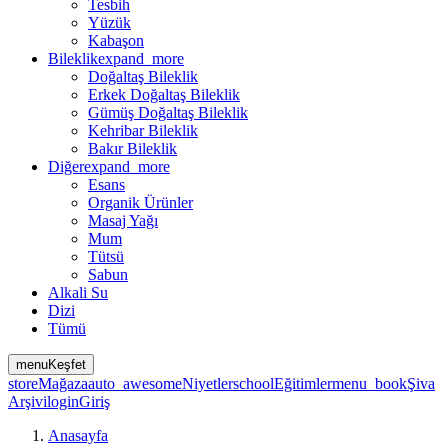
Tesbih
Yüzük
Kabaşon
Bileklik
expand_more
Doğaltaş Bileklik
Erkek Doğaltaş Bileklik
Gümüş Doğaltaş Bileklik
Kehribar Bileklik
Bakır Bileklik
Diğer
expand_more
Esans
Organik Ürünler
Masaj Yağı
Mum
Tütsü
Sabun
Alkali Su
Dizi
Tümü
menu
Keşfet
store
Mağaza
auto_awesome
Niyetler
school
Eğitimler
menu_book
Şiva
Arşivi
login
Giriş
Anasayfa