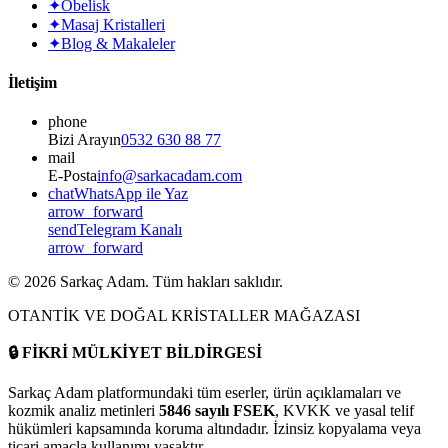
✦
Obelisk
✦
Masaj Kristalleri
✦
Blog & Makaleler
İletişim
phone
Bizi Arayın
0532 630 88 77
mail
E-Posta
info@sarkacadam.com
chat
WhatsApp ile Yaz
arrow_forward
send
Telegram Kanalı
arrow_forward
©
2026
Sarkaç Adam. Tüm hakları saklıdır.
OTANTİK VE DOĞAL KRİSTALLER MAĞAZASI
🔒
FİKRİ MÜLKİYET BİLDİRGESİ
Sarkaç Adam platformundaki tüm eserler, ürün açıklamaları ve
kozmik analiz metinleri
5846 sayılı FSEK
, KVKK ve yasal telif
hükümleri kapsamında koruma altındadır. İzinsiz kopyalama veya
ticari amaçla kullanımı yasaktır.