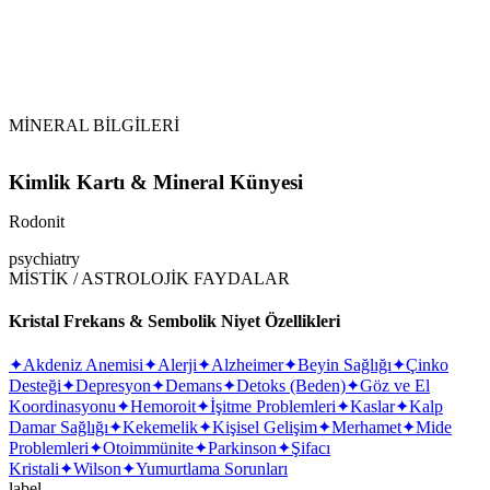
MİNERAL BİLGİLERİ
Kimlik Kartı & Mineral Künyesi
Rodonit
psychiatry
MİSTİK / ASTROLOJİK FAYDALAR
Kristal Frekans & Sembolik Niyet Özellikleri
✦
Akdeniz Anemisi
✦
Alerji
✦
Alzheimer
✦
Beyin Sağlığı
✦
Çinko
Desteği
✦
Depresyon
✦
Demans
✦
Detoks (Beden)
✦
Göz ve El
Koordinasyonu
✦
Hemoroit
✦
İşitme Problemleri
✦
Kaslar
✦
Kalp
Damar Sağlığı
✦
Kekemelik
✦
Kişisel Gelişim
✦
Merhamet
✦
Mide
Problemleri
✦
Otoimmünite
✦
Parkinson
✦
Şifacı
Kristali
✦
Wilson
✦
Yumurtlama Sorunları
label