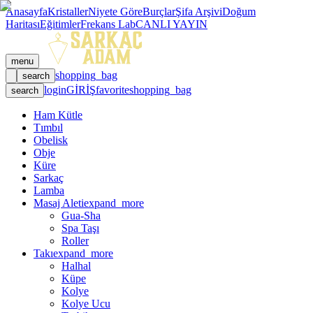
Anasayfa
Kristaller
Niyete Göre
Burçlar
Şifa Arşivi
Doğum
Haritası
Eğitimler
Frekans Lab
CANLI YAYIN
menu
shopping_bag
search
login
GİRİŞ
favorite
shopping_bag
search
Ham Kütle
Tımbıl
Obelisk
Obje
Küre
Sarkaç
Lamba
Masaj Aleti
expand_more
Gua-Sha
Spa Taşı
Roller
Takı
expand_more
Halhal
Küpe
Kolye
Kolye Ucu