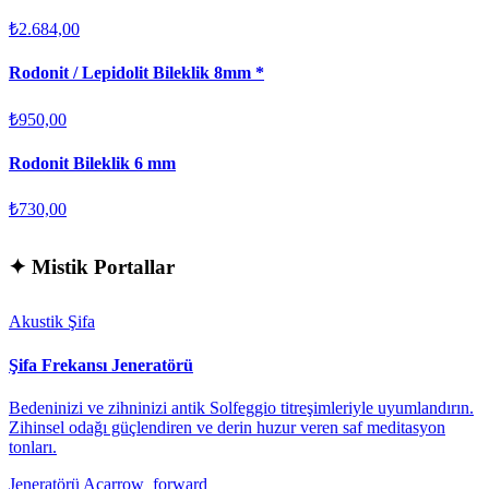
₺2.684,00
Rodonit / Lepidolit Bileklik 8mm *
₺950,00
Rodonit Bileklik 6 mm
₺730,00
✦
Mistik Portallar
Akustik Şifa
Şifa Frekansı Jeneratörü
Bedeninizi ve zihninizi antik Solfeggio titreşimleriyle uyumlandırın.
Zihinsel odağı güçlendiren ve derin huzur veren saf meditasyon
tonları.
Jeneratörü Aç
arrow_forward