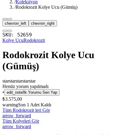
/
Koleksiyon
/
Rodokrozit Kolye Ucu (Gümüş)
chevron_left
chevron_right
SKU:
52659
Kolye Ucu
Rodokrozit
Rodokrozit Kolye Ucu
(Gümüş)
star
star
star
star
star
Henüz yorum yapılmadı
•
edit_note
İlk Yorumu Sen Yap
₺3.575,00
warning
Son
1
Adet Kaldı
Tüm Rodokrozit leri Gör
arrow_forward
Tüm Kolyeleri Gör
arrow_forward