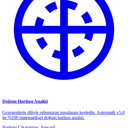
Doğum Haritası Analizi
Gezegenlerin diliyle ruhunuzun pusulasını keşfedin. Astromath v5.0
ile %100 matematiksel doğum haritası analizi.
Haritanı Çıkar
arrow_forward