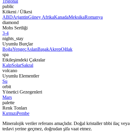
Trigonal
public
Kökeni / Ülkesi
ABD
Arjantin
Güney Afrika
Kanada
Meksika
Romanya
diamond
Mohs Sertliği
3-4
nights_stay
Uyumlu Burçlar
Boğa
Yengeç
Aslan
Başak
Akrep
Oğlak
spa
Etkileşimdeki Çakralar
Kalp
Solar
Sakral
volcano
Uyumlu Elementler
Su
orbit
Yönetici Gezegenleri
Mars
palette
Renk Tonları
Kırmızı
Pembe
Mineralojik veriler referans amaçlıdır. Doğal kristaller tıbbi ilaç veya
tedavi yerine geçmez, doğrudan şifa vaat etmez.