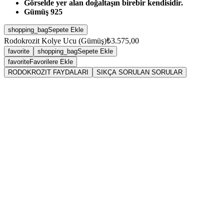
Görselde yer alan doğaltaşın birebir kendisidir.
Gümüş 925
shopping_bag
Sepete Ekle
Rodokrozit Kolye Ucu (Gümüş)
₺3.575,00
favorite
shopping_bag
Sepete Ekle
favorite
Favorilere Ekle
RODOKROZIT FAYDALARI
SIKÇA SORULAN SORULAR