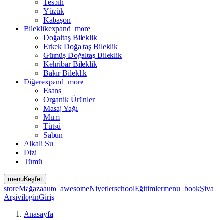
Tesbih
Yüzük
Kabaşon
Bileklik
expand_more
Doğaltaş Bileklik
Erkek Doğaltaş Bileklik
Gümüş Doğaltaş Bileklik
Kehribar Bileklik
Bakır Bileklik
Diğer
expand_more
Esans
Organik Ürünler
Masaj Yağı
Mum
Tütsü
Sabun
Alkali Su
Dizi
Tümü
menu
Keşfet
store
Mağaza
auto_awesome
Niyetler
school
Eğitimler
menu_book
Şiva
Arşivi
login
Giriş
Anasayfa