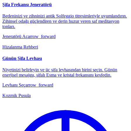
Şifa Frekansı Jeneratörü
Bedeninizi ve zihninizi antik Solfeggio titreşimleriyle uyumlandırın.
Zihinsel odağı güçlendiren ve derin huzur veren saf meditasyon
tonları.
Jeneratörü Aç
arrow_forward
Hizalanma Rehberi
Günün Şifa Levhası
Niyetinizi belirleyin ve üç şifa levhasından birini seçin. Günün
enerjisel mesajını, şifalı Esma ve kristal frekansını keşfedin.
Levhanı Seç
arrow_forward
Kozmik Pusula