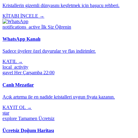
Kristallerin gizemli dünyasını keşfetmek için başucu rehberi.
KİTABI İNCELE →
notifications_active
İlk Siz Öğrenin
WhatsApp Kanalı
Sadece üyelere özel duyurular ve flaş indirimler.
KATIL →
local_activity
gavel
Her Çarşamba 22:00
Canlı Mezatlar
Açık artırma ile en nadide kristalleri uygun fiyata kazanın.
KAYIT OL →
star
explore
Tamamen Ücretsiz
Ücretsiz Doğum Haritası