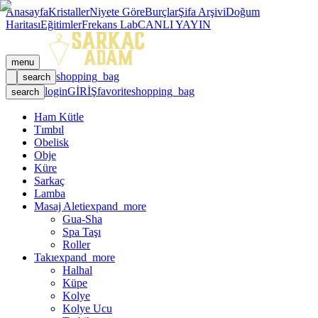
Anasayfa
Kristaller
Niyete Göre
Burçlar
Şifa Arşivi
Doğum
Haritası
Eğitimler
Frekans Lab
CANLI YAYIN
menu
shopping_bag
search
login
GİRİŞ
favorite
shopping_bag
search
Ham Kütle
Tımbıl
Obelisk
Obje
Küre
Sarkaç
Lamba
Masaj Aleti
expand_more
Gua-Sha
Spa Taşı
Roller
Takı
expand_more
Halhal
Küpe
Kolye
Kolye Ucu