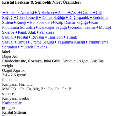
Kristal Frekans & Sembolik Niyet Özellikleri
✦
Akdeniz Anemisi
✦
Alzheimer
✦
Astım
✦
Aşk
✦
Cazibe
✦
Cilt
Sağlığı
✦
Cinsel Enerji
✦
Damar Sağlığı
✦
Doğurganlık
✦
Endokrin
Sistem
✦
Enerji
✦
Helikobakteri
✦
Kalp Damar Sağlığı
✦
Kan
Pıhtılaşma Sorunları
✦
Karaciğer Sağlığı
✦
Kendini Sevme
✦
Multipl
Skleroz
✦
Panik Atak
✦
Pankreas
Sağlığı
✦
Prostat
✦
Rüyalar
✦
Tansiyon
✦
Tırnak
Sağlığı
✦
Timus
✦
Üreme Sağlığı
✦
Yaşlanma Karşıtı
✦
Yumurtlama
Sorunları
✦
Yüksek Frekans
label
Diğer Adı
Rhodochrosite, Rozinka, İnka Gülü, Ahududu Ağacı, Aşk Taşı
weight
Özgül Ağırlık
2.4 - 2.6 g/cm³
functions
Kimyasal Formülü
MnCO3 + Fe, Ca, Mg, Zn, Co, Cd, Ge, Bi
science
Kimyasal Grubu
Karbonatlar
grid_on
Kristal Sistemi