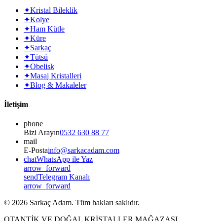
✦
Kristal Bileklik
✦
Kolye
✦
Ham Kütle
✦
Küre
✦
Sarkaç
✦
Tütsü
✦
Obelisk
✦
Masaj Kristalleri
✦
Blog & Makaleler
İletişim
phone
Bizi Arayın
0532 630 88 77
mail
E-Posta
info@sarkacadam.com
chat
WhatsApp ile Yaz
arrow_forward
send
Telegram Kanalı
arrow_forward
©
2026
Sarkaç Adam. Tüm hakları saklıdır.
OTANTİK VE DOĞAL KRİSTALLER MAĞAZASI