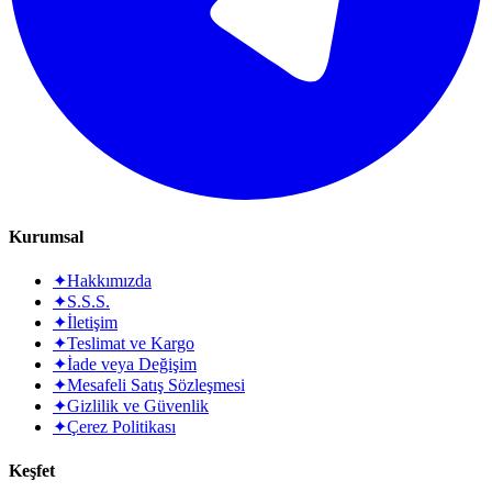
Kurumsal
✦
Hakkımızda
✦
S.S.S.
✦
İletişim
✦
Teslimat ve Kargo
✦
İade veya Değişim
✦
Mesafeli Satış Sözleşmesi
✦
Gizlilik ve Güvenlik
✦
Çerez Politikası
Keşfet