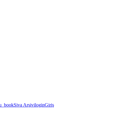
u_book
Şiva Arşivi
login
Giriş