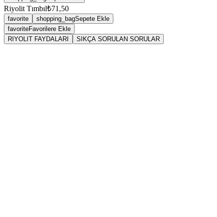
Riyolit Tımbıl
₺71,50
favorite
shopping_bag
Sepete Ekle
favorite
Favorilere Ekle
RIYOLIT FAYDALARI
SIKÇA SORULAN SORULAR