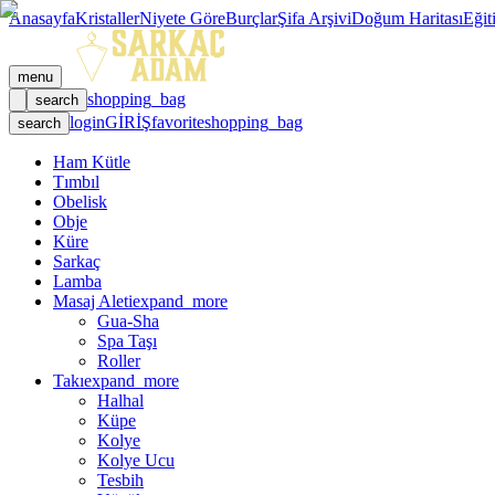
Anasayfa
Kristaller
Niyete Göre
Burçlar
Şifa Arşivi
Doğum Haritası
Eğit
menu
shopping_bag
search
login
GİRİŞ
favorite
shopping_bag
search
Ham Kütle
Tımbıl
Obelisk
Obje
Küre
Sarkaç
Lamba
Masaj Aleti
expand_more
Gua-Sha
Spa Taşı
Roller
Takı
expand_more
Halhal
Küpe
Kolye
Kolye Ucu
Tesbih