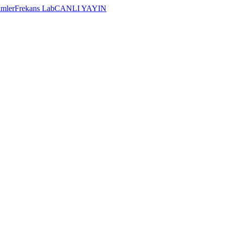
imler
Frekans Lab
CANLI YAYIN