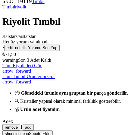
SKU:
10119
Tımbıl
Tımbıl
riyolit
Riyolit Tımbıl
star
star
star
star
star
Henüz yorum yapılmadı
•
edit_note
İlk Yorumu Sen Yap
₺71,50
warning
Son
3
Adet Kaldı
Tüm Riyolit leri Gör
arrow_forward
Tüm Tımbıl Ürünlerini Gör
arrow_forward
📦
Görseldeki ürünle aynı gruptan bir parça gönderilir.
🔍 Kristaller yapısal olarak minimal farklılık gösterebilir.
💰
Ürün adet fiyatıdır.
Adet:
1
remove
add
shopping_bag
Sepete Ekle