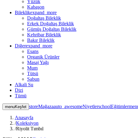
Yüzük
Kabaşon
Bileklik
expand_more
Doğaltaş Bileklik
Erkek Doğaltaş Bileklik
Gümüş Doğaltaş Bileklik
Kehribar Bileklik
Bakır Bileklik
Diğer
expand_more
Esans
Organik Ürünler
Masaj Yağı
Mum
Tütsü
Sabun
Alkali Su
Dizi
Tümü
store
Mağaza
auto_awesome
Niyetler
school
Eğitimler
men
menu
Keşfet
Anasayfa
/
Koleksiyon
/
Riyolit Tımbıl