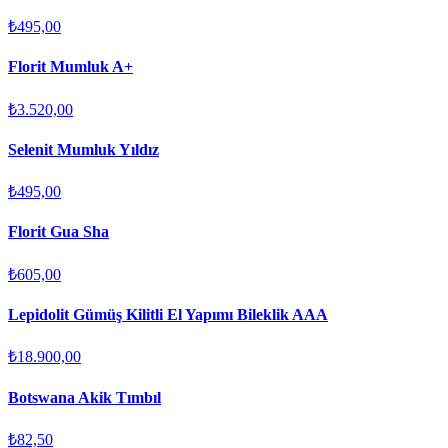
₺495,00
Florit Mumluk A+
₺3.520,00
Selenit Mumluk Yıldız
₺495,00
Florit Gua Sha
₺605,00
Lepidolit Gümüş Kilitli El Yapımı Bileklik AAA
₺18.900,00
Botswana Akik Tımbıl
₺82,50