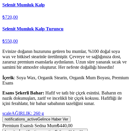
Selenit Mumluk Kalp
₺720,00
Selenit Mumluk Kalp Turuncu
₺550,00
Evinize doğanın huzurunu getiren bu mumlar, %100 doğal soya
wax ve bitkisel stearinle üretilmiştir. Çevreye ve sağlığınıza dost,
zararsız premium esanslarla aydınlanın. Uzun süre yanarak sıcak ve
samimi bir atmosfer oluşturur. Her nefeste doğallığı hissedin!
İçerik
: Soya Wax, Organik Stearin, Organik Mum Boyası, Premium
Esans
Esans Şekerli Bahar:
Hafif ve tatlı bir çiçek esintisi. Baharın en
nazik dokunuşları, zarif ve incelikli bir çiçek kokusu. Hafifliği ile
içini ferahlatır, bir bahar sabahının tazeliğini sunar.
scale
AĞIRLIK:
260
g
notifications_active
Gelince Haber Ver
Premium Esanslı Sedna Mum
₺440,00