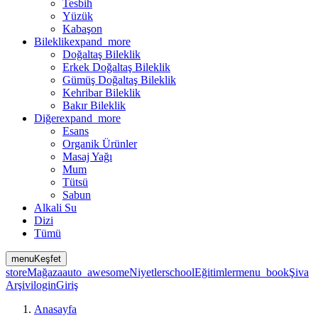
Tesbih
Yüzük
Kabaşon
Bileklik
expand_more
Doğaltaş Bileklik
Erkek Doğaltaş Bileklik
Gümüş Doğaltaş Bileklik
Kehribar Bileklik
Bakır Bileklik
Diğer
expand_more
Esans
Organik Ürünler
Masaj Yağı
Mum
Tütsü
Sabun
Alkali Su
Dizi
Tümü
menu
Keşfet
store
Mağaza
auto_awesome
Niyetler
school
Eğitimler
menu_book
Şiva
Arşivi
login
Giriş
Anasayfa