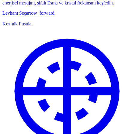
enerjisel mesajını, şifalı Esma ve kristal frekansını keşfedin.
Levhanı Seç
arrow_forward
Kozmik Pusula