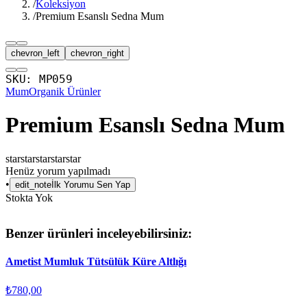
/
Koleksiyon
/
Premium Esanslı Sedna Mum
chevron_left
chevron_right
SKU:
MP059
Mum
Organik Ürünler
Premium Esanslı Sedna Mum
star
star
star
star
star
Henüz yorum yapılmadı
•
edit_note
İlk Yorumu Sen Yap
Stokta Yok
Benzer ürünleri inceleyebilirsiniz:
Ametist Mumluk Tütsülük Küre Altlığı
₺780,00