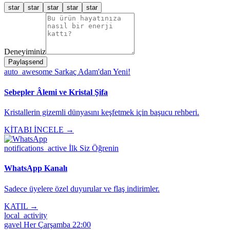
star
star
star
star
star
Deneyiminiz
Paylaş
send
auto_awesome
Sarkaç Adam'dan Yeni!
Sebepler Âlemi ve Kristal Şifa
Kristallerin gizemli dünyasını keşfetmek için başucu rehberi.
KİTABI İNCELE →
notifications_active
İlk Siz Öğrenin
WhatsApp Kanalı
Sadece üyelere özel duyurular ve flaş indirimler.
KATIL →
local_activity
gavel
Her Çarşamba 22:00