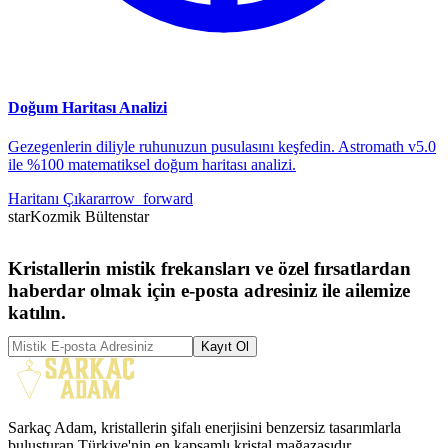
Doğum Haritası Analizi
Gezegenlerin diliyle ruhunuzun pusulasını keşfedin. Astromath v5.0
ile %100 matematiksel doğum haritası analizi.
Haritanı Çıkar
arrow_forward
star
Kozmik Bülten
star
Kristallerin mistik frekansları ve özel fırsatlardan
haberdar olmak için e-posta adresiniz ile ailemize
katılın.
Kayıt Ol
Sarkaç Adam, kristallerin şifalı enerjisini benzersiz tasarımlarla
buluşturan Türkiye'nin en kapsamlı kristal mağazasıdır.