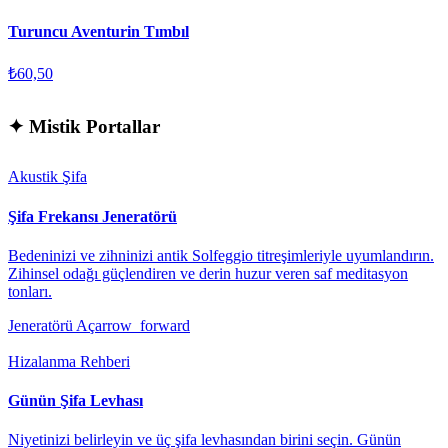
Turuncu Aventurin Tımbıl
₺60,50
✦
Mistik Portallar
Akustik Şifa
Şifa Frekansı Jeneratörü
Bedeninizi ve zihninizi antik Solfeggio titreşimleriyle uyumlandırın.
Zihinsel odağı güçlendiren ve derin huzur veren saf meditasyon
tonları.
Jeneratörü Aç
arrow_forward
Hizalanma Rehberi
Günün Şifa Levhası
Niyetinizi belirleyin ve üç şifa levhasından birini seçin. Günün