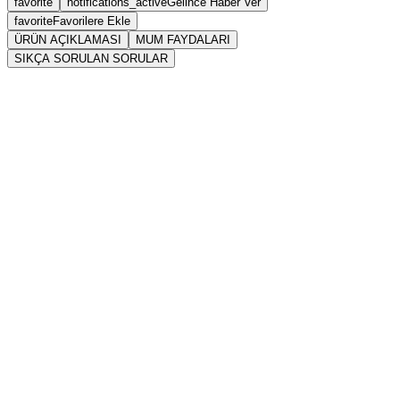
favorite
notifications_active
Gelince Haber Ver
favorite
Favorilere Ekle
ÜRÜN AÇIKLAMASI
MUM FAYDALARI
SIKÇA SORULAN SORULAR
Sarkaç
Mum