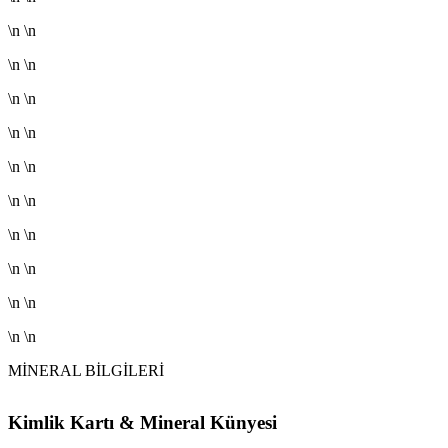
\n \n
\n \n
\n \n
\n \n
\n \n
\n \n
\n \n
\n \n
\n \n
\n \n
MİNERAL BİLGİLERİ
Kimlik Kartı & Mineral Künyesi