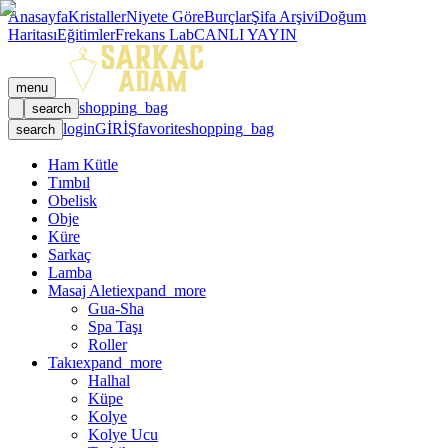
Anasayfa
Kristaller
Niyete Göre
Burçlar
Şifa Arşivi
Doğum
Haritası
Eğitimler
Frekans Lab
CANLI YAYIN
menu
shopping_bag
search
login
GİRİŞ
favorite
shopping_bag
search
Ham Kütle
Tımbıl
Obelisk
Obje
Küre
Sarkaç
Lamba
Masaj Aleti
expand_more
Gua-Sha
Spa Taşı
Roller
Takı
expand_more
Halhal
Küpe
Kolye
Kolye Ucu