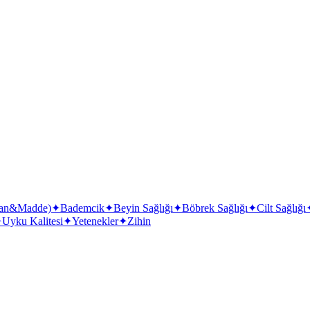
nsan&Madde)
✦
Bademcik
✦
Beyin Sağlığı
✦
Böbrek Sağlığı
✦
Cilt Sağlığı
✦
Uyku Kalitesi
✦
Yetenekler
✦
Zihin