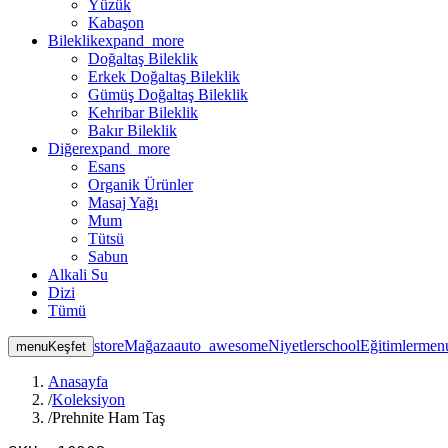
Yüzük
Kabaşon
Bileklik
expand_more
Doğaltaş Bileklik
Erkek Doğaltaş Bileklik
Gümüş Doğaltaş Bileklik
Kehribar Bileklik
Bakır Bileklik
Diğer
expand_more
Esans
Organik Ürünler
Masaj Yağı
Mum
Tütsü
Sabun
Alkali Su
Dizi
Tümü
store
Mağaza
auto_awesome
Niyetler
school
Eğitimler
men
menu
Keşfet
Anasayfa
/
Koleksiyon
/
Prehnite Ham Taş