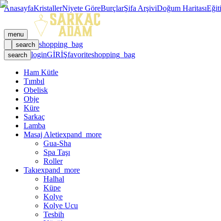
Anasayfa
Kristaller
Niyete Göre
Burçlar
Şifa Arşivi
Doğum Haritası
Eğit
menu
shopping_bag
search
login
GİRİŞ
favorite
shopping_bag
search
Ham Kütle
Tımbıl
Obelisk
Obje
Küre
Sarkaç
Lamba
Masaj Aleti
expand_more
Gua-Sha
Spa Taşı
Roller
Takı
expand_more
Halhal
Küpe
Kolye
Kolye Ucu
Tesbih