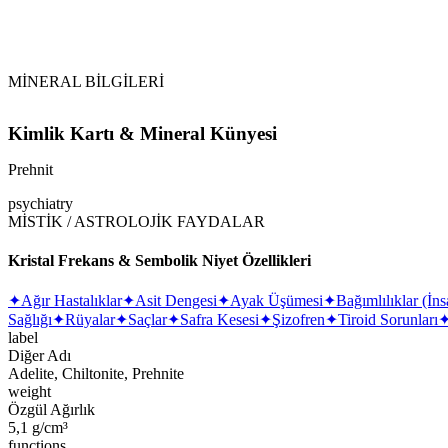
Hafif Su ile Temizleme:
MİNERAL BİLGİLERİ
Kimlik Kartı & Mineral Künyesi
Prehnit
psychiatry
MİSTİK / ASTROLOJİK FAYDALAR
Kristal Frekans & Sembolik Niyet Özellikleri
✦
Ağır Hastalıklar
✦
Asit Dengesi
✦
Ayak Üşümesi
✦
Bağımlılıklar (İ
Sağlığı
✦
Rüyalar
✦
Saçlar
✦
Safra Kesesi
✦
Şizofren
✦
Tiroid Sorunları
label
Diğer Adı
Adelite, Chiltonite, Prehnite
weight
Özgül Ağırlık
5,1 g/cm³
functions