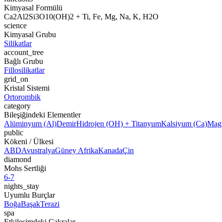
Kimyasal Formülü
Ca2Al2Si3O10(OH)2 + Ti, Fe, Mg, Na, K, H2O
science
Kimyasal Grubu
Silikatlar
account_tree
Bağlı Grubu
Fillosilikatlar
grid_on
Kristal Sistemi
Ortorombik
category
Bileşiğindeki Elementler
Alüminyum (Al)
Demir
Hidrojen (OH) + Titanyum
Kalsiyum (Ca)
Mag
public
Kökeni / Ülkesi
ABD
Avustralya
Güney Afrika
Kanada
Çin
diamond
Mohs Sertliği
6-7
nights_stay
Uyumlu Burçlar
Boğa
Başak
Terazi
spa
Etkileşimdeki Çakralar