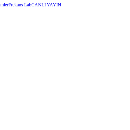
imler
Frekans Lab
CANLI YAYIN