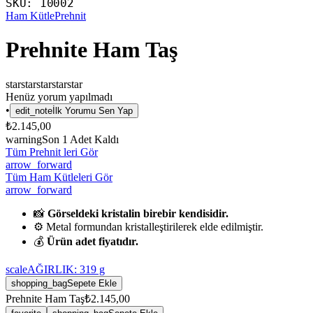
SKU:
10002
Ham Kütle
Prehnit
Prehnite Ham Taş
star
star
star
star
star
Henüz yorum yapılmadı
•
edit_note
İlk Yorumu Sen Yap
₺2.145,00
warning
Son
1
Adet Kaldı
Tüm Prehnit leri Gör
arrow_forward
Tüm Ham Kütleleri Gör
arrow_forward
📸
Görseldeki kristalin birebir kendisidir.
⚙️ Metal formundan kristalleştirilerek elde edilmiştir.
💰
Ürün adet fiyatıdır.
scale
AĞIRLIK:
319
g
shopping_bag
Sepete Ekle
Prehnite Ham Taş
₺2.145,00