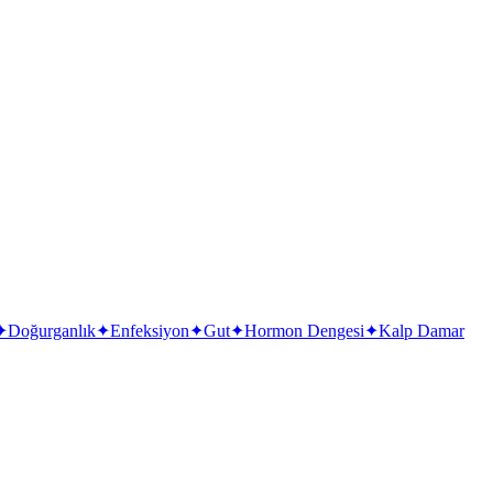
✦
Doğurganlık
✦
Enfeksiyon
✦
Gut
✦
Hormon Dengesi
✦
Kalp Damar