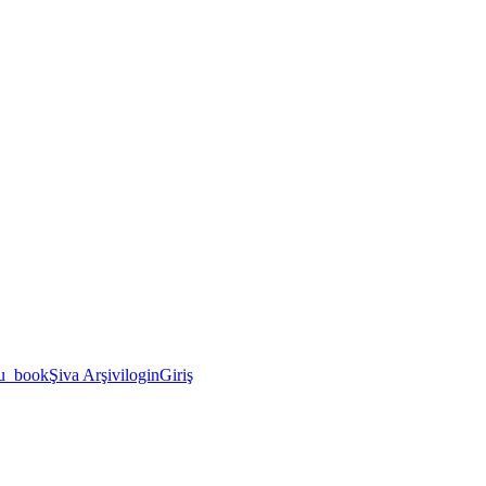
u_book
Şiva Arşivi
login
Giriş