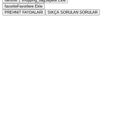
favorite
shopping_bag
Sepete Ekle
favorite
Favorilere Ekle
PREHNIT FAYDALARI
SIKÇA SORULAN SORULAR
Prehnit