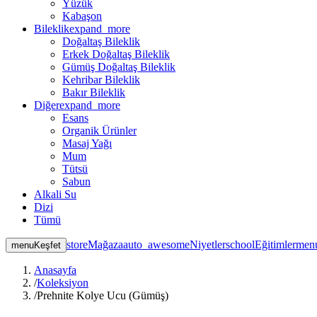
Yüzük
Kabaşon
Bileklik
expand_more
Doğaltaş Bileklik
Erkek Doğaltaş Bileklik
Gümüş Doğaltaş Bileklik
Kehribar Bileklik
Bakır Bileklik
Diğer
expand_more
Esans
Organik Ürünler
Masaj Yağı
Mum
Tütsü
Sabun
Alkali Su
Dizi
Tümü
store
Mağaza
auto_awesome
Niyetler
school
Eğitimler
men
menu
Keşfet
Anasayfa
/
Koleksiyon
/
Prehnite Kolye Ucu (Gümüş)