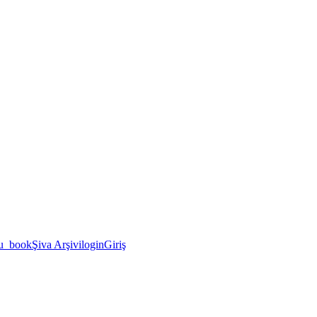
u_book
Şiva Arşivi
login
Giriş