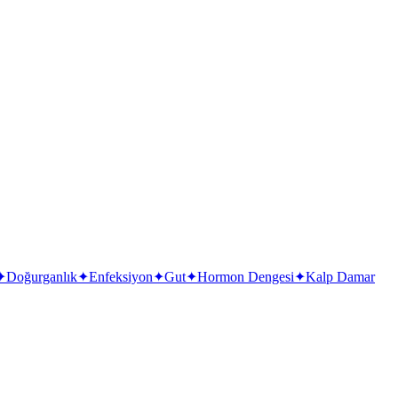
✦
Doğurganlık
✦
Enfeksiyon
✦
Gut
✦
Hormon Dengesi
✦
Kalp Damar