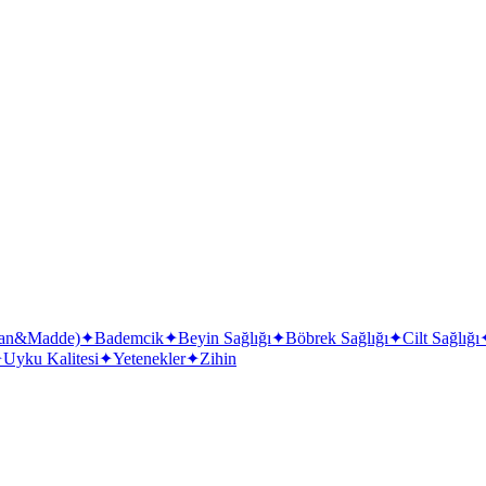
nsan&Madde)
✦
Bademcik
✦
Beyin Sağlığı
✦
Böbrek Sağlığı
✦
Cilt Sağlığı
✦
Uyku Kalitesi
✦
Yetenekler
✦
Zihin