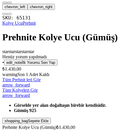
chevron_left
chevron_right
SKU:
65131
Kolye Ucu
Prehnit
Prehnite Kolye Ucu (Gümüş)
star
star
star
star
star
Henüz yorum yapılmadı
•
edit_note
İlk Yorumu Sen Yap
₺1.430,00
warning
Son
1
Adet Kaldı
Tüm Prehnit leri Gör
arrow_forward
Tüm Kolyeleri Gör
arrow_forward
Görselde yer alan doğaltaşın birebir kendisidir.
Gümüş 925
shopping_bag
Sepete Ekle
Prehnite Kolye Ucu (Gümüş)
₺1.430,00