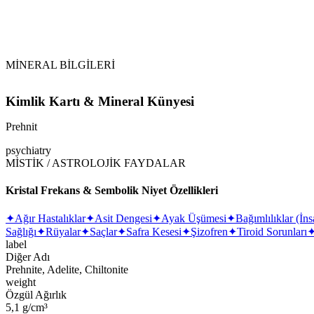
Hafif Su ile Temizleme:
MİNERAL BİLGİLERİ
Kimlik Kartı & Mineral Künyesi
Prehnit
psychiatry
MİSTİK / ASTROLOJİK FAYDALAR
Kristal Frekans & Sembolik Niyet Özellikleri
✦
Ağır Hastalıklar
✦
Asit Dengesi
✦
Ayak Üşümesi
✦
Bağımlılıklar (İ
Sağlığı
✦
Rüyalar
✦
Saçlar
✦
Safra Kesesi
✦
Şizofren
✦
Tiroid Sorunları
label
Diğer Adı
Prehnite, Adelite, Chiltonite
weight
Özgül Ağırlık
5,1 g/cm³