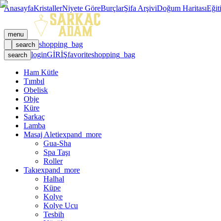
Anasayfa
Kristaller
Niyete Göre
Burçlar
Şifa Arşivi
Doğum Haritası
Eğit
menu
shopping_bag
search
login
GİRİŞ
favorite
shopping_bag
search
Ham Kütle
Tımbıl
Obelisk
Obje
Küre
Sarkaç
Lamba
Masaj Aleti
expand_more
Gua-Sha
Spa Taşı
Roller
Takı
expand_more
Halhal
Küpe
Kolye
Kolye Ucu
Tesbih