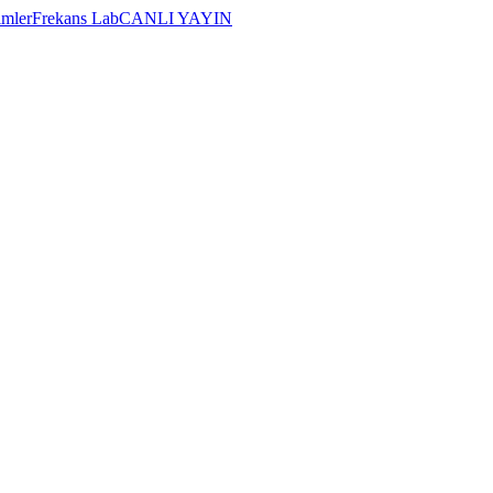
imler
Frekans Lab
CANLI YAYIN