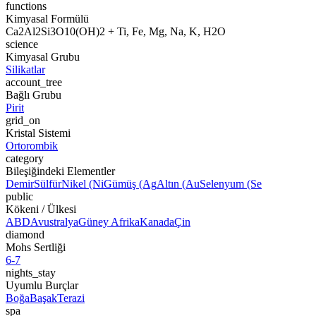
functions
Kimyasal Formülü
Ca2Al2Si3O10(OH)2 + Ti, Fe, Mg, Na, K, H2O
science
Kimyasal Grubu
Silikatlar
account_tree
Bağlı Grubu
Pirit
grid_on
Kristal Sistemi
Ortorombik
category
Bileşiğindeki Elementler
Demir
Sülfür
Nikel (Ni
Gümüş (Ag
Altın (Au
Selenyum (Se
public
Kökeni / Ülkesi
ABD
Avustralya
Güney Afrika
Kanada
Çin
diamond
Mohs Sertliği
6-7
nights_stay
Uyumlu Burçlar
Boğa
Başak
Terazi
spa