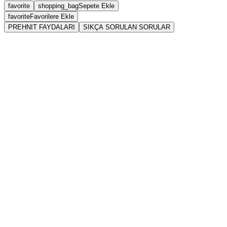
favorite
shopping_bag
Sepete Ekle
favorite
Favorilere Ekle
PREHNIT FAYDALARI
SIKÇA SORULAN SORULAR
Prehnit