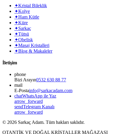
✦
Kristal Bileklik
✦
Kolye
✦
Ham Kütle
✦
Küre
✦
Sarkaç
✦
Tütsü
✦
Obelisk
✦
Masaj Kristalleri
✦
Blog & Makaleler
İletişim
phone
Bizi Arayın
0532 630 88 77
mail
E-Posta
info@sarkacadam.com
chat
WhatsApp ile Yaz
arrow_forward
send
Telegram Kanalı
arrow_forward
©
2026
Sarkaç Adam. Tüm hakları saklıdır.
OTANTİK VE DOĞAL KRİSTALLER MAĞAZASI