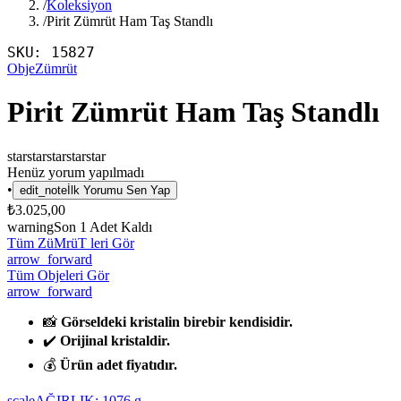
/
Koleksiyon
/
Pirit Zümrüt Ham Taş Standlı
SKU:
15827
Obje
Zümrüt
Pirit Zümrüt Ham Taş Standlı
star
star
star
star
star
Henüz yorum yapılmadı
•
edit_note
İlk Yorumu Sen Yap
₺3.025,00
warning
Son
1
Adet Kaldı
Tüm ZüMrüT leri Gör
arrow_forward
Tüm Objeleri Gör
arrow_forward
📸
Görseldeki kristalin birebir kendisidir.
✔️
Orijinal kristaldir.
💰
Ürün adet fiyatıdır.
scale
AĞIRLIK:
1076
g