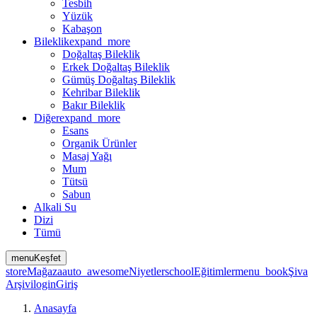
Tesbih
Yüzük
Kabaşon
Bileklik
expand_more
Doğaltaş Bileklik
Erkek Doğaltaş Bileklik
Gümüş Doğaltaş Bileklik
Kehribar Bileklik
Bakır Bileklik
Diğer
expand_more
Esans
Organik Ürünler
Masaj Yağı
Mum
Tütsü
Sabun
Alkali Su
Dizi
Tümü
menu
Keşfet
store
Mağaza
auto_awesome
Niyetler
school
Eğitimler
menu_book
Şiva
Arşivi
login
Giriş
Anasayfa