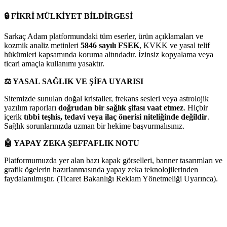
🔒
FİKRİ MÜLKİYET BİLDİRGESİ
Sarkaç Adam platformundaki tüm eserler, ürün açıklamaları ve
kozmik analiz metinleri
5846 sayılı FSEK
, KVKK ve yasal telif
hükümleri kapsamında koruma altındadır. İzinsiz kopyalama veya
ticari amaçla kullanımı yasaktır.
⚖️
YASAL SAĞLIK VE ŞİFA UYARISI
Sitemizde sunulan doğal kristaller, frekans sesleri veya astrolojik
yazılım raporları
doğrudan bir sağlık şifası vaat etmez
. Hiçbir
içerik
tıbbi teşhis, tedavi veya ilaç önerisi niteliğinde değildir
.
Sağlık sorunlarınızda uzman bir hekime başvurmalısınız.
🤖
YAPAY ZEKA ŞEFFAFLIK NOTU
Platformumuzda yer alan bazı kapak görselleri, banner tasarımları ve
grafik ögelerin hazırlanmasında yapay zeka teknolojilerinden
faydalanılmıştır. (Ticaret Bakanlığı Reklam Yönetmeliği Uyarınca).