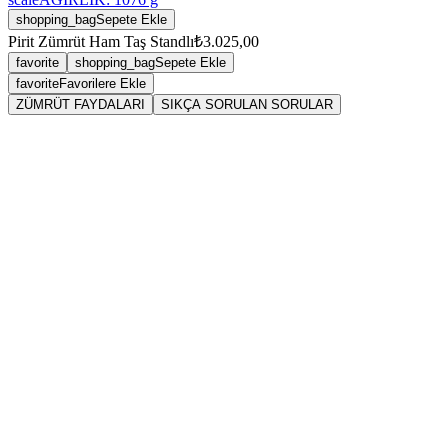
shopping_bag
Sepete Ekle
Pirit Zümrüt Ham Taş Standlı
₺3.025,00
favorite
shopping_bag
Sepete Ekle
favorite
Favorilere Ekle
ZÜMRÜT FAYDALARI
SIKÇA SORULAN SORULAR
Zümrüt
Zümrüt