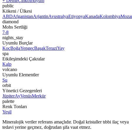
+ Demir
Çinko
İridyum
public
Kökeni / Ülkesi
ABD
Afganistan
Arjantin
Avustralya
Etiyopya
Kanada
Kolombiya
Moza
diamond
Mohs Sertliği
7-8
nights_stay
Uyumlu Burçlar
Koç
Boğa
Yengeç
Başak
Terazi
Yay
spa
Etkileşimdeki Çakralar
Kalp
volcano
Uyumlu Elementler
Su
orbit
Yönetici Gezegenleri
Jüpiter
Ay
Venüs
Merkür
palette
Renk Tonları
Yeşil
Mineralojik veriler referans amaçlıdır. Doğal kristaller tıbbi ilaç veya
tedavi yerine geçmez, doğrudan şifa vaat etmez.