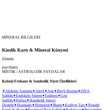
Kimyasal Teması:
Deterjan, parfüm veya sirkeli
su gibi aşındırıcılardan uzak tutulmalıdır.
Temizlik için sadece ılık su ve nazik bir bez
yeterlidir.
Zümrüt
MİNERAL BİLGİLERİ
Kimlik Kartı & Mineral Künyesi
Zümrüt
psychiatry
MİSTİK / ASTROLOJİK FAYDALAR
Kristal Frekans & Sembolik Niyet Özellikleri
✦
Akdeniz Anemisi
✦
Alerji
✦
Aşk
✦
Büyü Bozma
✦
DNA
Sağlığı
✦
Endokrin Sistem
✦
Epilepsi
✦
Göz
Sağlığı
✦
Hafıza
✦
Hamilelik Süreci
Desteği
✦
Haşimato
✦
Hemoroit
✦
İlham
✦
Kraliyet Taşı
✦
Negatif
Enerji Kalkanı
✦
Paratiroid Bezi Sağlığı
✦
Parkinson
✦
Peygamber