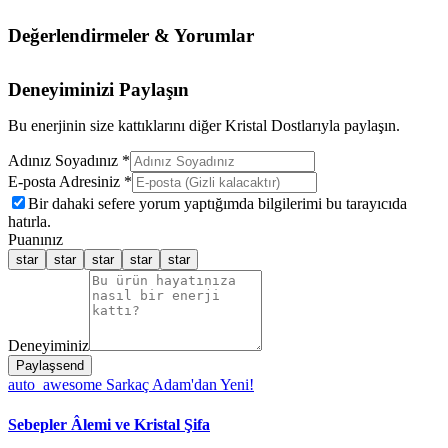
Değerlendirmeler & Yorumlar
Deneyiminizi Paylaşın
Bu enerjinin size kattıklarını diğer Kristal Dostlarıyla paylaşın.
Adınız Soyadınız *
E-posta Adresiniz *
Bir dahaki sefere yorum yaptığımda bilgilerimi bu tarayıcıda
hatırla.
Puanınız
star
star
star
star
star
Deneyiminiz
Paylaş
send
auto_awesome
Sarkaç Adam'dan Yeni!
Sebepler Âlemi ve Kristal Şifa