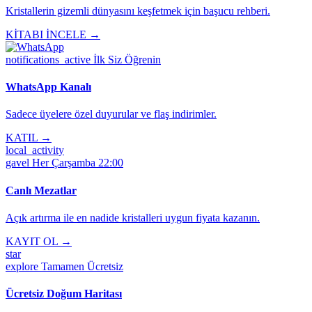
Kristallerin gizemli dünyasını keşfetmek için başucu rehberi.
KİTABI İNCELE →
notifications_active
İlk Siz Öğrenin
WhatsApp Kanalı
Sadece üyelere özel duyurular ve flaş indirimler.
KATIL →
local_activity
gavel
Her Çarşamba 22:00
Canlı Mezatlar
Açık artırma ile en nadide kristalleri uygun fiyata kazanın.
KAYIT OL →
star
explore
Tamamen Ücretsiz
Ücretsiz Doğum Haritası