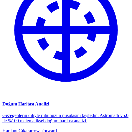
Doğum Haritası Analizi
Gezegenlerin diliyle ruhunuzun pusulasını keşfedin. Astromath v5.0
ile %100 matematiksel doğum haritası analizi.
Haritanı Çıkar
arrow_forward