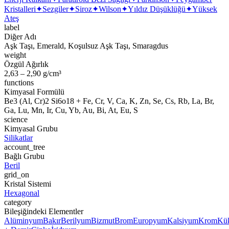
Kristalleri
✦
Sezgiler
✦
Siroz
✦
Wilson
✦
Yıldız Düşüklüğü
✦
Yüksek
Ateş
label
Diğer Adı
Aşk Taşı, Emerald, Koşulsuz Aşk Taşı, Smaragdus
weight
Özgül Ağırlık
2,63 – 2,90 g/cm³
functions
Kimyasal Formülü
Be3 (Al, Cr)2 Si6o18 + Fe, Cr, V, Ca, K, Zn, Se, Cs, Rb, La, Br,
Ga, Lu, Mn, Ir, Cu, Yb, Au, Bi, At, Eu, S
science
Kimyasal Grubu
Silikatlar
account_tree
Bağlı Grubu
Beril
grid_on
Kristal Sistemi
Hexagonal
category
Bileşiğindeki Elementler
Alüminyum
Bakır
Berilyum
Bizmut
Brom
Europyum
Kalsiyum
Krom
Kük