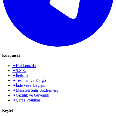
Kurumsal
✦
Hakkımızda
✦
S.S.S.
✦
İletişim
✦
Teslimat ve Kargo
✦
İade veya Değişim
✦
Mesafeli Satış Sözleşmesi
✦
Gizlilik ve Güvenlik
✦
Çerez Politikası
Keşfet