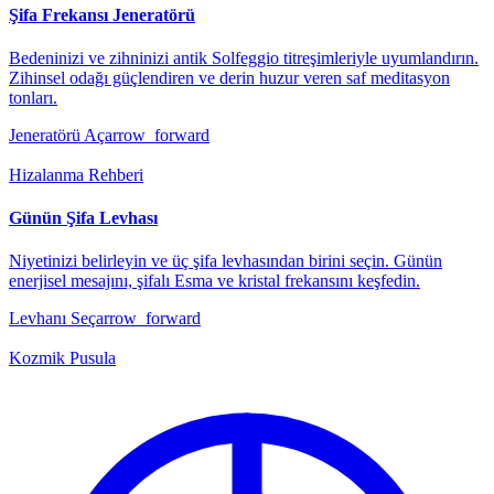
Şifa Frekansı Jeneratörü
Bedeninizi ve zihninizi antik Solfeggio titreşimleriyle uyumlandırın.
Zihinsel odağı güçlendiren ve derin huzur veren saf meditasyon
tonları.
Jeneratörü Aç
arrow_forward
Hizalanma Rehberi
Günün Şifa Levhası
Niyetinizi belirleyin ve üç şifa levhasından birini seçin. Günün
enerjisel mesajını, şifalı Esma ve kristal frekansını keşfedin.
Levhanı Seç
arrow_forward
Kozmik Pusula