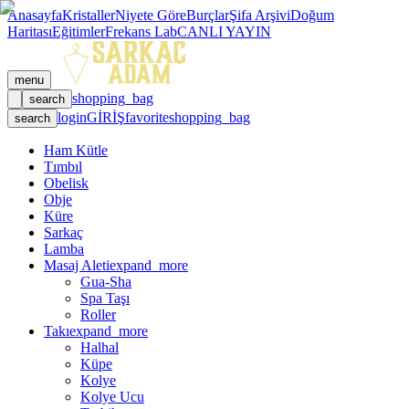
Anasayfa
Kristaller
Niyete Göre
Burçlar
Şifa Arşivi
Doğum
Haritası
Eğitimler
Frekans Lab
CANLI YAYIN
menu
shopping_bag
search
login
GİRİŞ
favorite
shopping_bag
search
Ham Kütle
Tımbıl
Obelisk
Obje
Küre
Sarkaç
Lamba
Masaj Aleti
expand_more
Gua-Sha
Spa Taşı
Roller
Takı
expand_more
Halhal
Küpe
Kolye
Kolye Ucu