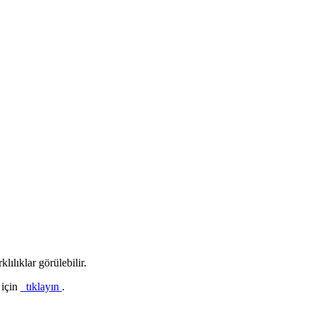
lılıklar görülebilir.
 için
tıklayın
.