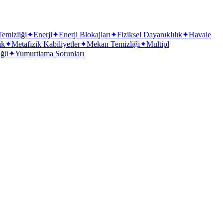
emizliği
✦
Enerji
✦
Enerji Blokajları
✦
Fiziksel Dayanıklılık
✦
Havale
ık
✦
Metafizik Kabiliyetler
✦
Mekan Temizliği
✦
Multipl
üğü
✦
Yumurtlama Sorunları