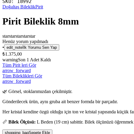
SKU:
18992
Doğaltaş Bileklik
Pirit
Pirit Bileklik 8mm
star
star
star
star
star
Henüz yorum yapılmadı
•
edit_note
İlk Yorumu Sen Yap
₺1.375,00
warning
Son
1
Adet Kaldı
Tüm Pirit leri Gör
arrow_forward
Tüm Bileklikleri Gör
arrow_forward
🌿 Görsel, stoklarımızdan çekilmiştir.
Gönderilecek ürün, aynı gruba ait benzer formda bir parçadır.
Her kristal kendine özgü olduğu için ton ve kristal yapısında küçük fark
📏
Bilek Ölçüsü:
L Beden (19 cm) sabittir. Bilek ölçünüzü öğrenmek
shopping_bag
Sepete Ekle