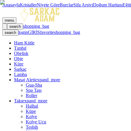
Anasayfa
Kristaller
Niyete Göre
Burçlar
Şifa Arşivi
Doğum Haritası
Eğit
menu
shopping_bag
search
login
GİRİŞ
favorite
shopping_bag
search
Ham Kütle
Tımbıl
Obelisk
Obje
Küre
Sarkaç
Lamba
Masaj Aleti
expand_more
Gua-Sha
Spa Taşı
Roller
Takı
expand_more
Halhal
Küpe
Kolye
Kolye Ucu
Tesbih