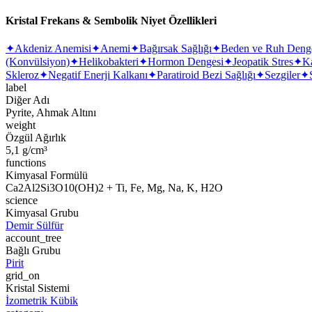
Kristal Frekans & Sembolik Niyet Özellikleri
✦
Akdeniz Anemisi
✦
Anemi
✦
Bağırsak Sağlığı
✦
Beden ve Ruh Deng
(Konvülsiyon)
✦
Helikobakteri
✦
Hormon Dengesi
✦
Jeopatik Stres
✦
Ka
Skleroz
✦
Negatif Enerji Kalkanı
✦
Paratiroid Bezi Sağlığı
✦
Sezgiler
✦
label
Diğer Adı
Pyrite, Ahmak Altını
weight
Özgül Ağırlık
5,1 g/cm³
functions
Kimyasal Formülü
Ca2Al2Si3O10(OH)2 + Ti, Fe, Mg, Na, K, H2O
science
Kimyasal Grubu
Demir Sülfür
account_tree
Bağlı Grubu
Pirit
grid_on
Kristal Sistemi
İzometrik Kübik