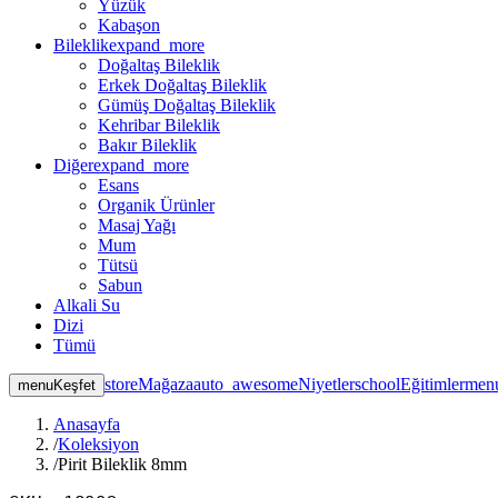
Yüzük
Kabaşon
Bileklik
expand_more
Doğaltaş Bileklik
Erkek Doğaltaş Bileklik
Gümüş Doğaltaş Bileklik
Kehribar Bileklik
Bakır Bileklik
Diğer
expand_more
Esans
Organik Ürünler
Masaj Yağı
Mum
Tütsü
Sabun
Alkali Su
Dizi
Tümü
store
Mağaza
auto_awesome
Niyetler
school
Eğitimler
men
menu
Keşfet
Anasayfa
/
Koleksiyon
/
Pirit Bileklik 8mm