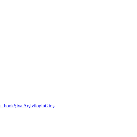
u_book
Şiva Arşivi
login
Giriş