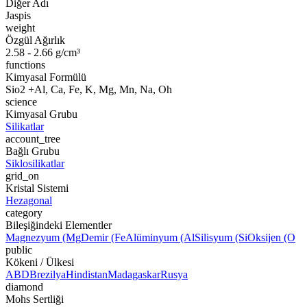
Diğer Adı
Jaspis
weight
Özgül Ağırlık
2.58 - 2.66 g/cm³
functions
Kimyasal Formülü
Sio2 +Al, Ca, Fe, K, Mg, Mn, Na, Oh
science
Kimyasal Grubu
Silikatlar
account_tree
Bağlı Grubu
Siklosilikatlar
grid_on
Kristal Sistemi
Hezagonal
category
Bileşiğindeki Elementler
Magnezyum (Mg
Demir (Fe
Alüminyum (Al
Silisyum (Si
Oksijen (O
public
Kökeni / Ülkesi
ABD
Brezilya
Hindistan
Madagaskar
Rusya
diamond
Mohs Sertliği