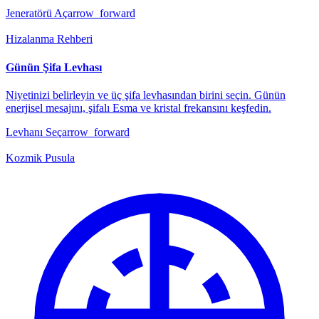
Jeneratörü Aç
arrow_forward
Hizalanma Rehberi
Günün Şifa Levhası
Niyetinizi belirleyin ve üç şifa levhasından birini seçin. Günün
enerjisel mesajını, şifalı Esma ve kristal frekansını keşfedin.
Levhanı Seç
arrow_forward
Kozmik Pusula