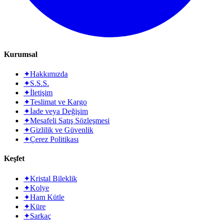
Kurumsal
✦
Hakkımızda
✦
S.S.S.
✦
İletişim
✦
Teslimat ve Kargo
✦
İade veya Değişim
✦
Mesafeli Satış Sözleşmesi
✦
Gizlilik ve Güvenlik
✦
Çerez Politikası
Keşfet
✦
Kristal Bileklik
✦
Kolye
✦
Ham Kütle
✦
Küre
✦
Sarkaç