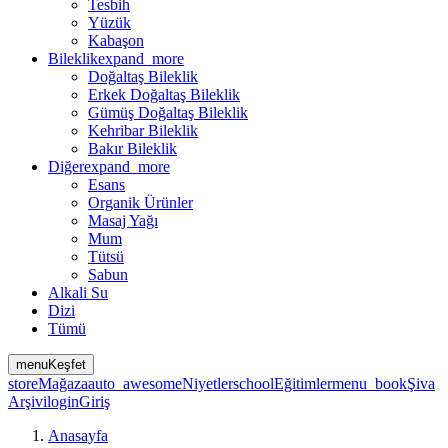
Tesbih
Yüzük
Kabaşon
Bileklik
expand_more
Doğaltaş Bileklik
Erkek Doğaltaş Bileklik
Gümüş Doğaltaş Bileklik
Kehribar Bileklik
Bakır Bileklik
Diğer
expand_more
Esans
Organik Ürünler
Masaj Yağı
Mum
Tütsü
Sabun
Alkali Su
Dizi
Tümü
menu
Keşfet
store
Mağaza
auto_awesome
Niyetler
school
Eğitimler
menu_book
Şiva
Arşivi
login
Giriş
Anasayfa