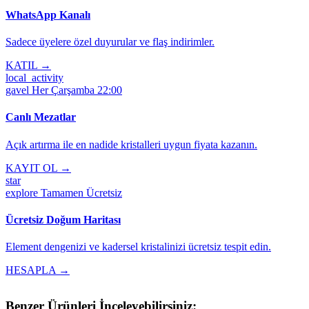
WhatsApp Kanalı
Sadece üyelere özel duyurular ve flaş indirimler.
KATIL →
local_activity
gavel
Her Çarşamba 22:00
Canlı Mezatlar
Açık artırma ile en nadide kristalleri uygun fiyata kazanın.
KAYIT OL →
star
explore
Tamamen Ücretsiz
Ücretsiz Doğum Haritası
Element dengenizi ve kadersel kristalinizi ücretsiz tespit edin.
HESAPLA →
Benzer Ürünleri İnceleyebilirsiniz: