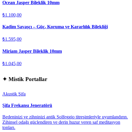
Ocean Jasper Bileklik 10mm
₺1.100,00
Kadim Savaşçı – Güç, Koruma ve Kararlılık Bilekliği
₺1.595,00
Miriam Jasper Bileklik 10mm
₺1.045,00
✦
Mistik Portallar
Akustik Şifa
Şifa Frekansı Jeneratörü
Bedeninizi ve zihninizi antik Solfeggio titreşimleriyle uyumlandırın.
Zihinsel odağı güçlendiren ve derin huzur veren saf meditasyon
tonları.