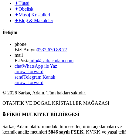
✦
Tütsü
✦
Obelisk
✦
Masaj Kristalleri
✦
Blog & Makaleler
İletişim
phone
Bizi Arayın
0532 630 88 77
mail
E-Posta
info@sarkacadam.com
chat
WhatsApp ile Yaz
arrow_forward
send
Telegram Kanalı
arrow_forward
©
2026
Sarkaç Adam. Tüm hakları saklıdır.
OTANTİK VE DOĞAL KRİSTALLER MAĞAZASI
🔒
FİKRİ MÜLKİYET BİLDİRGESİ
Sarkaç Adam platformundaki tüm eserler, ürün açıklamaları ve
kozmik analiz metinleri
5846 sayılı FSEK
, KVKK ve yasal telif