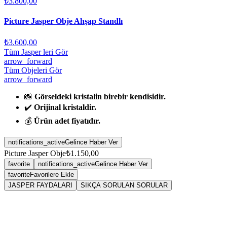
₺3.800,00
Picture Jasper Obje Ahşap Standlı
₺3.600,00
Tüm Jasper leri Gör
arrow_forward
Tüm Objeleri Gör
arrow_forward
📸
Görseldeki kristalin birebir kendisidir.
✔️
Orijinal kristaldir.
💰
Ürün adet fiyatıdır.
notifications_active
Gelince Haber Ver
Picture Jasper Obje
₺1.150,00
favorite
notifications_active
Gelince Haber Ver
favorite
Favorilere Ekle
JASPER FAYDALARI
SIKÇA SORULAN SORULAR