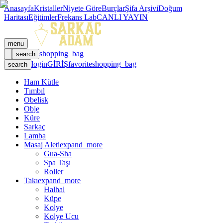
Anasayfa
Kristaller
Niyete Göre
Burçlar
Şifa Arşivi
Doğum
Haritası
Eğitimler
Frekans Lab
CANLI YAYIN
menu
shopping_bag
search
login
GİRİŞ
favorite
shopping_bag
search
Ham Kütle
Tımbıl
Obelisk
Obje
Küre
Sarkaç
Lamba
Masaj Aleti
expand_more
Gua-Sha
Spa Taşı
Roller
Takı
expand_more
Halhal
Küpe
Kolye
Kolye Ucu