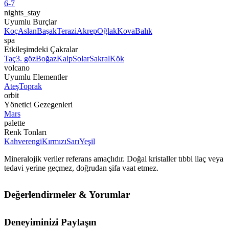
6-7
nights_stay
Uyumlu Burçlar
Koç
Aslan
Başak
Terazi
Akrep
Oğlak
Kova
Balık
spa
Etkileşimdeki Çakralar
Taç
3. göz
Boğaz
Kalp
Solar
Sakral
Kök
volcano
Uyumlu Elementler
Ateş
Toprak
orbit
Yönetici Gezegenleri
Mars
palette
Renk Tonları
Kahverengi
Kırmızı
Sarı
Yeşil
Mineralojik veriler referans amaçlıdır. Doğal kristaller tıbbi ilaç veya
tedavi yerine geçmez, doğrudan şifa vaat etmez.
Değerlendirmeler & Yorumlar
Deneyiminizi Paylaşın