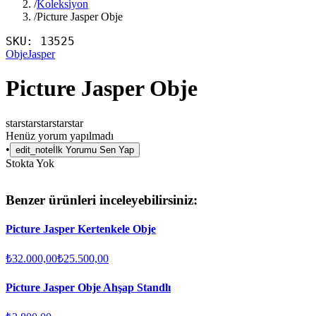
/
Koleksiyon
/
Picture Jasper Obje
SKU:
13525
Obje
Jasper
Picture Jasper Obje
star
star
star
star
star
Henüz yorum yapılmadı
•
edit_note
İlk Yorumu Sen Yap
Stokta Yok
Benzer ürünleri inceleyebilirsiniz:
Picture Jasper Kertenkele Obje
₺32.000,00
₺25.500,00
Picture Jasper Obje Ahşap Standlı