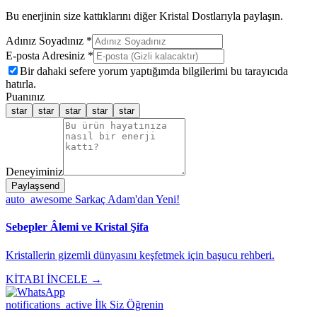
Bu enerjinin size kattıklarını diğer Kristal Dostlarıyla paylaşın.
Adınız Soyadınız *
E-posta Adresiniz *
Bir dahaki sefere yorum yaptığımda bilgilerimi bu tarayıcıda
hatırla.
Puanınız
star
star
star
star
star
Deneyiminiz
Paylaş
send
auto_awesome
Sarkaç Adam'dan Yeni!
Sebepler Âlemi ve Kristal Şifa
Kristallerin gizemli dünyasını keşfetmek için başucu rehberi.
KİTABI İNCELE →
notifications_active
İlk Siz Öğrenin