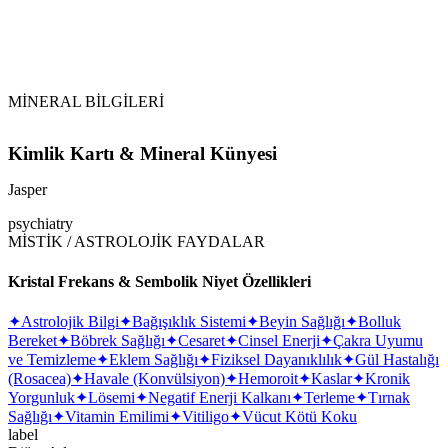
MİNERAL BİLGİLERİ
Kimlik Kartı & Mineral Künyesi
Jasper
psychiatry
MİSTİK / ASTROLOJİK FAYDALAR
Kristal Frekans & Sembolik Niyet Özellikleri
✦
Astrolojik Bilgi
✦
Bağışıklık Sistemi
✦
Beyin Sağlığı
✦
Bolluk
Bereket
✦
Böbrek Sağlığı
✦
Cesaret
✦
Cinsel Enerji
✦
Çakra Uyumu
ve Temizleme
✦
Eklem Sağlığı
✦
Fiziksel Dayanıklılık
✦
Gül Hastalığı
(Rosacea)
✦
Havale (Konvülsiyon)
✦
Hemoroit
✦
Kaslar
✦
Kronik
Yorgunluk
✦
Lösemi
✦
Negatif Enerji Kalkanı
✦
Terleme
✦
Tırnak
Sağlığı
✦
Vitamin Emilimi
✦
Vitiligo
✦
Vücut Kötü Koku
label