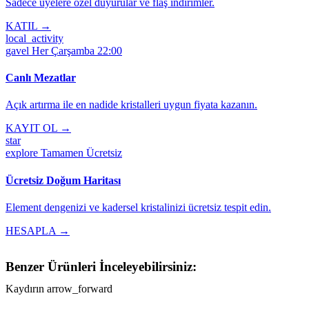
Sadece üyelere özel duyurular ve flaş indirimler.
KATIL →
local_activity
gavel
Her Çarşamba 22:00
Canlı Mezatlar
Açık artırma ile en nadide kristalleri uygun fiyata kazanın.
KAYIT OL →
star
explore
Tamamen Ücretsiz
Ücretsiz Doğum Haritası
Element dengenizi ve kadersel kristalinizi ücretsiz tespit edin.
HESAPLA →
Benzer Ürünleri İnceleyebilirsiniz:
Kaydırın
arrow_forward