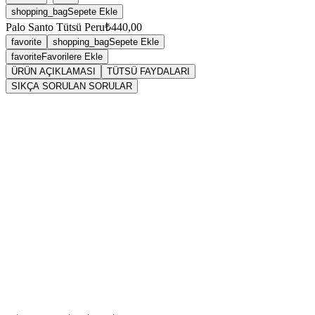
shopping_bag
Sepete Ekle
Palo Santo Tütsü Peru
₺440,00
favorite
shopping_bag
Sepete Ekle
favorite
Favorilere Ekle
ÜRÜN AÇIKLAMASI
TÜTSÜ FAYDALARI
SIKÇA SORULAN SORULAR
Sarkaç
tütsü