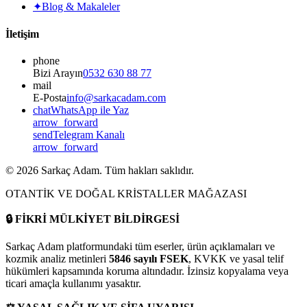
✦
Blog & Makaleler
İletişim
phone
Bizi Arayın
0532 630 88 77
mail
E-Posta
info@sarkacadam.com
chat
WhatsApp ile Yaz
arrow_forward
send
Telegram Kanalı
arrow_forward
©
2026
Sarkaç Adam. Tüm hakları saklıdır.
OTANTİK VE DOĞAL KRİSTALLER MAĞAZASI
🔒
FİKRİ MÜLKİYET BİLDİRGESİ
Sarkaç Adam platformundaki tüm eserler, ürün açıklamaları ve
kozmik analiz metinleri
5846 sayılı FSEK
, KVKK ve yasal telif
hükümleri kapsamında koruma altındadır. İzinsiz kopyalama veya
ticari amaçla kullanımı yasaktır.