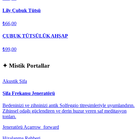
Lily Çubuk Tütsü
₺66,00
ÇUBUK TÜTSÜLÜK AHŞAP
₺99,00
✦
Mistik Portallar
Akustik Şifa
Şifa Frekansı Jeneratörü
Bedeninizi ve zihninizi antik Solfeggio titreşimleriyle uyumlandırın.
Zihinsel odağı güçlendiren ve derin huzur veren saf meditasyon
tonları.
Jeneratörü Aç
arrow_forward
Hizalanma Rehberi