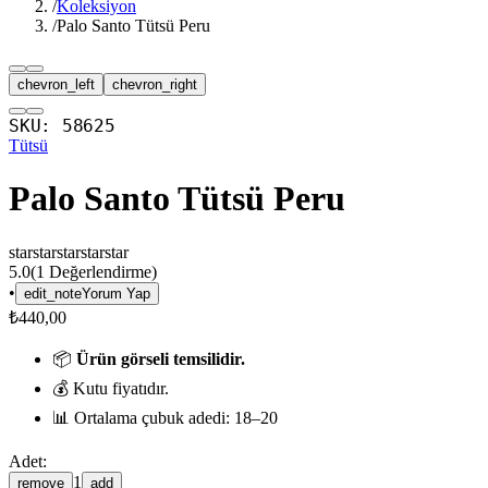
/
Koleksiyon
/
Palo Santo Tütsü Peru
chevron_left
chevron_right
SKU:
58625
Tütsü
Palo Santo Tütsü Peru
star
star
star
star
star
5.0
(
1
Değerlendirme)
•
edit_note
Yorum Yap
₺440,00
📦
Ürün görseli temsilidir.
💰 Kutu fiyatıdır.
📊 Ortalama çubuk adedi: 18–20
Adet:
1
remove
add