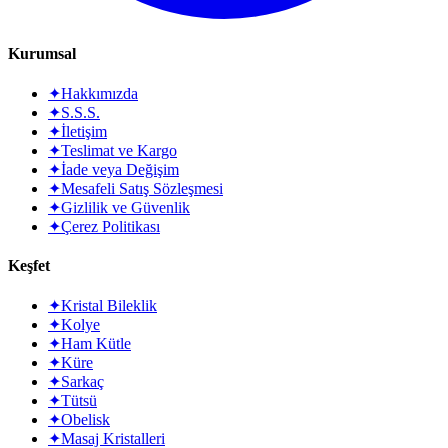
Kurumsal
✦
Hakkımızda
✦
S.S.S.
✦
İletişim
✦
Teslimat ve Kargo
✦
İade veya Değişim
✦
Mesafeli Satış Sözleşmesi
✦
Gizlilik ve Güvenlik
✦
Çerez Politikası
Keşfet
✦
Kristal Bileklik
✦
Kolye
✦
Ham Kütle
✦
Küre
✦
Sarkaç
✦
Tütsü
✦
Obelisk
✦
Masaj Kristalleri