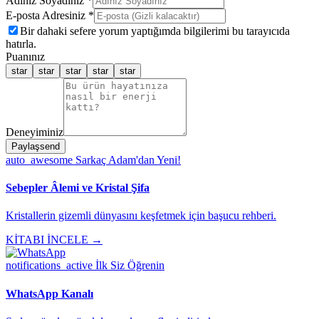
Adınız Soyadınız *
E-posta Adresiniz *
Bir dahaki sefere yorum yaptığımda bilgilerimi bu tarayıcıda
hatırla.
Puanınız
star
star
star
star
star
Deneyiminiz
Paylaş
send
auto_awesome
Sarkaç Adam'dan Yeni!
Sebepler Âlemi ve Kristal Şifa
Kristallerin gizemli dünyasını keşfetmek için başucu rehberi.
KİTABI İNCELE →
notifications_active
İlk Siz Öğrenin
WhatsApp Kanalı