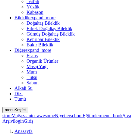
Tesbih
Yüzük
Kabaşon
Bileklik
expand_more
Doğaltaş Bileklik
Erkek Doğaltaş Bileklik
Gümüş Doğaltaş Bileklik
Kehribar Bileklik
Bakır Bileklik
Diğer
expand_more
Esans
Organik Ürünler
Masaj Yağı
Mum
Tütsü
Sabun
Alkali Su
Dizi
Tümü
menu
Keşfet
store
Mağaza
auto_awesome
Niyetler
school
Eğitimler
menu_book
Şiva
Arşivi
login
Giriş
Anasayfa