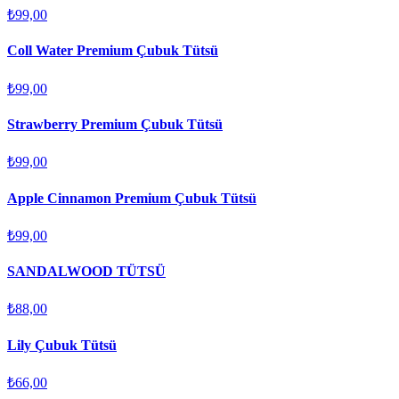
₺99,00
Coll Water Premium Çubuk Tütsü
₺99,00
Strawberry Premium Çubuk Tütsü
₺99,00
Apple Cinnamon Premium Çubuk Tütsü
₺99,00
SANDALWOOD TÜTSÜ
₺88,00
Lily Çubuk Tütsü
₺66,00