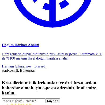
Doğum Haritası Analizi
Gezegenlerin diliyle ruhunuzun pusulasını keşfedin. Astromath v5.0
ile %100 matematiksel doğum haritası analizi.
Haritanı Çıkar
arrow_forward
star
Kozmik Bülten
star
Kristallerin mistik frekansları ve özel fırsatlardan
haberdar olmak için e-posta adresiniz ile ailemize
katılın.
Kayıt Ol