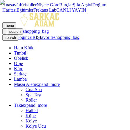
Anasayfa
Kristaller
Niyete Göre
Burçlar
Şifa Arşivi
Doğum
Haritası
Eğitimler
Frekans Lab
CANLI YAYIN
menu
shopping_bag
search
login
GİRİŞ
favorite
shopping_bag
search
Ham Kütle
Tımbıl
Obelisk
Obje
Küre
Sarkaç
Lamba
Masaj Aleti
expand_more
Gua-Sha
Spa Taşı
Roller
Takı
expand_more
Halhal
Küpe
Kolye
Kolye Ucu