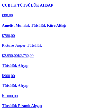
ÇUBUK TÜTSÜLÜK AHŞAP
₺99,00
Ametist Mumluk Tütsülük Küre Altlığı
₺780,00
Picture Jasper Tütsülük
₺2.950,00
₺2.750,00
Tütsülük Ahşap
₺900,00
Tütsülük Ahşap
₺1.000,00
Tütsülük Piramit Ahşap