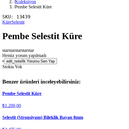
/
Koleksiyon
/
Pembe Selestit Küre
SKU:
13439
Küre
Selestit
Pembe Selestit Küre
star
star
star
star
star
Henüz yorum yapılmadı
•
edit_note
İlk Yorumu Sen Yap
Stokta Yok
Benzer ürünleri inceleyebilirsiniz:
Pembe Selestit Küre
₺1.200,00
Selestit (Stronsiyum) Bileklik Bayan 8mm