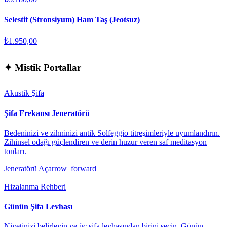
Selestit (Stronsiyum) Ham Taş (Jeotsuz)
₺1.950,00
✦
Mistik Portallar
Akustik Şifa
Şifa Frekansı Jeneratörü
Bedeninizi ve zihninizi antik Solfeggio titreşimleriyle uyumlandırın.
Zihinsel odağı güçlendiren ve derin huzur veren saf meditasyon
tonları.
Jeneratörü Aç
arrow_forward
Hizalanma Rehberi
Günün Şifa Levhası
Niyetinizi belirleyin ve üç şifa levhasından birini seçin. Günün