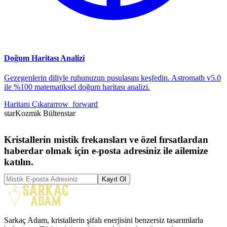
Doğum Haritası Analizi
Gezegenlerin diliyle ruhunuzun pusulasını keşfedin. Astromath v5.0
ile %100 matematiksel doğum haritası analizi.
Haritanı Çıkar
arrow_forward
star
Kozmik Bülten
star
Kristallerin mistik frekansları ve özel fırsatlardan
haberdar olmak için e-posta adresiniz ile ailemize
katılın.
Kayıt Ol
Sarkaç Adam, kristallerin şifalı enerjisini benzersiz tasarımlarla