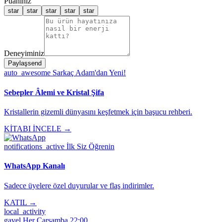
Puanınız
star
star
star
star
star
Deneyiminiz
Paylaş
send
auto_awesome
Sarkaç Adam'dan Yeni!
Sebepler Âlemi ve Kristal Şifa
Kristallerin gizemli dünyasını keşfetmek için başucu rehberi.
KİTABI İNCELE →
notifications_active
İlk Siz Öğrenin
WhatsApp Kanalı
Sadece üyelere özel duyurular ve flaş indirimler.
KATIL →
local_activity
gavel
Her Çarşamba 22:00