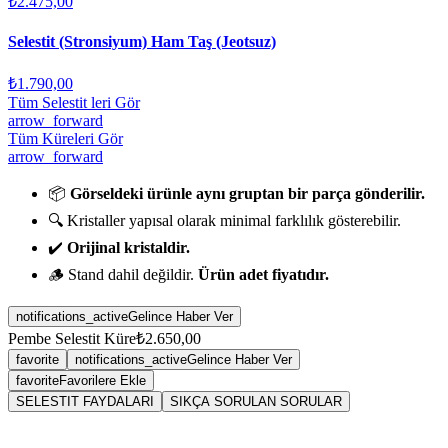
₺2.475,00
Selestit (Stronsiyum) Ham Taş (Jeotsuz)
₺1.790,00
Tüm Selestit leri Gör
arrow_forward
Tüm Küreleri Gör
arrow_forward
📦
Görseldeki ürünle aynı gruptan bir parça gönderilir.
🔍 Kristaller yapısal olarak minimal farklılık gösterebilir.
✔️
Orijinal kristaldir.
🪵 Stand dahil değildir.
Ürün adet fiyatıdır.
notifications_active
Gelince Haber Ver
Pembe Selestit Küre
₺2.650,00
favorite
notifications_active
Gelince Haber Ver
favorite
Favorilere Ekle
SELESTIT FAYDALARI
SIKÇA SORULAN SORULAR