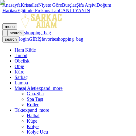
Anasayfa
Kristaller
Niyete Göre
Burçlar
Şifa Arşivi
Doğum
Haritası
Eğitimler
Frekans Lab
CANLI YAYIN
menu
shopping_bag
search
login
GİRİŞ
favorite
shopping_bag
search
Ham Kütle
Tımbıl
Obelisk
Obje
Küre
Sarkaç
Lamba
Masaj Aleti
expand_more
Gua-Sha
Spa Taşı
Roller
Takı
expand_more
Halhal
Küpe
Kolye
Kolye Ucu