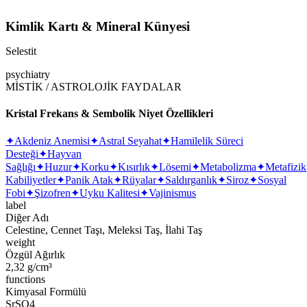
Kimlik Kartı & Mineral Künyesi
Selestit
psychiatry
MİSTİK / ASTROLOJİK FAYDALAR
Kristal Frekans & Sembolik Niyet Özellikleri
✦
Akdeniz Anemisi
✦
Astral Seyahat
✦
Hamilelik Süreci
Desteği
✦
Hayvan
Sağlığı
✦
Huzur
✦
Korku
✦
Kısırlık
✦
Lösemi
✦
Metabolizma
✦
Metafizik
Kabiliyetler
✦
Panik Atak
✦
Rüyalar
✦
Saldırganlık
✦
Siroz
✦
Sosyal
Fobi
✦
Şizofren
✦
Uyku Kalitesi
✦
Vajinismus
label
Diğer Adı
Celestine, Cennet Taşı, Meleksi Taş, İlahi Taş
weight
Özgül Ağırlık
2,32 g/cm³
functions
Kimyasal Formülü
SrSO4