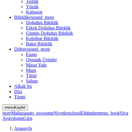
Tesbih
Yüzük
Kabaşon
Bileklik
expand_more
Doğaltaş Bileklik
Erkek Doğaltaş Bileklik
Gümüş Doğaltaş Bileklik
Kehribar Bileklik
Bakır Bileklik
Diğer
expand_more
Esans
Organik Ürünler
Masaj Yağı
Mum
Tütsü
Sabun
Alkali Su
Dizi
Tümü
menu
Keşfet
store
Mağaza
auto_awesome
Niyetler
school
Eğitimler
menu_book
Şiva
Arşivi
login
Giriş
Anasayfa