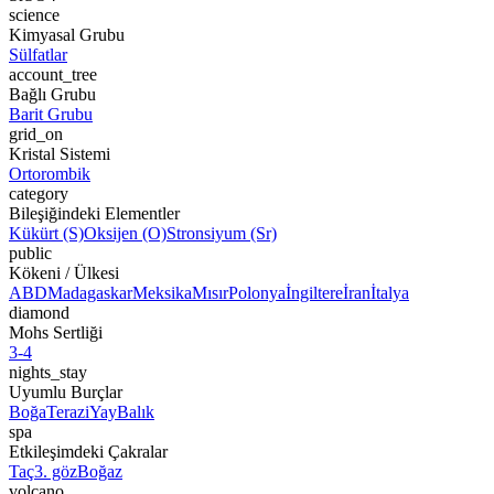
science
Kimyasal Grubu
Sülfatlar
account_tree
Bağlı Grubu
Barit Grubu
grid_on
Kristal Sistemi
Ortorombik
category
Bileşiğindeki Elementler
Kükürt (S)
Oksijen (O)
Stronsiyum (Sr)
public
Kökeni / Ülkesi
ABD
Madagaskar
Meksika
Mısır
Polonya
İngiltere
İran
İtalya
diamond
Mohs Sertliği
3-4
nights_stay
Uyumlu Burçlar
Boğa
Terazi
Yay
Balık
spa
Etkileşimdeki Çakralar
Taç
3. göz
Boğaz
volcano