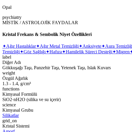
Opal
psychiatry
MİSTİK / ASTROLOJİK FAYDALAR
Kristal Frekans & Sembolik Niyet Özellikleri
✦
Ağır Hastalıklar
✦
Ağır Metal Temizliği
✦
Anksiyete
✦
Aura Temizliğ
Temizliği
✦
Göz Sağlığı
✦
Hafıza
✦
Hamilelik Süreci Desteği
✦
Migren
label
Diğer Adı
Gökkuşağı Taşı, Panzehir Taşı, Yetenek Taşı, Islak Kuvars
weight
Özgül Ağırlık
1.3 - 1.4, g/cm³
functions
Kimyasal Formülü
SiO2·nH2O (silika ve su içerir)
science
Kimyasal Grubu
Silikatlar
grid_on
Kristal Sistemi
Amorf