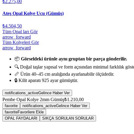
₺2.275,00
Ateş Opal Kolye Ucu (Gümüş)
₺4.504,50
Tüm Opal ları Gör
arrow_forward
Tüm Kolyeleri Gör
arrow_forward
📦
Görseldeki ürünle aynı gruptan bir parça gönderilir.
🔍 Doğal taşlar yapısal ve form açısından minimal farklılık göste
📏 Ürün 40–45 cm aralığında ayarlanabilir ölçüdedir.
🔒 Kilit aparatı 925 ayar gümüştür.
notifications_active
Gelince Haber Ver
Pembe Opal Kolye 2mm Gümüş
₺1.210,00
favorite
notifications_active
Gelince Haber Ver
favorite
Favorilere Ekle
OPAL FAYDALARI
SIKÇA SORULAN SORULAR