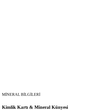
Hormonal ve Üreme Sistemi:
Metabolizma ve Detoks:
Nörolojik Destek:
Su ile Temas:
Opal
Arındırma Yöntemleri:
Güneş Işığı Uyarısı:
Opal
Saklama:
MİNERAL BİLGİLERİ
Kimlik Kartı & Mineral Künyesi