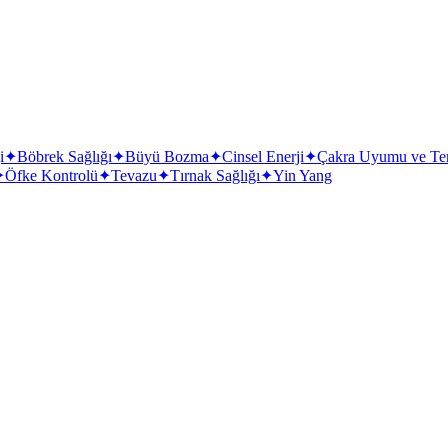
i
✦
Böbrek Sağlığı
✦
Büyü Bozma
✦
Cinsel Enerji
✦
Çakra Uyumu ve Te
✦
Öfke Kontrolü
✦
Tevazu
✦
Tırnak Sağlığı
✦
Yin Yang