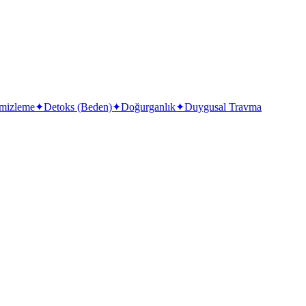
mizleme
✦
Detoks (Beden)
✦
Doğurganlık
✦
Duygusal Travma