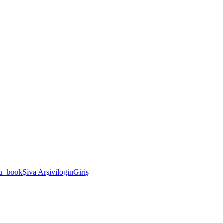
u_book
Şiva Arşivi
login
Giriş