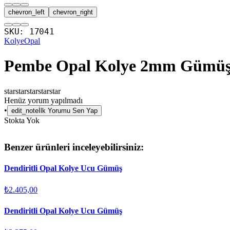
chevron_left
chevron_right
SKU:
17041
Kolye
Opal
Pembe Opal Kolye 2mm Gümü
star
star
star
star
star
Henüz yorum yapılmadı
•
edit_note
İlk Yorumu Sen Yap
Stokta Yok
Benzer ürünleri inceleyebilirsiniz:
Dendiritli Opal Kolye Ucu Gümüş
₺2.405,00
Dendiritli Opal Kolye Ucu Gümüş