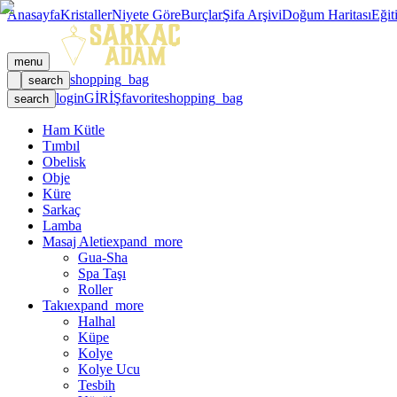
Anasayfa
Kristaller
Niyete Göre
Burçlar
Şifa Arşivi
Doğum Haritası
Eğit
menu
shopping_bag
search
login
GİRİŞ
favorite
shopping_bag
search
Ham Kütle
Tımbıl
Obelisk
Obje
Küre
Sarkaç
Lamba
Masaj Aleti
expand_more
Gua-Sha
Spa Taşı
Roller
Takı
expand_more
Halhal
Küpe
Kolye
Kolye Ucu
Tesbih