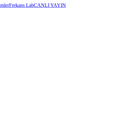
imler
Frekans Lab
CANLI YAYIN