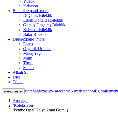
Yüzük
Kabaşon
Bileklik
expand_more
Doğaltaş Bileklik
Erkek Doğaltaş Bileklik
Gümüş Doğaltaş Bileklik
Kehribar Bileklik
Bakır Bileklik
Diğer
expand_more
Esans
Organik Ürünler
Masaj Yağı
Mum
Tütsü
Sabun
Alkali Su
Dizi
Tümü
store
Mağaza
auto_awesome
Niyetler
school
Eğitimler
men
menu
Keşfet
Anasayfa
/
Koleksiyon
/
Pembe Opal Kolye 2mm Gümüş