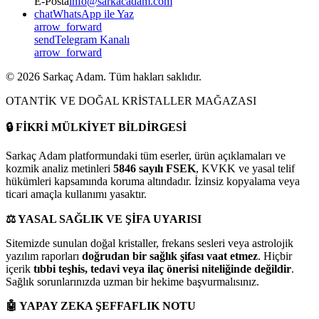
E-Posta
info@sarkacadam.com
chat
WhatsApp ile Yaz
arrow_forward
send
Telegram Kanalı
arrow_forward
©
2026
Sarkaç Adam. Tüm hakları saklıdır.
OTANTİK VE DOĞAL KRİSTALLER MAĞAZASI
🔒
FİKRİ MÜLKİYET BİLDİRGESİ
Sarkaç Adam platformundaki tüm eserler, ürün açıklamaları ve
kozmik analiz metinleri
5846 sayılı FSEK
, KVKK ve yasal telif
hükümleri kapsamında koruma altındadır. İzinsiz kopyalama veya
ticari amaçla kullanımı yasaktır.
⚖️
YASAL SAĞLIK VE ŞİFA UYARISI
Sitemizde sunulan doğal kristaller, frekans sesleri veya astrolojik
yazılım raporları
doğrudan bir sağlık şifası vaat etmez
. Hiçbir
içerik
tıbbi teşhis, tedavi veya ilaç önerisi niteliğinde değildir
.
Sağlık sorunlarınızda uzman bir hekime başvurmalısınız.
🤖
YAPAY ZEKA ŞEFFAFLIK NOTU