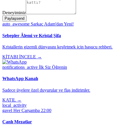
Deneyiminiz
Paylaş
send
auto_awesome
Sarkaç Adam'dan Yeni!
Sebepler Âlemi ve Kristal Şifa
Kristallerin gizemli dünyasını keşfetmek için başucu rehberi.
KİTABI İNCELE →
notifications_active
İlk Siz Öğrenin
WhatsApp Kanalı
Sadece üyelere özel duyurular ve flaş indirimler.
KATIL →
local_activity
gavel
Her Çarşamba 22:00
Canlı Mezatlar