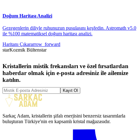
Doğum Haritası Analizi
Gezegenlerin diliyle ruhunuzun pusulasını keşfedin. Astromath v5.0
ile %100 matematiksel doğum haritası analizi.
Haritanı Çıkar
arrow_forward
star
Kozmik Bülten
star
Kristallerin mistik frekansları ve özel fırsatlardan
haberdar olmak için e-posta adresiniz ile ailemize
katılın.
Kayıt Ol
Sarkaç Adam, kristallerin şifalı enerjisini benzersiz tasarımlarla
buluşturan Türkiye'nin en kapsamlı kristal mağazasıdır.