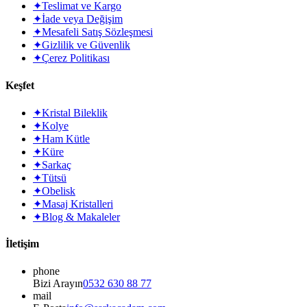
✦
Teslimat ve Kargo
✦
İade veya Değişim
✦
Mesafeli Satış Sözleşmesi
✦
Gizlilik ve Güvenlik
✦
Çerez Politikası
Keşfet
✦
Kristal Bileklik
✦
Kolye
✦
Ham Kütle
✦
Küre
✦
Sarkaç
✦
Tütsü
✦
Obelisk
✦
Masaj Kristalleri
✦
Blog & Makaleler
İletişim
phone
Bizi Arayın
0532 630 88 77
mail