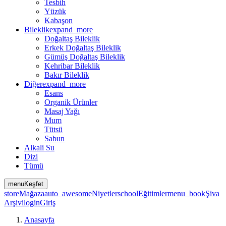
Tesbih
Yüzük
Kabaşon
Bileklik
expand_more
Doğaltaş Bileklik
Erkek Doğaltaş Bileklik
Gümüş Doğaltaş Bileklik
Kehribar Bileklik
Bakır Bileklik
Diğer
expand_more
Esans
Organik Ürünler
Masaj Yağı
Mum
Tütsü
Sabun
Alkali Su
Dizi
Tümü
menu
Keşfet
store
Mağaza
auto_awesome
Niyetler
school
Eğitimler
menu_book
Şiva
Arşivi
login
Giriş
Anasayfa