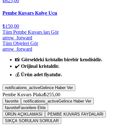
₺825,00
Pembe Kuvars Kolye Ucu
₺150,00
Tüm Pembe Kuvars ları Gör
arrow_forward
Tüm Objeleri Gör
arrow_forward
📸
Görseldeki kristalin birebir kendisidir.
✔️
Orijinal kristaldir.
💰
Ürün adet fiyatıdır.
notifications_active
Gelince Haber Ver
Pembe Kuvars Plaka
₺255,00
favorite
notifications_active
Gelince Haber Ver
favorite
Favorilere Ekle
ÜRÜN AÇIKLAMASI
PEMBE KUVARS FAYDALARI
SIKÇA SORULAN SORULAR
Sarkaç