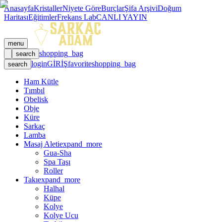
Anasayfa
Kristaller
Niyete Göre
Burçlar
Şifa Arşivi
Doğum
Haritası
Eğitimler
Frekans Lab
CANLI YAYIN
menu
shopping_bag
search
login
GİRİŞ
favorite
shopping_bag
search
Ham Kütle
Tımbıl
Obelisk
Obje
Küre
Sarkaç
Lamba
Masaj Aleti
expand_more
Gua-Sha
Spa Taşı
Roller
Takı
expand_more
Halhal
Küpe
Kolye
Kolye Ucu