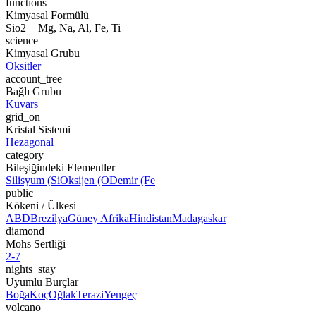
functions
Kimyasal Formülü
Sio2 + Mg, Na, Al, Fe, Ti
science
Kimyasal Grubu
Oksitler
account_tree
Bağlı Grubu
Kuvars
grid_on
Kristal Sistemi
Hezagonal
category
Bileşiğindeki Elementler
Silisyum (Si
Oksijen (O
Demir (Fe
public
Kökeni / Ülkesi
ABD
Brezilya
Güney Afrika
Hindistan
Madagaskar
diamond
Mohs Sertliği
2-7
nights_stay
Uyumlu Burçlar
Boğa
Koç
Oğlak
Terazi
Yengeç
volcano