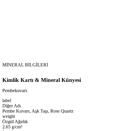
Pembekuvars
Vikipedi
Pembekuvars makalesine
MİNERAL BİLGİLERİ
Kimlik Kartı & Mineral Künyesi
Pembekuvars
label
Diğer Adı
Pembe Kuvars, Aşk Taşı, Rose Quartz
weight
Özgül Ağırlık
2.65 g/cm³