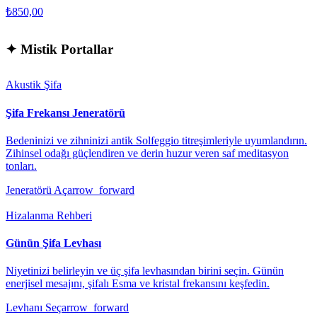
₺850,00
✦
Mistik Portallar
Akustik Şifa
Şifa Frekansı Jeneratörü
Bedeninizi ve zihninizi antik Solfeggio titreşimleriyle uyumlandırın.
Zihinsel odağı güçlendiren ve derin huzur veren saf meditasyon
tonları.
Jeneratörü Aç
arrow_forward
Hizalanma Rehberi
Günün Şifa Levhası
Niyetinizi belirleyin ve üç şifa levhasından birini seçin. Günün
enerjisel mesajını, şifalı Esma ve kristal frekansını keşfedin.
Levhanı Seç
arrow_forward