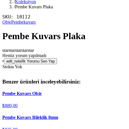
/
Koleksiyon
/
Pembe Kuvars Plaka
SKU:
10112
Obje
Pembekuvars
Pembe Kuvars Plaka
star
star
star
star
star
Henüz yorum yapılmadı
•
edit_note
İlk Yorumu Sen Yap
Stokta Yok
Benzer ürünleri inceleyebilirsiniz:
Pembe Kuvars Obje
₺880,00
Pembe Kuvars Bileklik 8mm