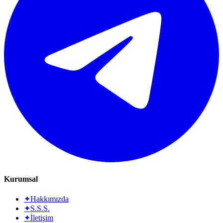
Kurumsal
✦
Hakkımızda
✦
S.S.S.
✦
İletişim