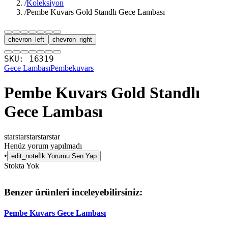
/
Koleksiyon
/
Pembe Kuvars Gold Standlı Gece Lambası
chevron_left
chevron_right
SKU:
16319
Gece Lambası
Pembekuvars
Pembe Kuvars Gold Standlı
Gece Lambası
star
star
star
star
star
Henüz yorum yapılmadı
•
edit_note
İlk Yorumu Sen Yap
Stokta Yok
Benzer ürünleri inceleyebilirsiniz:
Pembe Kuvars Gece Lambası