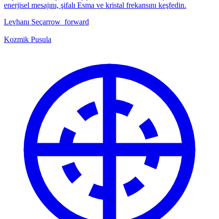
enerjisel mesajını, şifalı Esma ve kristal frekansını keşfedin.
Levhanı Seç
arrow_forward
Kozmik Pusula