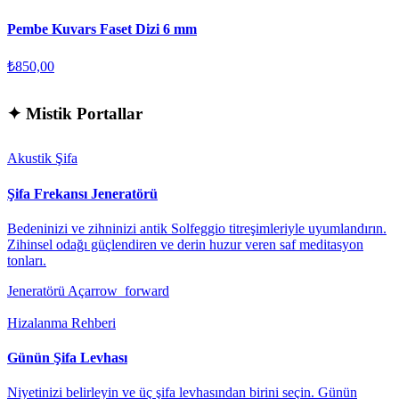
Pembe Kuvars Faset Dizi 6 mm
₺850,00
✦
Mistik Portallar
Akustik Şifa
Şifa Frekansı Jeneratörü
Bedeninizi ve zihninizi antik Solfeggio titreşimleriyle uyumlandırın.
Zihinsel odağı güçlendiren ve derin huzur veren saf meditasyon
tonları.
Jeneratörü Aç
arrow_forward
Hizalanma Rehberi
Günün Şifa Levhası
Niyetinizi belirleyin ve üç şifa levhasından birini seçin. Günün