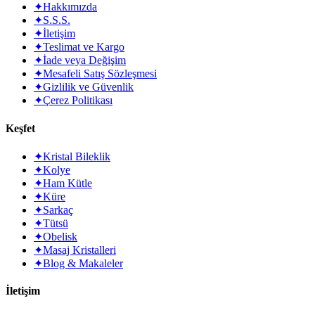
✦
Hakkımızda
✦
S.S.S.
✦
İletişim
✦
Teslimat ve Kargo
✦
İade veya Değişim
✦
Mesafeli Satış Sözleşmesi
✦
Gizlilik ve Güvenlik
✦
Çerez Politikası
Keşfet
✦
Kristal Bileklik
✦
Kolye
✦
Ham Kütle
✦
Küre
✦
Sarkaç
✦
Tütsü
✦
Obelisk
✦
Masaj Kristalleri
✦
Blog & Makaleler
İletişim