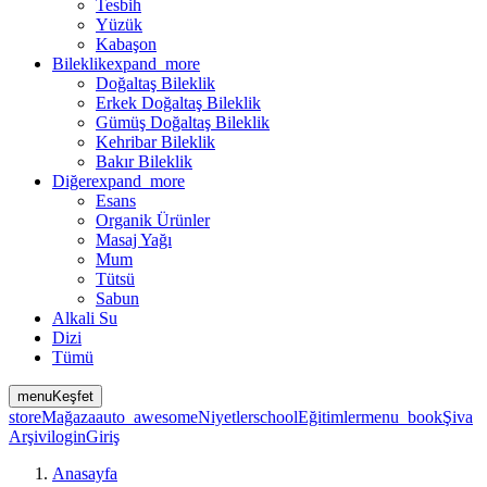
Tesbih
Yüzük
Kabaşon
Bileklik
expand_more
Doğaltaş Bileklik
Erkek Doğaltaş Bileklik
Gümüş Doğaltaş Bileklik
Kehribar Bileklik
Bakır Bileklik
Diğer
expand_more
Esans
Organik Ürünler
Masaj Yağı
Mum
Tütsü
Sabun
Alkali Su
Dizi
Tümü
menu
Keşfet
store
Mağaza
auto_awesome
Niyetler
school
Eğitimler
menu_book
Şiva
Arşivi
login
Giriş
Anasayfa