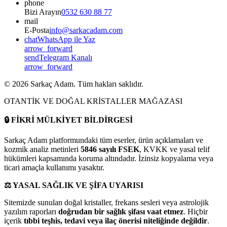
phone
Bizi Arayın
0532 630 88 77
mail
E-Posta
info@sarkacadam.com
chat
WhatsApp ile Yaz
arrow_forward
send
Telegram Kanalı
arrow_forward
©
2026
Sarkaç Adam. Tüm hakları saklıdır.
OTANTİK VE DOĞAL KRİSTALLER MAĞAZASI
🔒
FİKRİ MÜLKİYET BİLDİRGESİ
Sarkaç Adam platformundaki tüm eserler, ürün açıklamaları ve
kozmik analiz metinleri
5846 sayılı FSEK
, KVKK ve yasal telif
hükümleri kapsamında koruma altındadır. İzinsiz kopyalama veya
ticari amaçla kullanımı yasaktır.
⚖️
YASAL SAĞLIK VE ŞİFA UYARISI
Sitemizde sunulan doğal kristaller, frekans sesleri veya astrolojik
yazılım raporları
doğrudan bir sağlık şifası vaat etmez
. Hiçbir
içerik
tıbbi teşhis, tedavi veya ilaç önerisi niteliğinde değildir
.