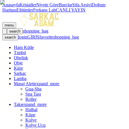
Anasayfa
Kristaller
Niyete Göre
Burçlar
Şifa Arşivi
Doğum
Haritası
Eğitimler
Frekans Lab
CANLI YAYIN
menu
shopping_bag
search
login
GİRİŞ
favorite
shopping_bag
search
Ham Kütle
Tımbıl
Obelisk
Obje
Küre
Sarkaç
Lamba
Masaj Aleti
expand_more
Gua-Sha
Spa Taşı
Roller
Takı
expand_more
Halhal
Küpe
Kolye
Kolye Ucu