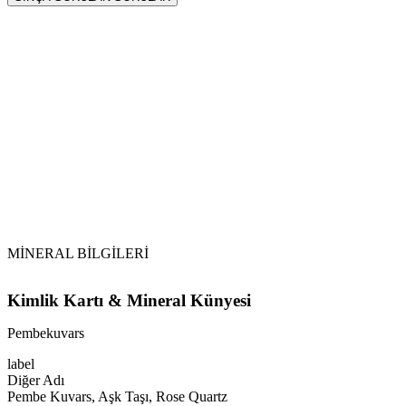
Sarkaç
Pembekuvars
Vikipedi
Pembekuvars makalesine
MİNERAL BİLGİLERİ
Kimlik Kartı & Mineral Künyesi
Pembekuvars
label
Diğer Adı
Pembe Kuvars, Aşk Taşı, Rose Quartz