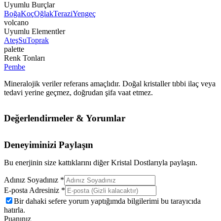
Uyumlu Burçlar
Boğa
Koç
Oğlak
Terazi
Yengeç
volcano
Uyumlu Elementler
Ateş
Su
Toprak
palette
Renk Tonları
Pembe
Mineralojik veriler referans amaçlıdır. Doğal kristaller tıbbi ilaç veya
tedavi yerine geçmez, doğrudan şifa vaat etmez.
Değerlendirmeler & Yorumlar
Deneyiminizi Paylaşın
Bu enerjinin size kattıklarını diğer Kristal Dostlarıyla paylaşın.
Adınız Soyadınız *
E-posta Adresiniz *
Bir dahaki sefere yorum yaptığımda bilgilerimi bu tarayıcıda
hatırla.
Puanınız