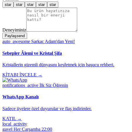
star
star
star
star
star
Deneyiminiz
Paylaş
send
auto_awesome
Sarkaç Adam'dan Yeni!
Sebepler Âlemi ve Kristal Şifa
Kristallerin gizemli dünyasını keşfetmek için başucu rehberi.
KİTABI İNCELE →
notifications_active
İlk Siz Öğrenin
WhatsApp Kanalı
Sadece üyelere özel duyurular ve flaş indirimler.
KATIL →
local_activity
gavel
Her Çarşamba 22:00