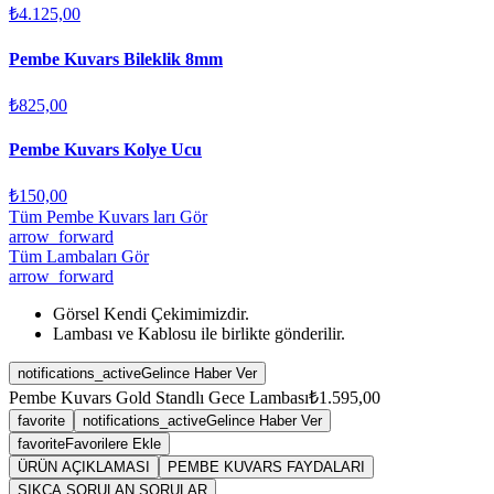
₺4.125,00
Pembe Kuvars Bileklik 8mm
₺825,00
Pembe Kuvars Kolye Ucu
₺150,00
Tüm Pembe Kuvars ları Gör
arrow_forward
Tüm Lambaları Gör
arrow_forward
Görsel Kendi Çekimimizdir.
Lambası ve Kablosu ile birlikte gönderilir.
notifications_active
Gelince Haber Ver
Pembe Kuvars Gold Standlı Gece Lambası
₺1.595,00
favorite
notifications_active
Gelince Haber Ver
favorite
Favorilere Ekle
ÜRÜN AÇIKLAMASI
PEMBE KUVARS FAYDALARI
SIKÇA SORULAN SORULAR