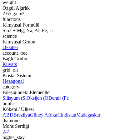
weight
Özgül Ağırlık
2.65 g/cm³
functions
Kimyasal Formülü
Sio2 + Mg, Na, Al, Fe, Ti
science
Kimyasal Grubu
Oksitler
account_tree
Bağlı Grubu
Kuvars
grid_on
Kristal Sistemi
Hezagonal
category
Bileşiğindeki Elementler
Silisyum (Si
Oksijen (O
Demir (Fe
public
Kökeni / Ülkesi
ABD
Brezilya
Güney Afrika
Hindistan
Madagaskar
diamond
Mohs Sertliği
2-7
nights_stay