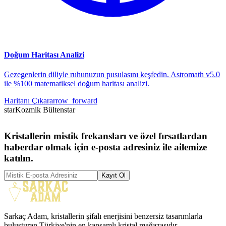
Doğum Haritası Analizi
Gezegenlerin diliyle ruhunuzun pusulasını keşfedin. Astromath v5.0
ile %100 matematiksel doğum haritası analizi.
Haritanı Çıkar
arrow_forward
star
Kozmik Bülten
star
Kristallerin mistik frekansları ve özel fırsatlardan
haberdar olmak için e-posta adresiniz ile ailemize
katılın.
Kayıt Ol
Sarkaç Adam, kristallerin şifalı enerjisini benzersiz tasarımlarla
buluşturan Türkiye'nin en kapsamlı kristal mağazasıdır.