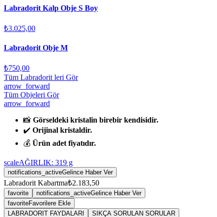
Labradorit Kalp Obje S Boy
₺3.025,00
Labradorit Obje M
₺750,00
Tüm Labradorit leri Gör
arrow_forward
Tüm Objeleri Gör
arrow_forward
📸
Görseldeki kristalin birebir kendisidir.
✔️
Orijinal kristaldir.
💰
Ürün adet fiyatıdır.
scale
AĞIRLIK:
319
g
notifications_active
Gelince Haber Ver
Labradorit Kabartma
₺2.183,50
favorite
notifications_active
Gelince Haber Ver
favorite
Favorilere Ekle
LABRADORIT FAYDALARI
SIKÇA SORULAN SORULAR