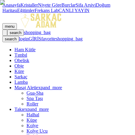
Anasayfa
Kristaller
Niyete Göre
Burçlar
Şifa Arşivi
Doğum
Haritası
Eğitimler
Frekans Lab
CANLI YAYIN
menu
shopping_bag
search
login
GİRİŞ
favorite
shopping_bag
search
Ham Kütle
Tımbıl
Obelisk
Obje
Küre
Sarkaç
Lamba
Masaj Aleti
expand_more
Gua-Sha
Spa Taşı
Roller
Takı
expand_more
Halhal
Küpe
Kolye
Kolye Ucu