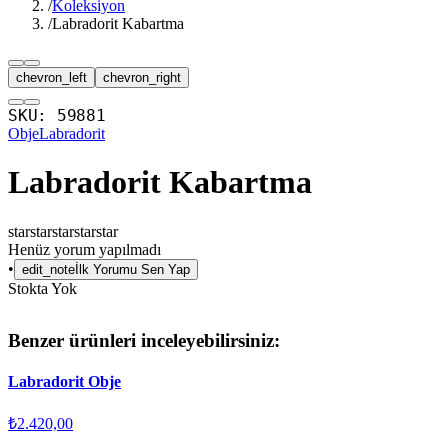
/
Koleksiyon
/
Labradorit Kabartma
chevron_left
chevron_right
SKU:
59881
Obje
Labradorit
Labradorit Kabartma
star
star
star
star
star
Henüz yorum yapılmadı
•
edit_note
İlk Yorumu Sen Yap
Stokta Yok
Benzer ürünleri inceleyebilirsiniz:
Labradorit Obje
₺2.420,00