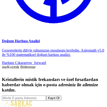
Doğum Haritası Analizi
Gezegenlerin diliyle ruhunuzun pusulasını keşfedin. Astromath v5.0
ile %100 matematiksel doğum haritası analizi.
Haritanı Çıkar
arrow_forward
star
Kozmik Bülten
star
Kristallerin mistik frekansları ve özel fırsatlardan
haberdar olmak için e-posta adresiniz ile ailemize
katılın.
Kayıt Ol