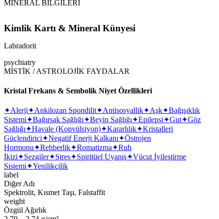
MİNERAL BİLGİLERİ
Kimlik Kartı & Mineral Künyesi
Labradorit
psychiatry
MİSTİK / ASTROLOJİK FAYDALAR
Kristal Frekans & Sembolik Niyet Özellikleri
✦
Alerji
✦
Ankilozan Spondilit
✦
Antisosyallik
✦
Aşk
✦
Bağışıklık
Sistemi
✦
Bağırsak Sağlığı
✦
Beyin Sağlığı
✦
Epilepsi
✦
Gut
✦
Göz
Sağlığı
✦
Havale (Konvülsiyon)
✦
Kararlılık
✦
Kristalleri
Güçlendirici
✦
Negatif Enerji Kalkanı
✦
Östrojen
Hormonu
✦
Rehberlik
✦
Romatizma
✦
Ruh
İkizi
✦
Sezgiler
✦
Stres
✦
Spiritüel Uyanış
✦
Vücut İyileştirme
Sistemi
✦
Yenilikçilik
label
Diğer Adı
Spektrolit, Kısmet Taşı, Falstaffit
weight
Özgül Ağırlık
2,70 – 2,74 g/cm³