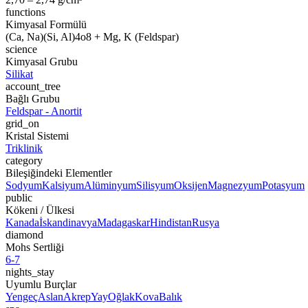
functions
Kimyasal Formülü
(Ca, Na)(Si, Al)4o8 + Mg, K (Feldspar)
science
Kimyasal Grubu
Silikat
account_tree
Bağlı Grubu
Feldspar - Anortit
grid_on
Kristal Sistemi
Triklinik
category
Bileşiğindeki Elementler
Sodyum
Kalsiyum
Alüminyum
Silisyum
Oksijen
Magnezyum
Potasyum
public
Kökeni / Ülkesi
Kanada
İskandinavya
Madagaskar
Hindistan
Rusya
diamond
Mohs Sertliği
6-7
nights_stay
Uyumlu Burçlar
Yengeç
Aslan
Akrep
Yay
Oğlak
Kova
Balık