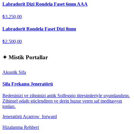
Labradorit Dizi Rondela Faset 6mm AAA
₺3.250,00
Labradorit Rondela Faset Dizi 8mm
₺2.500,00
✦
Mistik Portallar
Akustik Şifa
Şifa Frekansı Jeneratörü
Bedeninizi ve zihninizi antik Solfeggio titreşimleriyle uyumlandırın.
Zihinsel odağı güçlendiren ve derin huzur veren saf meditasyon
tonları.
Jeneratörü Aç
arrow_forward
Hizalanma Rehberi