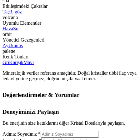
spa
Etkileşimdeki Çakralar
Taç
3. göz
volcano
Uyumlu Elementler
Hava
Su
orbit
Yönetici Gezegenleri
Ay
Uranüs
palette
Renk Tonları
Gri
Karışık
Mavi
Mineralojik veriler referans amaçlıdır. Doğal kristaller tıbbi ilaç veya
tedavi yerine geçmez, doğrudan şifa vaat etmez.
Değerlendirmeler & Yorumlar
Deneyiminizi Paylaşın
Bu enerjinin size kattıklarını diğer Kristal Dostlarıyla paylaşın.
Adınız Soyadınız *