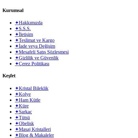
Kurumsal
✦
Hakkımızda
✦
S.S.S.
✦
İletişim
✦
Teslimat ve Kargo
✦
İade veya Değişim
✦
Mesafeli Satış Sözleşmesi
✦
Gizlilik ve Güvenlik
✦
Çerez Politikası
Keşfet
✦
Kristal Bileklik
✦
Kolye
✦
Ham Kütle
✦
Küre
✦
Sarkaç
✦
Tütsü
✦
Obelisk
✦
Masaj Kristalleri
✦
Blog & Makaleler