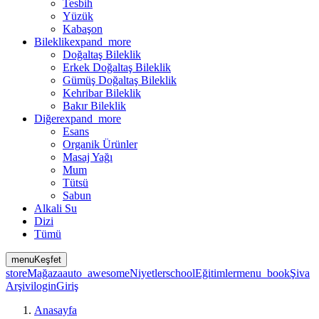
Tesbih
Yüzük
Kabaşon
Bileklik
expand_more
Doğaltaş Bileklik
Erkek Doğaltaş Bileklik
Gümüş Doğaltaş Bileklik
Kehribar Bileklik
Bakır Bileklik
Diğer
expand_more
Esans
Organik Ürünler
Masaj Yağı
Mum
Tütsü
Sabun
Alkali Su
Dizi
Tümü
menu
Keşfet
store
Mağaza
auto_awesome
Niyetler
school
Eğitimler
menu_book
Şiva
Arşivi
login
Giriş
Anasayfa