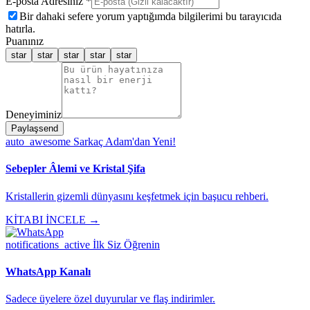
E-posta Adresiniz *
Bir dahaki sefere yorum yaptığımda bilgilerimi bu tarayıcıda
hatırla.
Puanınız
star
star
star
star
star
Deneyiminiz
Paylaş
send
auto_awesome
Sarkaç Adam'dan Yeni!
Sebepler Âlemi ve Kristal Şifa
Kristallerin gizemli dünyasını keşfetmek için başucu rehberi.
KİTABI İNCELE →
notifications_active
İlk Siz Öğrenin
WhatsApp Kanalı
Sadece üyelere özel duyurular ve flaş indirimler.