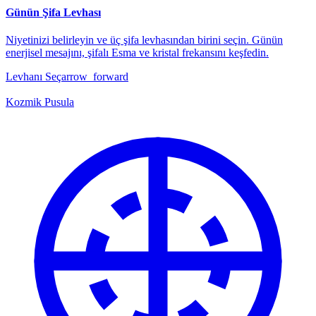
Günün Şifa Levhası
Niyetinizi belirleyin ve üç şifa levhasından birini seçin. Günün
enerjisel mesajını, şifalı Esma ve kristal frekansını keşfedin.
Levhanı Seç
arrow_forward
Kozmik Pusula