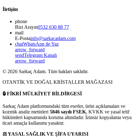
İletişim
phone
Bizi Arayın
0532 630 88 77
mail
E-Posta
info@sarkacadam.com
chat
WhatsApp ile Yaz
arrow_forward
send
Telegram Kanalı
arrow_forward
©
2026
Sarkaç Adam. Tüm hakları saklıdır.
OTANTİK VE DOĞAL KRİSTALLER MAĞAZASI
🔒
FİKRİ MÜLKİYET BİLDİRGESİ
Sarkaç Adam platformundaki tüm eserler, ürün açıklamaları ve
kozmik analiz metinleri
5846 sayılı FSEK
, KVKK ve yasal telif
hükümleri kapsamında koruma altındadır. İzinsiz kopyalama veya
ticari amaçla kullanımı yasaktır.
⚖️
YASAL SAĞLIK VE ŞİFA UYARISI