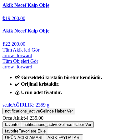
Akik Necef Kalp Obje
₺19.200,00
Akik Necef Kalp Obje
₺22.200,00
Tüm Akik leri Gör
arrow_forward
Tüm Objeleri Gör
arrow_forward
📸
Görseldeki kristalin birebir kendisidir.
✔️
Orijinal kristaldir.
💰
Ürün adet fiyatıdır.
scale
AĞIRLIK:
2359
g
notifications_active
Gelince Haber Ver
Orca Akik
₺4.235,00
favorite
notifications_active
Gelince Haber Ver
favorite
Favorilere Ekle
ÜRÜN AÇIKLAMASI
AKIK FAYDALARI