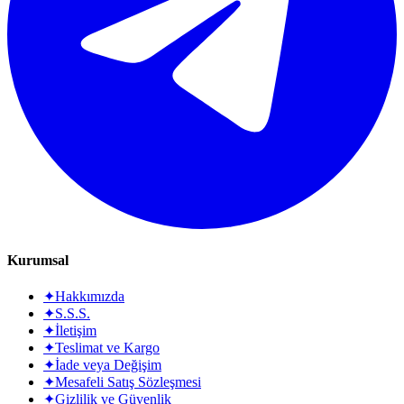
Kurumsal
✦
Hakkımızda
✦
S.S.S.
✦
İletişim
✦
Teslimat ve Kargo
✦
İade veya Değişim
✦
Mesafeli Satış Sözleşmesi
✦
Gizlilik ve Güvenlik