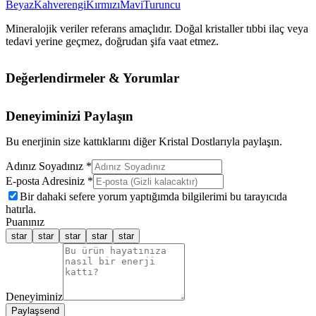
Beyaz
Kahverengi
Kırmızı
Mavi
Turuncu
Mineralojik veriler referans amaçlıdır. Doğal kristaller tıbbi ilaç veya
tedavi yerine geçmez, doğrudan şifa vaat etmez.
Değerlendirmeler & Yorumlar
Deneyiminizi Paylaşın
Bu enerjinin size kattıklarını diğer Kristal Dostlarıyla paylaşın.
Adınız Soyadınız *
E-posta Adresiniz *
Bir dahaki sefere yorum yaptığımda bilgilerimi bu tarayıcıda
hatırla.
Puanınız
star
star
star
star
star
Deneyiminiz
Paylaş
send