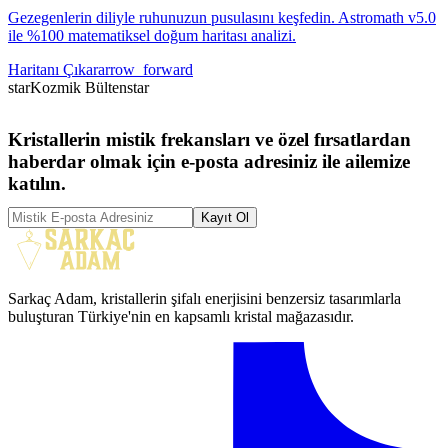
Gezegenlerin diliyle ruhunuzun pusulasını keşfedin. Astromath v5.0
ile %100 matematiksel doğum haritası analizi.
Haritanı Çıkar
arrow_forward
star
Kozmik Bülten
star
Kristallerin mistik frekansları ve özel fırsatlardan
haberdar olmak için e-posta adresiniz ile ailemize
katılın.
Kayıt Ol
Sarkaç Adam, kristallerin şifalı enerjisini benzersiz tasarımlarla
buluşturan Türkiye'nin en kapsamlı kristal mağazasıdır.