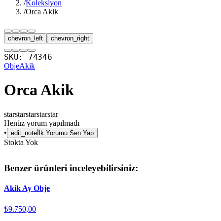
/
Koleksiyon
/
Orca Akik
chevron_left
chevron_right
SKU:
74346
Obje
Akik
Orca Akik
star
star
star
star
star
Henüz yorum yapılmadı
•
edit_note
İlk Yorumu Sen Yap
Stokta Yok
Benzer ürünleri inceleyebilirsiniz:
Akik Ay Obje
₺9.750,00