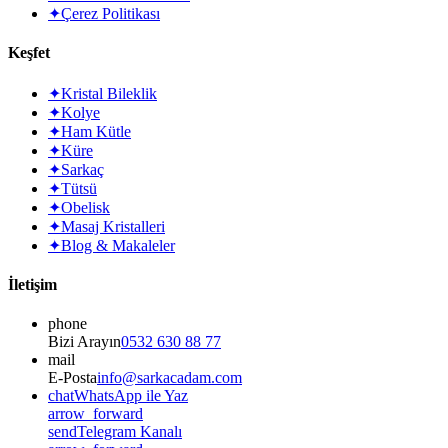
✦
Çerez Politikası
Keşfet
✦
Kristal Bileklik
✦
Kolye
✦
Ham Kütle
✦
Küre
✦
Sarkaç
✦
Tütsü
✦
Obelisk
✦
Masaj Kristalleri
✦
Blog & Makaleler
İletişim
phone
Bizi Arayın
0532 630 88 77
mail
E-Posta
info@sarkacadam.com
chat
WhatsApp ile Yaz
arrow_forward
send
Telegram Kanalı