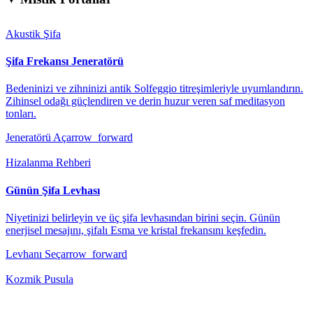
Akustik Şifa
Şifa Frekansı Jeneratörü
Bedeninizi ve zihninizi antik Solfeggio titreşimleriyle uyumlandırın.
Zihinsel odağı güçlendiren ve derin huzur veren saf meditasyon
tonları.
Jeneratörü Aç
arrow_forward
Hizalanma Rehberi
Günün Şifa Levhası
Niyetinizi belirleyin ve üç şifa levhasından birini seçin. Günün
enerjisel mesajını, şifalı Esma ve kristal frekansını keşfedin.
Levhanı Seç
arrow_forward
Kozmik Pusula