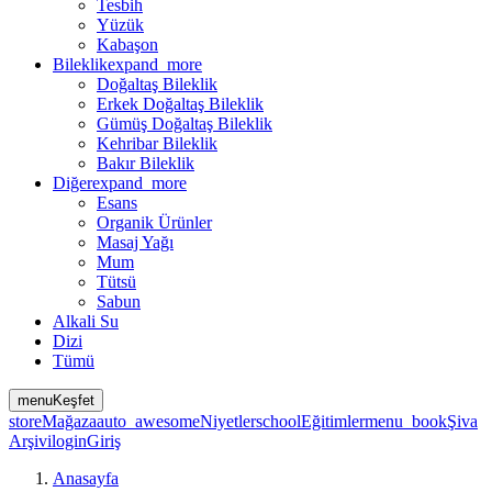
Tesbih
Yüzük
Kabaşon
Bileklik
expand_more
Doğaltaş Bileklik
Erkek Doğaltaş Bileklik
Gümüş Doğaltaş Bileklik
Kehribar Bileklik
Bakır Bileklik
Diğer
expand_more
Esans
Organik Ürünler
Masaj Yağı
Mum
Tütsü
Sabun
Alkali Su
Dizi
Tümü
menu
Keşfet
store
Mağaza
auto_awesome
Niyetler
school
Eğitimler
menu_book
Şiva
Arşivi
login
Giriş
Anasayfa