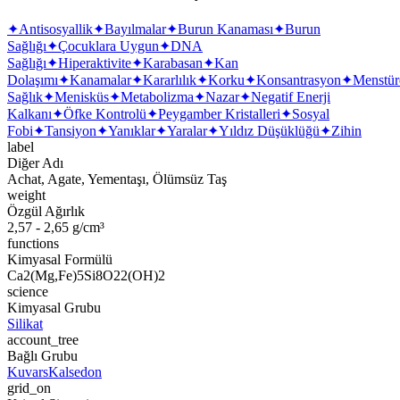
✦
Antisosyallik
✦
Bayılmalar
✦
Burun Kanaması
✦
Burun
Sağlığı
✦
Çocuklara Uygun
✦
DNA
Sağlığı
✦
Hiperaktivite
✦
Karabasan
✦
Kan
Dolaşımı
✦
Kanamalar
✦
Kararlılık
✦
Korku
✦
Konsantrasyon
✦
Menstür
Sağlık
✦
Menisküs
✦
Metabolizma
✦
Nazar
✦
Negatif Enerji
Kalkanı
✦
Öfke Kontrolü
✦
Peygamber Kristalleri
✦
Sosyal
Fobi
✦
Tansiyon
✦
Yanıklar
✦
Yaralar
✦
Yıldız Düşüklüğü
✦
Zihin
label
Diğer Adı
Achat, Agate, Yementaşı, Ölümsüz Taş
weight
Özgül Ağırlık
2,57 - 2,65 g/cm³
functions
Kimyasal Formülü
Ca2(Mg,Fe)5Si8O22(OH)2
science
Kimyasal Grubu
Silikat
account_tree
Bağlı Grubu
Kuvars
Kalsedon
grid_on