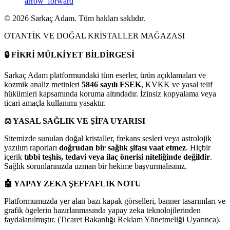
arrow_forward
©
2026
Sarkaç Adam. Tüm hakları saklıdır.
OTANTİK VE DOĞAL KRİSTALLER MAĞAZASI
🔒
FİKRİ MÜLKİYET BİLDİRGESİ
Sarkaç Adam platformundaki tüm eserler, ürün açıklamaları ve
kozmik analiz metinleri
5846 sayılı FSEK
, KVKK ve yasal telif
hükümleri kapsamında koruma altındadır. İzinsiz kopyalama veya
ticari amaçla kullanımı yasaktır.
⚖️
YASAL SAĞLIK VE ŞİFA UYARISI
Sitemizde sunulan doğal kristaller, frekans sesleri veya astrolojik
yazılım raporları
doğrudan bir sağlık şifası vaat etmez
. Hiçbir
içerik
tıbbi teşhis, tedavi veya ilaç önerisi niteliğinde değildir
.
Sağlık sorunlarınızda uzman bir hekime başvurmalısınız.
🤖
YAPAY ZEKA ŞEFFAFLIK NOTU
Platformumuzda yer alan bazı kapak görselleri, banner tasarımları ve
grafik ögelerin hazırlanmasında yapay zeka teknolojilerinden
faydalanılmıştır. (Ticaret Bakanlığı Reklam Yönetmeliği Uyarınca).