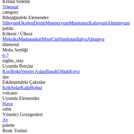
Kristal Sistemi
Trigonal
category
Bileşiğindeki Elementler
Silisyum
Oksijen
Demir
Magnezyum
Manganez
Kalsiyum
Alüminyum
public
Kökeni / Ülkesi
Meksika
Madagaskar
Mısır
Çin
Hindistan
İtalya
Almanya
diamond
Mohs Sertliği
6-7
nights_stay
Uyumlu Burçlar
Koç
Boğa
Yengeç
Aslan
Başak
Oğlak
Kova
spa
Etkileşimdeki Çakralar
Kök
Solar
Kalp
Boğaz
volcano
Uyumlu Elementler
Hava
orbit
Yönetici Gezegenleri
Ay
palette
Renk Tonları