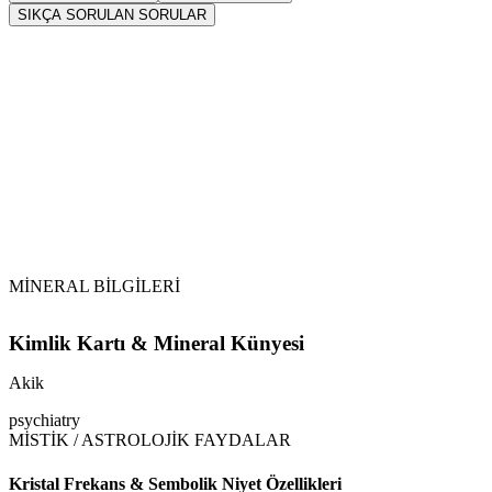
SIKÇA SORULAN SORULAR
Sarkaç
Akik
Tansiyonu dengeler. Özellikle düşük tansiyonu normal
seviyesine getirir.
MİNERAL BİLGİLERİ
Kimlik Kartı & Mineral Künyesi
Akik
psychiatry
MİSTİK / ASTROLOJİK FAYDALAR
Kristal Frekans & Sembolik Niyet Özellikleri