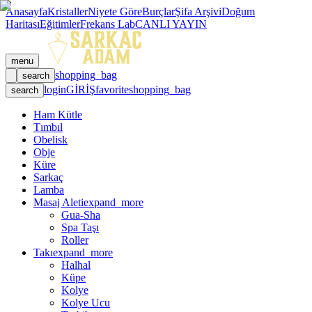
Anasayfa
Kristaller
Niyete Göre
Burçlar
Şifa Arşivi
Doğum
Haritası
Eğitimler
Frekans Lab
CANLI YAYIN
menu
shopping_bag
search
login
GİRİŞ
favorite
shopping_bag
search
Ham Kütle
Tımbıl
Obelisk
Obje
Küre
Sarkaç
Lamba
Masaj Aleti
expand_more
Gua-Sha
Spa Taşı
Roller
Takı
expand_more
Halhal
Küpe
Kolye
Kolye Ucu