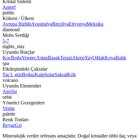
Kristal Sistemi
Amorf
public
Kökeni / Ülkesi
Avrupa Birliği
Avustralya
Brezilya
Etiyopya
Meksika
diamond
Mohs Sertliği
5-7
nights_stay
Uyumlu Burçlar
Koç
Boğa
Yengeç
Aslan
Başak
Terazi
Akrep
Yay
Oğlak
Kova
Balık
spa
Etkileşimdeki Çakralar
Taç
3. göz
Boğaz
Kalp
Solar
Sakral
Kök
volcano
Uyumlu Elementler
Ateş
Su
orbit
Yönetici Gezegenleri
Venüs
palette
Renk Tonları
Beyaz
Gri
Mineralojik veriler referans amaçlıdır. Doğal kristaller tıbbi ilaç veya