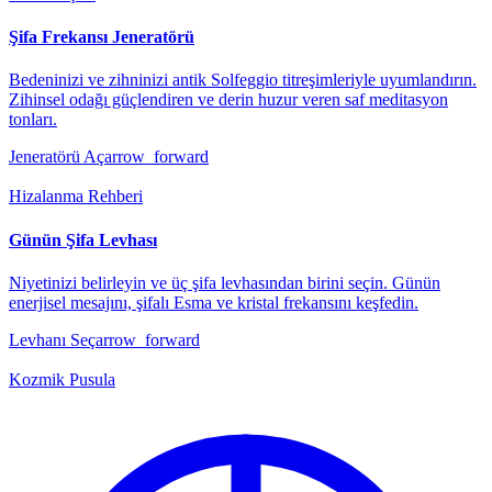
Şifa Frekansı Jeneratörü
Bedeninizi ve zihninizi antik Solfeggio titreşimleriyle uyumlandırın.
Zihinsel odağı güçlendiren ve derin huzur veren saf meditasyon
tonları.
Jeneratörü Aç
arrow_forward
Hizalanma Rehberi
Günün Şifa Levhası
Niyetinizi belirleyin ve üç şifa levhasından birini seçin. Günün
enerjisel mesajını, şifalı Esma ve kristal frekansını keşfedin.
Levhanı Seç
arrow_forward
Kozmik Pusula