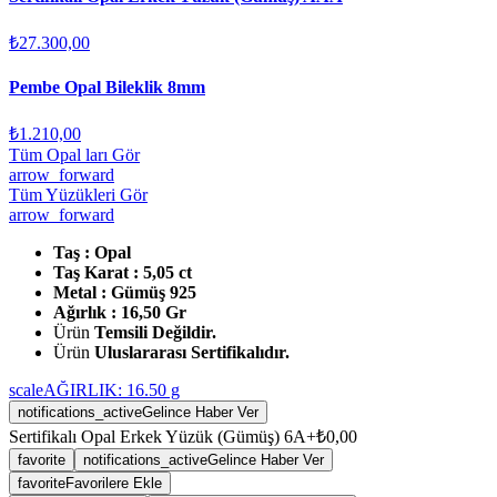
₺27.300,00
Pembe Opal Bileklik 8mm
₺1.210,00
Tüm Opal ları Gör
arrow_forward
Tüm Yüzükleri Gör
arrow_forward
Taş : Opal
Taş Karat : 5,05 ct
Metal : Gümüş 925
Ağırlık : 16,50 Gr
Ürün
Temsili Değildir.
Ürün
Uluslararası Sertifikalıdır.
scale
AĞIRLIK:
16.50
g
notifications_active
Gelince Haber Ver
Sertifikalı Opal Erkek Yüzük (Gümüş) 6A+
₺0,00
favorite
notifications_active
Gelince Haber Ver
favorite
Favorilere Ekle