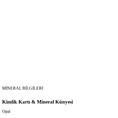
Arındırma Yöntemleri:
Güneş Işığı Uyarısı:
Opal
Saklama:
MİNERAL BİLGİLERİ
Kimlik Kartı & Mineral Künyesi
Opal