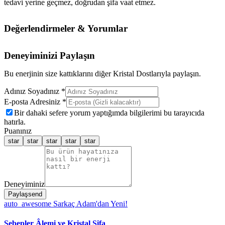
tedavi yerine geçmez, doğrudan şifa vaat etmez.
Değerlendirmeler & Yorumlar
Deneyiminizi Paylaşın
Bu enerjinin size kattıklarını diğer Kristal Dostlarıyla paylaşın.
Adınız Soyadınız *
E-posta Adresiniz *
Bir dahaki sefere yorum yaptığımda bilgilerimi bu tarayıcıda
hatırla.
Puanınız
star
star
star
star
star
Deneyiminiz
Paylaş
send
auto_awesome
Sarkaç Adam'dan Yeni!
Sebepler Âlemi ve Kristal Şifa