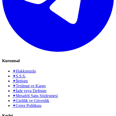
Kurumsal
✦
Hakkımızda
✦
S.S.S.
✦
İletişim
✦
Teslimat ve Kargo
✦
İade veya Değişim
✦
Mesafeli Satış Sözleşmesi
✦
Gizlilik ve Güvenlik
✦
Çerez Politikası
Keşfet