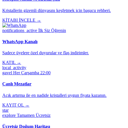
Kristallerin gizemli dünyasını keşfetmek için başucu rehberi.
KİTABI İNCELE →
notifications_active
İlk Siz Öğrenin
WhatsApp Kanalı
Sadece üyelere özel duyurular ve flaş indirimler.
KATIL →
local_activity
gavel
Her Çarşamba 22:00
Canlı Mezatlar
Açık artırma ile en nadide kristalleri uygun fiyata kazanın.
KAYIT OL →
star
explore
Tamamen Ücretsiz
Ücretsiz Doğum Haritası