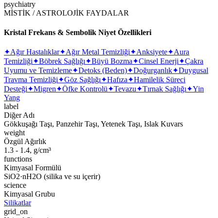
psychiatry
MİSTİK / ASTROLOJİK FAYDALAR
Kristal Frekans & Sembolik Niyet Özellikleri
✦
Ağır Hastalıklar
✦
Ağır Metal Temizliği
✦
Anksiyete
✦
Aura
Temizliği
✦
Böbrek Sağlığı
✦
Büyü Bozma
✦
Cinsel Enerji
✦
Çakra
Uyumu ve Temizleme
✦
Detoks (Beden)
✦
Doğurganlık
✦
Duygusal
Travma Temizliği
✦
Göz Sağlığı
✦
Hafıza
✦
Hamilelik Süreci
Desteği
✦
Migren
✦
Öfke Kontrolü
✦
Tevazu
✦
Tırnak Sağlığı
✦
Yin
Yang
label
Diğer Adı
Gökkuşağı Taşı, Panzehir Taşı, Yetenek Taşı, Islak Kuvars
weight
Özgül Ağırlık
1.3 - 1.4, g/cm³
functions
Kimyasal Formülü
SiO2·nH2O (silika ve su içerir)
science
Kimyasal Grubu
Silikatlar
grid_on