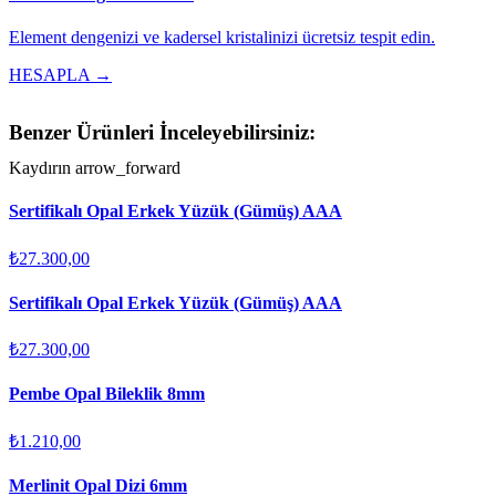
Element dengenizi ve kadersel kristalinizi ücretsiz tespit edin.
HESAPLA →
Benzer Ürünleri İnceleyebilirsiniz:
Kaydırın
arrow_forward
Sertifikalı Opal Erkek Yüzük (Gümüş) AAA
₺27.300,00
Sertifikalı Opal Erkek Yüzük (Gümüş) AAA
₺27.300,00
Pembe Opal Bileklik 8mm
₺1.210,00
Merlinit Opal Dizi 6mm