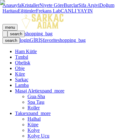
Anasayfa
Kristaller
Niyete Göre
Burçlar
Şifa Arşivi
Doğum
Haritası
Eğitimler
Frekans Lab
CANLI YAYIN
menu
shopping_bag
search
login
GİRİŞ
favorite
shopping_bag
search
Ham Kütle
Tımbıl
Obelisk
Obje
Küre
Sarkaç
Lamba
Masaj Aleti
expand_more
Gua-Sha
Spa Taşı
Roller
Takı
expand_more
Halhal
Küpe
Kolye
Kolye Ucu