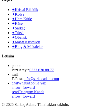
✦
Kristal Bileklik
✦
Kolye
✦
Ham Kütle
✦
Küre
✦
Sarkaç
✦
Tütsü
✦
Obelisk
✦
Masaj Kristalleri
✦
Blog & Makaleler
İletişim
phone
Bizi Arayın
0532 630 88 77
mail
E-Posta
info@sarkacadam.com
chat
WhatsApp ile Yaz
arrow_forward
send
Telegram Kanalı
arrow_forward
©
2026
Sarkaç Adam. Tüm hakları saklıdır.