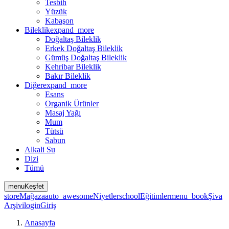
Tesbih
Yüzük
Kabaşon
Bileklik
expand_more
Doğaltaş Bileklik
Erkek Doğaltaş Bileklik
Gümüş Doğaltaş Bileklik
Kehribar Bileklik
Bakır Bileklik
Diğer
expand_more
Esans
Organik Ürünler
Masaj Yağı
Mum
Tütsü
Sabun
Alkali Su
Dizi
Tümü
menu
Keşfet
store
Mağaza
auto_awesome
Niyetler
school
Eğitimler
menu_book
Şiva
Arşivi
login
Giriş
Anasayfa