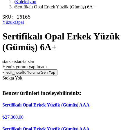
/
Koleksiyon
/
Sertifikalı Opal Erkek Yüzük (Gümüş) 6A+
SKU:
16165
Yüzük
Opal
Sertifikalı Opal Erkek Yüzük
(Gümüş) 6A+
star
star
star
star
star
Henüz yorum yapılmadı
•
edit_note
İlk Yorumu Sen Yap
Stokta Yok
Benzer ürünleri inceleyebilirsiniz:
Sertifikalı Opal Erkek Yüzük (Gümüş) AAA
₺27.300,00
Sertifikalı Opal Erkek Yüzük (Gümüş) AAA