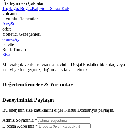
Etkileşimdeki Çakralar
Taç
3. göz
Boğaz
Kalp
Solar
Sakral
Kök
volcano
Uyumlu Elementler
Ateş
Su
orbit
Yönetici Gezegenleri
Güneş
Ay
palette
Renk Tonları
Siyah
Mineralojik veriler referans amaçlıdır. Doğal kristaller tıbbi ilaç veya
tedavi yerine geçmez, doğrudan şifa vaat etmez.
Değerlendirmeler & Yorumlar
Deneyiminizi Paylaşın
Bu enerjinin size kattıklarını diğer Kristal Dostlarıyla paylaşın.
Adınız Soyadınız *
E-posta Adresiniz *