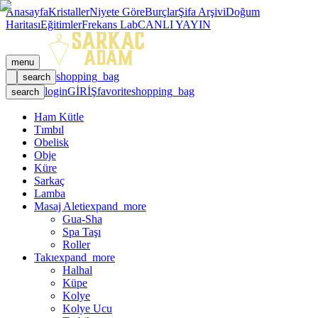
Anasayfa
Kristaller
Niyete Göre
Burçlar
Şifa Arşivi
Doğum
Haritası
Eğitimler
Frekans Lab
CANLI YAYIN
menu
shopping_bag
search
login
GİRİŞ
favorite
shopping_bag
search
Ham Kütle
Tımbıl
Obelisk
Obje
Küre
Sarkaç
Lamba
Masaj Aleti
expand_more
Gua-Sha
Spa Taşı
Roller
Takı
expand_more
Halhal
Küpe
Kolye
Kolye Ucu