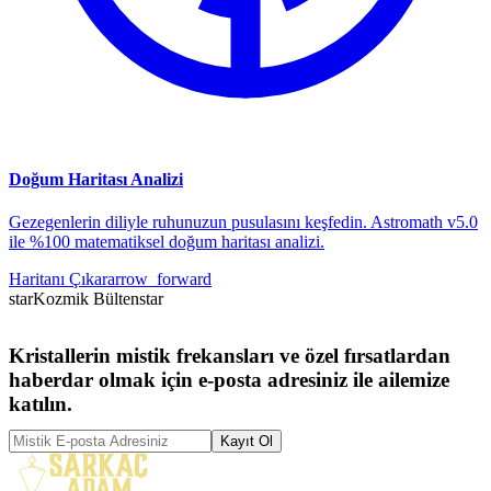
Doğum Haritası Analizi
Gezegenlerin diliyle ruhunuzun pusulasını keşfedin. Astromath v5.0
ile %100 matematiksel doğum haritası analizi.
Haritanı Çıkar
arrow_forward
star
Kozmik Bülten
star
Kristallerin mistik frekansları ve özel fırsatlardan
haberdar olmak için e-posta adresiniz ile ailemize
katılın.
Kayıt Ol