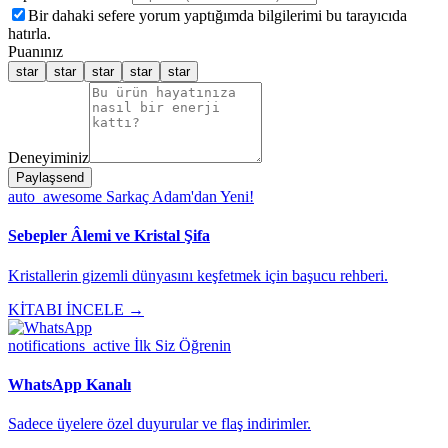
Bir dahaki sefere yorum yaptığımda bilgilerimi bu tarayıcıda
hatırla.
Puanınız
star
star
star
star
star
Deneyiminiz
Paylaş
send
auto_awesome
Sarkaç Adam'dan Yeni!
Sebepler Âlemi ve Kristal Şifa
Kristallerin gizemli dünyasını keşfetmek için başucu rehberi.
KİTABI İNCELE →
notifications_active
İlk Siz Öğrenin
WhatsApp Kanalı
Sadece üyelere özel duyurular ve flaş indirimler.