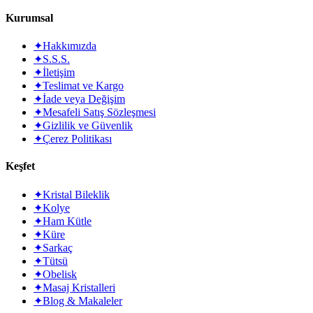
Kurumsal
✦
Hakkımızda
✦
S.S.S.
✦
İletişim
✦
Teslimat ve Kargo
✦
İade veya Değişim
✦
Mesafeli Satış Sözleşmesi
✦
Gizlilik ve Güvenlik
✦
Çerez Politikası
Keşfet
✦
Kristal Bileklik
✦
Kolye
✦
Ham Kütle
✦
Küre
✦
Sarkaç
✦
Tütsü
✦
Obelisk
✦
Masaj Kristalleri
✦
Blog & Makaleler