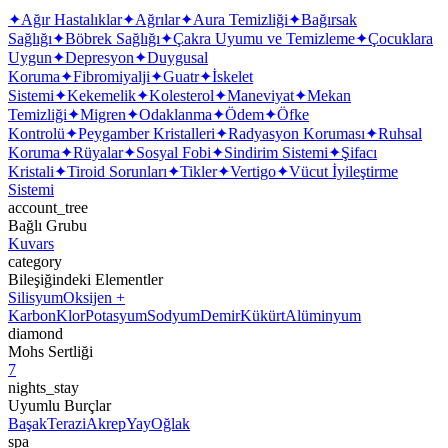
✦
Ağır Hastalıklar
✦
Ağrılar
✦
Aura Temizliği
✦
Bağırsak
Sağlığı
✦
Böbrek Sağlığı
✦
Çakra Uyumu ve Temizleme
✦
Çocuklara
Uygun
✦
Depresyon
✦
Duygusal
Koruma
✦
Fibromiyalji
✦
Guatr
✦
İskelet
Sistemi
✦
Kekemelik
✦
Kolesterol
✦
Maneviyat
✦
Mekan
Temizliği
✦
Migren
✦
Odaklanma
✦
Ödem
✦
Öfke
Kontrolü
✦
Peygamber Kristalleri
✦
Radyasyon Koruması
✦
Ruhsal
Koruma
✦
Rüyalar
✦
Sosyal Fobi
✦
Sindirim Sistemi
✦
Şifacı
Kristali
✦
Tiroid Sorunları
✦
Tikler
✦
Vertigo
✦
Vücut İyileştirme
Sistemi
account_tree
Bağlı Grubu
Kuvars
category
Bileşiğindeki Elementler
Silisyum
Oksijen +
Karbon
Klor
Potasyum
Sodyum
Demir
Kükürt
Alüminyum
diamond
Mohs Sertliği
7
nights_stay
Uyumlu Burçlar
Başak
Terazi
Akrep
Yay
Oğlak
spa