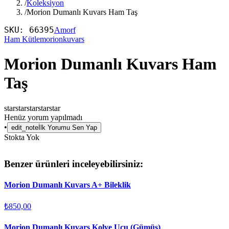
/
Koleksiyon
/
Morion Dumanlı Kuvars Ham Taş
SKU:
66395
Amorf
Ham Kütle
morionkuvars
Morion Dumanlı Kuvars Ham
Taş
star
star
star
star
star
Henüz yorum yapılmadı
•
edit_note
İlk Yorumu Sen Yap
Stokta Yok
Benzer ürünleri inceleyebilirsiniz:
Morion Dumanlı Kuvars A+ Bileklik
₺850,00
Morion Dumanlı Kuvars Kolye Ucu (Gümüş)