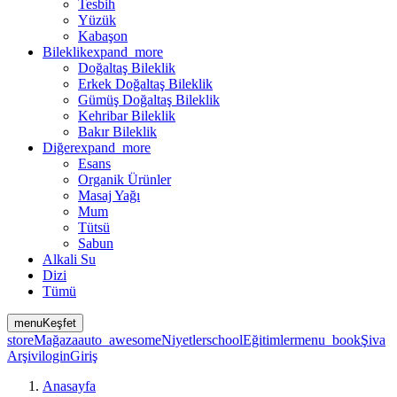
Tesbih
Yüzük
Kabaşon
Bileklik
expand_more
Doğaltaş Bileklik
Erkek Doğaltaş Bileklik
Gümüş Doğaltaş Bileklik
Kehribar Bileklik
Bakır Bileklik
Diğer
expand_more
Esans
Organik Ürünler
Masaj Yağı
Mum
Tütsü
Sabun
Alkali Su
Dizi
Tümü
menu
Keşfet
store
Mağaza
auto_awesome
Niyetler
school
Eğitimler
menu_book
Şiva
Arşivi
login
Giriş
Anasayfa