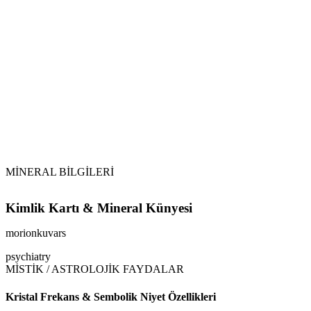
Sarkaç
morionkuvars
Vikipedi
morionkuvars makalesine
MİNERAL BİLGİLERİ
Kimlik Kartı & Mineral Künyesi
morionkuvars
psychiatry
MİSTİK / ASTROLOJİK FAYDALAR
Kristal Frekans & Sembolik Niyet Özellikleri