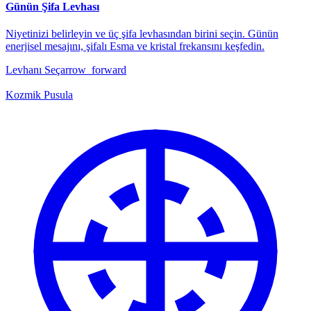
Günün Şifa Levhası
Niyetinizi belirleyin ve üç şifa levhasından birini seçin. Günün
enerjisel mesajını, şifalı Esma ve kristal frekansını keşfedin.
Levhanı Seç
arrow_forward
Kozmik Pusula