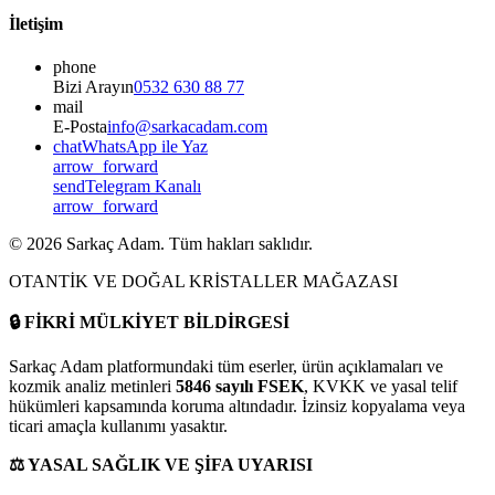
İletişim
phone
Bizi Arayın
0532 630 88 77
mail
E-Posta
info@sarkacadam.com
chat
WhatsApp ile Yaz
arrow_forward
send
Telegram Kanalı
arrow_forward
©
2026
Sarkaç Adam. Tüm hakları saklıdır.
OTANTİK VE DOĞAL KRİSTALLER MAĞAZASI
🔒
FİKRİ MÜLKİYET BİLDİRGESİ
Sarkaç Adam platformundaki tüm eserler, ürün açıklamaları ve
kozmik analiz metinleri
5846 sayılı FSEK
, KVKK ve yasal telif
hükümleri kapsamında koruma altındadır. İzinsiz kopyalama veya
ticari amaçla kullanımı yasaktır.
⚖️
YASAL SAĞLIK VE ŞİFA UYARISI