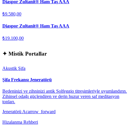
Diaspor Zultanit® Ham Taş AAA
₺9.580,00
Diaspor Zultanit® Ham Taş AAA
₺19.100,00
✦
Mistik Portallar
Akustik Şifa
Şifa Frekansı Jeneratörü
Bedeninizi ve zihninizi antik Solfeggio titreşimleriyle uyumlandırın.
Zihinsel odağı güçlendiren ve derin huzur veren saf meditasyon
tonları.
Jeneratörü Aç
arrow_forward
Hizalanma Rehberi