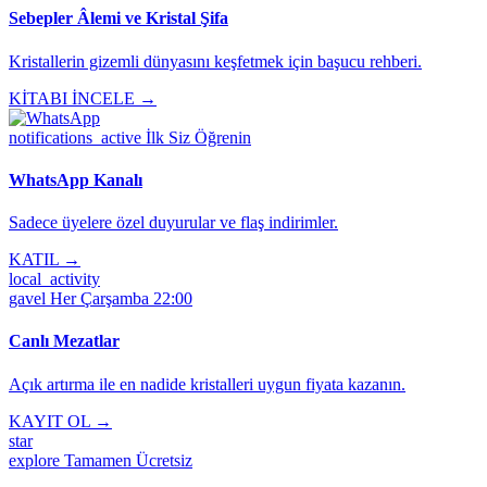
Sebepler Âlemi ve Kristal Şifa
Kristallerin gizemli dünyasını keşfetmek için başucu rehberi.
KİTABI İNCELE →
notifications_active
İlk Siz Öğrenin
WhatsApp Kanalı
Sadece üyelere özel duyurular ve flaş indirimler.
KATIL →
local_activity
gavel
Her Çarşamba 22:00
Canlı Mezatlar
Açık artırma ile en nadide kristalleri uygun fiyata kazanın.
KAYIT OL →
star
explore
Tamamen Ücretsiz