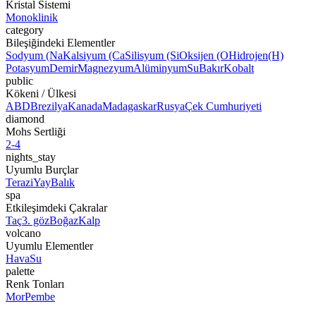
Kristal Sistemi
Monoklinik
category
Bileşiğindeki Elementler
Sodyum (Na
Kalsiyum (Ca
Silisyum (Si
Oksijen (O
Hidrojen
(H)
Potasyum
Demir
Magnezyum
Alüminyum
Su
Bakır
Kobalt
public
Kökeni / Ülkesi
ABD
Brezilya
Kanada
Madagaskar
Rusya
Çek Cumhuriyeti
diamond
Mohs Sertliği
2-4
nights_stay
Uyumlu Burçlar
Terazi
Yay
Balık
spa
Etkileşimdeki Çakralar
Taç
3. göz
Boğaz
Kalp
volcano
Uyumlu Elementler
Hava
Su
palette
Renk Tonları
Mor
Pembe