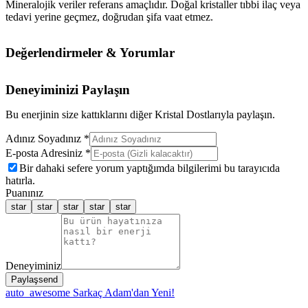
Mineralojik veriler referans amaçlıdır. Doğal kristaller tıbbi ilaç veya
tedavi yerine geçmez, doğrudan şifa vaat etmez.
Değerlendirmeler & Yorumlar
Deneyiminizi Paylaşın
Bu enerjinin size kattıklarını diğer Kristal Dostlarıyla paylaşın.
Adınız Soyadınız *
E-posta Adresiniz *
Bir dahaki sefere yorum yaptığımda bilgilerimi bu tarayıcıda
hatırla.
Puanınız
star
star
star
star
star
Deneyiminiz
Paylaş
send
auto_awesome
Sarkaç Adam'dan Yeni!