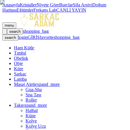
Anasayfa
Kristaller
Niyete Göre
Burçlar
Şifa Arşivi
Doğum
Haritası
Eğitimler
Frekans Lab
CANLI YAYIN
menu
shopping_bag
search
login
GİRİŞ
favorite
shopping_bag
search
Ham Kütle
Tımbıl
Obelisk
Obje
Küre
Sarkaç
Lamba
Masaj Aleti
expand_more
Gua-Sha
Spa Taşı
Roller
Takı
expand_more
Halhal
Küpe
Kolye
Kolye Ucu