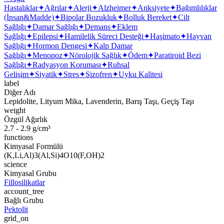
Hastalıklar
✦
Ağrılar
✦
Alerji
✦
Alzheimer
✦
Anksiyete
✦
Bağımlılıklar
(İnsan&Madde)
✦
Bipolar Bozukluk
✦
Bolluk Bereket
✦
Cilt
Sağlığı
✦
Damar Sağlığı
✦
Demans
✦
Eklem
Sağlığı
✦
Epilepsi
✦
Hamilelik Süreci Desteği
✦
Haşimato
✦
Hayvan
Sağlığı
✦
Hormon Dengesi
✦
Kalp Damar
Sağlığı
✦
Menopoz
✦
Nörolojik Sağlık
✦
Ödem
✦
Paratiroid Bezi
Sağlığı
✦
Radyasyon Koruması
✦
Ruhsal
Gelişim
✦
Siyatik
✦
Stres
✦
Şizofren
✦
Uyku Kalitesi
label
Diğer Adı
Lepidolite, Lityum Mika, Lavenderin, Barış Taşı, Geçiş Taşı
weight
Özgül Ağırlık
2.7 - 2.9 g/cm³
functions
Kimyasal Formülü
(K,Li,Al)3(Al,Si)4O10(F,OH)2
science
Kimyasal Grubu
Fillosilikatlar
account_tree
Bağlı Grubu
Pektolit
grid_on