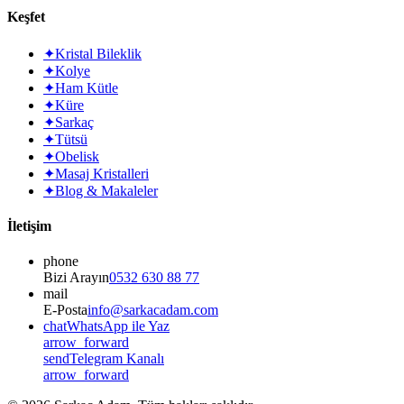
Keşfet
✦
Kristal Bileklik
✦
Kolye
✦
Ham Kütle
✦
Küre
✦
Sarkaç
✦
Tütsü
✦
Obelisk
✦
Masaj Kristalleri
✦
Blog & Makaleler
İletişim
phone
Bizi Arayın
0532 630 88 77
mail
E-Posta
info@sarkacadam.com
chat
WhatsApp ile Yaz
arrow_forward
send
Telegram Kanalı
arrow_forward