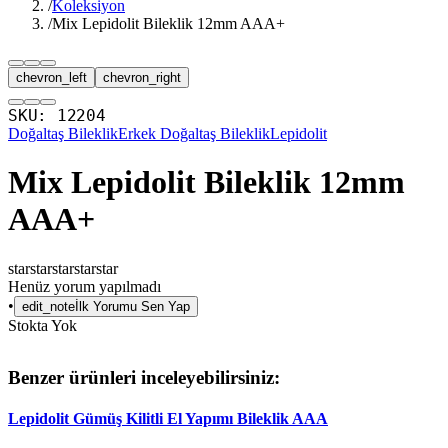
/
Koleksiyon
/
Mix Lepidolit Bileklik 12mm AAA+
chevron_left
chevron_right
SKU:
12204
Doğaltaş Bileklik
Erkek Doğaltaş Bileklik
Lepidolit
Mix Lepidolit Bileklik 12mm
AAA+
star
star
star
star
star
Henüz yorum yapılmadı
•
edit_note
İlk Yorumu Sen Yap
Stokta Yok
Benzer ürünleri inceleyebilirsiniz:
Lepidolit Gümüş Kilitli El Yapımı Bileklik AAA