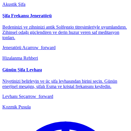
Akustik Şifa
Şifa Frekansı Jeneratörü
Bedeninizi ve zihninizi antik Solfeggio titreşimleriyle uyumlandırın.
Zihinsel odağı güçlendiren ve derin huzur veren saf meditasyon
tonları.
Jeneratörü Aç
arrow_forward
Hizalanma Rehberi
Günün Şifa Levhası
Niyetinizi belirleyin ve üç şifa levhasından birini seçin. Günün
enerjisel mesajını, şifalı Esma ve kristal frekansını keşfedin.
Levhanı Seç
arrow_forward
Kozmik Pusula