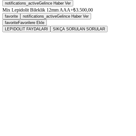
notifications_active
Gelince Haber Ver
Mix Lepidolit Bileklik 12mm AAA+
₺3.500,00
favorite
notifications_active
Gelince Haber Ver
favorite
Favorilere Ekle
LEPIDOLIT FAYDALARI
SIKÇA SORULAN SORULAR