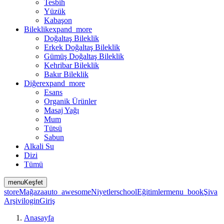
Tesbih
Yüzük
Kabaşon
Bileklik
expand_more
Doğaltaş Bileklik
Erkek Doğaltaş Bileklik
Gümüş Doğaltaş Bileklik
Kehribar Bileklik
Bakır Bileklik
Diğer
expand_more
Esans
Organik Ürünler
Masaj Yağı
Mum
Tütsü
Sabun
Alkali Su
Dizi
Tümü
menu
Keşfet
store
Mağaza
auto_awesome
Niyetler
school
Eğitimler
menu_book
Şiva
Arşivi
login
Giriş
Anasayfa