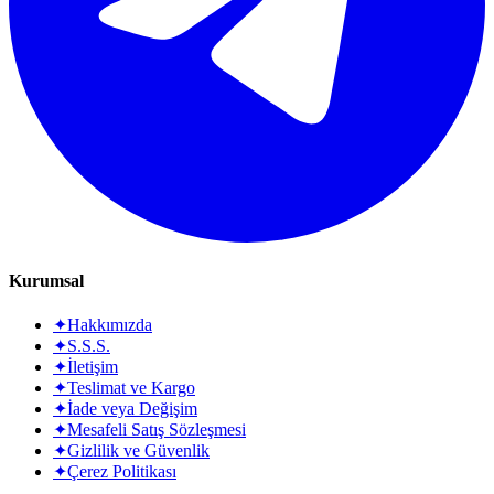
Kurumsal
✦
Hakkımızda
✦
S.S.S.
✦
İletişim
✦
Teslimat ve Kargo
✦
İade veya Değişim
✦
Mesafeli Satış Sözleşmesi
✦
Gizlilik ve Güvenlik
✦
Çerez Politikası