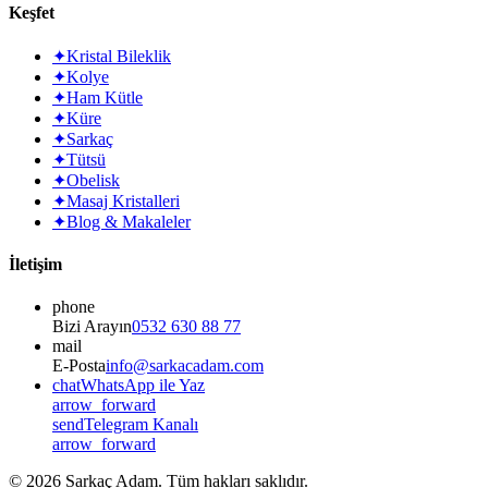
Keşfet
✦
Kristal Bileklik
✦
Kolye
✦
Ham Kütle
✦
Küre
✦
Sarkaç
✦
Tütsü
✦
Obelisk
✦
Masaj Kristalleri
✦
Blog & Makaleler
İletişim
phone
Bizi Arayın
0532 630 88 77
mail
E-Posta
info@sarkacadam.com
chat
WhatsApp ile Yaz
arrow_forward
send
Telegram Kanalı
arrow_forward
©
2026
Sarkaç Adam. Tüm hakları saklıdır.