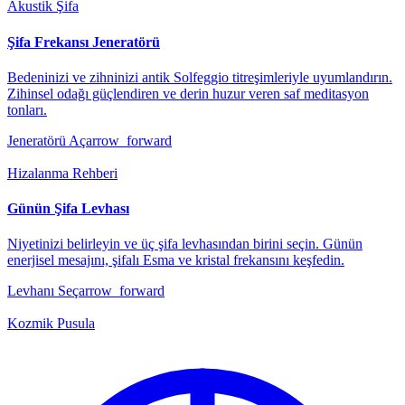
Akustik Şifa
Şifa Frekansı Jeneratörü
Bedeninizi ve zihninizi antik Solfeggio titreşimleriyle uyumlandırın.
Zihinsel odağı güçlendiren ve derin huzur veren saf meditasyon
tonları.
Jeneratörü Aç
arrow_forward
Hizalanma Rehberi
Günün Şifa Levhası
Niyetinizi belirleyin ve üç şifa levhasından birini seçin. Günün
enerjisel mesajını, şifalı Esma ve kristal frekansını keşfedin.
Levhanı Seç
arrow_forward
Kozmik Pusula