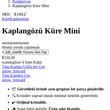
/
Koleksiyon
/
Kaplangözü Küre Mini
SKU:
81462
Küre
Kaplangözü
Kaplangözü Küre Mini
star
star
star
star
star
Henüz yorum yapılmadı
•
edit_note
İlk Yorumu Sen Yap
₺330,00
warning
Son
4
Adet Kaldı
Tüm Kaplan GöZü leri Gör
arrow_forward
Tüm Küreleri Gör
arrow_forward
📦
Görseldeki ürünle aynı gruptan bir parça gönderilir.
🔍 Kristaller yapısal olarak minimal farklılık gösterebilir.
✔️
Orijinal kristaldir.
🪵 Stand dahil değildir.
Ürün adet fiyatıdır.