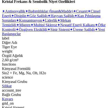
Kristal Frekans & Sembolik Niyet Özellikleri
✦
Antisosyallik
✦
Bağımlılıklar (İnsan&Madde)
✦
Cesaret
✦
Cinsel
Enerji
✦
Disiplin
✦
Göz Sağlığı
✦
Hayvan Sağlığı
✦
Kan Pıhtılaşma
Sorunları
✦
Konsantrasyon
✦
Liderlik
✦
Mekan
Temizliği
✦
Migren
✦
Multipl Skleroz
✦
Negatif Enerji Kalkanı
✦
Öfke
Kontrolü
✦
Özgüven Eksikliği
✦
Sinir Sistemi
✦
Üreme Sağlığı
✦
Yeni
Başlangıçlar
label
Diğer Adı
Tiger Eye
weight
Özgül Ağırlık
2,60 g/cm³
functions
Kimyasal Formülü
Sio2 + Fe, Mg, Na, Oh, H2o
science
Kimyasal Grubu
Silikat
account_tree
Bağlı Grubu
Kuvars
grid_on
Kristal Sistemi