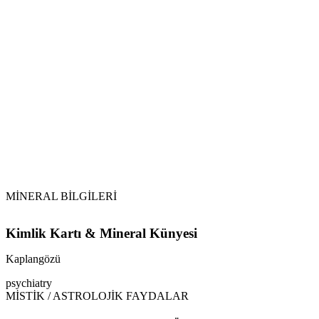
Topraklama:
Güneş ve Ay Işığı:
Selenit ve Tütsü:
MİNERAL BİLGİLERİ
Kimlik Kartı & Mineral Künyesi
Kaplangözü
psychiatry
MİSTİK / ASTROLOJİK FAYDALAR