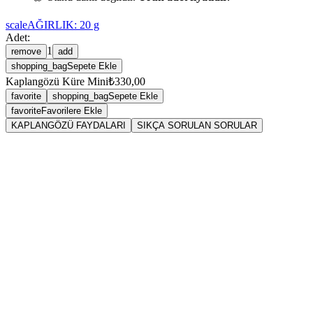
scale
AĞIRLIK:
20
g
Adet:
1
remove
add
shopping_bag
Sepete Ekle
Kaplangözü Küre Mini
₺330,00
favorite
shopping_bag
Sepete Ekle
favorite
Favorilere Ekle
KAPLANGÖZÜ FAYDALARI
SIKÇA SORULAN SORULAR