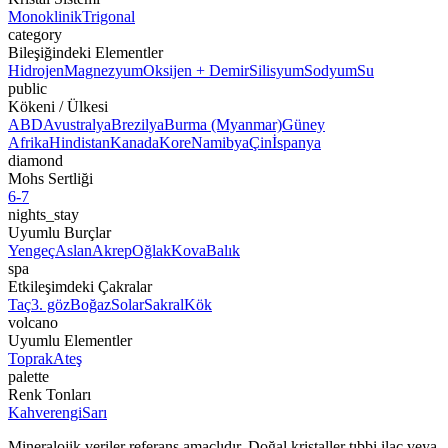
Monoklinik
Trigonal
category
Bileşiğindeki Elementler
Hidrojen
Magnezyum
Oksijen + Demir
Silisyum
Sodyum
Su
public
Kökeni / Ülkesi
ABD
Avustralya
Brezilya
Burma (Myanmar)
Güney
Afrika
Hindistan
Kanada
Kore
Namibya
Çin
İspanya
diamond
Mohs Sertliği
6-7
nights_stay
Uyumlu Burçlar
Yengeç
Aslan
Akrep
Oğlak
Kova
Balık
spa
Etkileşimdeki Çakralar
Taç
3. göz
Boğaz
Solar
Sakral
Kök
volcano
Uyumlu Elementler
Toprak
Ateş
palette
Renk Tonları
Kahverengi
Sarı
Mineralojik veriler referans amaçlıdır. Doğal kristaller tıbbi ilaç veya