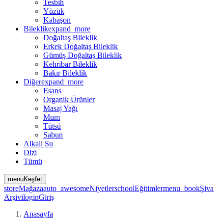
Tesbih
Yüzük
Kabaşon
Bileklik
expand_more
Doğaltaş Bileklik
Erkek Doğaltaş Bileklik
Gümüş Doğaltaş Bileklik
Kehribar Bileklik
Bakır Bileklik
Diğer
expand_more
Esans
Organik Ürünler
Masaj Yağı
Mum
Tütsü
Sabun
Alkali Su
Dizi
Tümü
menu
Keşfet
store
Mağaza
auto_awesome
Niyetler
school
Eğitimler
menu_book
Şiva
Arşivi
login
Giriş
Anasayfa