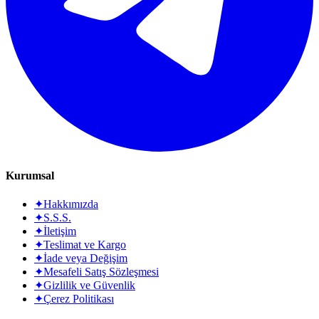
Kurumsal
✦
Hakkımızda
✦
S.S.S.
✦
İletişim
✦
Teslimat ve Kargo
✦
İade veya Değişim
✦
Mesafeli Satış Sözleşmesi
✦
Gizlilik ve Güvenlik
✦
Çerez Politikası