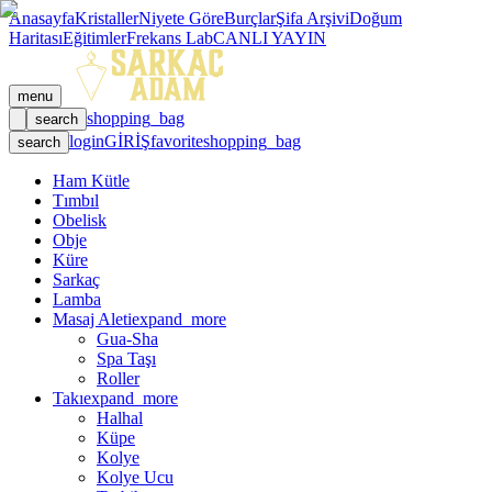
Anasayfa
Kristaller
Niyete Göre
Burçlar
Şifa Arşivi
Doğum
Haritası
Eğitimler
Frekans Lab
CANLI YAYIN
menu
shopping_bag
search
login
GİRİŞ
favorite
shopping_bag
search
Ham Kütle
Tımbıl
Obelisk
Obje
Küre
Sarkaç
Lamba
Masaj Aleti
expand_more
Gua-Sha
Spa Taşı
Roller
Takı
expand_more
Halhal
Küpe
Kolye
Kolye Ucu