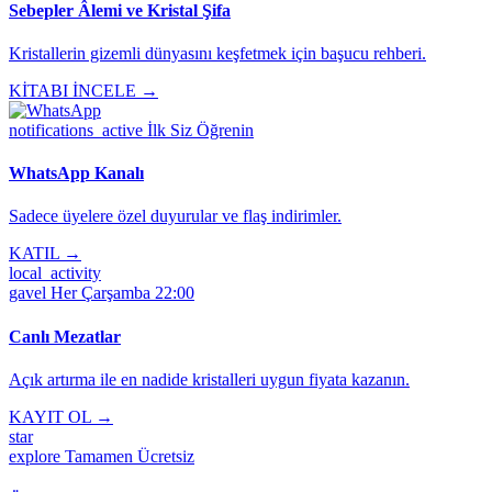
Sebepler Âlemi ve Kristal Şifa
Kristallerin gizemli dünyasını keşfetmek için başucu rehberi.
KİTABI İNCELE →
notifications_active
İlk Siz Öğrenin
WhatsApp Kanalı
Sadece üyelere özel duyurular ve flaş indirimler.
KATIL →
local_activity
gavel
Her Çarşamba 22:00
Canlı Mezatlar
Açık artırma ile en nadide kristalleri uygun fiyata kazanın.
KAYIT OL →
star
explore
Tamamen Ücretsiz