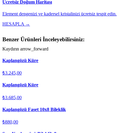
Ücretsiz Doğum Haritası
Element dengenizi ve kadersel kristalinizi ücretsiz tespit edin.
HESAPLA →
Benzer Ürünleri İnceleyebilirsiniz:
Kaydırın
arrow_forward
Kaplangözü Küre
₺3.245,00
Kaplangözü Küre
₺3.685,00
Kaplangözü Faset 10x8 Bileklik
₺880,00