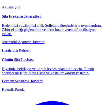
Akustik Şifa
Şifa Frekansı Jeneratörü
Bedeninizi ve zihninizi antik Solfeggio titreşimleriyle uyumlandırın.
Zihinsel odağı güçlendiren ve derin huzur veren saf meditasyon
tonları.
Jeneratörü Aç
arrow_forward
Hizalanma Rehberi
Günün Şifa Levhası
Niyetinizi belirleyin ve üç şifa levhasından birini seçin. Günün
enerjisel mesajını, şifalı Esma ve kristal frekansını keşfedin.
Levhanı Seç
arrow_forward
Kozmik Pusula