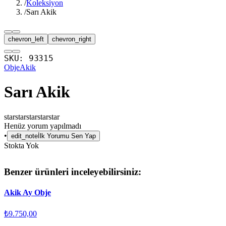
/
Koleksiyon
/
Sarı Akik
chevron_left
chevron_right
SKU:
93315
Obje
Akik
Sarı Akik
star
star
star
star
star
Henüz yorum yapılmadı
•
edit_note
İlk Yorumu Sen Yap
Stokta Yok
Benzer ürünleri inceleyebilirsiniz:
Akik Ay Obje
₺9.750,00