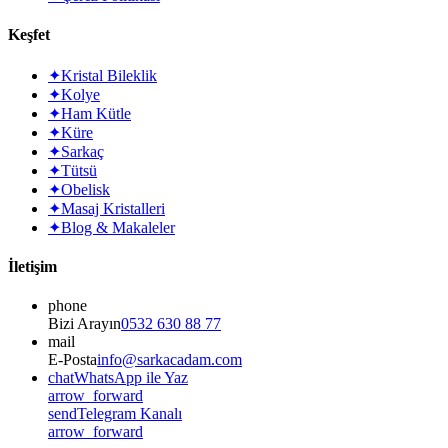
Keşfet
✦
Kristal Bileklik
✦
Kolye
✦
Ham Kütle
✦
Küre
✦
Sarkaç
✦
Tütsü
✦
Obelisk
✦
Masaj Kristalleri
✦
Blog & Makaleler
İletişim
phone
Bizi Arayın
0532 630 88 77
mail
E-Posta
info@sarkacadam.com
chat
WhatsApp ile Yaz
arrow_forward
send
Telegram Kanalı
arrow_forward