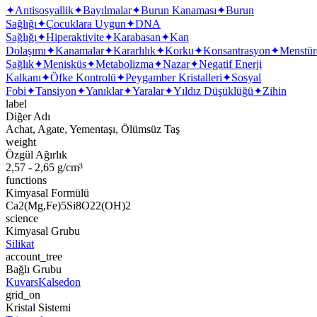
✦
Antisosyallik
✦
Bayılmalar
✦
Burun Kanaması
✦
Burun
Sağlığı
✦
Çocuklara Uygun
✦
DNA
Sağlığı
✦
Hiperaktivite
✦
Karabasan
✦
Kan
Dolaşımı
✦
Kanamalar
✦
Kararlılık
✦
Korku
✦
Konsantrasyon
✦
Menstür
Sağlık
✦
Menisküs
✦
Metabolizma
✦
Nazar
✦
Negatif Enerji
Kalkanı
✦
Öfke Kontrolü
✦
Peygamber Kristalleri
✦
Sosyal
Fobi
✦
Tansiyon
✦
Yanıklar
✦
Yaralar
✦
Yıldız Düşüklüğü
✦
Zihin
label
Diğer Adı
Achat, Agate, Yementaşı, Ölümsüz Taş
weight
Özgül Ağırlık
2,57 - 2,65 g/cm³
functions
Kimyasal Formülü
Ca2(Mg,Fe)5Si8O22(OH)2
science
Kimyasal Grubu
Silikat
account_tree
Bağlı Grubu
Kuvars
Kalsedon
grid_on
Kristal Sistemi