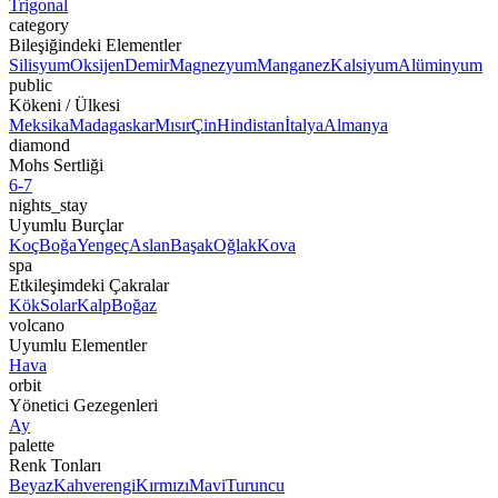
Trigonal
category
Bileşiğindeki Elementler
Silisyum
Oksijen
Demir
Magnezyum
Manganez
Kalsiyum
Alüminyum
public
Kökeni / Ülkesi
Meksika
Madagaskar
Mısır
Çin
Hindistan
İtalya
Almanya
diamond
Mohs Sertliği
6-7
nights_stay
Uyumlu Burçlar
Koç
Boğa
Yengeç
Aslan
Başak
Oğlak
Kova
spa
Etkileşimdeki Çakralar
Kök
Solar
Kalp
Boğaz
volcano
Uyumlu Elementler
Hava
orbit
Yönetici Gezegenleri
Ay
palette
Renk Tonları
Beyaz
Kahverengi
Kırmızı
Mavi
Turuncu