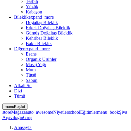
Tesbih
Yüzük
Kabaşon
Bileklik
expand_more
Doğaltaş Bileklik
Erkek Doğaltaş Bileklik
Gümüş Doğaltaş Bileklik
Kehribar Bileklik
Bakır Bileklik
Diğer
expand_more
Esans
Organik Ürünler
Masaj Yağı
Mum
Tütsü
Sabun
Alkali Su
Dizi
Tümü
menu
Keşfet
store
Mağaza
auto_awesome
Niyetler
school
Eğitimler
menu_book
Şiva
Arşivi
login
Giriş
Anasayfa