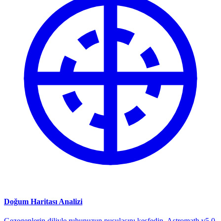
Doğum Haritası Analizi
Gezegenlerin diliyle ruhunuzun pusulasını keşfedin. Astromath v5.0