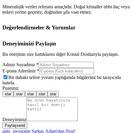
Mineralojik veriler referans amaçlıdır. Doğal kristaller tıbbi ilaç veya
tedavi yerine geçmez, doğrudan şifa vaat etmez.
Değerlendirmeler & Yorumlar
Deneyiminizi Paylaşın
Bu enerjinin size kattıklarını diğer Kristal Dostlarıyla paylaşın.
Adınız Soyadınız *
E-posta Adresiniz *
Bir dahaki sefere yorum yaptığımda bilgilerimi bu tarayıcıda
hatırla.
Puanınız
star
star
star
star
star
Deneyiminiz
Paylaş
send
auto_awesome
Sarkaç Adam'dan Yeni!