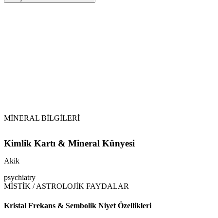
Sarkaç
Akik
Tansiyonu dengeler. Özellikle düşük tansiyonu normal
seviyesine getirir.
MİNERAL BİLGİLERİ
Kimlik Kartı & Mineral Künyesi
Akik
psychiatry
MİSTİK / ASTROLOJİK FAYDALAR
Kristal Frekans & Sembolik Niyet Özellikleri