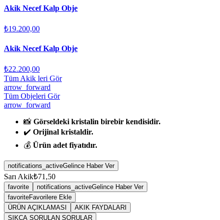
Akik Necef Kalp Obje
₺19.200,00
Akik Necef Kalp Obje
₺22.200,00
Tüm Akik leri Gör
arrow_forward
Tüm Objeleri Gör
arrow_forward
📸
Görseldeki kristalin birebir kendisidir.
✔️
Orijinal kristaldir.
💰
Ürün adet fiyatıdır.
notifications_active
Gelince Haber Ver
Sarı Akik
₺71,50
favorite
notifications_active
Gelince Haber Ver
favorite
Favorilere Ekle
ÜRÜN AÇIKLAMASI
AKIK FAYDALARI
SIKÇA SORULAN SORULAR