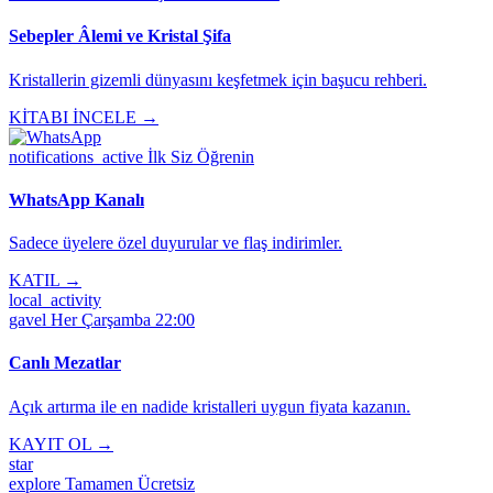
Sebepler Âlemi ve Kristal Şifa
Kristallerin gizemli dünyasını keşfetmek için başucu rehberi.
KİTABI İNCELE →
notifications_active
İlk Siz Öğrenin
WhatsApp Kanalı
Sadece üyelere özel duyurular ve flaş indirimler.
KATIL →
local_activity
gavel
Her Çarşamba 22:00
Canlı Mezatlar
Açık artırma ile en nadide kristalleri uygun fiyata kazanın.
KAYIT OL →
star
explore
Tamamen Ücretsiz