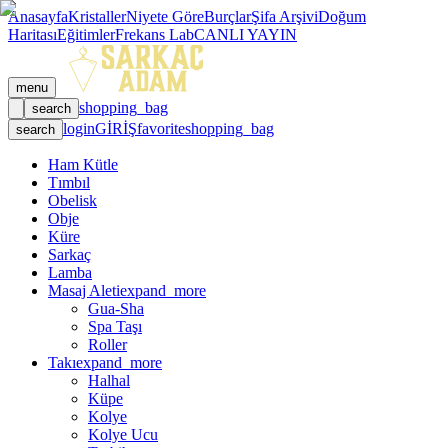
Anasayfa
Kristaller
Niyete Göre
Burçlar
Şifa Arşivi
Doğum
Haritası
Eğitimler
Frekans Lab
CANLI YAYIN
menu
shopping_bag
search
login
GİRİŞ
favorite
shopping_bag
search
Ham Kütle
Tımbıl
Obelisk
Obje
Küre
Sarkaç
Lamba
Masaj Aleti
expand_more
Gua-Sha
Spa Taşı
Roller
Takı
expand_more
Halhal
Küpe
Kolye
Kolye Ucu