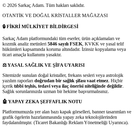
©
2026
Sarkaç Adam. Tüm hakları saklıdır.
OTANTİK VE DOĞAL KRİSTALLER MAĞAZASI
🔒
FİKRİ MÜLKİYET BİLDİRGESİ
Sarkaç Adam platformundaki tüm eserler, ürün açıklamaları ve
kozmik analiz metinleri
5846 sayılı FSEK
, KVKK ve yasal telif
hükümleri kapsamında koruma altındadır. İzinsiz kopyalama veya
ticari amaçla kullanımı yasaktır.
⚖️
YASAL SAĞLIK VE ŞİFA UYARISI
Sitemizde sunulan doğal kristaller, frekans sesleri veya astrolojik
yazılım raporları
doğrudan bir sağlık şifası vaat etmez
. Hiçbir
içerik
tıbbi teşhis, tedavi veya ilaç önerisi niteliğinde değildir
.
Sağlık sorunlarınızda uzman bir hekime başvurmalısınız.
🤖
YAPAY ZEKA ŞEFFAFLIK NOTU
Platformumuzda yer alan bazı kapak görselleri, banner tasarımları ve
grafik ögelerin hazırlanmasında yapay zeka teknolojilerinden
faydalanılmıştır. (Ticaret Bakanlığı Reklam Yönetmeliği Uyarınca).