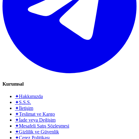
Kurumsal
✦
Hakkımızda
✦
S.S.S.
✦
İletişim
✦
Teslimat ve Kargo
✦
İade veya Değişim
✦
Mesafeli Satış Sözleşmesi
✦
Gizlilik ve Güvenlik
✦
Çerez Politikası