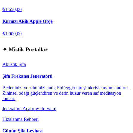
₺1.650,00
Kırmızı Akik Apple Obje
₺1.000,00
✦
Mistik Portallar
Akustik Şifa
Şifa Frekansı Jeneratörü
Bedeninizi ve zihninizi antik Solfeggio titreşimleriyle uyumlandırın.
Zihinsel odağı güçlendiren ve derin huzur veren saf meditasyon
tonları.
Jeneratörü Aç
arrow_forward
Hizalanma Rehberi
Günün Şifa Levhası