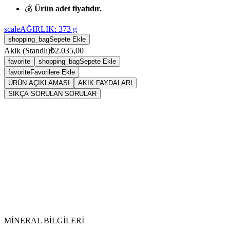
💰
Ürün adet fiyatıdır.
scale
AĞIRLIK:
373
g
shopping_bag
Sepete Ekle
Akik (Standlı)
₺2.035,00
favorite
shopping_bag
Sepete Ekle
favorite
Favorilere Ekle
ÜRÜN AÇIKLAMASI
AKIK FAYDALARI
SIKÇA SORULAN SORULAR
Sarkaç
Akik
Tansiyonu dengeler. Özellikle düşük tansiyonu normal
seviyesine getirir.
MİNERAL BİLGİLERİ