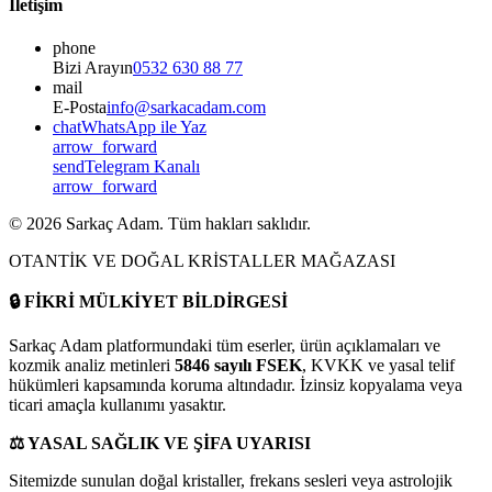
İletişim
phone
Bizi Arayın
0532 630 88 77
mail
E-Posta
info@sarkacadam.com
chat
WhatsApp ile Yaz
arrow_forward
send
Telegram Kanalı
arrow_forward
©
2026
Sarkaç Adam. Tüm hakları saklıdır.
OTANTİK VE DOĞAL KRİSTALLER MAĞAZASI
🔒
FİKRİ MÜLKİYET BİLDİRGESİ
Sarkaç Adam platformundaki tüm eserler, ürün açıklamaları ve
kozmik analiz metinleri
5846 sayılı FSEK
, KVKK ve yasal telif
hükümleri kapsamında koruma altındadır. İzinsiz kopyalama veya
ticari amaçla kullanımı yasaktır.
⚖️
YASAL SAĞLIK VE ŞİFA UYARISI
Sitemizde sunulan doğal kristaller, frekans sesleri veya astrolojik