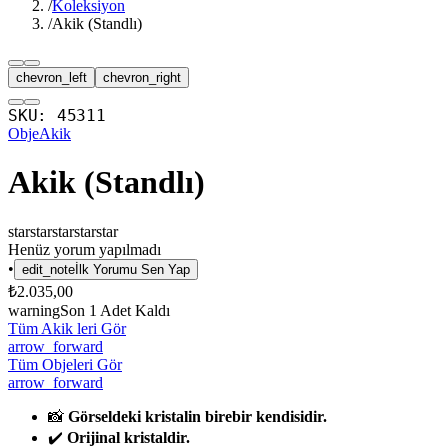
/
Koleksiyon
/
Akik (Standlı)
chevron_left
chevron_right
SKU:
45311
Obje
Akik
Akik (Standlı)
star
star
star
star
star
Henüz yorum yapılmadı
•
edit_note
İlk Yorumu Sen Yap
₺2.035,00
warning
Son
1
Adet Kaldı
Tüm Akik leri Gör
arrow_forward
Tüm Objeleri Gör
arrow_forward
📸
Görseldeki kristalin birebir kendisidir.
✔️
Orijinal kristaldir.