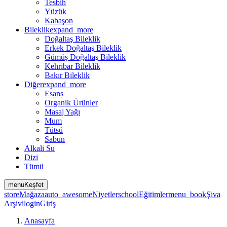
Tesbih
Yüzük
Kabaşon
Bileklik
expand_more
Doğaltaş Bileklik
Erkek Doğaltaş Bileklik
Gümüş Doğaltaş Bileklik
Kehribar Bileklik
Bakır Bileklik
Diğer
expand_more
Esans
Organik Ürünler
Masaj Yağı
Mum
Tütsü
Sabun
Alkali Su
Dizi
Tümü
menu
Keşfet
store
Mağaza
auto_awesome
Niyetler
school
Eğitimler
menu_book
Şiva
Arşivi
login
Giriş
Anasayfa