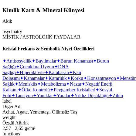
Kimlik Kartı & Mineral Künyesi
Akik
psychiatry
MİSTİK / ASTROLOJİK FAYDALAR
Kristal Frekans & Sembolik Niyet Özellikleri
✦
Antisosyallik
✦
Bayılmalar
✦
Burun Kanaması
✦
Burun
Sağlığı
✦
Çocuklara Uygun
✦
DNA
Sağlığı
✦
Hiperaktivite
✦
Karabasan
✦
Kan
Dolaşımı
✦
Kanamalar
✦
Kararlılık
✦
Korku
✦
Konsantrasyon
✦
Menstür
Sağlık
✦
Menisküs
✦
Metabolizma
✦
Nazar
✦
Negatif Enerji
Kalkanı
✦
Öfke Kontrolü
✦
Peygamber Kristalleri
✦
Sosyal
Fobi
✦
Tansiyon
✦
Yanıklar
✦
Yaralar
✦
Yıldız Düşüklüğü
✦
Zihin
label
Diğer Adı
Achat, Agate, Yementaşı, Ölümsüz Taş
weight
Özgül Ağırlık
2,57 - 2,65 g/cm³
functions