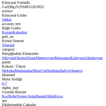
Kimyasal Formülü
Ca2(Mg,Fe)5Si8O22(OH)2
science
Kimyasal Grubu
Silikat
account_tree
Bağlı Grubu
Kuvars
Kalsedon
grid_on
Kristal Sistemi
Trigonal
category
Bileşiğindeki Elementler
Silisyum
Oksijen
Demir
Magnezyum
Manganez
Kalsiyum
Alüminyum
public
Kökeni / Ülkesi
Meksika
Madagaskar
Mısır
Çin
Hindistan
İtalya
Almanya
diamond
Mohs Sertliği
6-7
nights_stay
Uyumlu Burçlar
Koç
Boğa
Yengeç
Aslan
Başak
Oğlak
Kova
spa
Etkileşimdeki Çakralar