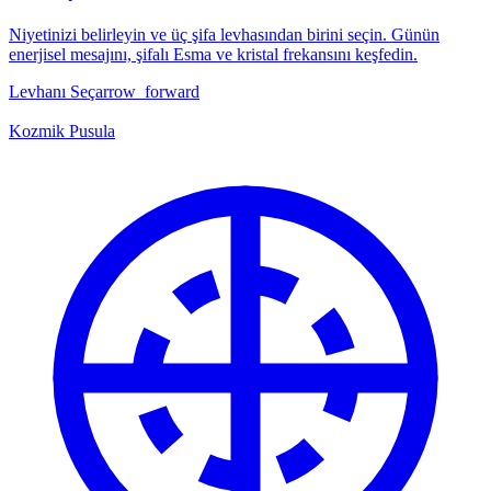
Niyetinizi belirleyin ve üç şifa levhasından birini seçin. Günün
enerjisel mesajını, şifalı Esma ve kristal frekansını keşfedin.
Levhanı Seç
arrow_forward
Kozmik Pusula