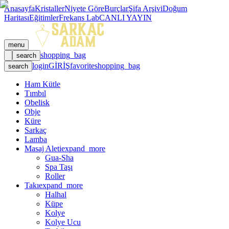
Anasayfa
Kristaller
Niyete Göre
Burçlar
Şifa Arşivi
Doğum
Haritası
Eğitimler
Frekans Lab
CANLI YAYIN
menu
shopping_bag
search
login
GİRİŞ
favorite
shopping_bag
search
Ham Kütle
Tımbıl
Obelisk
Obje
Küre
Sarkaç
Lamba
Masaj Aleti
expand_more
Gua-Sha
Spa Taşı
Roller
Takı
expand_more
Halhal
Küpe
Kolye
Kolye Ucu