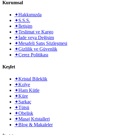
Kurumsal
✦
Hakkımızda
✦
S.S.S.
✦
İletişim
✦
Teslimat ve Kargo
✦
İade veya Değişim
✦
Mesafeli Satış Sözleşmesi
✦
Gizlilik ve Güvenlik
✦
Çerez Politikası
Keşfet
✦
Kristal Bileklik
✦
Kolye
✦
Ham Kütle
✦
Küre
✦
Sarkaç
✦
Tütsü
✦
Obelisk
✦
Masaj Kristalleri
✦
Blog & Makaleler