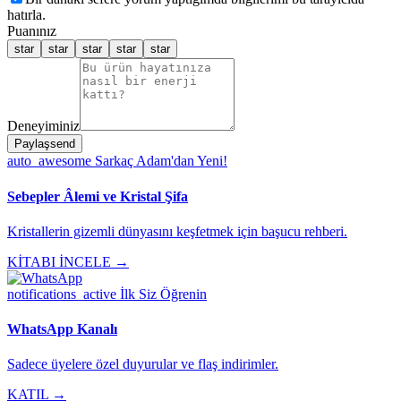
hatırla.
Puanınız
star
star
star
star
star
Deneyiminiz
Paylaş
send
auto_awesome
Sarkaç Adam'dan Yeni!
Sebepler Âlemi ve Kristal Şifa
Kristallerin gizemli dünyasını keşfetmek için başucu rehberi.
KİTABI İNCELE →
notifications_active
İlk Siz Öğrenin
WhatsApp Kanalı
Sadece üyelere özel duyurular ve flaş indirimler.
KATIL →