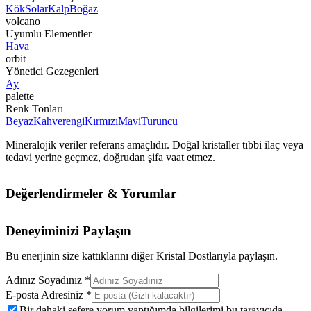
Kök
Solar
Kalp
Boğaz
volcano
Uyumlu Elementler
Hava
orbit
Yönetici Gezegenleri
Ay
palette
Renk Tonları
Beyaz
Kahverengi
Kırmızı
Mavi
Turuncu
Mineralojik veriler referans amaçlıdır. Doğal kristaller tıbbi ilaç veya
tedavi yerine geçmez, doğrudan şifa vaat etmez.
Değerlendirmeler & Yorumlar
Deneyiminizi Paylaşın
Bu enerjinin size kattıklarını diğer Kristal Dostlarıyla paylaşın.
Adınız Soyadınız *
E-posta Adresiniz *
Bir dahaki sefere yorum yaptığımda bilgilerimi bu tarayıcıda