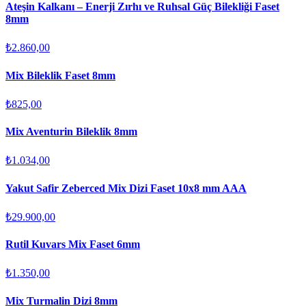
Ateşin Kalkanı – Enerji Zırhı ve Ruhsal Güç Bilekliği Faset
8mm
₺2.860,00
Mix Bileklik Faset 8mm
₺825,00
Mix Aventurin Bileklik 8mm
₺1.034,00
Yakut Safir Zeberced Mix Dizi Faset 10x8 mm AAA
₺29.900,00
Rutil Kuvars Mix Faset 6mm
₺1.350,00
Mix Turmalin Dizi 8mm