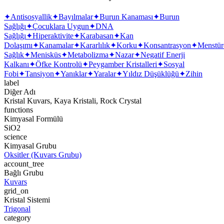
✦
Antisosyallik
✦
Bayılmalar
✦
Burun Kanaması
✦
Burun
Sağlığı
✦
Çocuklara Uygun
✦
DNA
Sağlığı
✦
Hiperaktivite
✦
Karabasan
✦
Kan
Dolaşımı
✦
Kanamalar
✦
Kararlılık
✦
Korku
✦
Konsantrasyon
✦
Menstür
Sağlık
✦
Menisküs
✦
Metabolizma
✦
Nazar
✦
Negatif Enerji
Kalkanı
✦
Öfke Kontrolü
✦
Peygamber Kristalleri
✦
Sosyal
Fobi
✦
Tansiyon
✦
Yanıklar
✦
Yaralar
✦
Yıldız Düşüklüğü
✦
Zihin
label
Diğer Adı
Kristal Kuvars, Kaya Kristali, Rock Crystal
functions
Kimyasal Formülü
SiO2
science
Kimyasal Grubu
Oksitler (Kuvars Grubu)
account_tree
Bağlı Grubu
Kuvars
grid_on
Kristal Sistemi
Trigonal
category