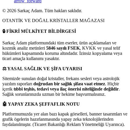
arrow_forward
©
2026
Sarkaç Adam. Tüm hakları saklıdır.
OTANTİK VE DOĞAL KRİSTALLER MAĞAZASI
🔒
FİKRİ MÜLKİYET BİLDİRGESİ
Sarkaç Adam platformundaki tüm eserler, ürün açıklamaları ve
kozmik analiz metinleri
5846 sayılı FSEK
, KVKK ve yasal telif
hükümleri kapsamında koruma altındadır. İzinsiz kopyalama veya
ticari amaçla kullanımı yasaktır.
⚖️
YASAL SAĞLIK VE ŞİFA UYARISI
Sitemizde sunulan doğal kristaller, frekans sesleri veya astrolojik
yazılım raporları
doğrudan bir sağlık şifası vaat etmez
. Hiçbir
içerik
tıbbi teşhis, tedavi veya ilaç önerisi niteliğinde değildir
.
Sağlık sorunlarınızda uzman bir hekime başvurmalısınız.
🤖
YAPAY ZEKA ŞEFFAFLIK NOTU
Platformumuzda yer alan bazı kapak görselleri, banner tasarımları ve
grafik ögelerin hazırlanmasında yapay zeka teknolojilerinden
faydalanılmıştır. (Ticaret Bakanlığı Reklam Yönetmeliği Uyarınca).