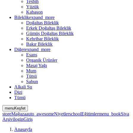
Tesbih
Yüzük
Kabaşon
Bileklik
expand_more
Doğaltaş Bileklik
Erkek Doğaltaş Bileklik
Gümüş Doğaltaş Bileklik
Kehribar Bileklik
Bakır Bileklik
Diğer
expand_more
Esans
Organik Ürünler
Masaj Yağı
Mum
Tütsü
Sabun
Alkali Su
Dizi
Tümü
menu
Keşfet
store
Mağaza
auto_awesome
Niyetler
school
Eğitimler
menu_book
Şiva
Arşivi
login
Giriş
Anasayfa