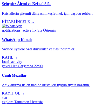
Sebepler Âlemi ve Kristal Şifa
Kristallerin gizemli dünyasını keşfetmek için başucu rehberi.
KİTABI İNCELE →
notifications_active
İlk Siz Öğrenin
WhatsApp Kanalı
Sadece üyelere özel duyurular ve flaş indirimler.
KATIL →
local_activity
gavel
Her Çarşamba 22:00
Canlı Mezatlar
Açık artırma ile en nadide kristalleri uygun fiyata kazanın.
KAYIT OL →
star
explore
Tamamen Ücretsiz