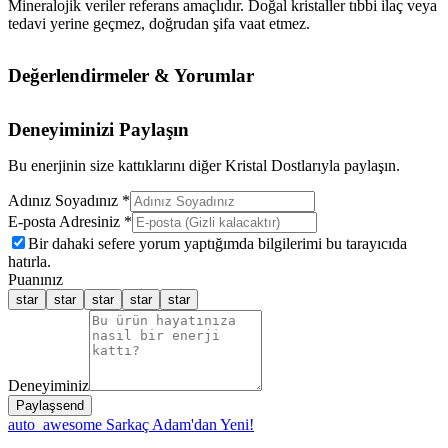
Mineralojik veriler referans amaçlıdır. Doğal kristaller tıbbi ilaç veya
tedavi yerine geçmez, doğrudan şifa vaat etmez.
Değerlendirmeler & Yorumlar
Deneyiminizi Paylaşın
Bu enerjinin size kattıklarını diğer Kristal Dostlarıyla paylaşın.
Adınız Soyadınız *
E-posta Adresiniz *
Bir dahaki sefere yorum yaptığımda bilgilerimi bu tarayıcıda
hatırla.
Puanınız
star
star
star
star
star
Deneyiminiz
Paylaş
send
auto_awesome
Sarkaç Adam'dan Yeni!