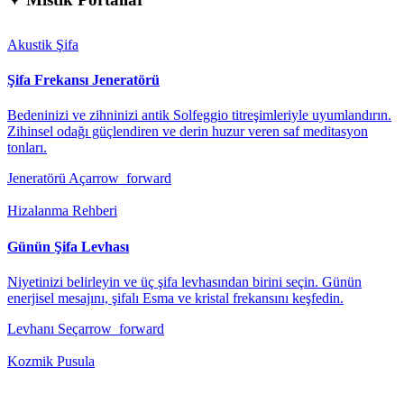
Akustik Şifa
Şifa Frekansı Jeneratörü
Bedeninizi ve zihninizi antik Solfeggio titreşimleriyle uyumlandırın.
Zihinsel odağı güçlendiren ve derin huzur veren saf meditasyon
tonları.
Jeneratörü Aç
arrow_forward
Hizalanma Rehberi
Günün Şifa Levhası
Niyetinizi belirleyin ve üç şifa levhasından birini seçin. Günün
enerjisel mesajını, şifalı Esma ve kristal frekansını keşfedin.
Levhanı Seç
arrow_forward
Kozmik Pusula