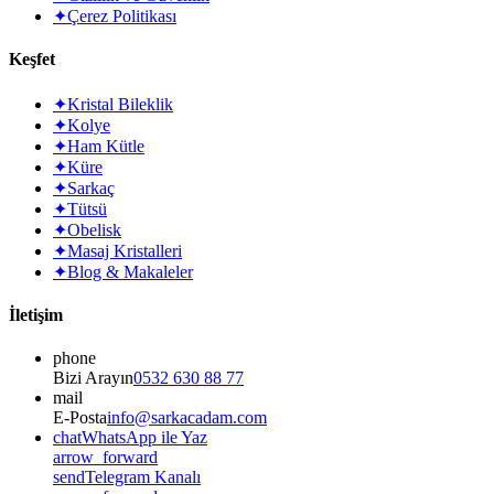
✦
Çerez Politikası
Keşfet
✦
Kristal Bileklik
✦
Kolye
✦
Ham Kütle
✦
Küre
✦
Sarkaç
✦
Tütsü
✦
Obelisk
✦
Masaj Kristalleri
✦
Blog & Makaleler
İletişim
phone
Bizi Arayın
0532 630 88 77
mail
E-Posta
info@sarkacadam.com
chat
WhatsApp ile Yaz
arrow_forward
send
Telegram Kanalı