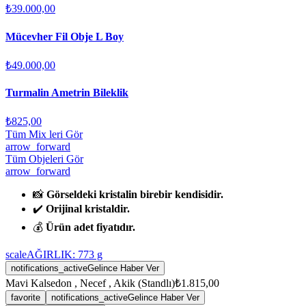
₺39.000,00
Mücevher Fil Obje L Boy
₺49.000,00
Turmalin Ametrin Bileklik
₺825,00
Tüm Mix leri Gör
arrow_forward
Tüm Objeleri Gör
arrow_forward
📸
Görseldeki kristalin birebir kendisidir.
✔️
Orijinal kristaldir.
💰
Ürün adet fiyatıdır.
scale
AĞIRLIK:
773
g
notifications_active
Gelince Haber Ver
Mavi Kalsedon , Necef , Akik (Standlı)
₺1.815,00
favorite
notifications_active
Gelince Haber Ver