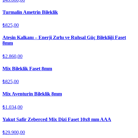
Turmalin Ametrin Bileklik
₺825,00
Ateşin Kalkanı – Enerji Zırhı ve Ruhsal Güç Bilekliği Faset
8mm
₺2.860,00
Mix Bileklik Faset 8mm
₺825,00
Mix Aventurin Bileklik 8mm
₺1.034,00
Yakut Safir Zeberced Mix Dizi Faset 10x8 mm AAA
₺29.900,00