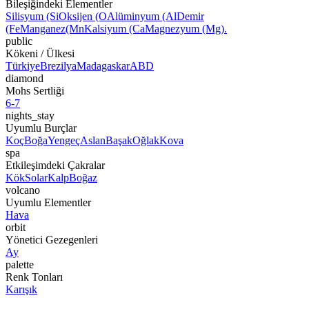
Bileşiğindeki Elementler
Silisyum (Si
Oksijen (O
Alüminyum (Al
Demir
(Fe
Manganez
(Mn
Kalsiyum (Ca
Magnezyum (Mg).
public
Kökeni / Ülkesi
Türkiye
Brezilya
Madagaskar
ABD
diamond
Mohs Sertliği
6-7
nights_stay
Uyumlu Burçlar
Koç
Boğa
Yengeç
Aslan
Başak
Oğlak
Kova
spa
Etkileşimdeki Çakralar
Kök
Solar
Kalp
Boğaz
volcano
Uyumlu Elementler
Hava
orbit
Yönetici Gezegenleri
Ay
palette
Renk Tonları
Karışık