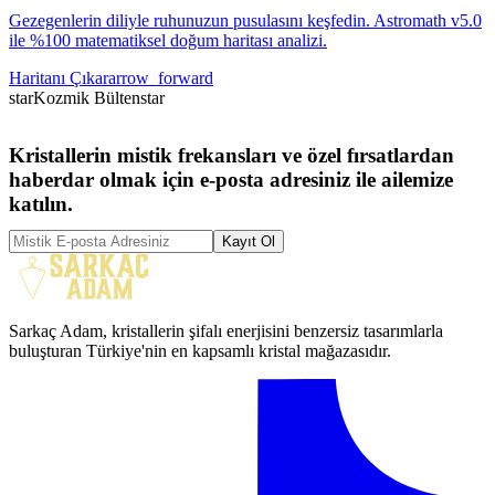
Gezegenlerin diliyle ruhunuzun pusulasını keşfedin. Astromath v5.0
ile %100 matematiksel doğum haritası analizi.
Haritanı Çıkar
arrow_forward
star
Kozmik Bülten
star
Kristallerin mistik frekansları ve özel fırsatlardan
haberdar olmak için e-posta adresiniz ile ailemize
katılın.
Kayıt Ol
Sarkaç Adam, kristallerin şifalı enerjisini benzersiz tasarımlarla
buluşturan Türkiye'nin en kapsamlı kristal mağazasıdır.