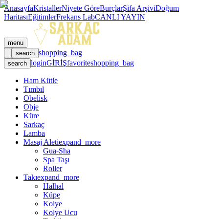
Anasayfa
Kristaller
Niyete Göre
Burçlar
Şifa Arşivi
Doğum
Haritası
Eğitimler
Frekans Lab
CANLI YAYIN
menu
shopping_bag
search
login
GİRİŞ
favorite
shopping_bag
search
Ham Kütle
Tımbıl
Obelisk
Obje
Küre
Sarkaç
Lamba
Masaj Aleti
expand_more
Gua-Sha
Spa Taşı
Roller
Takı
expand_more
Halhal
Küpe
Kolye
Kolye Ucu