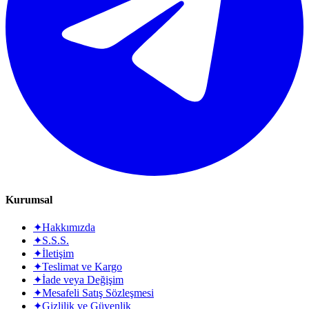
Kurumsal
✦
Hakkımızda
✦
S.S.S.
✦
İletişim
✦
Teslimat ve Kargo
✦
İade veya Değişim
✦
Mesafeli Satış Sözleşmesi
✦
Gizlilik ve Güvenlik