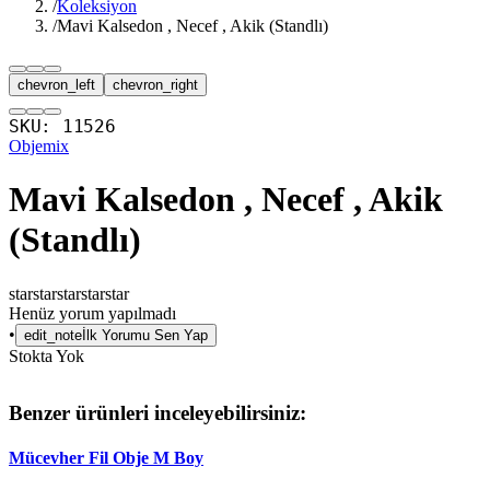
/
Koleksiyon
/
Mavi Kalsedon , Necef , Akik (Standlı)
chevron_left
chevron_right
SKU:
11526
Obje
mix
Mavi Kalsedon , Necef , Akik
(Standlı)
star
star
star
star
star
Henüz yorum yapılmadı
•
edit_note
İlk Yorumu Sen Yap
Stokta Yok
Benzer ürünleri inceleyebilirsiniz:
Mücevher Fil Obje M Boy