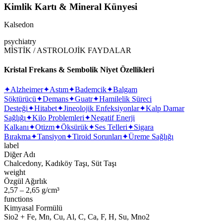
Kimlik Kartı & Mineral Künyesi
Kalsedon
psychiatry
MİSTİK / ASTROLOJİK FAYDALAR
Kristal Frekans & Sembolik Niyet Özellikleri
✦
Alzheimer
✦
Astım
✦
Bademcik
✦
Balgam
Söktürücü
✦
Demans
✦
Guatr
✦
Hamilelik Süreci
Desteği
✦
Hitabet
✦
Jineolojik Enfeksiyonlar
✦
Kalp Damar
Sağlığı
✦
Kilo Problemleri
✦
Negatif Enerji
Kalkanı
✦
Otizm
✦
Öksürük
✦
Ses Telleri
✦
Sigara
Bırakma
✦
Tansiyon
✦
Tiroid Sorunları
✦
Üreme Sağlığı
label
Diğer Adı
Chalcedony, Kadıköy Taşı, Süt Taşı
weight
Özgül Ağırlık
2,57 – 2,65 g/cm³
functions
Kimyasal Formülü
Sio2 + Fe, Mn, Cu, Al, C, Ca, F, H, Su, Mno2