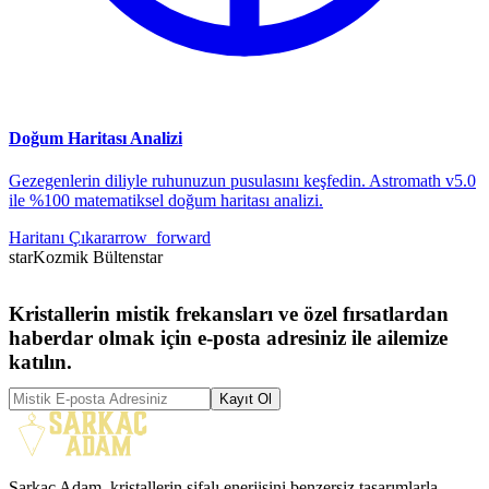
Doğum Haritası Analizi
Gezegenlerin diliyle ruhunuzun pusulasını keşfedin. Astromath v5.0
ile %100 matematiksel doğum haritası analizi.
Haritanı Çıkar
arrow_forward
star
Kozmik Bülten
star
Kristallerin mistik frekansları ve özel fırsatlardan
haberdar olmak için e-posta adresiniz ile ailemize
katılın.
Kayıt Ol
Sarkaç Adam, kristallerin şifalı enerjisini benzersiz tasarımlarla