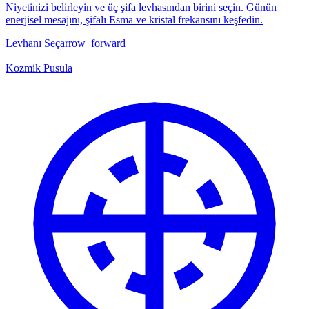
Niyetinizi belirleyin ve üç şifa levhasından birini seçin. Günün
enerjisel mesajını, şifalı Esma ve kristal frekansını keşfedin.
Levhanı Seç
arrow_forward
Kozmik Pusula