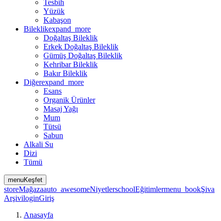
Tesbih
Yüzük
Kabaşon
Bileklik
expand_more
Doğaltaş Bileklik
Erkek Doğaltaş Bileklik
Gümüş Doğaltaş Bileklik
Kehribar Bileklik
Bakır Bileklik
Diğer
expand_more
Esans
Organik Ürünler
Masaj Yağı
Mum
Tütsü
Sabun
Alkali Su
Dizi
Tümü
menu
Keşfet
store
Mağaza
auto_awesome
Niyetler
school
Eğitimler
menu_book
Şiva
Arşivi
login
Giriş
Anasayfa