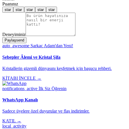
Puanınız
star
star
star
star
star
Deneyiminiz
Paylaş
send
auto_awesome
Sarkaç Adam'dan Yeni!
Sebepler Âlemi ve Kristal Şifa
Kristallerin gizemli dünyasını keşfetmek için başucu rehberi.
KİTABI İNCELE →
notifications_active
İlk Siz Öğrenin
WhatsApp Kanalı
Sadece üyelere özel duyurular ve flaş indirimler.
KATIL →
local_activity