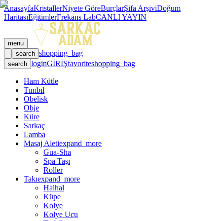
Anasayfa
Kristaller
Niyete Göre
Burçlar
Şifa Arşivi
Doğum
Haritası
Eğitimler
Frekans Lab
CANLI YAYIN
menu
shopping_bag
search
login
GİRİŞ
favorite
shopping_bag
search
Ham Kütle
Tımbıl
Obelisk
Obje
Küre
Sarkaç
Lamba
Masaj Aleti
expand_more
Gua-Sha
Spa Taşı
Roller
Takı
expand_more
Halhal
Küpe
Kolye
Kolye Ucu