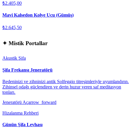
₺2.405,00
Mavi Kalsedon Kolye Ucu (Gümüş)
₺2.645,50
✦
Mistik Portallar
Akustik Şifa
Şifa Frekansı Jeneratörü
Bedeninizi ve zihninizi antik Solfeggio titreşimleriyle uyumlandırın.
Zihinsel odağı güçlendiren ve derin huzur veren saf meditasyon
tonları.
Jeneratörü Aç
arrow_forward
Hizalanma Rehberi
Günün Şifa Levhası