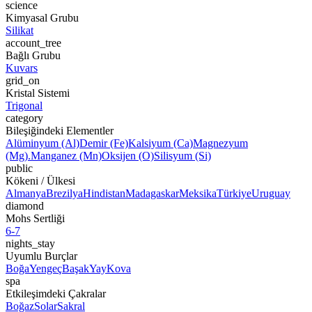
science
Kimyasal Grubu
Silikat
account_tree
Bağlı Grubu
Kuvars
grid_on
Kristal Sistemi
Trigonal
category
Bileşiğindeki Elementler
Alüminyum (Al)
Demir (Fe)
Kalsiyum (Ca)
Magnezyum
(Mg).
Manganez (Mn)
Oksijen (O)
Silisyum (Si)
public
Kökeni / Ülkesi
Almanya
Brezilya
Hindistan
Madagaskar
Meksika
Türkiye
Uruguay
diamond
Mohs Sertliği
6-7
nights_stay
Uyumlu Burçlar
Boğa
Yengeç
Başak
Yay
Kova
spa
Etkileşimdeki Çakralar
Boğaz
Solar
Sakral