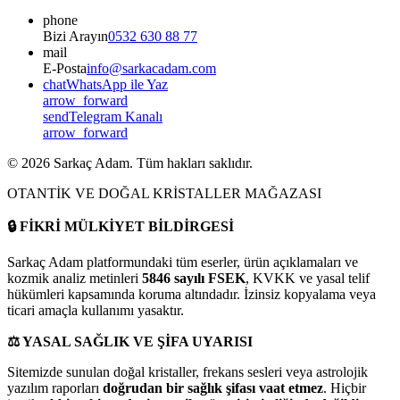
phone
Bizi Arayın
0532 630 88 77
mail
E-Posta
info@sarkacadam.com
chat
WhatsApp ile Yaz
arrow_forward
send
Telegram Kanalı
arrow_forward
©
2026
Sarkaç Adam. Tüm hakları saklıdır.
OTANTİK VE DOĞAL KRİSTALLER MAĞAZASI
🔒
FİKRİ MÜLKİYET BİLDİRGESİ
Sarkaç Adam platformundaki tüm eserler, ürün açıklamaları ve
kozmik analiz metinleri
5846 sayılı FSEK
, KVKK ve yasal telif
hükümleri kapsamında koruma altındadır. İzinsiz kopyalama veya
ticari amaçla kullanımı yasaktır.
⚖️
YASAL SAĞLIK VE ŞİFA UYARISI
Sitemizde sunulan doğal kristaller, frekans sesleri veya astrolojik
yazılım raporları
doğrudan bir sağlık şifası vaat etmez
. Hiçbir