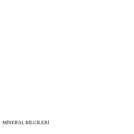
Su ile Arındırma:
Topraklama:
Tütsüleme:
Yeniden Şarj:
Sitrin
MİNERAL BİLGİLERİ