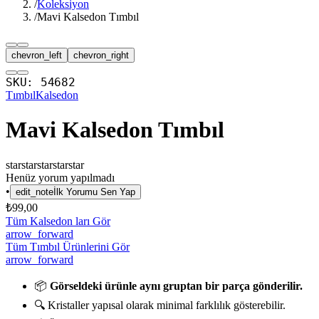
/
Koleksiyon
/
Mavi Kalsedon Tımbıl
chevron_left
chevron_right
SKU:
54682
Tımbıl
Kalsedon
Mavi Kalsedon Tımbıl
star
star
star
star
star
Henüz yorum yapılmadı
•
edit_note
İlk Yorumu Sen Yap
₺99,00
Tüm Kalsedon ları Gör
arrow_forward
Tüm Tımbıl Ürünlerini Gör
arrow_forward
📦
Görseldeki ürünle aynı gruptan bir parça gönderilir.
🔍 Kristaller yapısal olarak minimal farklılık gösterebilir.