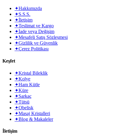
✦
Hakkımızda
✦
S.S.S.
✦
İletişim
✦
Teslimat ve Kargo
✦
İade veya Değişim
✦
Mesafeli Satış Sözleşmesi
✦
Gizlilik ve Güvenlik
✦
Çerez Politikası
Keşfet
✦
Kristal Bileklik
✦
Kolye
✦
Ham Kütle
✦
Küre
✦
Sarkaç
✦
Tütsü
✦
Obelisk
✦
Masaj Kristalleri
✦
Blog & Makaleler
İletişim