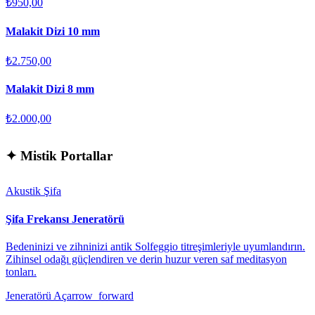
₺950,00
Malakit Dizi 10 mm
₺2.750,00
Malakit Dizi 8 mm
₺2.000,00
✦
Mistik Portallar
Akustik Şifa
Şifa Frekansı Jeneratörü
Bedeninizi ve zihninizi antik Solfeggio titreşimleriyle uyumlandırın.
Zihinsel odağı güçlendiren ve derin huzur veren saf meditasyon
tonları.
Jeneratörü Aç
arrow_forward