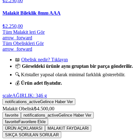
₺2.250,00
Malakit Bileklik 8mm AAA
₺2.250,00
Tüm Malakit leri Gör
arrow_forward
Tüm Obeliskleri Gör
arrow_forward
📖
Obelisk nedir? Tıklayın
📦
Görseldeki ürünle aynı gruptan bir parça gönderilir.
🔍 Kristaller yapısal olarak minimal farklılık gösterebilir.
💰
Ürün adet fiyatıdır.
scale
AĞIRLIK:
346
g
notifications_active
Gelince Haber Ver
Malakit Obelisk
₺4.500,00
favorite
notifications_active
Gelince Haber Ver
favorite
Favorilere Ekle
ÜRÜN AÇIKLAMASI
MALAKIT FAYDALARI
SIKÇA SORULAN SORULAR