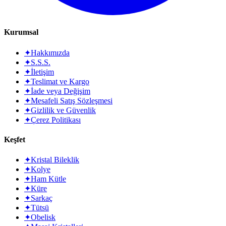
Kurumsal
✦
Hakkımızda
✦
S.S.S.
✦
İletişim
✦
Teslimat ve Kargo
✦
İade veya Değişim
✦
Mesafeli Satış Sözleşmesi
✦
Gizlilik ve Güvenlik
✦
Çerez Politikası
Keşfet
✦
Kristal Bileklik
✦
Kolye
✦
Ham Kütle
✦
Küre
✦
Sarkaç
✦
Tütsü
✦
Obelisk