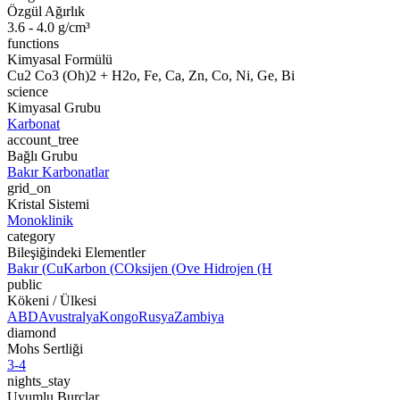
Özgül Ağırlık
3.6 - 4.0 g/cm³
functions
Kimyasal Formülü
Cu2 Co3 (Oh)2 + H2o, Fe, Ca, Zn, Co, Ni, Ge, Bi
science
Kimyasal Grubu
Karbonat
account_tree
Bağlı Grubu
Bakır Karbonatlar
grid_on
Kristal Sistemi
Monoklinik
category
Bileşiğindeki Elementler
Bakır (Cu
Karbon (C
Oksijen (O
ve Hidrojen (H
public
Kökeni / Ülkesi
ABD
Avustralya
Kongo
Rusya
Zambiya
diamond
Mohs Sertliği
3-4
nights_stay
Uyumlu Burçlar