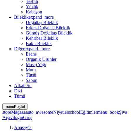
Tesbih
Yüzük
Kabaşon
Bileklik
expand_more
Doğaltaş Bileklik
Erkek Doğaltaş Bileklik
Gümüş Doğaltaş Bileklik
Kehribar Bileklik
Bakır Bileklik
Diğer
expand_more
Esans
Organik Ürünler
Masaj Yağı
Mum
Tütsü
Sabun
Alkali Su
Dizi
Tümü
menu
Keşfet
store
Mağaza
auto_awesome
Niyetler
school
Eğitimler
menu_book
Şiva
Arşivi
login
Giriş
Anasayfa