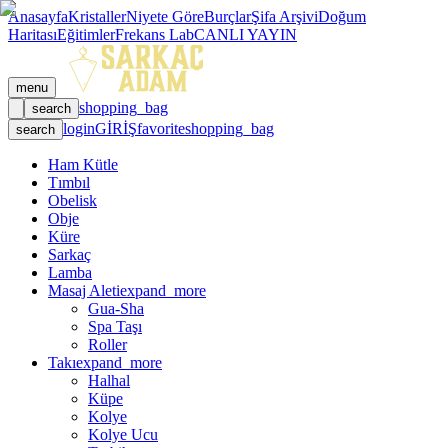
Anasayfa
Kristaller
Niyete Göre
Burçlar
Şifa Arşivi
Doğum
Haritası
Eğitimler
Frekans Lab
CANLI YAYIN
menu
shopping_bag
search
login
GİRİŞ
favorite
shopping_bag
search
Ham Kütle
Tımbıl
Obelisk
Obje
Küre
Sarkaç
Lamba
Masaj Aleti
expand_more
Gua-Sha
Spa Taşı
Roller
Takı
expand_more
Halhal
Küpe
Kolye
Kolye Ucu