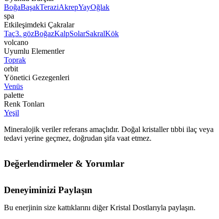
Boğa
Başak
Terazi
Akrep
Yay
Oğlak
spa
Etkileşimdeki Çakralar
Taç
3. göz
Boğaz
Kalp
Solar
Sakral
Kök
volcano
Uyumlu Elementler
Toprak
orbit
Yönetici Gezegenleri
Venüs
palette
Renk Tonları
Yeşil
Mineralojik veriler referans amaçlıdır. Doğal kristaller tıbbi ilaç veya
tedavi yerine geçmez, doğrudan şifa vaat etmez.
Değerlendirmeler & Yorumlar
Deneyiminizi Paylaşın
Bu enerjinin size kattıklarını diğer Kristal Dostlarıyla paylaşın.