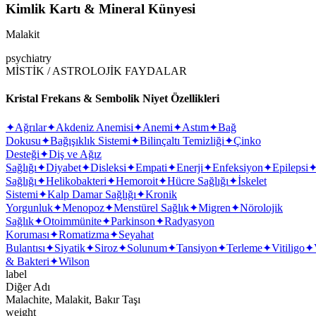
Kimlik Kartı & Mineral Künyesi
Malakit
psychiatry
MİSTİK / ASTROLOJİK FAYDALAR
Kristal Frekans & Sembolik Niyet Özellikleri
✦
Ağrılar
✦
Akdeniz Anemisi
✦
Anemi
✦
Astım
✦
Bağ
Dokusu
✦
Bağışıklık Sistemi
✦
Bilinçaltı Temizliği
✦
Çinko
Desteği
✦
Diş ve Ağız
Sağlığı
✦
Diyabet
✦
Disleksi
✦
Empati
✦
Enerji
✦
Enfeksiyon
✦
Epilepsi
Sağlığı
✦
Helikobakteri
✦
Hemoroit
✦
Hücre Sağlığı
✦
İskelet
Sistemi
✦
Kalp Damar Sağlığı
✦
Kronik
Yorgunluk
✦
Menopoz
✦
Menstürel Sağlık
✦
Migren
✦
Nörolojik
Sağlık
✦
Otoimmünite
✦
Parkinson
✦
Radyasyon
Koruması
✦
Romatizma
✦
Seyahat
Bulantısı
✦
Siyatik
✦
Siroz
✦
Solunum
✦
Tansiyon
✦
Terleme
✦
Vitiligo
✦
& Bakteri
✦
Wilson
label
Diğer Adı
Malachite, Malakit, Bakır Taşı
weight