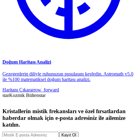
Doğum Haritası Analizi
Gezegenlerin diliyle ruhunuzun pusulasını keşfedin. Astromath v5.0
ile %100 matematiksel doğum haritası analizi.
Haritanı Çıkar
arrow_forward
star
Kozmik Bülten
star
Kristallerin mistik frekansları ve özel fırsatlardan
haberdar olmak için e-posta adresiniz ile ailemize
katılın.
Kayıt Ol