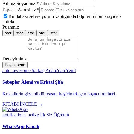
Adınız Soyadınız *
E-posta Adresiniz *
Bir dahaki sefere yorum yaptığımda bilgilerimi bu tarayıcıda
hatırla.
Puanınız
star
star
star
star
star
Deneyiminiz
Paylaş
send
auto_awesome
Sarkaç Adam'dan Yeni!
Sebepler Âlemi ve Kristal Şifa
Kristallerin gizemli dünyasını keşfetmek için başucu rehberi.
KİTABI İNCELE →
notifications_active
İlk Siz Öğrenin
WhatsApp Kanalı