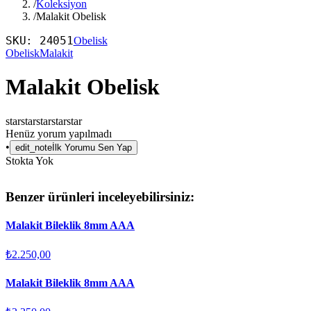
/
Koleksiyon
/
Malakit Obelisk
SKU:
24051
Obelisk
Obelisk
Malakit
Malakit Obelisk
star
star
star
star
star
Henüz yorum yapılmadı
•
edit_note
İlk Yorumu Sen Yap
Stokta Yok
Benzer ürünleri inceleyebilirsiniz:
Malakit Bileklik 8mm AAA
₺2.250,00
Malakit Bileklik 8mm AAA