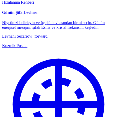
Hizalanma Rehberi
Günün Şifa Levhası
Niyetinizi belirleyin ve üç şifa levhasından birini seçin. Günün
enerjisel mesajını, şifalı Esma ve kristal frekansını keşfedin.
Levhanı Seç
arrow_forward
Kozmik Pusula