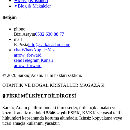
✦
Masaj Kristalleri
✦
Blog & Makaleler
İletişim
phone
Bizi Arayın
0532 630 88 77
mail
E-Posta
info@sarkacadam.com
chat
WhatsApp ile Yaz
arrow_forward
send
Telegram Kanalı
arrow_forward
©
2026
Sarkaç Adam. Tüm hakları saklıdır.
OTANTİK VE DOĞAL KRİSTALLER MAĞAZASI
🔒
FİKRİ MÜLKİYET BİLDİRGESİ
Sarkaç Adam platformundaki tüm eserler, ürün açıklamaları ve
kozmik analiz metinleri
5846 sayılı FSEK
, KVKK ve yasal telif
hükümleri kapsamında koruma altındadır. İzinsiz kopyalama veya
ticari amaçla kullanımı yasaktır.