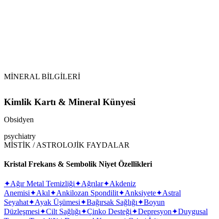
Şarj Etme:
MİNERAL BİLGİLERİ
Kimlik Kartı & Mineral Künyesi
Obsidyen
psychiatry
MİSTİK / ASTROLOJİK FAYDALAR
Kristal Frekans & Sembolik Niyet Özellikleri
✦
Ağır Metal Temizliği
✦
Ağrılar
✦
Akdeniz
Anemisi
✦
Akıl
✦
Ankilozan Spondilit
✦
Anksiyete
✦
Astral
Seyahat
✦
Ayak Üşümesi
✦
Bağırsak Sağlığı
✦
Boyun
Düzleşmesi
✦
Cilt Sağlığı
✦
Çinko Desteği
✦
Depresyon
✦
Duygusal