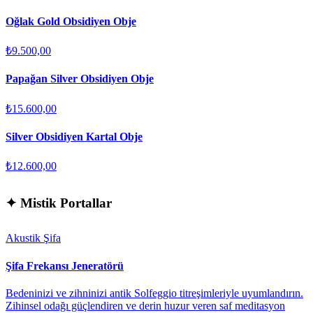
Oğlak Gold Obsidiyen Obje
₺9.500,00
Papağan Silver Obsidiyen Obje
₺15.600,00
Silver Obsidiyen Kartal Obje
₺12.600,00
✦
Mistik Portallar
Akustik Şifa
Şifa Frekansı Jeneratörü
Bedeninizi ve zihninizi antik Solfeggio titreşimleriyle uyumlandırın.
Zihinsel odağı güçlendiren ve derin huzur veren saf meditasyon