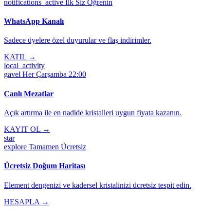
notifications_active
İlk Siz Öğrenin
WhatsApp Kanalı
Sadece üyelere özel duyurular ve flaş indirimler.
KATIL →
local_activity
gavel
Her Çarşamba 22:00
Canlı Mezatlar
Açık artırma ile en nadide kristalleri uygun fiyata kazanın.
KAYIT OL →
star
explore
Tamamen Ücretsiz
Ücretsiz Doğum Haritası
Element dengenizi ve kadersel kristalinizi ücretsiz tespit edin.
HESAPLA →