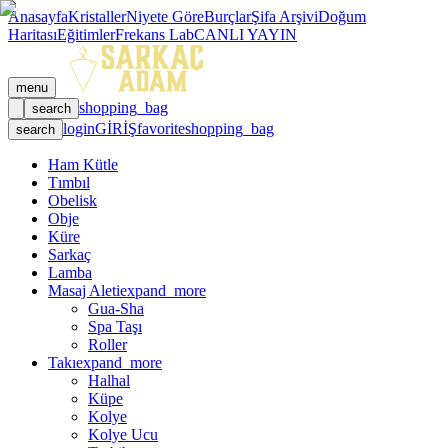
Anasayfa
Kristaller
Niyete Göre
Burçlar
Şifa Arşivi
Doğum
Haritası
Eğitimler
Frekans Lab
CANLI YAYIN
menu
shopping_bag
search
login
GİRİŞ
favorite
shopping_bag
search
Ham Kütle
Tımbıl
Obelisk
Obje
Küre
Sarkaç
Lamba
Masaj Aleti
expand_more
Gua-Sha
Spa Taşı
Roller
Takı
expand_more
Halhal
Küpe
Kolye
Kolye Ucu