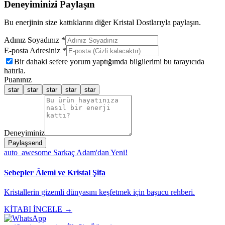
Deneyiminizi Paylaşın
Bu enerjinin size kattıklarını diğer Kristal Dostlarıyla paylaşın.
Adınız Soyadınız *
E-posta Adresiniz *
Bir dahaki sefere yorum yaptığımda bilgilerimi bu tarayıcıda
hatırla.
Puanınız
star
star
star
star
star
Deneyiminiz
Paylaş
send
auto_awesome
Sarkaç Adam'dan Yeni!
Sebepler Âlemi ve Kristal Şifa
Kristallerin gizemli dünyasını keşfetmek için başucu rehberi.
KİTABI İNCELE →