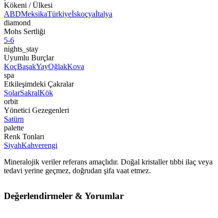
Kökeni / Ülkesi
ABD
Meksika
Türkiye
İskoçya
İtalya
diamond
Mohs Sertliği
5-6
nights_stay
Uyumlu Burçlar
Koç
Başak
Yay
Oğlak
Kova
spa
Etkileşimdeki Çakralar
Solar
Sakral
Kök
orbit
Yönetici Gezegenleri
Satürn
palette
Renk Tonları
Siyah
Kahverengi
Mineralojik veriler referans amaçlıdır. Doğal kristaller tıbbi ilaç veya
tedavi yerine geçmez, doğrudan şifa vaat etmez.
Değerlendirmeler & Yorumlar