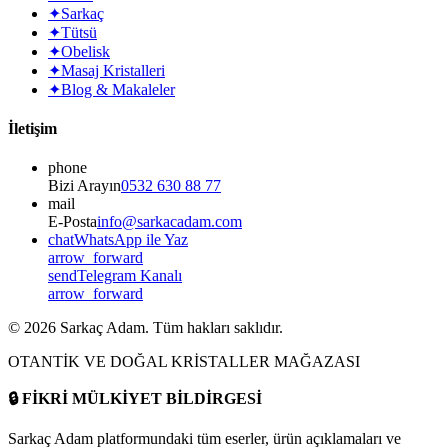
✦
Sarkaç
✦
Tütsü
✦
Obelisk
✦
Masaj Kristalleri
✦
Blog & Makaleler
İletişim
phone
Bizi Arayın
0532 630 88 77
mail
E-Posta
info@sarkacadam.com
chat
WhatsApp ile Yaz
arrow_forward
send
Telegram Kanalı
arrow_forward
©
2026
Sarkaç Adam. Tüm hakları saklıdır.
OTANTİK VE DOĞAL KRİSTALLER MAĞAZASI
🔒
FİKRİ MÜLKİYET BİLDİRGESİ
Sarkaç Adam platformundaki tüm eserler, ürün açıklamaları ve