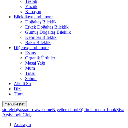
Tesbih
Yüzük
Kabaşon
Bileklik
expand_more
Doğaltaş Bileklik
Erkek Doğaltaş Bileklik
Gümüş Doğaltaş Bileklik
Kehribar Bileklik
Bakır Bileklik
Diğer
expand_more
Esans
Organik Ürünler
Masaj Yağı
Mum
Tütsü
Sabun
Alkali Su
Dizi
Tümü
menu
Keşfet
store
Mağaza
auto_awesome
Niyetler
school
Eğitimler
menu_book
Şiva
Arşivi
login
Giriş
Anasayfa