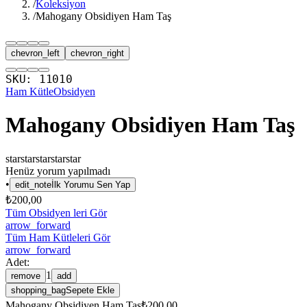
/
Koleksiyon
/
Mahogany Obsidiyen Ham Taş
chevron_left
chevron_right
SKU:
11010
Ham Kütle
Obsidyen
Mahogany Obsidiyen Ham Taş
star
star
star
star
star
Henüz yorum yapılmadı
•
edit_note
İlk Yorumu Sen Yap
₺200,00
Tüm Obsidyen leri Gör
arrow_forward
Tüm Ham Kütleleri Gör
arrow_forward
Adet:
1
remove
add
shopping_bag
Sepete Ekle
Mahogany Obsidiyen Ham Taş
₺200,00