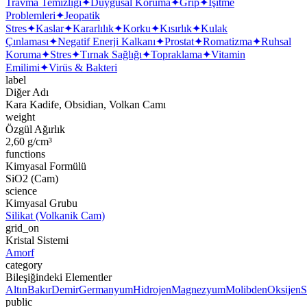
Travma Temizliği
✦
Duygusal Koruma
✦
Grip
✦
İşitme
Problemleri
✦
Jeopatik
Stres
✦
Kaslar
✦
Kararlılık
✦
Korku
✦
Kısırlık
✦
Kulak
Çınlaması
✦
Negatif Enerji Kalkanı
✦
Prostat
✦
Romatizma
✦
Ruhsal
Koruma
✦
Stres
✦
Tırnak Sağlığı
✦
Topraklama
✦
Vitamin
Emilimi
✦
Virüs & Bakteri
label
Diğer Adı
Kara Kadife, Obsidian, Volkan Camı
weight
Özgül Ağırlık
2,60 g/cm³
functions
Kimyasal Formülü
SiO2 (Cam)
science
Kimyasal Grubu
Silikat (Volkanik Cam)
grid_on
Kristal Sistemi
Amorf
category
Bileşiğindeki Elementler
Altın
Bakır
Demir
Germanyum
Hidrojen
Magnezyum
Molibden
Oksijen
S
public