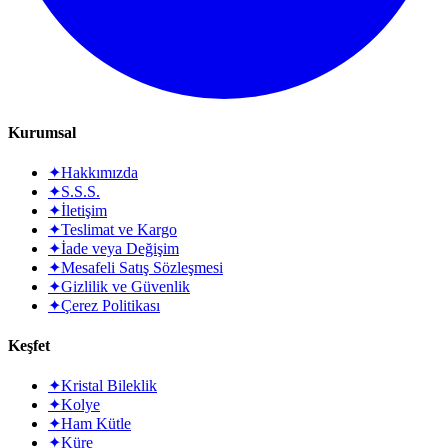
Kurumsal
✦
Hakkımızda
✦
S.S.S.
✦
İletişim
✦
Teslimat ve Kargo
✦
İade veya Değişim
✦
Mesafeli Satış Sözleşmesi
✦
Gizlilik ve Güvenlik
✦
Çerez Politikası
Keşfet
✦
Kristal Bileklik
✦
Kolye
✦
Ham Kütle
✦
Küre