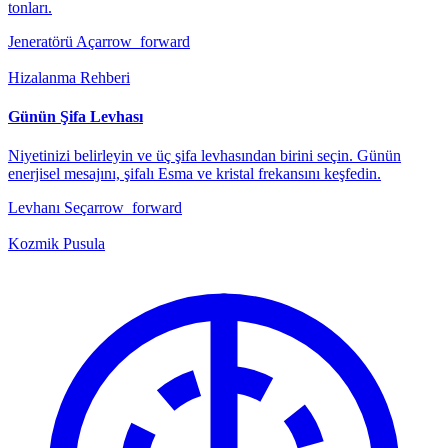
tonları.
Jeneratörü Aç
arrow_forward
Hizalanma Rehberi
Günün Şifa Levhası
Niyetinizi belirleyin ve üç şifa levhasından birini seçin. Günün
enerjisel mesajını, şifalı Esma ve kristal frekansını keşfedin.
Levhanı Seç
arrow_forward
Kozmik Pusula