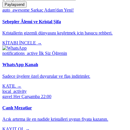
Paylaş
send
auto_awesome
Sarkaç Adam'dan Yeni!
Sebepler Âlemi ve Kristal Şifa
Kristallerin gizemli dünyasını keşfetmek için başucu rehberi.
KİTABI İNCELE →
notifications_active
İlk Siz Öğrenin
WhatsApp Kanalı
Sadece üyelere özel duyurular ve flaş indirimler.
KATIL →
local_activity
gavel
Her Çarşamba 22:00
Canlı Mezatlar
Açık artırma ile en nadide kristalleri uygun fiyata kazanın.
KAYIT OL →