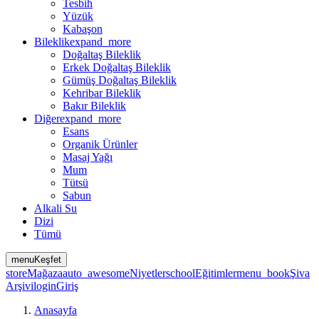
Tesbih
Yüzük
Kabaşon
Bileklik
expand_more
Doğaltaş Bileklik
Erkek Doğaltaş Bileklik
Gümüş Doğaltaş Bileklik
Kehribar Bileklik
Bakır Bileklik
Diğer
expand_more
Esans
Organik Ürünler
Masaj Yağı
Mum
Tütsü
Sabun
Alkali Su
Dizi
Tümü
menu
Keşfet
store
Mağaza
auto_awesome
Niyetler
school
Eğitimler
menu_book
Şiva
Arşivi
login
Giriş
Anasayfa