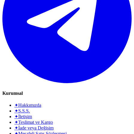
Kurumsal
✦
Hakkımızda
✦
S.S.S.
✦
İletişim
✦
Teslimat ve Kargo
✦
İade veya Değişim
✦
Mesafeli Satış Sözleşmesi