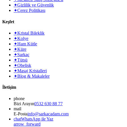
✦
Gizlilik ve Güvenlik
✦
Çerez Politikası
Keşfet
✦
Kristal Bileklik
✦
Kolye
✦
Ham Kütle
✦
Küre
✦
Sarkaç
✦
Tütsü
✦
Obelisk
✦
Masaj Kristalleri
✦
Blog & Makaleler
İletişim
phone
Bizi Arayın
0532 630 88 77
mail
E-Posta
info@sarkacadam.com
chat
WhatsApp ile Yaz
arrow_forward