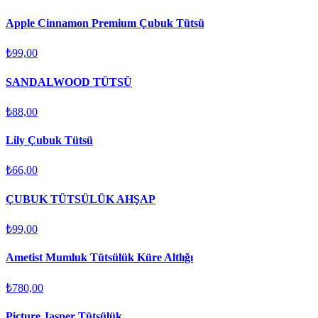
Apple Cinnamon Premium Çubuk Tütsü
₺99,00
SANDALWOOD TÜTSÜ
₺88,00
Lily Çubuk Tütsü
₺66,00
ÇUBUK TÜTSÜLÜK AHŞAP
₺99,00
Ametist Mumluk Tütsülük Küre Altlığı
₺780,00
Picture Jasper Tütsülük