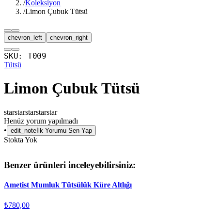
/
Koleksiyon
/
Limon Çubuk Tütsü
chevron_left
chevron_right
SKU:
T009
Tütsü
Limon Çubuk Tütsü
star
star
star
star
star
Henüz yorum yapılmadı
•
edit_note
İlk Yorumu Sen Yap
Stokta Yok
Benzer ürünleri inceleyebilirsiniz:
Ametist Mumluk Tütsülük Küre Altlığı
₺780,00