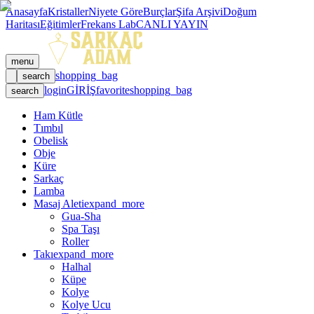
Anasayfa
Kristaller
Niyete Göre
Burçlar
Şifa Arşivi
Doğum
Haritası
Eğitimler
Frekans Lab
CANLI YAYIN
menu
shopping_bag
search
login
GİRİŞ
favorite
shopping_bag
search
Ham Kütle
Tımbıl
Obelisk
Obje
Küre
Sarkaç
Lamba
Masaj Aleti
expand_more
Gua-Sha
Spa Taşı
Roller
Takı
expand_more
Halhal
Küpe
Kolye
Kolye Ucu