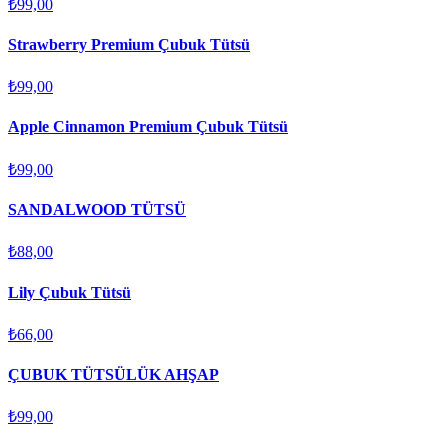
₺99,00
Strawberry Premium Çubuk Tütsü
₺99,00
Apple Cinnamon Premium Çubuk Tütsü
₺99,00
SANDALWOOD TÜTSÜ
₺88,00
Lily Çubuk Tütsü
₺66,00
ÇUBUK TÜTSÜLÜK AHŞAP
₺99,00