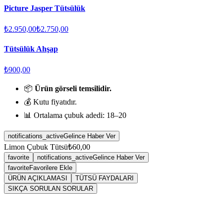
Picture Jasper Tütsülük
₺2.950,00
₺2.750,00
Tütsülük Ahşap
₺900,00
📦
Ürün görseli temsilidir.
💰 Kutu fiyatıdır.
📊 Ortalama çubuk adedi: 18–20
notifications_active
Gelince Haber Ver
Limon Çubuk Tütsü
₺60,00
favorite
notifications_active
Gelince Haber Ver
favorite
Favorilere Ekle
ÜRÜN AÇIKLAMASI
TÜTSÜ FAYDALARI
SIKÇA SORULAN SORULAR
Sarkaç
tütsü