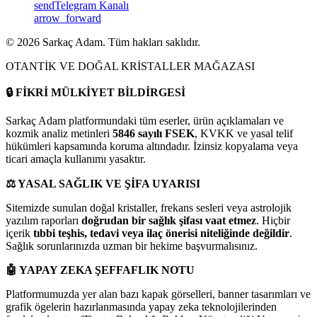
send
Telegram Kanalı
arrow_forward
©
2026
Sarkaç Adam. Tüm hakları saklıdır.
OTANTİK VE DOĞAL KRİSTALLER MAĞAZASI
🔒
FİKRİ MÜLKİYET BİLDİRGESİ
Sarkaç Adam platformundaki tüm eserler, ürün açıklamaları ve
kozmik analiz metinleri
5846 sayılı FSEK
, KVKK ve yasal telif
hükümleri kapsamında koruma altındadır. İzinsiz kopyalama veya
ticari amaçla kullanımı yasaktır.
⚖️
YASAL SAĞLIK VE ŞİFA UYARISI
Sitemizde sunulan doğal kristaller, frekans sesleri veya astrolojik
yazılım raporları
doğrudan bir sağlık şifası vaat etmez
. Hiçbir
içerik
tıbbi teşhis, tedavi veya ilaç önerisi niteliğinde değildir
.
Sağlık sorunlarınızda uzman bir hekime başvurmalısınız.
🤖
YAPAY ZEKA ŞEFFAFLIK NOTU
Platformumuzda yer alan bazı kapak görselleri, banner tasarımları ve
grafik ögelerin hazırlanmasında yapay zeka teknolojilerinden