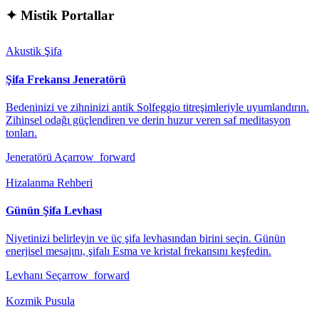
✦
Mistik Portallar
Akustik Şifa
Şifa Frekansı Jeneratörü
Bedeninizi ve zihninizi antik Solfeggio titreşimleriyle uyumlandırın.
Zihinsel odağı güçlendiren ve derin huzur veren saf meditasyon
tonları.
Jeneratörü Aç
arrow_forward
Hizalanma Rehberi
Günün Şifa Levhası
Niyetinizi belirleyin ve üç şifa levhasından birini seçin. Günün
enerjisel mesajını, şifalı Esma ve kristal frekansını keşfedin.
Levhanı Seç
arrow_forward
Kozmik Pusula