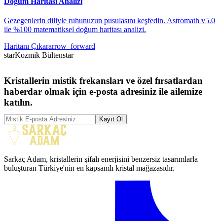
Doğum Haritası Analizi
Gezegenlerin diliyle ruhunuzun pusulasını keşfedin. Astromath v5.0
ile %100 matematiksel doğum haritası analizi.
Haritanı Çıkar
arrow_forward
star
Kozmik Bülten
star
Kristallerin mistik frekansları ve özel fırsatlardan
haberdar olmak için e-posta adresiniz ile ailemize
katılın.
Kayıt Ol
Sarkaç Adam, kristallerin şifalı enerjisini benzersiz tasarımlarla
buluşturan Türkiye'nin en kapsamlı kristal mağazasıdır.