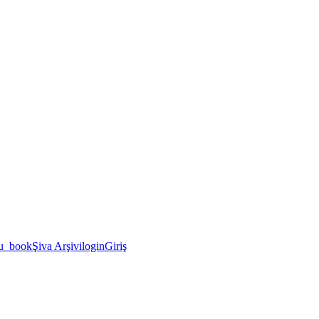
u_book
Şiva Arşivi
login
Giriş