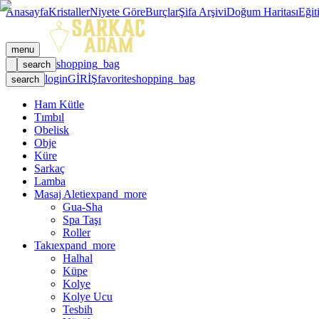
Anasayfa
Kristaller
Niyete Göre
Burçlar
Şifa Arşivi
Doğum Haritası
Eğit
menu
shopping_bag
search
login
GİRİŞ
favorite
shopping_bag
search
Ham Kütle
Tımbıl
Obelisk
Obje
Küre
Sarkaç
Lamba
Masaj Aleti
expand_more
Gua-Sha
Spa Taşı
Roller
Takı
expand_more
Halhal
Küpe
Kolye
Kolye Ucu
Tesbih