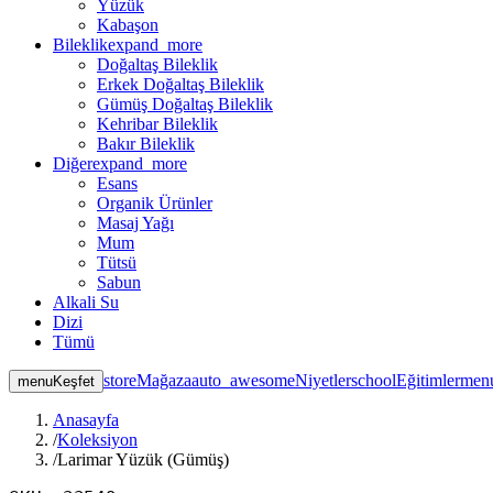
Yüzük
Kabaşon
Bileklik
expand_more
Doğaltaş Bileklik
Erkek Doğaltaş Bileklik
Gümüş Doğaltaş Bileklik
Kehribar Bileklik
Bakır Bileklik
Diğer
expand_more
Esans
Organik Ürünler
Masaj Yağı
Mum
Tütsü
Sabun
Alkali Su
Dizi
Tümü
store
Mağaza
auto_awesome
Niyetler
school
Eğitimler
men
menu
Keşfet
Anasayfa
/
Koleksiyon
/
Larimar Yüzük (Gümüş)