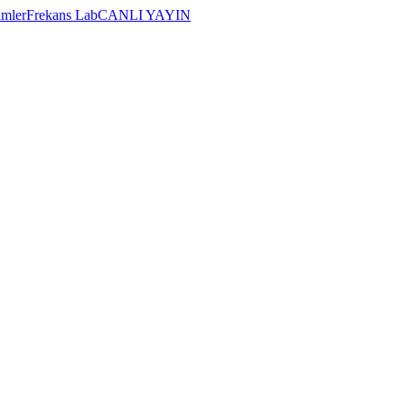
imler
Frekans Lab
CANLI YAYIN