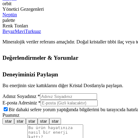
orbit
Yönetici Gezegenleri
Neptün
palette
Renk Tonları
Beyaz
Mavi
Turkuaz
Mineralojik veriler referans amaçlıdır. Doğal kristaller tıbbi ilaç vey
Değerlendirmeler & Yorumlar
Deneyiminizi Paylaşın
Bu enerjinin size kattıklarını diğer Kristal Dostlarıyla paylaşın.
Adınız Soyadınız *
E-posta Adresiniz *
Bir dahaki sefere yorum yaptığımda bilgilerimi bu tarayıcıda hatırla
Puanınız
star
star
star
star
star