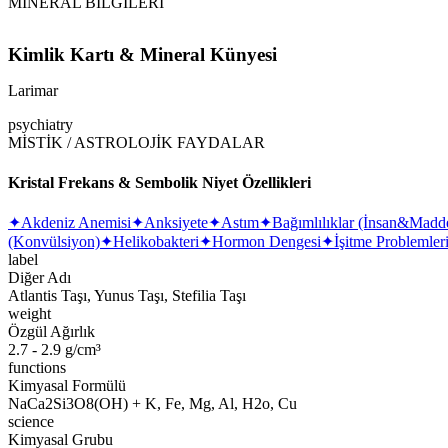
MİNERAL BİLGİLERİ
Kimlik Kartı & Mineral Künyesi
Larimar
psychiatry
MİSTİK / ASTROLOJİK FAYDALAR
Kristal Frekans & Sembolik Niyet Özellikleri
✦
Akdeniz Anemisi
✦
Anksiyete
✦
Astım
✦
Bağımlılıklar (İnsan&Madd
(Konvülsiyon)
✦
Helikobakteri
✦
Hormon Dengesi
✦
İşitme Problemler
label
Diğer Adı
Atlantis Taşı, Yunus Taşı, Stefilia Taşı
weight
Özgül Ağırlık
2.7 - 2.9 g/cm³
functions
Kimyasal Formülü
NaCa2Si3O8(OH) + K, Fe, Mg, Al, H2o, Cu
science
Kimyasal Grubu