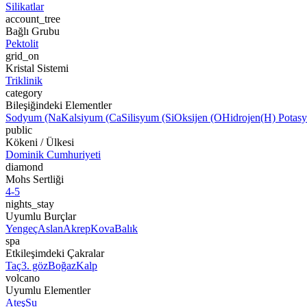
Silikatlar
account_tree
Bağlı Grubu
Pektolit
grid_on
Kristal Sistemi
Triklinik
category
Bileşiğindeki Elementler
Sodyum (Na
Kalsiyum (Ca
Silisyum (Si
Oksijen (O
Hidrojen
(H) Potas
public
Kökeni / Ülkesi
Dominik Cumhuriyeti
diamond
Mohs Sertliği
4-5
nights_stay
Uyumlu Burçlar
Yengeç
Aslan
Akrep
Kova
Balık
spa
Etkileşimdeki Çakralar
Taç
3. göz
Boğaz
Kalp
volcano
Uyumlu Elementler
Ateş
Su