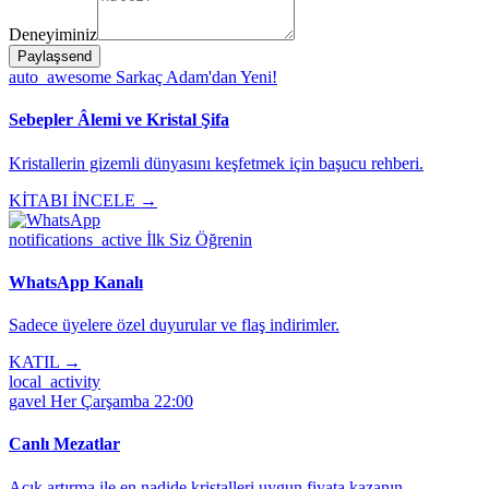
Deneyiminiz
Paylaş
send
auto_awesome
Sarkaç Adam'dan Yeni!
Sebepler Âlemi ve Kristal Şifa
Kristallerin gizemli dünyasını keşfetmek için başucu rehberi.
KİTABI İNCELE →
notifications_active
İlk Siz Öğrenin
WhatsApp Kanalı
Sadece üyelere özel duyurular ve flaş indirimler.
KATIL →
local_activity
gavel
Her Çarşamba 22:00
Canlı Mezatlar
Açık artırma ile en nadide kristalleri uygun fiyata kazanın.