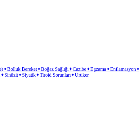
e)
✦
Bolluk Bereket
✦
Boğaz Sağlığı
✦
Cazibe
✦
Egzama
✦
Enflamasyon
i
✦
Sinüzit
✦
Siyatik
✦
Tiroid Sorunları
✦
Ürtiker