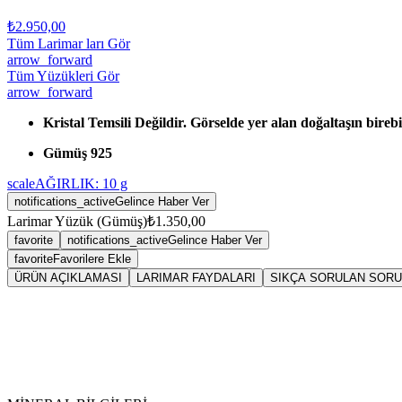
₺2.950,00
Tüm Larimar ları Gör
arrow_forward
Tüm Yüzükleri Gör
arrow_forward
Kristal Temsili Değildir. Görselde yer alan doğaltaşın birebi
Gümüş 925
scale
AĞIRLIK:
10
g
notifications_active
Gelince Haber Ver
Larimar Yüzük (Gümüş)
₺1.350,00
favorite
notifications_active
Gelince Haber Ver
favorite
Favorilere Ekle
ÜRÜN AÇIKLAMASI
LARIMAR FAYDALARI
SIKÇA SORULAN SOR
Sarkaç
Lar