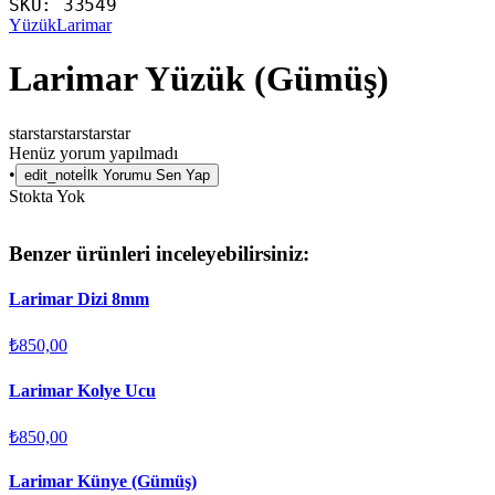
SKU:
33549
Yüzük
Larimar
Larimar Yüzük (Gümüş)
star
star
star
star
star
Henüz yorum yapılmadı
•
edit_note
İlk Yorumu Sen Yap
Stokta Yok
Benzer ürünleri inceleyebilirsiniz:
Larimar Dizi 8mm
₺850,00
Larimar Kolye Ucu
₺850,00
Larimar Künye (Gümüş)