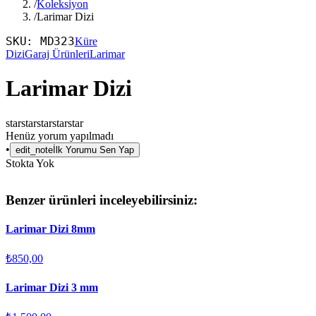
/
Koleksiyon
/
Larimar Dizi
SKU:
MD323
Küre
Dizi
Garaj Ürünleri
Larimar
Larimar Dizi
star
star
star
star
star
Henüz yorum yapılmadı
•
edit_note
İlk Yorumu Sen Yap
Stokta Yok
Benzer ürünleri inceleyebilirsiniz:
Larimar Dizi 8mm
₺850,00
Larimar Dizi 3 mm