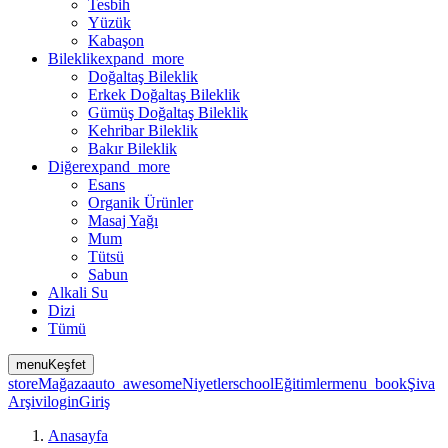
Tesbih
Yüzük
Kabaşon
Bileklik
expand_more
Doğaltaş Bileklik
Erkek Doğaltaş Bileklik
Gümüş Doğaltaş Bileklik
Kehribar Bileklik
Bakır Bileklik
Diğer
expand_more
Esans
Organik Ürünler
Masaj Yağı
Mum
Tütsü
Sabun
Alkali Su
Dizi
Tümü
menu
Keşfet
store
Mağaza
auto_awesome
Niyetler
school
Eğitimler
menu_book
Şiva
Arşivi
login
Giriş
Anasayfa