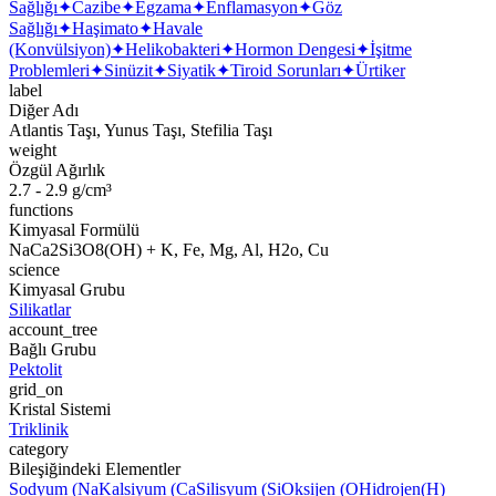
Sağlığı
✦
Cazibe
✦
Egzama
✦
Enflamasyon
✦
Göz
Sağlığı
✦
Haşimato
✦
Havale
(Konvülsiyon)
✦
Helikobakteri
✦
Hormon Dengesi
✦
İşitme
Problemleri
✦
Sinüzit
✦
Siyatik
✦
Tiroid Sorunları
✦
Ürtiker
label
Diğer Adı
Atlantis Taşı, Yunus Taşı, Stefilia Taşı
weight
Özgül Ağırlık
2.7 - 2.9 g/cm³
functions
Kimyasal Formülü
NaCa2Si3O8(OH) + K, Fe, Mg, Al, H2o, Cu
science
Kimyasal Grubu
Silikatlar
account_tree
Bağlı Grubu
Pektolit
grid_on
Kristal Sistemi
Triklinik
category
Bileşiğindeki Elementler
Sodyum (Na
Kalsiyum (Ca
Silisyum (Si
Oksijen (O
Hidrojen
(H)