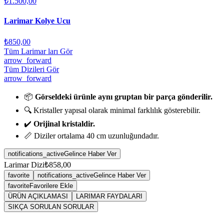
₺1.500,00
Larimar Kolye Ucu
₺850,00
Tüm Larimar ları Gör
arrow_forward
Tüm Dizileri Gör
arrow_forward
📦
Görseldeki ürünle aynı gruptan bir parça gönderilir.
🔍 Kristaller yapısal olarak minimal farklılık gösterebilir.
✔️
Orijinal kristaldir.
📏 Diziler ortalama 40 cm uzunluğundadır.
notifications_active
Gelince Haber Ver
Larimar Dizi
₺858,00
favorite
notifications_active
Gelince Haber Ver
favorite
Favorilere Ekle
ÜRÜN AÇIKLAMASI
LARIMAR FAYDALARI
SIKÇA SORULAN SORULAR