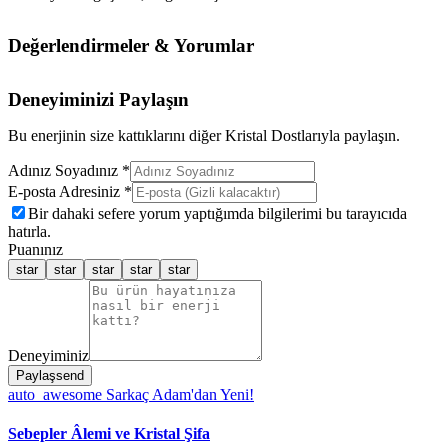
Değerlendirmeler & Yorumlar
Deneyiminizi Paylaşın
Bu enerjinin size kattıklarını diğer Kristal Dostlarıyla paylaşın.
Adınız Soyadınız *
E-posta Adresiniz *
Bir dahaki sefere yorum yaptığımda bilgilerimi bu tarayıcıda
hatırla.
Puanınız
star
star
star
star
star
Deneyiminiz
Paylaş
send
auto_awesome
Sarkaç Adam'dan Yeni!
Sebepler Âlemi ve Kristal Şifa