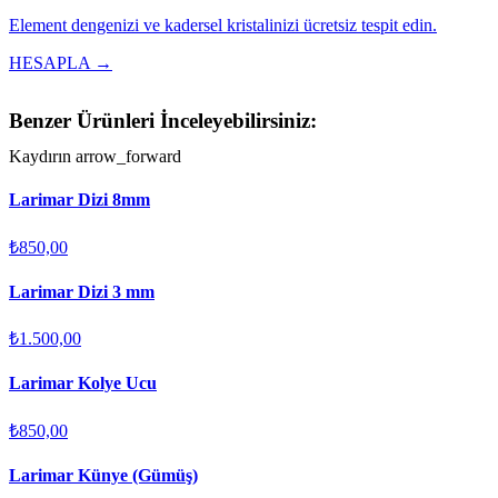
Element dengenizi ve kadersel kristalinizi ücretsiz tespit edin.
HESAPLA →
Benzer Ürünleri İnceleyebilirsiniz:
Kaydırın
arrow_forward
Larimar Dizi 8mm
₺850,00
Larimar Dizi 3 mm
₺1.500,00
Larimar Kolye Ucu
₺850,00
Larimar Künye (Gümüş)