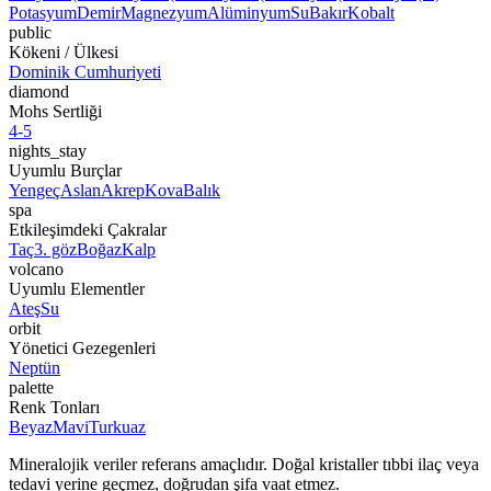
Potasyum
Demir
Magnezyum
Alüminyum
Su
Bakır
Kobalt
public
Kökeni / Ülkesi
Dominik Cumhuriyeti
diamond
Mohs Sertliği
4-5
nights_stay
Uyumlu Burçlar
Yengeç
Aslan
Akrep
Kova
Balık
spa
Etkileşimdeki Çakralar
Taç
3. göz
Boğaz
Kalp
volcano
Uyumlu Elementler
Ateş
Su
orbit
Yönetici Gezegenleri
Neptün
palette
Renk Tonları
Beyaz
Mavi
Turkuaz
Mineralojik veriler referans amaçlıdır. Doğal kristaller tıbbi ilaç veya
tedavi yerine geçmez, doğrudan şifa vaat etmez.