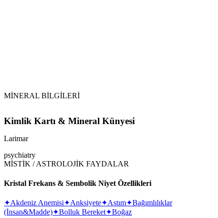
Sarkaç
Larimar
MİNERAL BİLGİLERİ
Kimlik Kartı & Mineral Künyesi
Larimar
psychiatry
MİSTİK / ASTROLOJİK FAYDALAR
Kristal Frekans & Sembolik Niyet Özellikleri
✦
Akdeniz Anemisi
✦
Anksiyete
✦
Astım
✦
Bağımlılıklar
(İnsan&Madde)
✦
Bolluk Bereket
✦
Boğaz