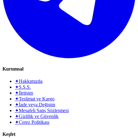
Kurumsal
✦
Hakkımızda
✦
S.S.S.
✦
İletişim
✦
Teslimat ve Kargo
✦
İade veya Değişim
✦
Mesafeli Satış Sözleşmesi
✦
Gizlilik ve Güvenlik
✦
Çerez Politikası
Keşfet