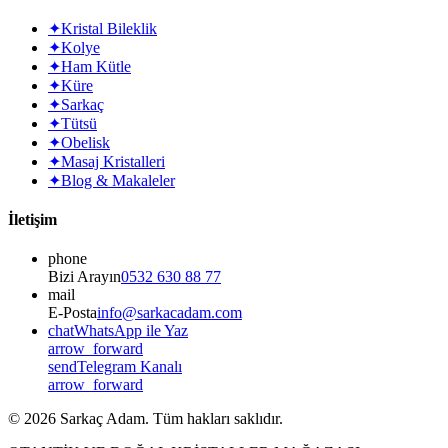
✦
Kristal Bileklik
✦
Kolye
✦
Ham Kütle
✦
Küre
✦
Sarkaç
✦
Tütsü
✦
Obelisk
✦
Masaj Kristalleri
✦
Blog & Makaleler
İletişim
phone
Bizi Arayın
0532 630 88 77
mail
E-Posta
info@sarkacadam.com
chat
WhatsApp ile Yaz
arrow_forward
send
Telegram Kanalı
arrow_forward
©
2026
Sarkaç Adam. Tüm hakları saklıdır.