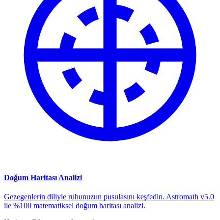
Doğum Haritası Analizi
Gezegenlerin diliyle ruhunuzun pusulasını keşfedin. Astromath v5.0
ile %100 matematiksel doğum haritası analizi.