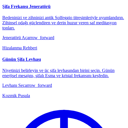
Şifa Frekansı Jeneratörü
Bedeninizi ve zihninizi antik Solfeggio titreşimleriyle uyumlandırın.
Zihinsel odağı güçlendiren ve derin huzur veren saf meditasyon
tonları.
Jeneratörü Aç
arrow_forward
Hizalanma Rehberi
Günün Şifa Levhası
Niyetinizi belirleyin ve üç şifa levhasından birini seçin. Günün
enerjisel mesajını, şifalı Esma ve kristal frekansını keşfedin.
Levhanı Seç
arrow_forward
Kozmik Pusula