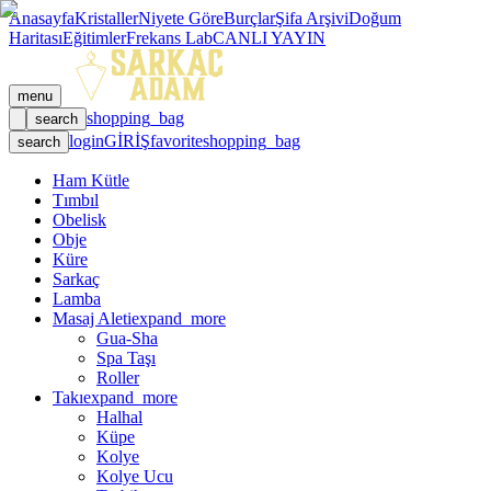
Anasayfa
Kristaller
Niyete Göre
Burçlar
Şifa Arşivi
Doğum
Haritası
Eğitimler
Frekans Lab
CANLI YAYIN
menu
shopping_bag
search
login
GİRİŞ
favorite
shopping_bag
search
Ham Kütle
Tımbıl
Obelisk
Obje
Küre
Sarkaç
Lamba
Masaj Aleti
expand_more
Gua-Sha
Spa Taşı
Roller
Takı
expand_more
Halhal
Küpe
Kolye
Kolye Ucu