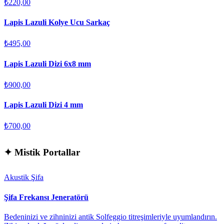
₺220,00
Lapis Lazuli Kolye Ucu Sarkaç
₺495,00
Lapis Lazuli Dizi 6x8 mm
₺900,00
Lapis Lazuli Dizi 4 mm
₺700,00
✦
Mistik Portallar
Akustik Şifa
Şifa Frekansı Jeneratörü
Bedeninizi ve zihninizi antik Solfeggio titreşimleriyle uyumlandırın.