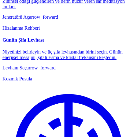
Zihinsel odağı güçlendiren ve derin huzur veren saf meditasyon
tonları.
Jeneratörü Aç
arrow_forward
Hizalanma Rehberi
Günün Şifa Levhası
Niyetinizi belirleyin ve üç şifa levhasından birini seçin. Günün
enerjisel mesajını, şifalı Esma ve kristal frekansını keşfedin.
Levhanı Seç
arrow_forward
Kozmik Pusula