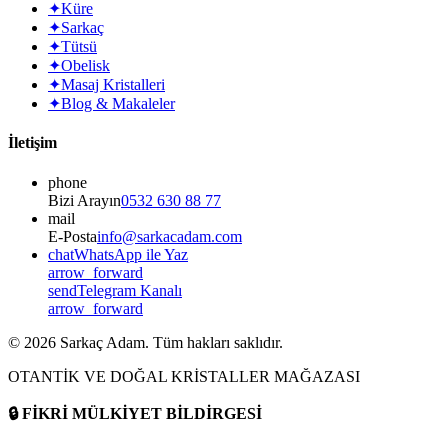
✦
Küre
✦
Sarkaç
✦
Tütsü
✦
Obelisk
✦
Masaj Kristalleri
✦
Blog & Makaleler
İletişim
phone
Bizi Arayın
0532 630 88 77
mail
E-Posta
info@sarkacadam.com
chat
WhatsApp ile Yaz
arrow_forward
send
Telegram Kanalı
arrow_forward
©
2026
Sarkaç Adam. Tüm hakları saklıdır.
OTANTİK VE DOĞAL KRİSTALLER MAĞAZASI
🔒
FİKRİ MÜLKİYET BİLDİRGESİ