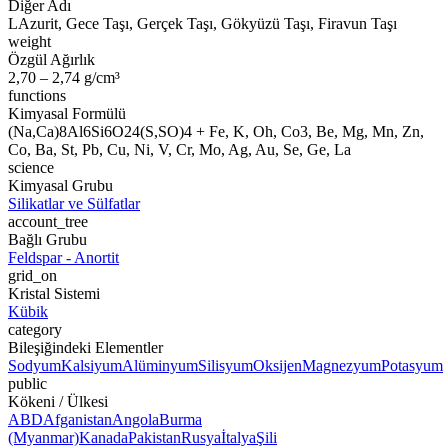
Diğer Adı
LAzurit, Gece Taşı, Gerçek Taşı, Gökyüzü Taşı, Firavun Taşı
weight
Özgül Ağırlık
2,70 – 2,74 g/cm³
functions
Kimyasal Formülü
(Na,Ca)8Al6Si6O24(S,SO)4 + Fe, K, Oh, Co3, Be, Mg, Mn, Zn,
Co, Ba, St, Pb, Cu, Ni, V, Cr, Mo, Ag, Au, Se, Ge, La
science
Kimyasal Grubu
Silikatlar ve Sülfatlar
account_tree
Bağlı Grubu
Feldspar - Anortit
grid_on
Kristal Sistemi
Kübik
category
Bileşiğindeki Elementler
Sodyum
Kalsiyum
Alüminyum
Silisyum
Oksijen
Magnezyum
Potasyum
public
Kökeni / Ülkesi
ABD
Afganistan
Angola
Burma
(Myanmar)
Kanada
Pakistan
Rusya
İtalya
Şili