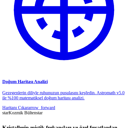
Doğum Haritası Analizi
Gezegenlerin diliyle ruhunuzun pusulasını keşfedin. Astromath v5.0
ile %100 matematiksel doğum haritası analizi.
Haritanı Çıkar
arrow_forward
star
Kozmik Bülten
star
Kristallerin mistik frekansları ve özel fırsatlardan