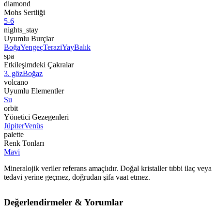
diamond
Mohs Sertliği
5-6
nights_stay
Uyumlu Burçlar
Boğa
Yengeç
Terazi
Yay
Balık
spa
Etkileşimdeki Çakralar
3. göz
Boğaz
volcano
Uyumlu Elementler
Su
orbit
Yönetici Gezegenleri
Jüpiter
Venüs
palette
Renk Tonları
Mavi
Mineralojik veriler referans amaçlıdır. Doğal kristaller tıbbi ilaç veya
tedavi yerine geçmez, doğrudan şifa vaat etmez.
Değerlendirmeler & Yorumlar