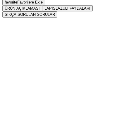
favorite
Favorilere Ekle
ÜRÜN AÇIKLAMASI
LAPISLAZULI FAYDALARI
SIKÇA SORULAN SORULAR
Sarkaç
Lapislazuli
Lapis Lazuli (Lapislazuli)
pirit
kesinlikle içme suyuna doğrudan atılmamalı,
doğrudan eliksir yapımında kullanılmamalıdır.
Vikipedi Lapislazuli