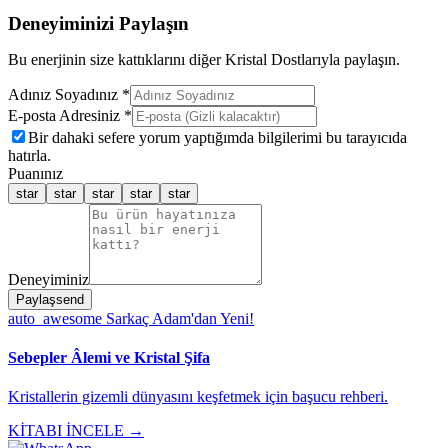
Deneyiminizi Paylaşın
Bu enerjinin size kattıklarını diğer Kristal Dostlarıyla paylaşın.
Adınız Soyadınız *
E-posta Adresiniz *
Bir dahaki sefere yorum yaptığımda bilgilerimi bu tarayıcıda
hatırla.
Puanınız
star
star
star
star
star
Deneyiminiz
Paylaş
send
auto_awesome
Sarkaç Adam'dan Yeni!
Sebepler Âlemi ve Kristal Şifa
Kristallerin gizemli dünyasını keşfetmek için başucu rehberi.
KİTABI İNCELE →