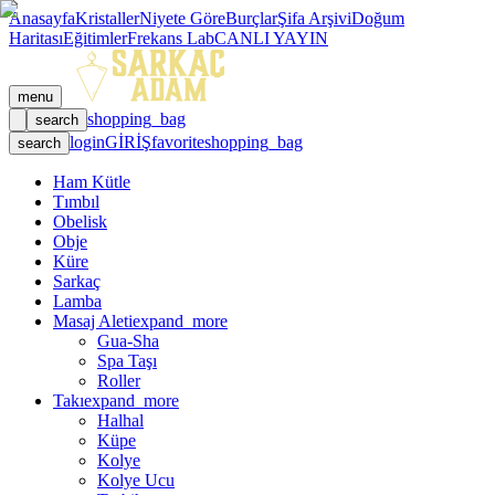
Anasayfa
Kristaller
Niyete Göre
Burçlar
Şifa Arşivi
Doğum
Haritası
Eğitimler
Frekans Lab
CANLI YAYIN
menu
shopping_bag
search
login
GİRİŞ
favorite
shopping_bag
search
Ham Kütle
Tımbıl
Obelisk
Obje
Küre
Sarkaç
Lamba
Masaj Aleti
expand_more
Gua-Sha
Spa Taşı
Roller
Takı
expand_more
Halhal
Küpe
Kolye
Kolye Ucu