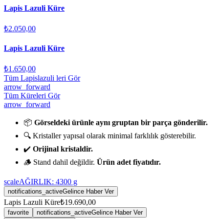
Lapis Lazuli Küre
₺2.050,00
Lapis Lazuli Küre
₺1.650,00
Tüm Lapislazuli leri Gör
arrow_forward
Tüm Küreleri Gör
arrow_forward
📦
Görseldeki ürünle aynı gruptan bir parça gönderilir.
🔍 Kristaller yapısal olarak minimal farklılık gösterebilir.
✔️
Orijinal kristaldir.
🪵 Stand dahil değildir.
Ürün adet fiyatıdır.
scale
AĞIRLIK:
4300
g
notifications_active
Gelince Haber Ver
Lapis Lazuli Küre
₺19.690,00
favorite
notifications_active
Gelince Haber Ver