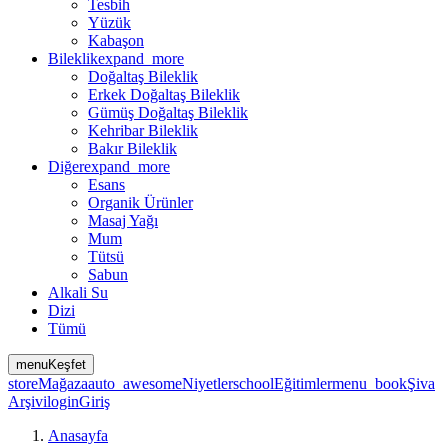
Tesbih
Yüzük
Kabaşon
Bileklik
expand_more
Doğaltaş Bileklik
Erkek Doğaltaş Bileklik
Gümüş Doğaltaş Bileklik
Kehribar Bileklik
Bakır Bileklik
Diğer
expand_more
Esans
Organik Ürünler
Masaj Yağı
Mum
Tütsü
Sabun
Alkali Su
Dizi
Tümü
menu
Keşfet
store
Mağaza
auto_awesome
Niyetler
school
Eğitimler
menu_book
Şiva
Arşivi
login
Giriş
Anasayfa