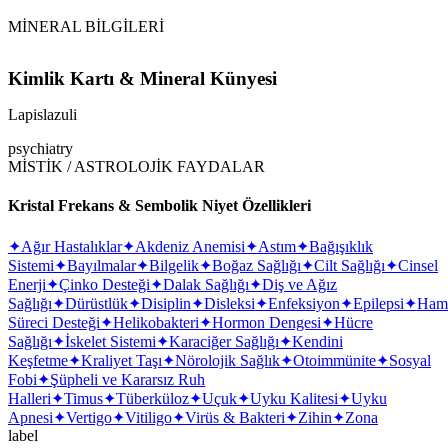
makalesine
MİNERAL BİLGİLERİ
Kimlik Kartı & Mineral Künyesi
Lapislazuli
psychiatry
MİSTİK / ASTROLOJİK FAYDALAR
Kristal Frekans & Sembolik Niyet Özellikleri
✦
Ağır Hastalıklar
✦
Akdeniz Anemisi
✦
Astım
✦
Bağışıklık
Sistemi
✦
Bayılmalar
✦
Bilgelik
✦
Boğaz Sağlığı
✦
Cilt Sağlığı
✦
Cinsel
Enerji
✦
Çinko Desteği
✦
Dalak Sağlığı
✦
Diş ve Ağız
Sağlığı
✦
Dürüstlük
✦
Disiplin
✦
Disleksi
✦
Enfeksiyon
✦
Epilepsi
✦
Hami
Süreci Desteği
✦
Helikobakteri
✦
Hormon Dengesi
✦
Hücre
Sağlığı
✦
İskelet Sistemi
✦
Karaciğer Sağlığı
✦
Kendini
Keşfetme
✦
Kraliyet Taşı
✦
Nörolojik Sağlık
✦
Otoimmünite
✦
Sosyal
Fobi
✦
Şüpheli ve Kararsız Ruh
Halleri
✦
Timus
✦
Tüberküloz
✦
Uçuk
✦
Uyku Kalitesi
✦
Uyku
Apnesi
✦
Vertigo
✦
Vitiligo
✦
Virüs & Bakteri
✦
Zihin
✦
Zona
label