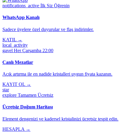
notifications_active
İlk Siz Öğrenin
WhatsApp Kanalı
Sadece üyelere özel duyurular ve flaş indirimler.
KATIL →
local_activity
gavel
Her Çarşamba 22:00
Canlı Mezatlar
Açık artırma ile en nadide kristalleri uygun fiyata kazanın.
KAYIT OL →
star
explore
Tamamen Ücretsiz
Ücretsiz Doğum Haritası
Element dengenizi ve kadersel kristalinizi ücretsiz tespit edin.
HESAPLA →