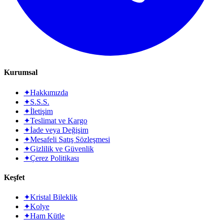
Kurumsal
✦
Hakkımızda
✦
S.S.S.
✦
İletişim
✦
Teslimat ve Kargo
✦
İade veya Değişim
✦
Mesafeli Satış Sözleşmesi
✦
Gizlilik ve Güvenlik
✦
Çerez Politikası
Keşfet
✦
Kristal Bileklik
✦
Kolye
✦
Ham Kütle