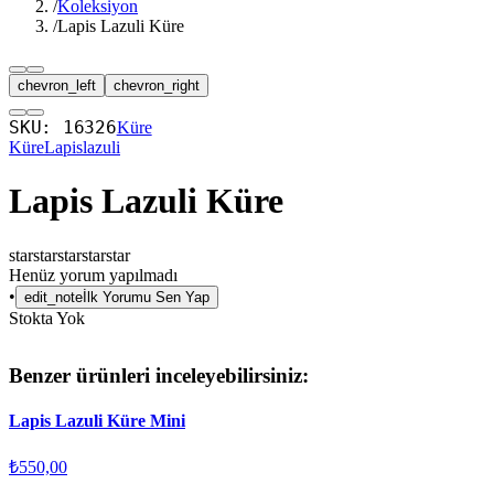
/
Koleksiyon
/
Lapis Lazuli Küre
chevron_left
chevron_right
SKU:
16326
Küre
Küre
Lapislazuli
Lapis Lazuli Küre
star
star
star
star
star
Henüz yorum yapılmadı
•
edit_note
İlk Yorumu Sen Yap
Stokta Yok
Benzer ürünleri inceleyebilirsiniz:
Lapis Lazuli Küre Mini
₺550,00