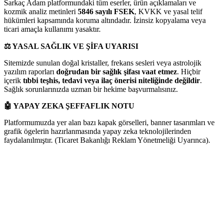
Sarkaç Adam platformundaki tüm eserler, ürün açıklamaları ve
kozmik analiz metinleri
5846 sayılı FSEK
, KVKK ve yasal telif
hükümleri kapsamında koruma altındadır. İzinsiz kopyalama veya
ticari amaçla kullanımı yasaktır.
⚖️
YASAL SAĞLIK VE ŞİFA UYARISI
Sitemizde sunulan doğal kristaller, frekans sesleri veya astrolojik
yazılım raporları
doğrudan bir sağlık şifası vaat etmez
. Hiçbir
içerik
tıbbi teşhis, tedavi veya ilaç önerisi niteliğinde değildir
.
Sağlık sorunlarınızda uzman bir hekime başvurmalısınız.
🤖
YAPAY ZEKA ŞEFFAFLIK NOTU
Platformumuzda yer alan bazı kapak görselleri, banner tasarımları ve
grafik ögelerin hazırlanmasında yapay zeka teknolojilerinden
faydalanılmıştır. (Ticaret Bakanlığı Reklam Yönetmeliği Uyarınca).