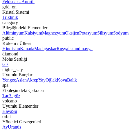
Feldspar - Anortit
grid_on
Kristal Sistemi
Triklinik
category
Bileşiğindeki Elementler
Alüminyum
Kalsiyum
Magnezyum
Oksijen
Potasyum
Silisyum
Sodyum
public
Kökeni / Ülkesi
Hindistan
Kanada
Madagaskar
Rusya
İskandinavya
diamond
Mohs Sertliği
6-7
nights_stay
Uyumlu Burçlar
Yengeç
Aslan
Akrep
Yay
Oğlak
Kova
Balık
spa
Etkileşimdeki Çakralar
Taç
3. göz
volcano
Uyumlu Elementler
Hava
Su
orbit
Yönetici Gezegenleri
Ay
Uranüs