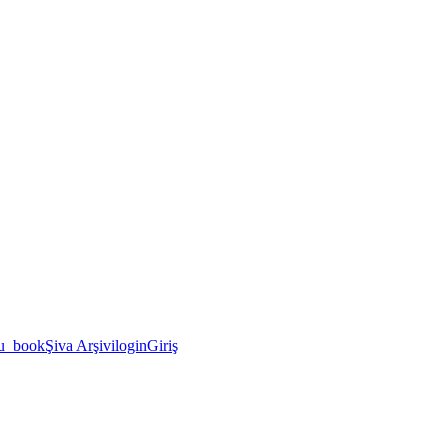
u_book
Şiva Arşivi
login
Giriş