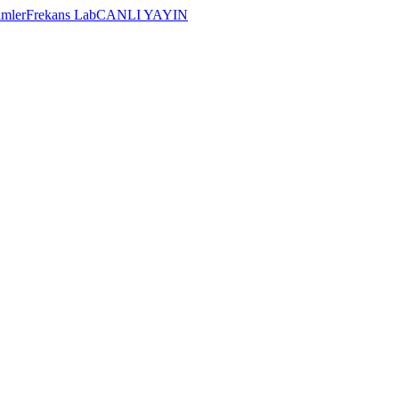
imler
Frekans Lab
CANLI YAYIN