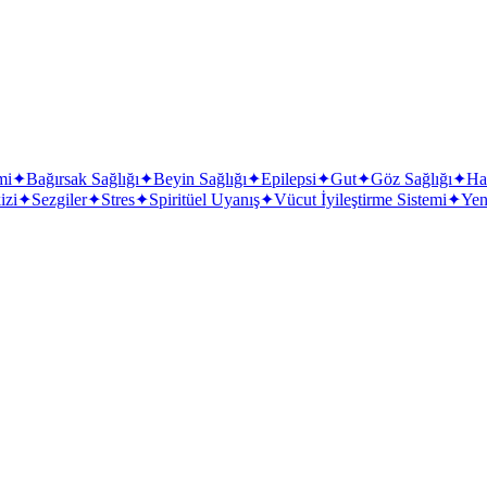
mi
✦
Bağırsak Sağlığı
✦
Beyin Sağlığı
✦
Epilepsi
✦
Gut
✦
Göz Sağlığı
✦
Ha
izi
✦
Sezgiler
✦
Stres
✦
Spiritüel Uyanış
✦
Vücut İyileştirme Sistemi
✦
Yeni