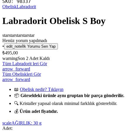
SKU:
98337
Obelisk
Labradorit
Labradorit Obelisk S Boy
star
star
star
star
star
Henüz yorum yapılmadı
•
edit_note
İlk Yorumu Sen Yap
₺495,00
warning
Son
2
Adet Kaldı
Tüm Labradorit leri Gör
arrow_forward
Tüm Obeliskleri Gör
arrow_forward
📖
Obelisk nedir? Tıklayın
📦
Görseldeki ürünle aynı gruptan bir parça gönderilir.
🔍 Kristaller yapısal olarak minimal farklılık gösterebilir.
💰
Ürün adet fiyatıdır.
scale
AĞIRLIK:
30
g
Adet: