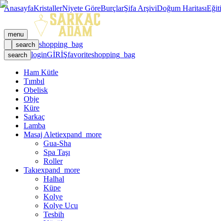
Anasayfa
Kristaller
Niyete Göre
Burçlar
Şifa Arşivi
Doğum Haritası
Eğit
menu
shopping_bag
search
login
GİRİŞ
favorite
shopping_bag
search
Ham Kütle
Tımbıl
Obelisk
Obje
Küre
Sarkaç
Lamba
Masaj Aleti
expand_more
Gua-Sha
Spa Taşı
Roller
Takı
expand_more
Halhal
Küpe
Kolye
Kolye Ucu
Tesbih