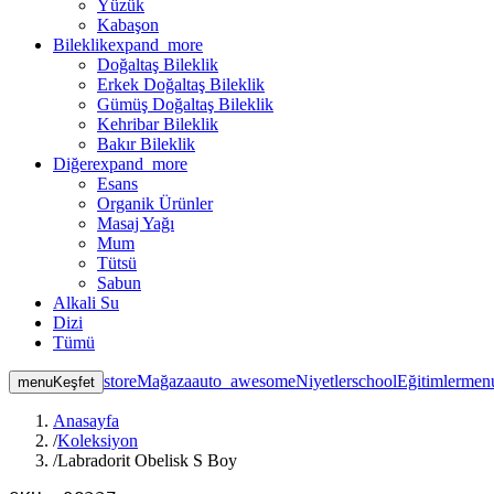
Yüzük
Kabaşon
Bileklik
expand_more
Doğaltaş Bileklik
Erkek Doğaltaş Bileklik
Gümüş Doğaltaş Bileklik
Kehribar Bileklik
Bakır Bileklik
Diğer
expand_more
Esans
Organik Ürünler
Masaj Yağı
Mum
Tütsü
Sabun
Alkali Su
Dizi
Tümü
store
Mağaza
auto_awesome
Niyetler
school
Eğitimler
men
menu
Keşfet
Anasayfa
/
Koleksiyon
/
Labradorit Obelisk S Boy