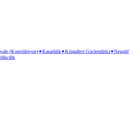
vale (Konvülsiyon)
✦
Kararlılık
✦
Kristalleri Güçlendirici
✦
Negatif
likçilik