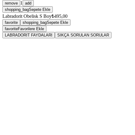
1
remove
add
shopping_bag
Sepete Ekle
Labradorit Obelisk S Boy
₺495,00
favorite
shopping_bag
Sepete Ekle
favorite
Favorilere Ekle
LABRADORIT FAYDALARI
SIKÇA SORULAN SORULAR