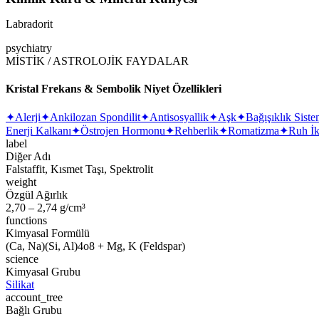
Labradorit
psychiatry
MİSTİK / ASTROLOJİK FAYDALAR
Kristal Frekans & Sembolik Niyet Özellikleri
✦
Alerji
✦
Ankilozan Spondilit
✦
Antisosyallik
✦
Aşk
✦
Bağışıklık Siste
Enerji Kalkanı
✦
Östrojen Hormonu
✦
Rehberlik
✦
Romatizma
✦
Ruh İk
label
Diğer Adı
Falstaffit, Kısmet Taşı, Spektrolit
weight
Özgül Ağırlık
2,70 – 2,74 g/cm³
functions
Kimyasal Formülü
(Ca, Na)(Si, Al)4o8 + Mg, K (Feldspar)
science
Kimyasal Grubu
Silikat
account_tree
Bağlı Grubu