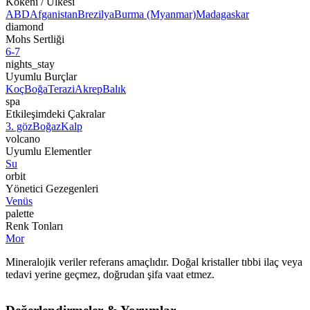
Kökeni / Ülkesi
ABD
Afganistan
Brezilya
Burma (Myanmar)
Madagaskar
diamond
Mohs Sertliği
6-7
nights_stay
Uyumlu Burçlar
Koç
Boğa
Terazi
Akrep
Balık
spa
Etkileşimdeki Çakralar
3. göz
Boğaz
Kalp
volcano
Uyumlu Elementler
Su
orbit
Yönetici Gezegenleri
Venüs
palette
Renk Tonları
Mor
Mineralojik veriler referans amaçlıdır. Doğal kristaller tıbbi ilaç veya
tedavi yerine geçmez, doğrudan şifa vaat etmez.