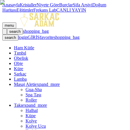
Anasayfa
Kristaller
Niyete Göre
Burçlar
Şifa Arşivi
Doğum
Haritası
Eğitimler
Frekans Lab
CANLI YAYIN
menu
shopping_bag
search
login
GİRİŞ
favorite
shopping_bag
search
Ham Kütle
Tımbıl
Obelisk
Obje
Küre
Sarkaç
Lamba
Masaj Aleti
expand_more
Gua-Sha
Spa Taşı
Roller
Takı
expand_more
Halhal
Küpe
Kolye
Kolye Ucu