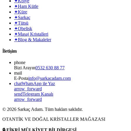
✦
Kolye
✦
Ham Kütle
✦
Küre
✦
Sarkaç
✦
Tütsü
✦
Obelisk
✦
Masaj Kristalleri
✦
Blog & Makaleler
İletişim
phone
Bizi Arayın
0532 630 88 77
mail
E-Posta
info@sarkacadam.com
chat
WhatsApp ile Yaz
arrow_forward
send
Telegram Kanalı
arrow_forward
©
2026
Sarkaç Adam. Tüm hakları saklıdır.
OTANTİK VE DOĞAL KRİSTALLER MAĞAZASI
🔒
FİKRİ MÜLKİYET BİLDİRGESİ