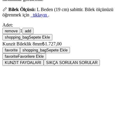
📏
Bilek Ölçüsü:
L Beden (19 cm) sabittir. Bilek ölçünüzü
öğrenmek için
tıklayın
.
Adet:
1
remove
add
shopping_bag
Sepete Ekle
Kunzit Bileklik 8mm
₺1.727,00
favorite
shopping_bag
Sepete Ekle
favorite
Favorilere Ekle
KUNZIT FAYDALARI
SIKÇA SORULAN SORULAR
Taşın Anatomisi, Bilimi ve Kökeni