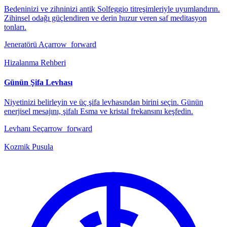
Bedeninizi ve zihninizi antik Solfeggio titreşimleriyle uyumlandırın.
Zihinsel odağı güçlendiren ve derin huzur veren saf meditasyon
tonları.
Jeneratörü Aç
arrow_forward
Hizalanma Rehberi
Günün Şifa Levhası
Niyetinizi belirleyin ve üç şifa levhasından birini seçin. Günün
enerjisel mesajını, şifalı Esma ve kristal frekansını keşfedin.
Levhanı Seç
arrow_forward
Kozmik Pusula