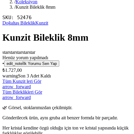
/
Koleksiyon
/
Kunzit Bileklik 8mm
SKU:
52476
Doğaltaş Bileklik
Kunzit
Kunzit Bileklik 8mm
star
star
star
star
star
Henüz yorum yapılmadı
•
edit_note
İlk Yorumu Sen Yap
₺1.727,00
warning
Son
3
Adet Kaldı
Tüm Kunzit leri Gör
arrow_forward
Tüm Bileklikleri Gör
arrow_forward
🌿 Görsel, stoklarımızdan çekilmiştir.
Gönderilecek ürün, aynı gruba ait benzer formda bir parçadır.
Her kristal kendine özgü olduğu için ton ve kristal yapısında küçük
farklılıklar görülebilir.