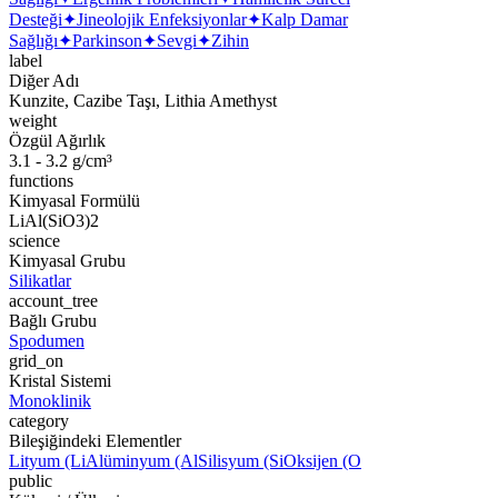
Desteği
✦
Jineolojik Enfeksiyonlar
✦
Kalp Damar
Sağlığı
✦
Parkinson
✦
Sevgi
✦
Zihin
label
Diğer Adı
Kunzite, Cazibe Taşı, Lithia Amethyst
weight
Özgül Ağırlık
3.1 - 3.2 g/cm³
functions
Kimyasal Formülü
LiAl(SiO3)2
science
Kimyasal Grubu
Silikatlar
account_tree
Bağlı Grubu
Spodumen
grid_on
Kristal Sistemi
Monoklinik
category
Bileşiğindeki Elementler
Lityum (Li
Alüminyum (Al
Silisyum (Si
Oksijen (O
public