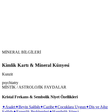
Topraklama:
Ay Işığı:
MİNERAL BİLGİLERİ
Kimlik Kartı & Mineral Künyesi
Kunzit
psychiatry
MİSTİK / ASTROLOJİK FAYDALAR
Kristal Frekans & Sembolik Niyet Özellikleri
✦
Asalet
✦
Beyin Sağlığı
✦
Cazibe
✦
Çocuklara Uygun
✦
Diş ve Ağız
Sağlığı
✦
Ergenlik Problemleri
✦
Hamilelik Süreci