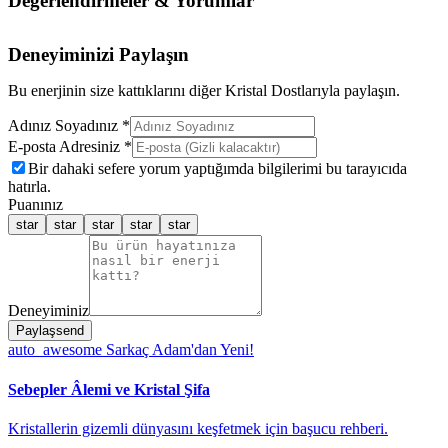
Değerlendirmeler & Yorumlar
Deneyiminizi Paylaşın
Bu enerjinin size kattıklarını diğer Kristal Dostlarıyla paylaşın.
Adınız Soyadınız *
E-posta Adresiniz *
Bir dahaki sefere yorum yaptığımda bilgilerimi bu tarayıcıda
hatırla.
Puanınız
star
star
star
star
star
Deneyiminiz
Paylaş
send
auto_awesome
Sarkaç Adam'dan Yeni!
Sebepler Âlemi ve Kristal Şifa
Kristallerin gizemli dünyasını keşfetmek için başucu rehberi.