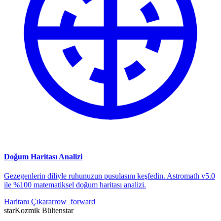
Doğum Haritası Analizi
Gezegenlerin diliyle ruhunuzun pusulasını keşfedin. Astromath v5.0
ile %100 matematiksel doğum haritası analizi.
Haritanı Çıkar
arrow_forward
star
Kozmik Bülten
star