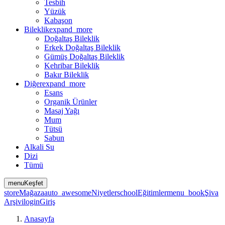
Tesbih
Yüzük
Kabaşon
Bileklik
expand_more
Doğaltaş Bileklik
Erkek Doğaltaş Bileklik
Gümüş Doğaltaş Bileklik
Kehribar Bileklik
Bakır Bileklik
Diğer
expand_more
Esans
Organik Ürünler
Masaj Yağı
Mum
Tütsü
Sabun
Alkali Su
Dizi
Tümü
menu
Keşfet
store
Mağaza
auto_awesome
Niyetler
school
Eğitimler
menu_book
Şiva
Arşivi
login
Giriş
Anasayfa