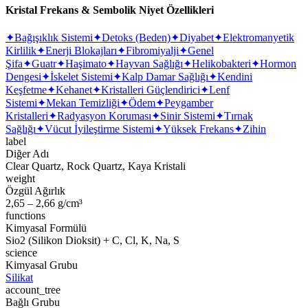
Kristal Frekans & Sembolik Niyet Özellikleri
✦
Bağışıklık Sistemi
✦
Detoks (Beden)
✦
Diyabet
✦
Elektromanyetik
Kirlilik
✦
Enerji Blokajları
✦
Fibromiyalji
✦
Genel
Şifa
✦
Guatr
✦
Haşimato
✦
Hayvan Sağlığı
✦
Helikobakteri
✦
Hormon
Dengesi
✦
İskelet Sistemi
✦
Kalp Damar Sağlığı
✦
Kendini
Keşfetme
✦
Kehanet
✦
Kristalleri Güçlendirici
✦
Lenf
Sistemi
✦
Mekan Temizliği
✦
Ödem
✦
Peygamber
Kristalleri
✦
Radyasyon Koruması
✦
Sinir Sistemi
✦
Tırnak
Sağlığı
✦
Vücut İyileştirme Sistemi
✦
Yüksek Frekans
✦
Zihin
label
Diğer Adı
Clear Quartz, Rock Quartz, Kaya Kristali
weight
Özgül Ağırlık
2,65 – 2,66 g/cm³
functions
Kimyasal Formülü
Sio2 (Silikon Dioksit) + C, Cl, K, Na, S
science
Kimyasal Grubu
Silikat
account_tree
Bağlı Grubu