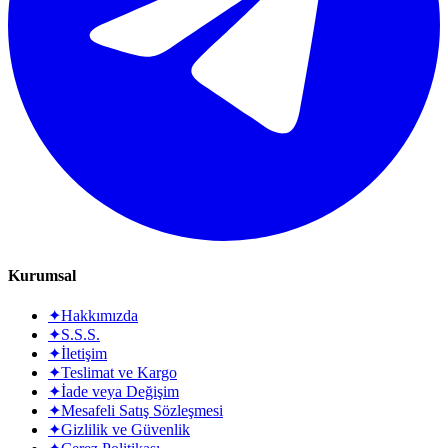
Kurumsal
✦
Hakkımızda
✦
S.S.S.
✦
İletişim
✦
Teslimat ve Kargo
✦
İade veya Değişim
✦
Mesafeli Satış Sözleşmesi
✦
Gizlilik ve Güvenlik