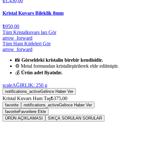
₺1.450,00
Kristal Kuvars Bileklik 8mm
₺950,00
Tüm Kristalkuvars ları Gör
arrow_forward
Tüm Ham Kütleleri Gör
arrow_forward
📸
Görseldeki kristalin birebir kendisidir.
⚙️ Metal formundan kristalleştirilerek elde edilmiştir.
💰
Ürün adet fiyatıdır.
scale
AĞIRLIK:
250
g
notifications_active
Gelince Haber Ver
Kristal Kuvars Ham Taş
₺375,00
favorite
notifications_active
Gelince Haber Ver
favorite
Favorilere Ekle
ÜRÜN AÇIKLAMASI
SIKÇA SORULAN SORULAR
Sarkaç
Kristalkuvars