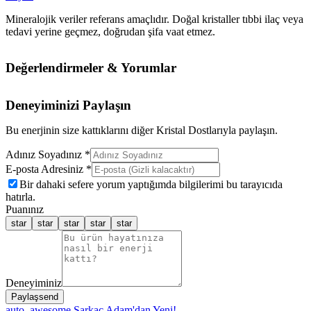
Mineralojik veriler referans amaçlıdır. Doğal kristaller tıbbi ilaç veya
tedavi yerine geçmez, doğrudan şifa vaat etmez.
Değerlendirmeler & Yorumlar
Deneyiminizi Paylaşın
Bu enerjinin size kattıklarını diğer Kristal Dostlarıyla paylaşın.
Adınız Soyadınız *
E-posta Adresiniz *
Bir dahaki sefere yorum yaptığımda bilgilerimi bu tarayıcıda
hatırla.
Puanınız
star
star
star
star
star
Deneyiminiz
Paylaş
send
auto_awesome
Sarkaç Adam'dan Yeni!