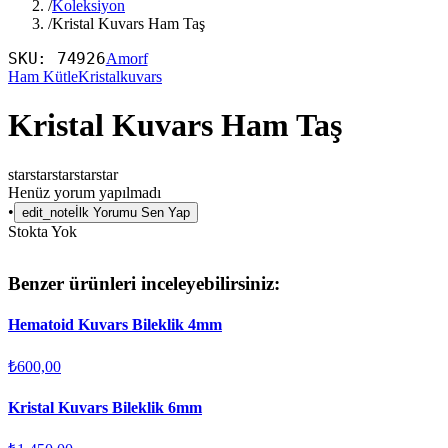
/
Koleksiyon
/
Kristal Kuvars Ham Taş
SKU:
74926
Amorf
Ham Kütle
Kristalkuvars
Kristal Kuvars Ham Taş
star
star
star
star
star
Henüz yorum yapılmadı
•
edit_note
İlk Yorumu Sen Yap
Stokta Yok
Benzer ürünleri inceleyebilirsiniz:
Hematoid Kuvars Bileklik 4mm
₺600,00
Kristal Kuvars Bileklik 6mm