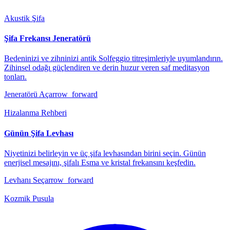
Akustik Şifa
Şifa Frekansı Jeneratörü
Bedeninizi ve zihninizi antik Solfeggio titreşimleriyle uyumlandırın.
Zihinsel odağı güçlendiren ve derin huzur veren saf meditasyon
tonları.
Jeneratörü Aç
arrow_forward
Hizalanma Rehberi
Günün Şifa Levhası
Niyetinizi belirleyin ve üç şifa levhasından birini seçin. Günün
enerjisel mesajını, şifalı Esma ve kristal frekansını keşfedin.
Levhanı Seç
arrow_forward
Kozmik Pusula