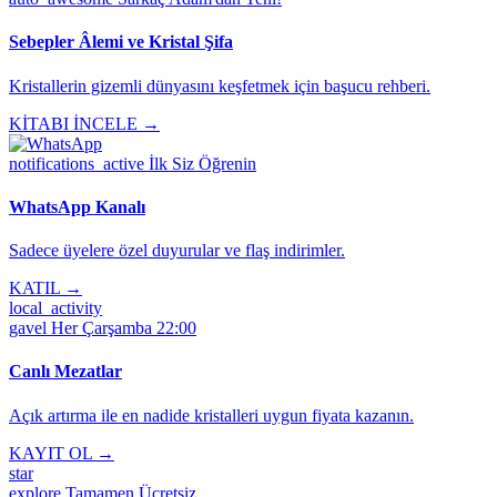
Sebepler Âlemi ve Kristal Şifa
Kristallerin gizemli dünyasını keşfetmek için başucu rehberi.
KİTABI İNCELE →
notifications_active
İlk Siz Öğrenin
WhatsApp Kanalı
Sadece üyelere özel duyurular ve flaş indirimler.
KATIL →
local_activity
gavel
Her Çarşamba 22:00
Canlı Mezatlar
Açık artırma ile en nadide kristalleri uygun fiyata kazanın.
KAYIT OL →
star
explore
Tamamen Ücretsiz