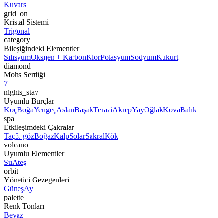
Kuvars
grid_on
Kristal Sistemi
Trigonal
category
Bileşiğindeki Elementler
Silisyum
Oksijen + Karbon
Klor
Potasyum
Sodyum
Kükürt
diamond
Mohs Sertliği
7
nights_stay
Uyumlu Burçlar
Koç
Boğa
Yengeç
Aslan
Başak
Terazi
Akrep
Yay
Oğlak
Kova
Balık
spa
Etkileşimdeki Çakralar
Taç
3. göz
Boğaz
Kalp
Solar
Sakral
Kök
volcano
Uyumlu Elementler
Su
Ateş
orbit
Yönetici Gezegenleri
Güneş
Ay
palette
Renk Tonları
Beyaz