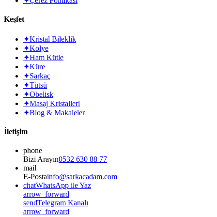
✦
Çerez Politikası
Keşfet
✦
Kristal Bileklik
✦
Kolye
✦
Ham Kütle
✦
Küre
✦
Sarkaç
✦
Tütsü
✦
Obelisk
✦
Masaj Kristalleri
✦
Blog & Makaleler
İletişim
phone
Bizi Arayın
0532 630 88 77
mail
E-Posta
info@sarkacadam.com
chat
WhatsApp ile Yaz
arrow_forward
send
Telegram Kanalı
arrow_forward