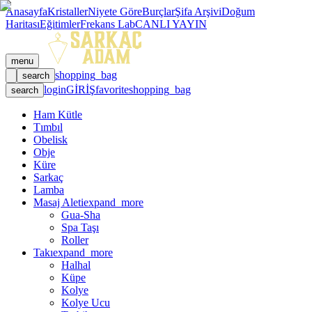
Anasayfa
Kristaller
Niyete Göre
Burçlar
Şifa Arşivi
Doğum
Haritası
Eğitimler
Frekans Lab
CANLI YAYIN
menu
shopping_bag
search
login
GİRİŞ
favorite
shopping_bag
search
Ham Kütle
Tımbıl
Obelisk
Obje
Küre
Sarkaç
Lamba
Masaj Aleti
expand_more
Gua-Sha
Spa Taşı
Roller
Takı
expand_more
Halhal
Küpe
Kolye
Kolye Ucu