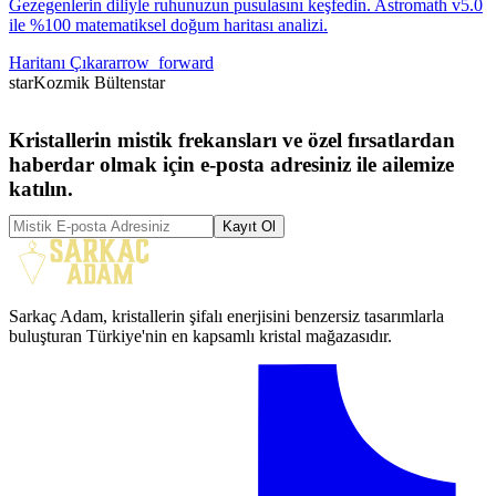
Gezegenlerin diliyle ruhunuzun pusulasını keşfedin. Astromath v5.0
ile %100 matematiksel doğum haritası analizi.
Haritanı Çıkar
arrow_forward
star
Kozmik Bülten
star
Kristallerin mistik frekansları ve özel fırsatlardan
haberdar olmak için e-posta adresiniz ile ailemize
katılın.
Kayıt Ol
Sarkaç Adam, kristallerin şifalı enerjisini benzersiz tasarımlarla
buluşturan Türkiye'nin en kapsamlı kristal mağazasıdır.