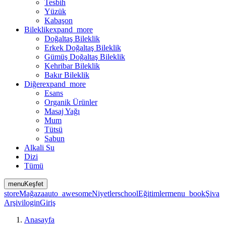
Tesbih
Yüzük
Kabaşon
Bileklik
expand_more
Doğaltaş Bileklik
Erkek Doğaltaş Bileklik
Gümüş Doğaltaş Bileklik
Kehribar Bileklik
Bakır Bileklik
Diğer
expand_more
Esans
Organik Ürünler
Masaj Yağı
Mum
Tütsü
Sabun
Alkali Su
Dizi
Tümü
menu
Keşfet
store
Mağaza
auto_awesome
Niyetler
school
Eğitimler
menu_book
Şiva
Arşivi
login
Giriş
Anasayfa