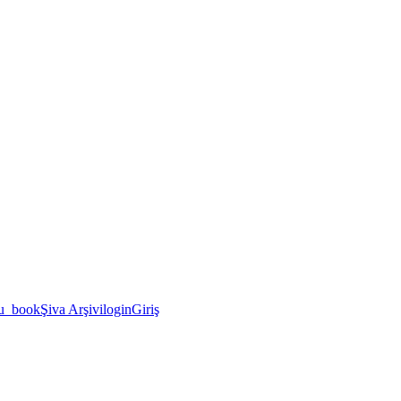
u_book
Şiva Arşivi
login
Giriş