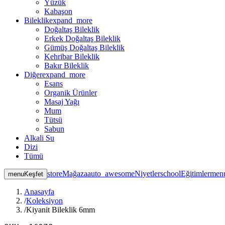
Yüzük
Kabaşon
Bileklik
expand_more
Doğaltaş Bileklik
Erkek Doğaltaş Bileklik
Gümüş Doğaltaş Bileklik
Kehribar Bileklik
Bakır Bileklik
Diğer
expand_more
Esans
Organik Ürünler
Masaj Yağı
Mum
Tütsü
Sabun
Alkali Su
Dizi
Tümü
store
Mağaza
auto_awesome
Niyetler
school
Eğitimler
men
menu
Keşfet
Anasayfa
/
Koleksiyon
/
Kiyanit Bileklik 6mm