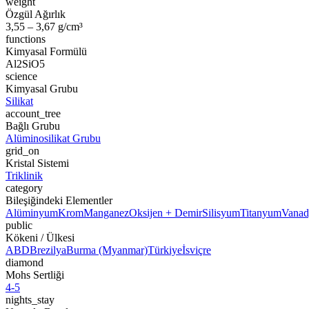
weight
Özgül Ağırlık
3,55 – 3,67 g/cm³
functions
Kimyasal Formülü
Al2SiO5
science
Kimyasal Grubu
Silikat
account_tree
Bağlı Grubu
Alüminosilikat Grubu
grid_on
Kristal Sistemi
Triklinik
category
Bileşiğindeki Elementler
Alüminyum
Krom
Manganez
Oksijen + Demir
Silisyum
Titanyum
Vana
public
Kökeni / Ülkesi
ABD
Brezilya
Burma (Myanmar)
Türkiye
İsviçre
diamond
Mohs Sertliği
4-5
nights_stay