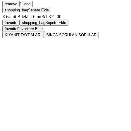
1
remove
add
shopping_bag
Sepete Ekle
Kiyanit Bileklik 6mm
₺1.375,00
favorite
shopping_bag
Sepete Ekle
favorite
Favorilere Ekle
KIYANIT FAYDALARI
SIKÇA SORULAN SORULAR