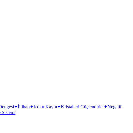
Dengesi
✦
İltihap
✦
Koku Kaybı
✦
Kristalleri Güçlendirici
✦
Negatif
e Sistemi