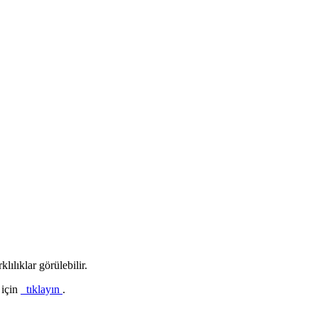
lılıklar görülebilir.
 için
tıklayın
.