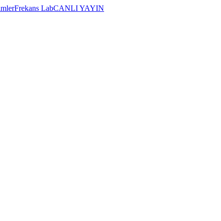
imler
Frekans Lab
CANLI YAYIN