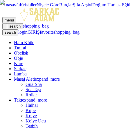
Anasayfa
Kristaller
Niyete Göre
Burçlar
Şifa Arşivi
Doğum Haritası
Eğit
menu
shopping_bag
search
login
GİRİŞ
favorite
shopping_bag
search
Ham Kütle
Tımbıl
Obelisk
Obje
Küre
Sarkaç
Lamba
Masaj Aleti
expand_more
Gua-Sha
Spa Taşı
Roller
Takı
expand_more
Halhal
Küpe
Kolye
Kolye Ucu
Tesbih