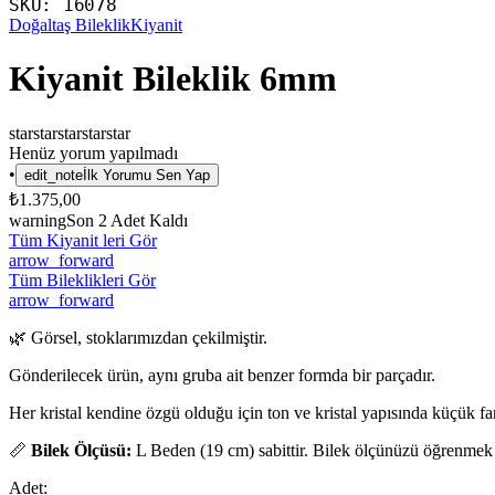
SKU:
16078
Doğaltaş Bileklik
Kiyanit
Kiyanit Bileklik 6mm
star
star
star
star
star
Henüz yorum yapılmadı
•
edit_note
İlk Yorumu Sen Yap
₺1.375,00
warning
Son
2
Adet Kaldı
Tüm Kiyanit leri Gör
arrow_forward
Tüm Bileklikleri Gör
arrow_forward
🌿 Görsel, stoklarımızdan çekilmiştir.
Gönderilecek ürün, aynı gruba ait benzer formda bir parçadır.
Her kristal kendine özgü olduğu için ton ve kristal yapısında küçük fark
📏
Bilek Ölçüsü:
L Beden (19 cm) sabittir. Bilek ölçünüzü öğrenmek
Adet: