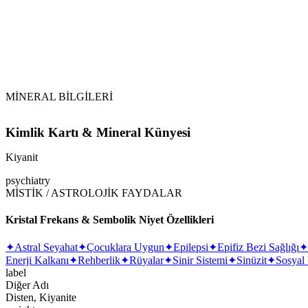
Diğer Taşların Asistanı:
Uygulama Önerisi:
MİNERAL BİLGİLERİ
Kimlik Kartı & Mineral Künyesi
Kiyanit
psychiatry
MİSTİK / ASTROLOJİK FAYDALAR
Kristal Frekans & Sembolik Niyet Özellikleri
✦
Astral Seyahat
✦
Çocuklara Uygun
✦
Epilepsi
✦
Epifiz Bezi Sağlığı
✦
Enerji Kalkanı
✦
Rehberlik
✦
Rüyalar
✦
Sinir Sistemi
✦
Sinüzit
✦
Sosyal
label
Diğer Adı
Disten, Kiyanite