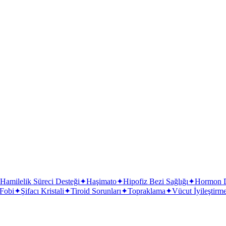
Hamilelik Süreci Desteği
✦
Haşimato
✦
Hipofiz Bezi Sağlığı
✦
Hormon 
 Fobi
✦
Şifacı Kristali
✦
Tiroid Sorunları
✦
Topraklama
✦
Vücut İyileştirm