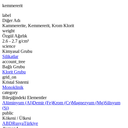
kemmererit
label
Diğer Adı
Kammererite, Kemmererit, Krom Klorit
weight
Özgül Ağırlık
2.6 - 2.7 g/cm³
science
Kimyasal Grubu
Silikatlar
account_tree
Bağlı Grubu
Klorit Grubu
grid_on
Kristal Sistemi
Monoklinik
category
Bileşiğindeki Elementler
Alüminyum (Al)
Demir (Fe)
Krom (Cr)
Magnezyum (Mg)
Silisyum
(Si)
public
Kökeni / Ülkesi
ABD
Rusya
Türkiye