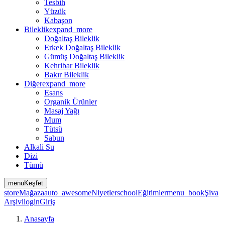
Tesbih
Yüzük
Kabaşon
Bileklik
expand_more
Doğaltaş Bileklik
Erkek Doğaltaş Bileklik
Gümüş Doğaltaş Bileklik
Kehribar Bileklik
Bakır Bileklik
Diğer
expand_more
Esans
Organik Ürünler
Masaj Yağı
Mum
Tütsü
Sabun
Alkali Su
Dizi
Tümü
menu
Keşfet
store
Mağaza
auto_awesome
Niyetler
school
Eğitimler
menu_book
Şiva
Arşivi
login
Giriş
Anasayfa