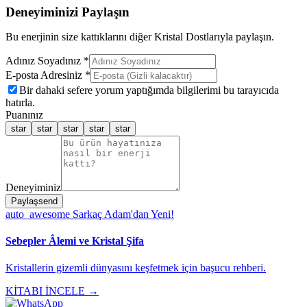
Deneyiminizi Paylaşın
Bu enerjinin size kattıklarını diğer Kristal Dostlarıyla paylaşın.
Adınız Soyadınız *
E-posta Adresiniz *
Bir dahaki sefere yorum yaptığımda bilgilerimi bu tarayıcıda
hatırla.
Puanınız
star
star
star
star
star
Deneyiminiz
Paylaş
send
auto_awesome
Sarkaç Adam'dan Yeni!
Sebepler Âlemi ve Kristal Şifa
Kristallerin gizemli dünyasını keşfetmek için başucu rehberi.
KİTABI İNCELE →