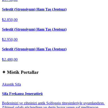
Selestit (Stronsiyum) Ham Taş (Jeotsuz)
₺2.850,00
Selestit (Stronsiyum) Ham Taş (Jeotsuz)
₺2.950,00
Selestit (Stronsiyum) Ham Taş (Jeotsuz)
₺2.480,00
✦
Mistik Portallar
Akustik Şifa
Şifa Frekansı Jeneratörü
Bedeninizi ve zihninizi antik Solfeggio titreşimleriyle uyumlandırın.
Zihinsel odağı güçlendiren ve derin huzur veren saf meditasyon