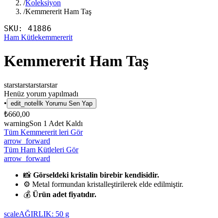
/
Koleksiyon
/
Kemmererit Ham Taş
SKU:
41886
Ham Kütle
kemmererit
Kemmererit Ham Taş
star
star
star
star
star
Henüz yorum yapılmadı
•
edit_note
İlk Yorumu Sen Yap
₺660,00
warning
Son
1
Adet Kaldı
Tüm Kemmererit leri Gör
arrow_forward
Tüm Ham Kütleleri Gör
arrow_forward
📸
Görseldeki kristalin birebir kendisidir.
⚙️ Metal formundan kristalleştirilerek elde edilmiştir.
💰
Ürün adet fiyatıdır.
scale
AĞIRLIK:
50
g