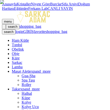
Anasayfa
Kristaller
Niyete Göre
Burçlar
Şifa Arşivi
Doğum
Haritası
Eğitimler
Frekans Lab
CANLI YAYIN
menu
shopping_bag
search
login
GİRİŞ
favorite
shopping_bag
search
Ham Kütle
Tımbıl
Obelisk
Obje
Küre
Sarkaç
Lamba
Masaj Aleti
expand_more
Gua-Sha
Spa Taşı
Roller
Takı
expand_more
Halhal
Küpe
Kolye
Kolye Ucu