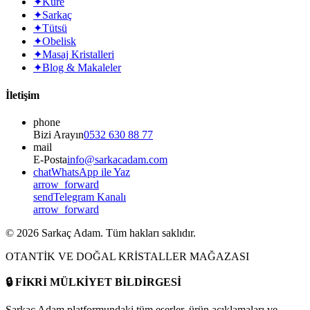
✦
Küre
✦
Sarkaç
✦
Tütsü
✦
Obelisk
✦
Masaj Kristalleri
✦
Blog & Makaleler
İletişim
phone
Bizi Arayın
0532 630 88 77
mail
E-Posta
info@sarkacadam.com
chat
WhatsApp ile Yaz
arrow_forward
send
Telegram Kanalı
arrow_forward
©
2026
Sarkaç Adam. Tüm hakları saklıdır.
OTANTİK VE DOĞAL KRİSTALLER MAĞAZASI
🔒
FİKRİ MÜLKİYET BİLDİRGESİ
Sarkaç Adam platformundaki tüm eserler, ürün açıklamaları ve