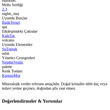
diamond
Mohs Sertliği
2-3
nights_stay
Uyumlu Burçlar
Balık
Terazi
spa
Etkileşimdeki Çakralar
Kalp
Taç
volcano
Uyumlu Elementler
Su
Toprak
orbit
Yönetici Gezegenleri
Neptün
Venüs
palette
Renk Tonları
Kırmızı
Mor
Mineralojik veriler referans amaçlıdır. Doğal kristaller tıbbi ilaç veya
tedavi yerine geçmez, doğrudan şifa vaat etmez.
Değerlendirmeler & Yorumlar