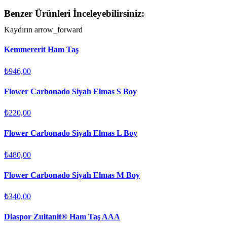
Benzer Ürünleri İnceleyebilirsiniz:
Kaydırın
arrow_forward
Kemmererit Ham Taş
₺946,00
Flower Carbonado Siyah Elmas S Boy
₺220,00
Flower Carbonado Siyah Elmas L Boy
₺480,00
Flower Carbonado Siyah Elmas M Boy
₺340,00
Diaspor Zultanit® Ham Taş AAA