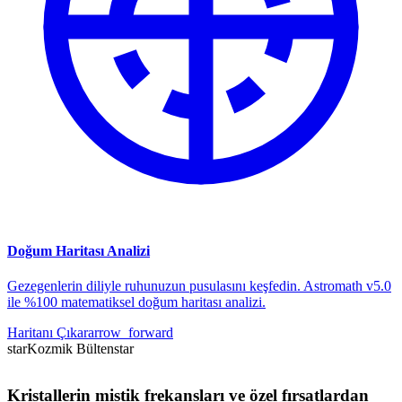
Doğum Haritası Analizi
Gezegenlerin diliyle ruhunuzun pusulasını keşfedin. Astromath v5.0
ile %100 matematiksel doğum haritası analizi.
Haritanı Çıkar
arrow_forward
star
Kozmik Bülten
star
Kristallerin mistik frekansları ve özel fırsatlardan