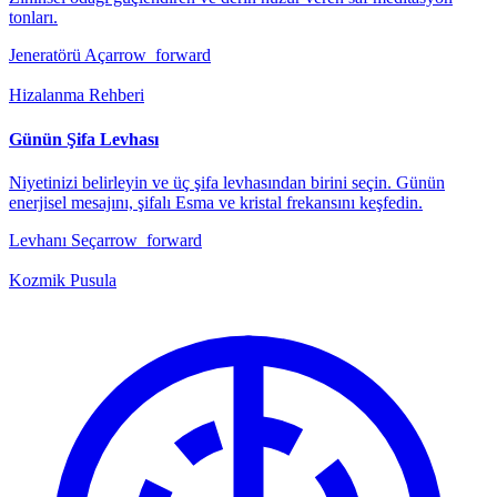
tonları.
Jeneratörü Aç
arrow_forward
Hizalanma Rehberi
Günün Şifa Levhası
Niyetinizi belirleyin ve üç şifa levhasından birini seçin. Günün
enerjisel mesajını, şifalı Esma ve kristal frekansını keşfedin.
Levhanı Seç
arrow_forward
Kozmik Pusula