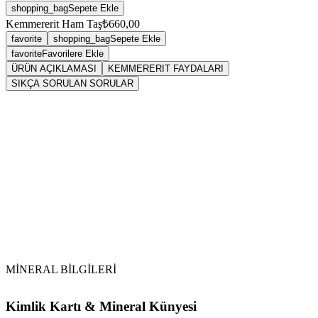
shopping_bag
Sepete Ekle
Kemmererit Ham Taş
₺660,00
favorite
shopping_bag
Sepete Ekle
favorite
Favorilere Ekle
ÜRÜN AÇIKLAMASI
KEMMERERIT FAYDALARI
SIKÇA SORULAN SORULAR
Sarkaç
kemmererit
MİNERAL BİLGİLERİ
Kimlik Kartı & Mineral Künyesi