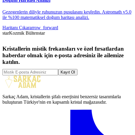
Doğum Haritası Analizi
Gezegenlerin diliyle ruhunuzun pusulasını keşfedin. Astromath v5.0
ile %100 matematiksel doğum haritası analizi.
Haritanı Çıkar
arrow_forward
star
Kozmik Bülten
star
Kristallerin mistik frekansları ve özel fırsatlardan
haberdar olmak için e-posta adresiniz ile ailemize
katılın.
Kayıt Ol
Sarkaç Adam, kristallerin şifalı enerjisini benzersiz tasarımlarla
buluşturan Türkiye'nin en kapsamlı kristal mağazasıdır.