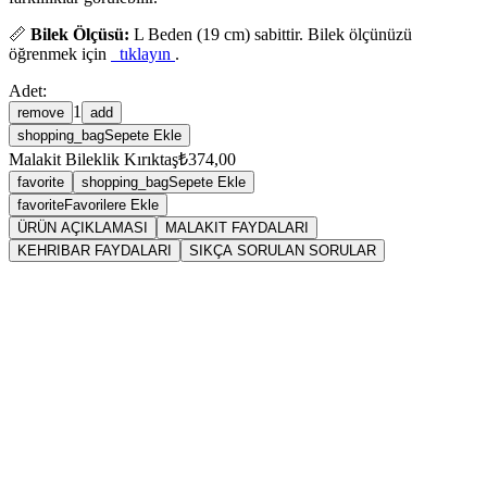
📏
Bilek Ölçüsü:
L Beden (19 cm) sabittir. Bilek ölçünüzü
öğrenmek için
tıklayın
.
Adet:
1
remove
add
shopping_bag
Sepete Ekle
Malakit Bileklik Kırıktaş
₺374,00
favorite
shopping_bag
Sepete Ekle
favorite
Favorilere Ekle
ÜRÜN AÇIKLAMASI
MALAKIT FAYDALARI
KEHRIBAR FAYDALARI
SIKÇA SORULAN SORULAR
Sarkaç
Malakit