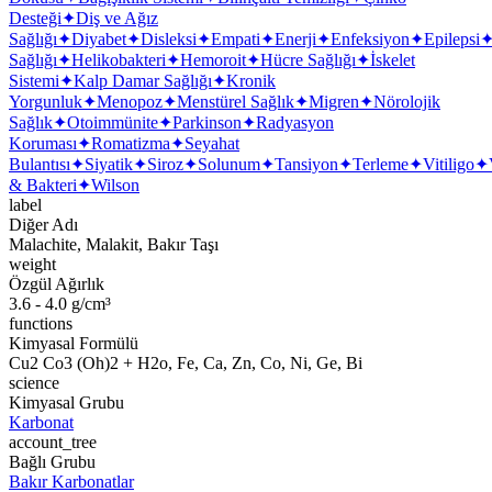
Desteği
✦
Diş ve Ağız
Sağlığı
✦
Diyabet
✦
Disleksi
✦
Empati
✦
Enerji
✦
Enfeksiyon
✦
Epilepsi
Sağlığı
✦
Helikobakteri
✦
Hemoroit
✦
Hücre Sağlığı
✦
İskelet
Sistemi
✦
Kalp Damar Sağlığı
✦
Kronik
Yorgunluk
✦
Menopoz
✦
Menstürel Sağlık
✦
Migren
✦
Nörolojik
Sağlık
✦
Otoimmünite
✦
Parkinson
✦
Radyasyon
Koruması
✦
Romatizma
✦
Seyahat
Bulantısı
✦
Siyatik
✦
Siroz
✦
Solunum
✦
Tansiyon
✦
Terleme
✦
Vitiligo
✦
& Bakteri
✦
Wilson
label
Diğer Adı
Malachite, Malakit, Bakır Taşı
weight
Özgül Ağırlık
3.6 - 4.0 g/cm³
functions
Kimyasal Formülü
Cu2 Co3 (Oh)2 + H2o, Fe, Ca, Zn, Co, Ni, Ge, Bi
science
Kimyasal Grubu
Karbonat
account_tree
Bağlı Grubu
Bakır Karbonatlar