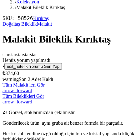
/
Koleksiyon
/
Malakit Bileklik Kırıktaş
SKU:
58526
Kırıktaş
Doğaltaş Bileklik
Malakit
Malakit Bileklik Kırıktaş
star
star
star
star
star
Henüz yorum yapılmadı
•
edit_note
İlk Yorumu Sen Yap
₺374,00
warning
Son
2
Adet Kaldı
Tüm Malakit leri Gör
arrow_forward
Tüm Bileklikleri Gör
arrow_forward
🌿 Görsel, stoklarımızdan çekilmiştir.
Gönderilecek ürün, aynı gruba ait benzer formda bir parçadır.
Her kristal kendine özgü olduğu için ton ve kristal yapısında küçük
farklılıklar görülebilir.