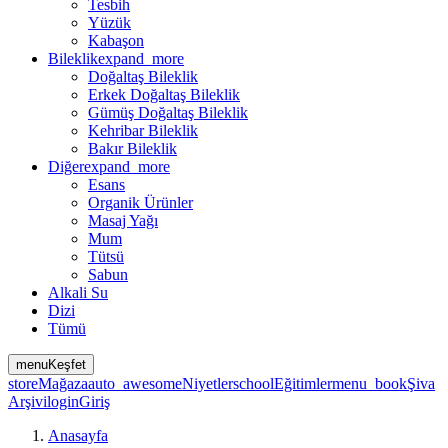
Tesbih
Yüzük
Kabaşon
Bileklik
expand_more
Doğaltaş Bileklik
Erkek Doğaltaş Bileklik
Gümüş Doğaltaş Bileklik
Kehribar Bileklik
Bakır Bileklik
Diğer
expand_more
Esans
Organik Ürünler
Masaj Yağı
Mum
Tütsü
Sabun
Alkali Su
Dizi
Tümü
menu
Keşfet
store
Mağaza
auto_awesome
Niyetler
school
Eğitimler
menu_book
Şiva
Arşivi
login
Giriş
Anasayfa