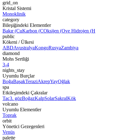
grid_on
Kristal Sistemi
Monoklinik
category
Bileşiğindeki Elementler
Bakır (Cu
Karbon (C
Oksijen (O
ve Hidrojen (H
public
Kökeni / Ülkesi
ABD
Avustralya
Kongo
Rusya
Zambiya
diamond
Mohs Sertliği
3-4
nights_stay
Uyumlu Burçlar
Boğa
Başak
Terazi
Akrep
Yay
Oğlak
spa
Etkileşimdeki Çakralar
Taç
3. göz
Boğaz
Kalp
Solar
Sakral
Kök
volcano
Uyumlu Elementler
Toprak
orbit
Yönetici Gezegenleri
Venüs
palette