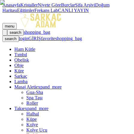
Anasayfa
Kristaller
Niyete Göre
Burçlar
Şifa Arşivi
Doğum
Haritası
Eğitimler
Frekans Lab
CANLI YAYIN
menu
shopping_bag
search
login
GİRİŞ
favorite
shopping_bag
search
Ham Kütle
Tımbıl
Obelisk
Obje
Küre
Sarkaç
Lamba
Masaj Aleti
expand_more
Gua-Sha
Spa Taşı
Roller
Takı
expand_more
Halhal
Küpe
Kolye
Kolye Ucu