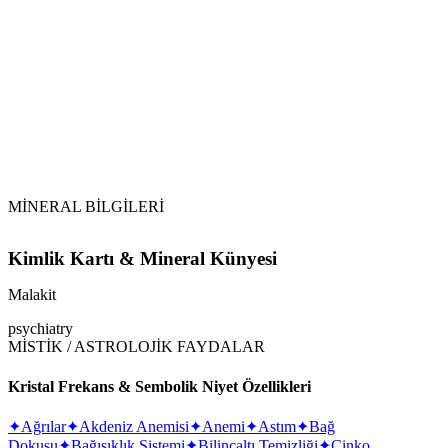
Malakit (Malachite)
bakır
Kesinlikle doğrudan içme suyuna atılmamalı,
eliksir (taşlı su) yapımında doğrudan temas yöntemiyle
kullanılmamalıdır.
bakır
Vikipedi Malakit
makalesine
MİNERAL BİLGİLERİ
Kimlik Kartı & Mineral Künyesi
Malakit
psychiatry
MİSTİK / ASTROLOJİK FAYDALAR
Kristal Frekans & Sembolik Niyet Özellikleri
✦
Ağrılar
✦
Akdeniz Anemisi
✦
Anemi
✦
Astım
✦
Bağ
Dokusu
✦
Bağışıklık Sistemi
✦
Bilinçaltı Temizliği
✦
Çinko