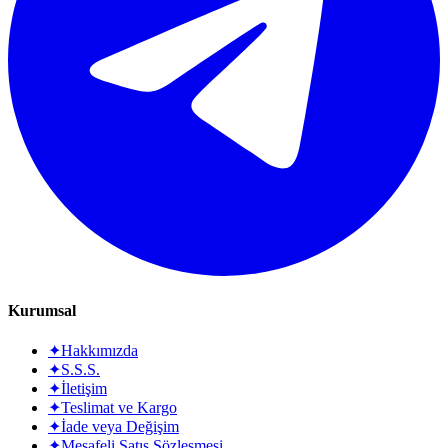
Kurumsal
✦
Hakkımızda
✦
S.S.S.
✦
İletişim
✦
Teslimat ve Kargo
✦
İade veya Değişim
✦
Mesafeli Satış Sözleşmesi