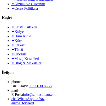
✦
Gizlilik ve Güvenlik
✦
Çerez Politikası
Keşfet
✦
Kristal Bileklik
✦
Kolye
✦
Ham Kütle
✦
Küre
✦
Sarkaç
✦
Tütsü
✦
Obelisk
✦
Masaj Kristalleri
✦
Blog & Makaleler
İletişim
phone
Bizi Arayın
0532 630 88 77
mail
E-Posta
info@sarkacadam.com
chat
WhatsApp ile Yaz
arrow_forward