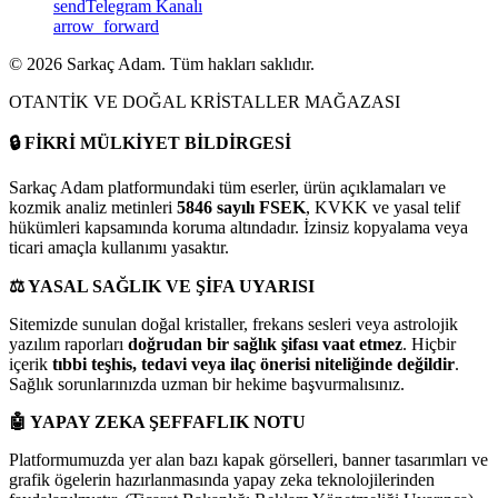
send
Telegram Kanalı
arrow_forward
©
2026
Sarkaç Adam. Tüm hakları saklıdır.
OTANTİK VE DOĞAL KRİSTALLER MAĞAZASI
🔒
FİKRİ MÜLKİYET BİLDİRGESİ
Sarkaç Adam platformundaki tüm eserler, ürün açıklamaları ve
kozmik analiz metinleri
5846 sayılı FSEK
, KVKK ve yasal telif
hükümleri kapsamında koruma altındadır. İzinsiz kopyalama veya
ticari amaçla kullanımı yasaktır.
⚖️
YASAL SAĞLIK VE ŞİFA UYARISI
Sitemizde sunulan doğal kristaller, frekans sesleri veya astrolojik
yazılım raporları
doğrudan bir sağlık şifası vaat etmez
. Hiçbir
içerik
tıbbi teşhis, tedavi veya ilaç önerisi niteliğinde değildir
.
Sağlık sorunlarınızda uzman bir hekime başvurmalısınız.
🤖
YAPAY ZEKA ŞEFFAFLIK NOTU
Platformumuzda yer alan bazı kapak görselleri, banner tasarımları ve
grafik ögelerin hazırlanmasında yapay zeka teknolojilerinden