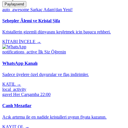
Paylaş
send
auto_awesome
Sarkaç Adam'dan Yeni!
Sebepler Âlemi ve Kristal Şifa
Kristallerin gizemli dünyasını keşfetmek için başucu rehberi.
KİTABI İNCELE →
notifications_active
İlk Siz Öğrenin
WhatsApp Kanalı
Sadece üyelere özel duyurular ve flaş indirimler.
KATIL →
local_activity
gavel
Her Çarşamba 22:00
Canlı Mezatlar
Açık artırma ile en nadide kristalleri uygun fiyata kazanın.
KAYIT OL →