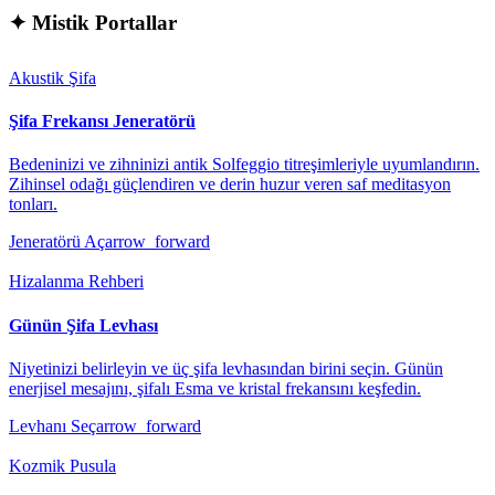
✦
Mistik Portallar
Akustik Şifa
Şifa Frekansı Jeneratörü
Bedeninizi ve zihninizi antik Solfeggio titreşimleriyle uyumlandırın.
Zihinsel odağı güçlendiren ve derin huzur veren saf meditasyon
tonları.
Jeneratörü Aç
arrow_forward
Hizalanma Rehberi
Günün Şifa Levhası
Niyetinizi belirleyin ve üç şifa levhasından birini seçin. Günün
enerjisel mesajını, şifalı Esma ve kristal frekansını keşfedin.
Levhanı Seç
arrow_forward
Kozmik Pusula