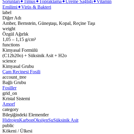
Sorunları
✦
Timus
✦
Topraklama
✦
Üreme Sağlığı
✦
Vitamin
Emilimi
✦
Virüs & Bakteri
label
Diğer Adı
Amber, Bernstein, Güneştaşı, Kopal, Reçine Taşı
weight
Özgül Ağırlık
1,05 – 1,15 g/cm³
functions
Kimyasal Formülü
(C12h20o) + Süksinik Asit + H2o
science
Kimyasal Grubu
Çam Reçinesi Fosili
account_tree
Bağlı Grubu
Fosiller
grid_on
Kristal Sistemi
Amorf
category
Bileşiğindeki Elementler
Hidrojen
Karbon
Oksijen
Su
Süksinik Asit
public
Kökeni / Ülkesi