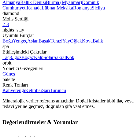
Almanya
Baltık Denizi
Burma (Myanmar)
Dominik
Cumhuriyeti
Kanada
Lübnan
Meksika
Romanya
Sicilya
diamond
Mohs Sertliği
2-3
nights_stay
Uyumlu Burçlar
Boğa
Yengeç
Aslan
Başak
Terazi
Yay
Oğlak
Kova
Balık
spa
Etkileşimdeki Çakralar
Taç
3. göz
Boğaz
Kalp
Solar
Sakral
Kök
orbit
Yönetici Gezegenleri
Güneş
palette
Renk Tonları
Kahverengi
Kehribar
Sarı
Turuncu
Mineralojik veriler referans amaçlıdır. Doğal kristaller tıbbi ilaç veya
tedavi yerine geçmez, doğrudan şifa vaat etmez.
Değerlendirmeler & Yorumlar