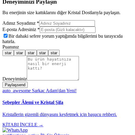
Deneyiminizi Paylaşın
Bu enerjinin size kattıklarını diğer Kristal Dostlarıyla paylaşın.
Adınız Soyadınız *
E-posta Adresiniz *
Bir dahaki sefere yorum yaptığımda bilgilerimi bu tarayıcıda
hatırla.
Puanınız
star
star
star
star
star
Deneyiminiz
Paylaş
send
auto_awesome
Sarkaç Adam'dan Yeni!
Sebepler Âlemi ve Kristal Şifa
Kristallerin gizemli dünyasını keşfetmek için başucu rehberi.
KİTABI İNCELE →