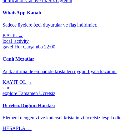
notifications_active
İlk Siz Öğrenin
WhatsApp Kanalı
Sadece üyelere özel duyurular ve flaş indirimler.
KATIL →
local_activity
gavel
Her Çarşamba 22:00
Canlı Mezatlar
Açık artırma ile en nadide kristalleri uygun fiyata kazanın.
KAYIT OL →
star
explore
Tamamen Ücretsiz
Ücretsiz Doğum Haritası
Element dengenizi ve kadersel kristalinizi ücretsiz tespit edin.
HESAPLA →