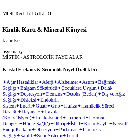
MİNERAL BİLGİLERİ
Kimlik Kartı & Mineral Künyesi
Kehribar
psychiatry
MİSTİK / ASTROLOJİK FAYDALAR
Kristal Frekans & Sembolik Niyet Özellikleri
✦
Ağır Hastalıklar
✦
Alerji
✦
Alzheimer
✦
Astım
✦
Bağırsak
Sağlığı
✦
Balgam Söktürücü
✦
Çocuklara Uygun
✦
Dalak
Sağlığı
✦
Depresyon
✦
Demans
✦
Detoks (Beden)
✦
Diş ve Ağız
Sağlığı
✦
Disleksi
✦
Endokrin
Sistem
✦
Enerji
✦
Guatr
✦
Grip
✦
Hafıza
✦
Hamilelik Süreci
Desteği
✦
Haşimato
✦
Havale
(Konvülsiyon)
✦
Helikobakteri
✦
Hemoroit
✦
Hormon
Dengesi
✦
Hücre Sağlığı
✦
İltihap
✦
İshal
✦
Koku Kaybı
✦
Negatif
Enerji Kalkanı
✦
Obsesyon
✦
Parkinson
✦
Pankreas
Sağlığı
✦
Sarılık
✦
Sinir Sistemi
✦
Tiroid