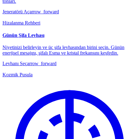
tonları.
Jeneratörü Aç
arrow_forward
Hizalanma Rehberi
Günün Şifa Levhası
Niyetinizi belirleyin ve üç şifa levhasından birini seçin. Günün
enerjisel mesajını, şifalı Esma ve kristal frekansını keşfedin.
Levhanı Seç
arrow_forward
Kozmik Pusula