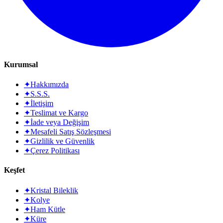
Kurumsal
✦
Hakkımızda
✦
S.S.S.
✦
İletişim
✦
Teslimat ve Kargo
✦
İade veya Değişim
✦
Mesafeli Satış Sözleşmesi
✦
Gizlilik ve Güvenlik
✦
Çerez Politikası
Keşfet
✦
Kristal Bileklik
✦
Kolye
✦
Ham Kütle
✦
Küre