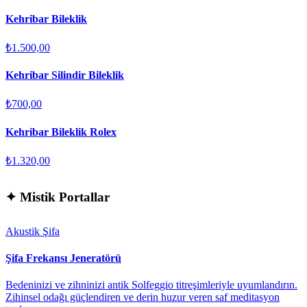
Kehribar Bileklik
₺1.500,00
Kehribar Silindir Bileklik
₺700,00
Kehribar Bileklik Rolex
₺1.320,00
✦
Mistik Portallar
Akustik Şifa
Şifa Frekansı Jeneratörü
Bedeninizi ve zihninizi antik Solfeggio titreşimleriyle uyumlandırın.
Zihinsel odağı güçlendiren ve derin huzur veren saf meditasyon