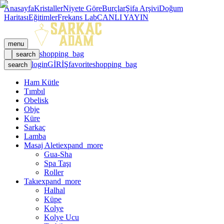
Anasayfa
Kristaller
Niyete Göre
Burçlar
Şifa Arşivi
Doğum
Haritası
Eğitimler
Frekans Lab
CANLI YAYIN
menu
shopping_bag
search
login
GİRİŞ
favorite
shopping_bag
search
Ham Kütle
Tımbıl
Obelisk
Obje
Küre
Sarkaç
Lamba
Masaj Aleti
expand_more
Gua-Sha
Spa Taşı
Roller
Takı
expand_more
Halhal
Küpe
Kolye
Kolye Ucu