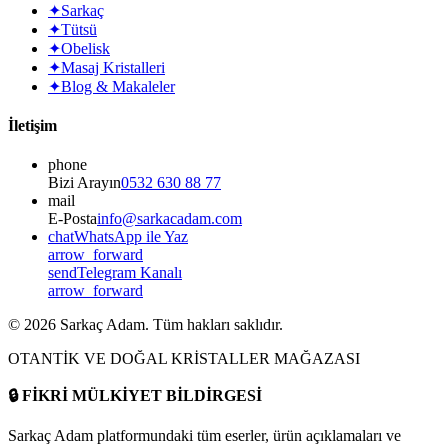
✦
Sarkaç
✦
Tütsü
✦
Obelisk
✦
Masaj Kristalleri
✦
Blog & Makaleler
İletişim
phone
Bizi Arayın
0532 630 88 77
mail
E-Posta
info@sarkacadam.com
chat
WhatsApp ile Yaz
arrow_forward
send
Telegram Kanalı
arrow_forward
©
2026
Sarkaç Adam. Tüm hakları saklıdır.
OTANTİK VE DOĞAL KRİSTALLER MAĞAZASI
🔒
FİKRİ MÜLKİYET BİLDİRGESİ
Sarkaç Adam platformundaki tüm eserler, ürün açıklamaları ve