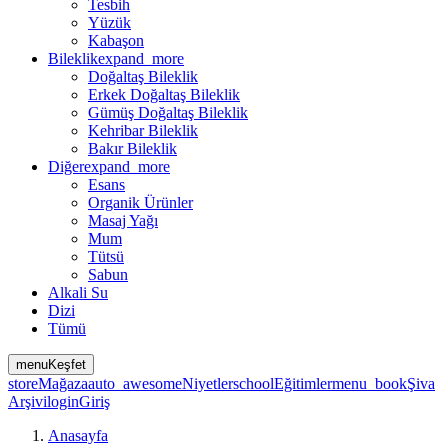
Tesbih
Yüzük
Kabaşon
Bileklik
expand_more
Doğaltaş Bileklik
Erkek Doğaltaş Bileklik
Gümüş Doğaltaş Bileklik
Kehribar Bileklik
Bakır Bileklik
Diğer
expand_more
Esans
Organik Ürünler
Masaj Yağı
Mum
Tütsü
Sabun
Alkali Su
Dizi
Tümü
menu
Keşfet
store
Mağaza
auto_awesome
Niyetler
school
Eğitimler
menu_book
Şiva
Arşivi
login
Giriş
Anasayfa