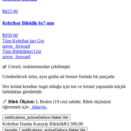
₺825,00
Kehribar Bileklik 6x7 mm
₺950,00
Tüm Kehribar ları Gör
arrow_forward
Tüm Bileklikleri Gör
arrow_forward
🌿 Görsel, stoklarımızdan çekilmiştir.
Gönderilecek ürün, aynı gruba ait benzer formda bir parçadır.
Her kristal kendine özgü olduğu için ton ve kristal yapısında küçük
farklılıklar görülebilir.
📏
Bilek Ölçüsü:
L Beden (19 cm) sabittir. Bilek ölçünüzü
öğrenmek için
tıklayın
.
notifications_active
Gelince Haber Ver
Kehribar Damla Karayip Bileklik
₺3.500,00
favorite
notifications_active
Gelince Haber Ver