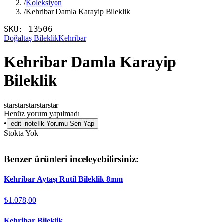
/
Koleksiyon
/
Kehribar Damla Karayip Bileklik
SKU:
13506
Doğaltaş Bileklik
Kehribar
Kehribar Damla Karayip
Bileklik
star
star
star
star
star
Henüz yorum yapılmadı
•
edit_note
İlk Yorumu Sen Yap
Stokta Yok
Benzer ürünleri inceleyebilirsiniz:
Kehribar Aytaşı Rutil Bileklik 8mm
₺1.078,00
Kehribar Bileklik