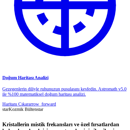
Doğum Haritası Analizi
Gezegenlerin diliyle ruhunuzun pusulasını keşfedin. Astromath v5.0
ile %100 matematiksel doğum haritası analizi.
Haritanı Çıkar
arrow_forward
star
Kozmik Bülten
star
Kristallerin mistik frekansları ve özel fırsatlardan