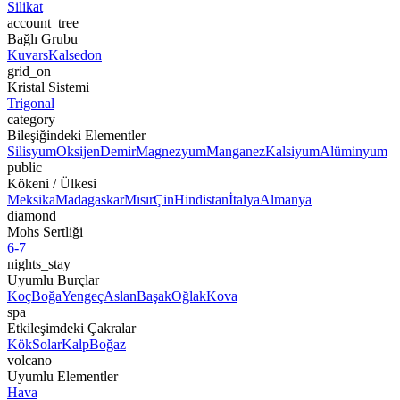
Silikat
account_tree
Bağlı Grubu
Kuvars
Kalsedon
grid_on
Kristal Sistemi
Trigonal
category
Bileşiğindeki Elementler
Silisyum
Oksijen
Demir
Magnezyum
Manganez
Kalsiyum
Alüminyum
public
Kökeni / Ülkesi
Meksika
Madagaskar
Mısır
Çin
Hindistan
İtalya
Almanya
diamond
Mohs Sertliği
6-7
nights_stay
Uyumlu Burçlar
Koç
Boğa
Yengeç
Aslan
Başak
Oğlak
Kova
spa
Etkileşimdeki Çakralar
Kök
Solar
Kalp
Boğaz
volcano
Uyumlu Elementler
Hava