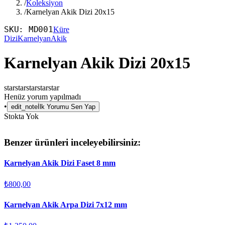
/
Koleksiyon
/
Karnelyan Akik Dizi 20x15
SKU:
MD001
Küre
Dizi
Karnelyan
Akik
Karnelyan Akik Dizi 20x15
star
star
star
star
star
Henüz yorum yapılmadı
•
edit_note
İlk Yorumu Sen Yap
Stokta Yok
Benzer ürünleri inceleyebilirsiniz:
Karnelyan Akik Dizi Faset 8 mm
₺800,00
Karnelyan Akik Arpa Dizi 7x12 mm