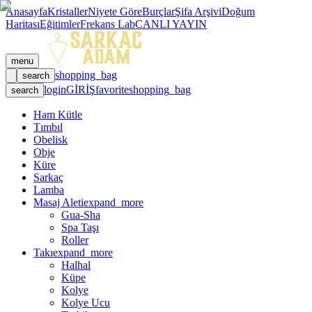
Anasayfa
Kristaller
Niyete Göre
Burçlar
Şifa Arşivi
Doğum
Haritası
Eğitimler
Frekans Lab
CANLI YAYIN
menu
shopping_bag
search
login
GİRİŞ
favorite
shopping_bag
search
Ham Kütle
Tımbıl
Obelisk
Obje
Küre
Sarkaç
Lamba
Masaj Aleti
expand_more
Gua-Sha
Spa Taşı
Roller
Takı
expand_more
Halhal
Küpe
Kolye
Kolye Ucu