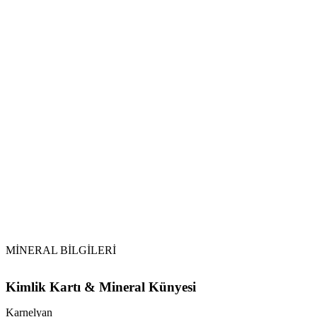
Sarkaç
Karnelyan
\n \t
Bedeni güçlendirir, lenflerin sirkülasyonunu rahatlatır.
\n \t
Tansiyonu dengeler. Özellikle düşük tansiyonu normal
seviyesine getirir.
\n
MİNERAL BİLGİLERİ
Kimlik Kartı & Mineral Künyesi
Karnelyan