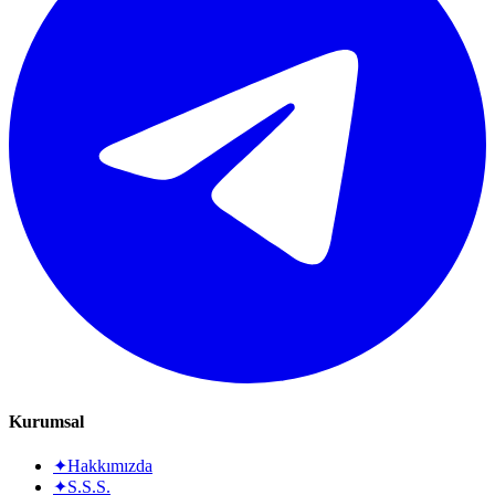
Kurumsal
✦
Hakkımızda
✦
S.S.S.