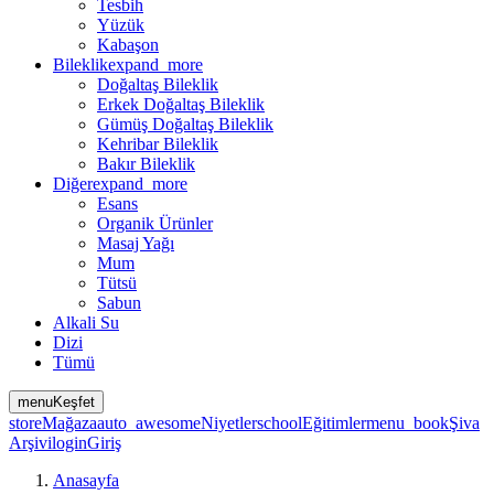
Tesbih
Yüzük
Kabaşon
Bileklik
expand_more
Doğaltaş Bileklik
Erkek Doğaltaş Bileklik
Gümüş Doğaltaş Bileklik
Kehribar Bileklik
Bakır Bileklik
Diğer
expand_more
Esans
Organik Ürünler
Masaj Yağı
Mum
Tütsü
Sabun
Alkali Su
Dizi
Tümü
menu
Keşfet
store
Mağaza
auto_awesome
Niyetler
school
Eğitimler
menu_book
Şiva
Arşivi
login
Giriş
Anasayfa