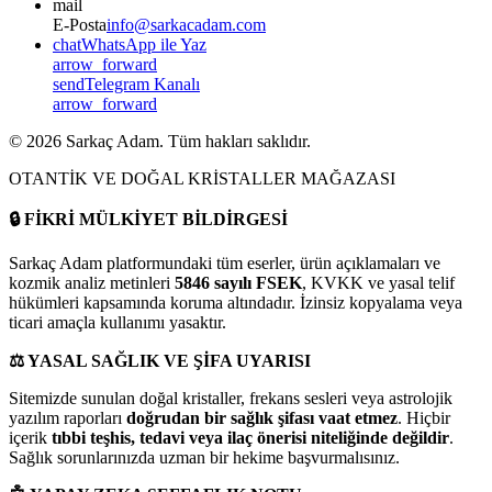
mail
E-Posta
info@sarkacadam.com
chat
WhatsApp ile Yaz
arrow_forward
send
Telegram Kanalı
arrow_forward
©
2026
Sarkaç Adam. Tüm hakları saklıdır.
OTANTİK VE DOĞAL KRİSTALLER MAĞAZASI
🔒
FİKRİ MÜLKİYET BİLDİRGESİ
Sarkaç Adam platformundaki tüm eserler, ürün açıklamaları ve
kozmik analiz metinleri
5846 sayılı FSEK
, KVKK ve yasal telif
hükümleri kapsamında koruma altındadır. İzinsiz kopyalama veya
ticari amaçla kullanımı yasaktır.
⚖️
YASAL SAĞLIK VE ŞİFA UYARISI
Sitemizde sunulan doğal kristaller, frekans sesleri veya astrolojik
yazılım raporları
doğrudan bir sağlık şifası vaat etmez
. Hiçbir
içerik
tıbbi teşhis, tedavi veya ilaç önerisi niteliğinde değildir
.
Sağlık sorunlarınızda uzman bir hekime başvurmalısınız.