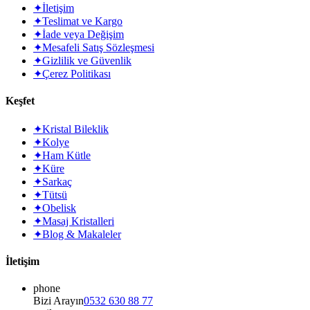
✦
İletişim
✦
Teslimat ve Kargo
✦
İade veya Değişim
✦
Mesafeli Satış Sözleşmesi
✦
Gizlilik ve Güvenlik
✦
Çerez Politikası
Keşfet
✦
Kristal Bileklik
✦
Kolye
✦
Ham Kütle
✦
Küre
✦
Sarkaç
✦
Tütsü
✦
Obelisk
✦
Masaj Kristalleri
✦
Blog & Makaleler
İletişim
phone
Bizi Arayın
0532 630 88 77