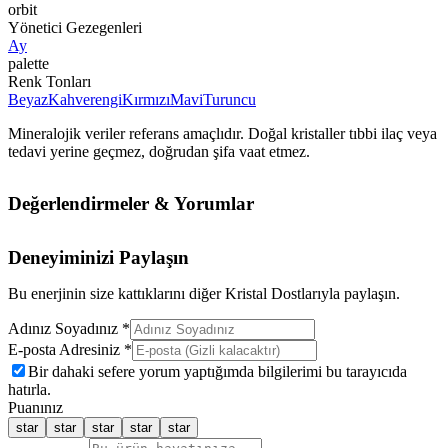
orbit
Yönetici Gezegenleri
Ay
palette
Renk Tonları
Beyaz
Kahverengi
Kırmızı
Mavi
Turuncu
Mineralojik veriler referans amaçlıdır. Doğal kristaller tıbbi ilaç veya
tedavi yerine geçmez, doğrudan şifa vaat etmez.
Değerlendirmeler & Yorumlar
Deneyiminizi Paylaşın
Bu enerjinin size kattıklarını diğer Kristal Dostlarıyla paylaşın.
Adınız Soyadınız *
E-posta Adresiniz *
Bir dahaki sefere yorum yaptığımda bilgilerimi bu tarayıcıda
hatırla.
Puanınız
star
star
star
star
star