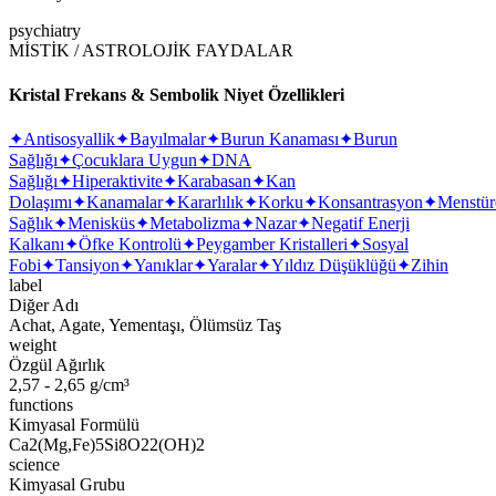
psychiatry
MİSTİK / ASTROLOJİK FAYDALAR
Kristal Frekans & Sembolik Niyet Özellikleri
✦
Antisosyallik
✦
Bayılmalar
✦
Burun Kanaması
✦
Burun
Sağlığı
✦
Çocuklara Uygun
✦
DNA
Sağlığı
✦
Hiperaktivite
✦
Karabasan
✦
Kan
Dolaşımı
✦
Kanamalar
✦
Kararlılık
✦
Korku
✦
Konsantrasyon
✦
Menstür
Sağlık
✦
Menisküs
✦
Metabolizma
✦
Nazar
✦
Negatif Enerji
Kalkanı
✦
Öfke Kontrolü
✦
Peygamber Kristalleri
✦
Sosyal
Fobi
✦
Tansiyon
✦
Yanıklar
✦
Yaralar
✦
Yıldız Düşüklüğü
✦
Zihin
label
Diğer Adı
Achat, Agate, Yementaşı, Ölümsüz Taş
weight
Özgül Ağırlık
2,57 - 2,65 g/cm³
functions
Kimyasal Formülü
Ca2(Mg,Fe)5Si8O22(OH)2
science
Kimyasal Grubu