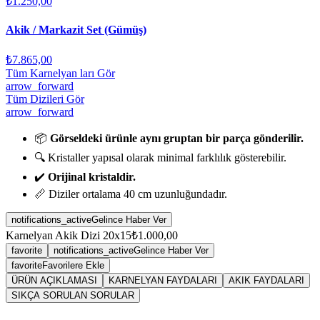
₺1.250,00
Akik / Markazit Set (Gümüş)
₺7.865,00
Tüm Karnelyan ları Gör
arrow_forward
Tüm Dizileri Gör
arrow_forward
📦
Görseldeki ürünle aynı gruptan bir parça gönderilir.
🔍 Kristaller yapısal olarak minimal farklılık gösterebilir.
✔️
Orijinal kristaldir.
📏 Diziler ortalama 40 cm uzunluğundadır.
notifications_active
Gelince Haber Ver
Karnelyan Akik Dizi 20x15
₺1.000,00
favorite
notifications_active
Gelince Haber Ver
favorite
Favorilere Ekle
ÜRÜN AÇIKLAMASI
KARNELYAN FAYDALARI
AKIK FAYDALARI
SIKÇA SORULAN SORULAR