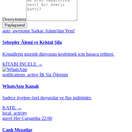
Deneyiminiz
Paylaş
send
auto_awesome
Sarkaç Adam'dan Yeni!
Sebepler Âlemi ve Kristal Şifa
Kristallerin gizemli dünyasını keşfetmek için başucu rehberi.
KİTABI İNCELE →
notifications_active
İlk Siz Öğrenin
WhatsApp Kanalı
Sadece üyelere özel duyurular ve flaş indirimler.
KATIL →
local_activity
gavel
Her Çarşamba 22:00
Canlı Mezatlar