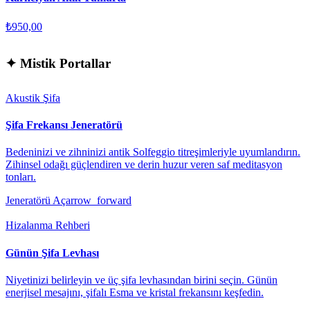
₺950,00
✦
Mistik Portallar
Akustik Şifa
Şifa Frekansı Jeneratörü
Bedeninizi ve zihninizi antik Solfeggio titreşimleriyle uyumlandırın.
Zihinsel odağı güçlendiren ve derin huzur veren saf meditasyon
tonları.
Jeneratörü Aç
arrow_forward
Hizalanma Rehberi
Günün Şifa Levhası
Niyetinizi belirleyin ve üç şifa levhasından birini seçin. Günün
enerjisel mesajını, şifalı Esma ve kristal frekansını keşfedin.