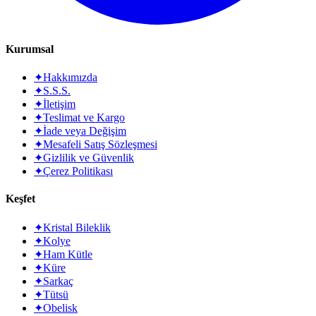
Kurumsal
✦
Hakkımızda
✦
S.S.S.
✦
İletişim
✦
Teslimat ve Kargo
✦
İade veya Değişim
✦
Mesafeli Satış Sözleşmesi
✦
Gizlilik ve Güvenlik
✦
Çerez Politikası
Keşfet
✦
Kristal Bileklik
✦
Kolye
✦
Ham Kütle
✦
Küre
✦
Sarkaç
✦
Tütsü
✦
Obelisk