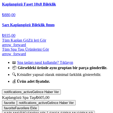
Kaplangözü Faset 10x8 Bileklik
₺880,00
Sarı Kaplangözü Bileklik 8mm
₺935,00
Tüm Kaplan GöZü leri Gör
arrow_forward
Tüm Spa Taşı Ürünlerini Gör
arrow_forward
📖
Spa taşları nasıl kullanılır? Tıklayın
📦
Görseldeki ürünle aynı gruptan bir parça gönderilir.
🔍 Kristaller yapısal olarak minimal farklılık gösterebilir.
💰
Ürün adet fiyatıdır.
notifications_active
Gelince Haber Ver
Kaplangözü Spa Taşı
₺605,00
favorite
notifications_active
Gelince Haber Ver
favorite
Favorilere Ekle