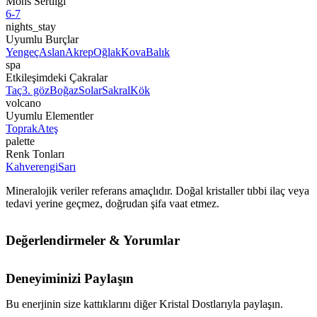
Mohs Sertliği
6-7
nights_stay
Uyumlu Burçlar
Yengeç
Aslan
Akrep
Oğlak
Kova
Balık
spa
Etkileşimdeki Çakralar
Taç
3. göz
Boğaz
Solar
Sakral
Kök
volcano
Uyumlu Elementler
Toprak
Ateş
palette
Renk Tonları
Kahverengi
Sarı
Mineralojik veriler referans amaçlıdır. Doğal kristaller tıbbi ilaç veya
tedavi yerine geçmez, doğrudan şifa vaat etmez.
Değerlendirmeler & Yorumlar
Deneyiminizi Paylaşın
Bu enerjinin size kattıklarını diğer Kristal Dostlarıyla paylaşın.