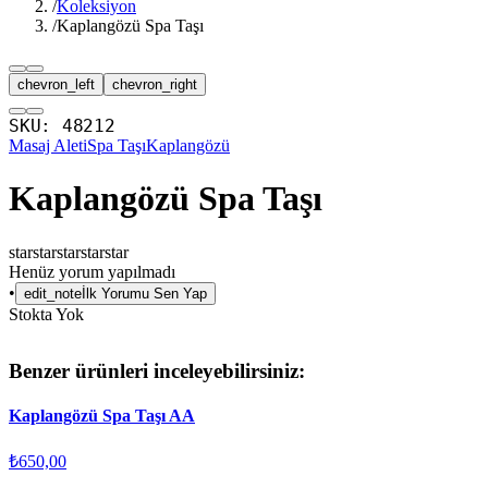
/
Koleksiyon
/
Kaplangözü Spa Taşı
chevron_left
chevron_right
SKU:
48212
Masaj Aleti
Spa Taşı
Kaplangözü
Kaplangözü Spa Taşı
star
star
star
star
star
Henüz yorum yapılmadı
•
edit_note
İlk Yorumu Sen Yap
Stokta Yok
Benzer ürünleri inceleyebilirsiniz:
Kaplangözü Spa Taşı AA
₺650,00