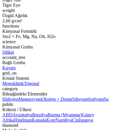
Tiger Eye
weight
Özgül Ağırlık
2,60 g/cm³
functions
Kimyasal Formülü
Sio2 + Fe, Mg, Na, Oh, H2o
science
Kimyasal Grubu
Silikat
account_tree
Bağlı Grubu
Kuvars
grid_on
Kristal Sistemi
Monoklinik
Trigonal
category
Bileşiğindeki Elementler
Hidrojen
Magnezyum
Oksijen + Demir
Silisyum
Sodyum
Su
public
Kökeni / Ülkesi
ABD
Avustralya
Brezilya
Burma (Myanmar)
Güney
Afrika
Hindistan
Kanada
Kore
Namibya
Çin
İspanya
diamond