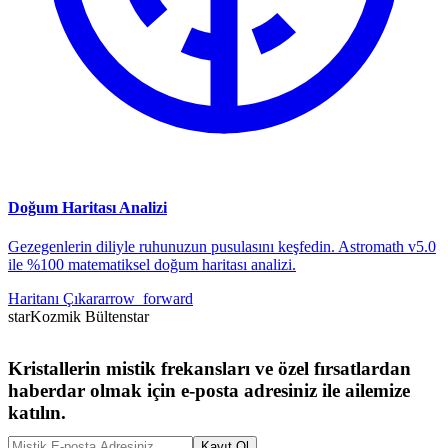
Doğum Haritası Analizi
Gezegenlerin diliyle ruhunuzun pusulasını keşfedin. Astromath v5.0
ile %100 matematiksel doğum haritası analizi.
Haritanı Çıkar
arrow_forward
star
Kozmik Bülten
star
Kristallerin mistik frekansları ve özel fırsatlardan
haberdar olmak için e-posta adresiniz ile ailemize
katılın.
Kayıt Ol