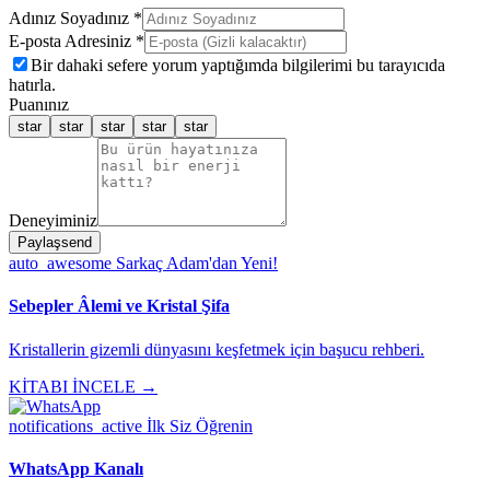
Adınız Soyadınız *
E-posta Adresiniz *
Bir dahaki sefere yorum yaptığımda bilgilerimi bu tarayıcıda
hatırla.
Puanınız
star
star
star
star
star
Deneyiminiz
Paylaş
send
auto_awesome
Sarkaç Adam'dan Yeni!
Sebepler Âlemi ve Kristal Şifa
Kristallerin gizemli dünyasını keşfetmek için başucu rehberi.
KİTABI İNCELE →
notifications_active
İlk Siz Öğrenin
WhatsApp Kanalı