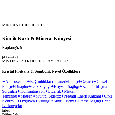
MİNERAL BİLGİLERİ
Kimlik Kartı & Mineral Künyesi
Kaplangözü
psychiatry
MİSTİK / ASTROLOJİK FAYDALAR
Kristal Frekans & Sembolik Niyet Özellikleri
✦
Antisosyallik
✦
Bağımlılıklar (İnsan&Madde)
✦
Cesaret
✦
Cinsel
Enerji
✦
Disiplin
✦
Göz Sağlığı
✦
Hayvan Sağlığı
✦
Kan Pıhtılaşma
Sorunları
✦
Konsantrasyon
✦
Liderlik
✦
Mekan
Temizliği
✦
Migren
✦
Multipl Skleroz
✦
Negatif Enerji Kalkanı
✦
Öfke
Kontrolü
✦
Özgüven Eksikliği
✦
Sinir Sistemi
✦
Üreme Sağlığı
✦
Yeni
Başlangıçlar
label
Diğer Adı