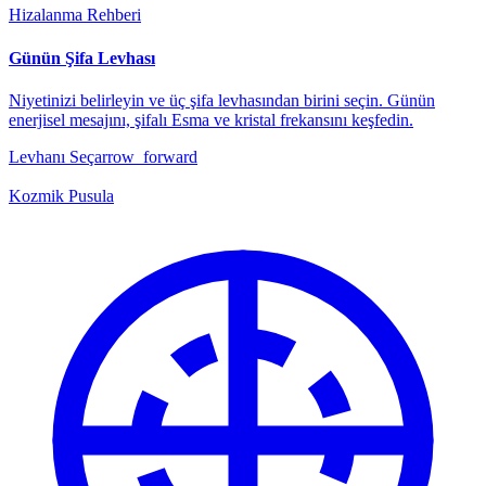
Hizalanma Rehberi
Günün Şifa Levhası
Niyetinizi belirleyin ve üç şifa levhasından birini seçin. Günün
enerjisel mesajını, şifalı Esma ve kristal frekansını keşfedin.
Levhanı Seç
arrow_forward
Kozmik Pusula