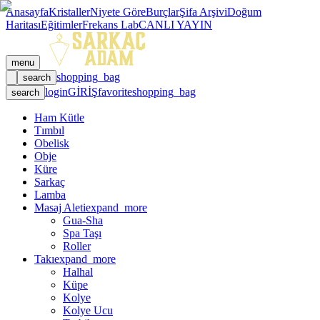
Anasayfa
Kristaller
Niyete Göre
Burçlar
Şifa Arşivi
Doğum
Haritası
Eğitimler
Frekans Lab
CANLI YAYIN
menu
shopping_bag
search
login
GİRİŞ
favorite
shopping_bag
search
Ham Kütle
Tımbıl
Obelisk
Obje
Küre
Sarkaç
Lamba
Masaj Aleti
expand_more
Gua-Sha
Spa Taşı
Roller
Takı
expand_more
Halhal
Küpe
Kolye
Kolye Ucu