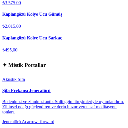
₺3.575,00
Kaplangözü Kolye Ucu Gümüş
₺2.015,00
Kaplangözü Kolye Ucu Sarkaç
₺495,00
✦
Mistik Portallar
Akustik Şifa
Şifa Frekansı Jeneratörü
Bedeninizi ve zihninizi antik Solfeggio titreşimleriyle uyumlandırın.
Zihinsel odağı güçlendiren ve derin huzur veren saf meditasyon
tonları.
Jeneratörü Aç
arrow_forward