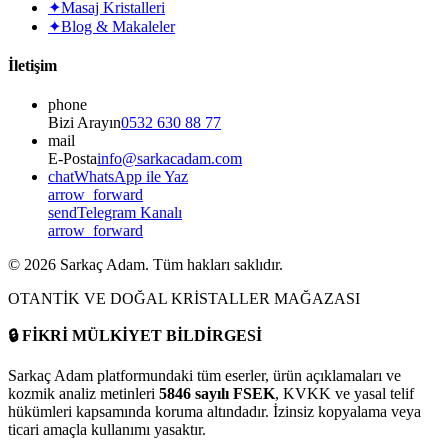
✦
Masaj Kristalleri
✦
Blog & Makaleler
İletişim
phone
Bizi Arayın
0532 630 88 77
mail
E-Posta
info@sarkacadam.com
chat
WhatsApp ile Yaz
arrow_forward
send
Telegram Kanalı
arrow_forward
©
2026
Sarkaç Adam. Tüm hakları saklıdır.
OTANTİK VE DOĞAL KRİSTALLER MAĞAZASI
🔒
FİKRİ MÜLKİYET BİLDİRGESİ
Sarkaç Adam platformundaki tüm eserler, ürün açıklamaları ve
kozmik analiz metinleri
5846 sayılı FSEK
, KVKK ve yasal telif
hükümleri kapsamında koruma altındadır. İzinsiz kopyalama veya
ticari amaçla kullanımı yasaktır.