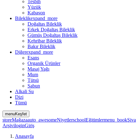
Tesbih
Yüzük
Kabaşon
Bileklik
expand_more
Doğaltaş Bileklik
Erkek Doğaltaş Bileklik
Gümüş Doğaltaş Bileklik
Kehribar Bileklik
Bakır Bileklik
Diğer
expand_more
Esans
Organik Ürünler
Masaj Yağı
Mum
Tütsü
Sabun
Alkali Su
Dizi
Tümü
menu
Keşfet
store
Mağaza
auto_awesome
Niyetler
school
Eğitimler
menu_book
Şiva
Arşivi
login
Giriş
Anasayfa