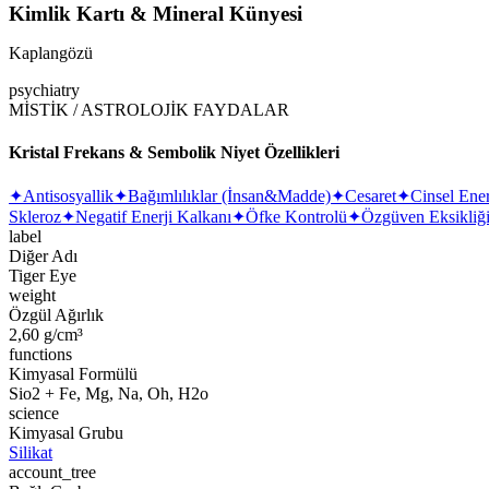
Kimlik Kartı & Mineral Künyesi
Kaplangözü
psychiatry
MİSTİK / ASTROLOJİK FAYDALAR
Kristal Frekans & Sembolik Niyet Özellikleri
✦
Antisosyallik
✦
Bağımlılıklar (İnsan&Madde)
✦
Cesaret
✦
Cinsel Ener
Skleroz
✦
Negatif Enerji Kalkanı
✦
Öfke Kontrolü
✦
Özgüven Eksikliğ
label
Diğer Adı
Tiger Eye
weight
Özgül Ağırlık
2,60 g/cm³
functions
Kimyasal Formülü
Sio2 + Fe, Mg, Na, Oh, H2o
science
Kimyasal Grubu
Silikat
account_tree