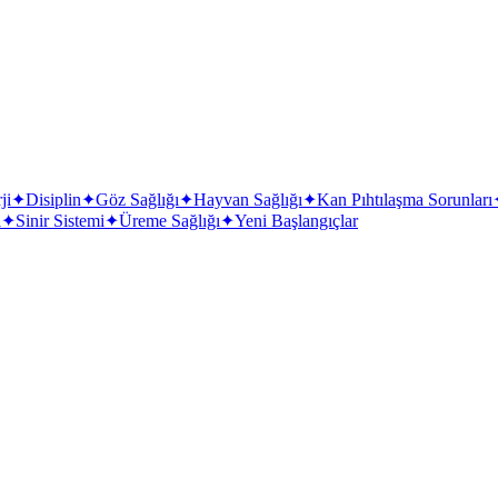
ji
✦
Disiplin
✦
Göz Sağlığı
✦
Hayvan Sağlığı
✦
Kan Pıhtılaşma Sorunları
i
✦
Sinir Sistemi
✦
Üreme Sağlığı
✦
Yeni Başlangıçlar