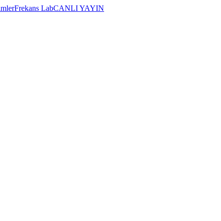
imler
Frekans Lab
CANLI YAYIN