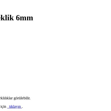
eklik 6mm
lılıklar görülebilir.
 için
tıklayın
.