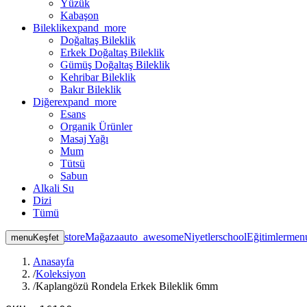
Yüzük
Kabaşon
Bileklik
expand_more
Doğaltaş Bileklik
Erkek Doğaltaş Bileklik
Gümüş Doğaltaş Bileklik
Kehribar Bileklik
Bakır Bileklik
Diğer
expand_more
Esans
Organik Ürünler
Masaj Yağı
Mum
Tütsü
Sabun
Alkali Su
Dizi
Tümü
store
Mağaza
auto_awesome
Niyetler
school
Eğitimler
men
menu
Keşfet
Anasayfa
/
Koleksiyon
/
Kaplangözü Rondela Erkek Bileklik 6mm