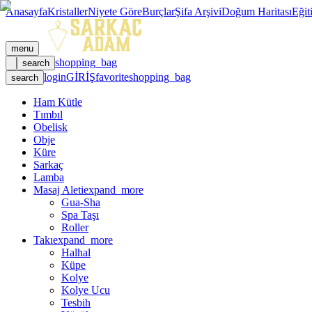
Anasayfa
Kristaller
Niyete Göre
Burçlar
Şifa Arşivi
Doğum Haritası
Eğit
menu
shopping_bag
search
login
GİRİŞ
favorite
shopping_bag
search
Ham Kütle
Tımbıl
Obelisk
Obje
Küre
Sarkaç
Lamba
Masaj Aleti
expand_more
Gua-Sha
Spa Taşı
Roller
Takı
expand_more
Halhal
Küpe
Kolye
Kolye Ucu
Tesbih