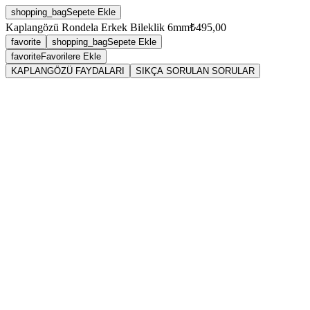
shopping_bag
Sepete Ekle
Kaplangözü Rondela Erkek Bileklik 6mm
₺495,00
favorite
shopping_bag
Sepete Ekle
favorite
Favorilere Ekle
KAPLANGÖZÜ FAYDALARI
SIKÇA SORULAN SORULAR