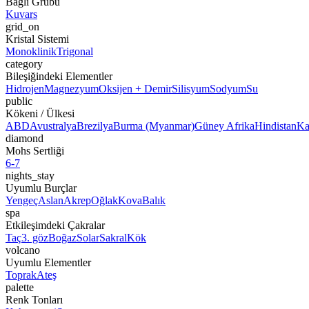
Bağlı Grubu
Kuvars
grid_on
Kristal Sistemi
Monoklinik
Trigonal
category
Bileşiğindeki Elementler
Hidrojen
Magnezyum
Oksijen + Demir
Silisyum
Sodyum
Su
public
Kökeni / Ülkesi
ABD
Avustralya
Brezilya
Burma (Myanmar)
Güney Afrika
Hindistan
Ka
diamond
Mohs Sertliği
6-7
nights_stay
Uyumlu Burçlar
Yengeç
Aslan
Akrep
Oğlak
Kova
Balık
spa
Etkileşimdeki Çakralar
Taç
3. göz
Boğaz
Solar
Sakral
Kök
volcano
Uyumlu Elementler
Toprak
Ateş
palette
Renk Tonları