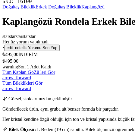
SKU:
16100
Doğaltaş Bileklik
Erkek Doğaltaş Bileklik
Kaplangözü
Kaplangözü Rondela Erkek Bil
star
star
star
star
star
Henüz yorum yapılmadı
•
edit_note
İlk Yorumu Sen Yap
₺495,00
İNDİRİM
₺495,00
warning
Son
1
Adet Kaldı
Tüm Kaplan GöZü leri Gör
arrow_forward
Tüm Bileklikleri Gör
arrow_forward
🌿 Görsel, stoklarımızdan çekilmiştir.
Gönderilecek ürün, aynı gruba ait benzer formda bir parçadır.
Her kristal kendine özgü olduğu için ton ve kristal yapısında küçük fark
📏
Bilek Ölçüsü:
L Beden (19 cm) sabittir. Bilek ölçünüzü öğrenmek