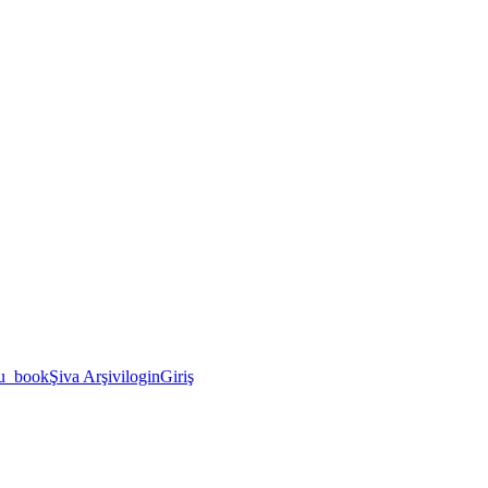
u_book
Şiva Arşivi
login
Giriş