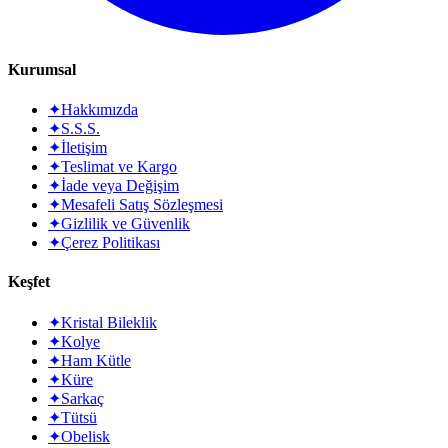
Kurumsal
✦
Hakkımızda
✦
S.S.S.
✦
İletişim
✦
Teslimat ve Kargo
✦
İade veya Değişim
✦
Mesafeli Satış Sözleşmesi
✦
Gizlilik ve Güvenlik
✦
Çerez Politikası
Keşfet
✦
Kristal Bileklik
✦
Kolye
✦
Ham Kütle
✦
Küre
✦
Sarkaç
✦
Tütsü
✦
Obelisk