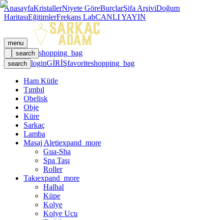
Anasayfa
Kristaller
Niyete Göre
Burçlar
Şifa Arşivi
Doğum
Haritası
Eğitimler
Frekans Lab
CANLI YAYIN
menu
shopping_bag
search
login
GİRİŞ
favorite
shopping_bag
search
Ham Kütle
Tımbıl
Obelisk
Obje
Küre
Sarkaç
Lamba
Masaj Aleti
expand_more
Gua-Sha
Spa Taşı
Roller
Takı
expand_more
Halhal
Küpe
Kolye
Kolye Ucu