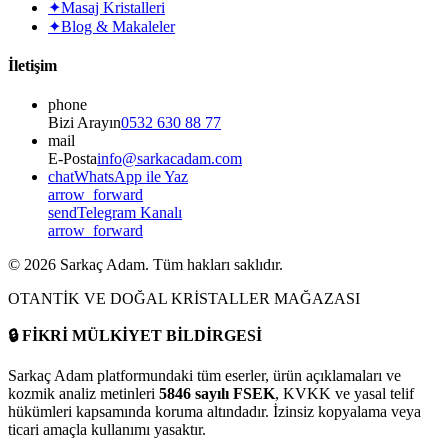
✦
Masaj Kristalleri
✦
Blog & Makaleler
İletişim
phone
Bizi Arayın
0532 630 88 77
mail
E-Posta
info@sarkacadam.com
chat
WhatsApp ile Yaz
arrow_forward
send
Telegram Kanalı
arrow_forward
©
2026
Sarkaç Adam. Tüm hakları saklıdır.
OTANTİK VE DOĞAL KRİSTALLER MAĞAZASI
🔒
FİKRİ MÜLKİYET BİLDİRGESİ
Sarkaç Adam platformundaki tüm eserler, ürün açıklamaları ve
kozmik analiz metinleri
5846 sayılı FSEK
, KVKK ve yasal telif
hükümleri kapsamında koruma altındadır. İzinsiz kopyalama veya
ticari amaçla kullanımı yasaktır.