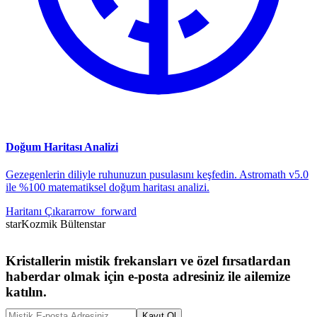
Doğum Haritası Analizi
Gezegenlerin diliyle ruhunuzun pusulasını keşfedin. Astromath v5.0
ile %100 matematiksel doğum haritası analizi.
Haritanı Çıkar
arrow_forward
star
Kozmik Bülten
star
Kristallerin mistik frekansları ve özel fırsatlardan
haberdar olmak için e-posta adresiniz ile ailemize
katılın.
Kayıt Ol