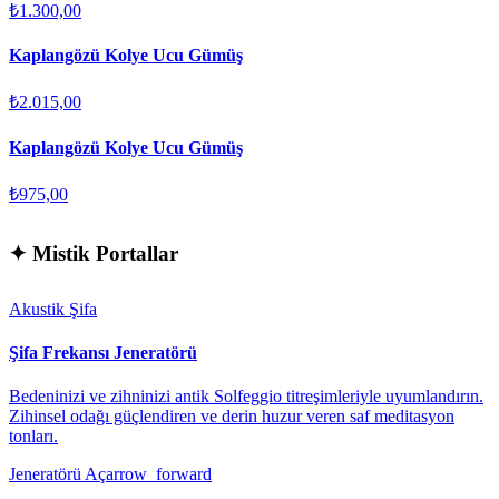
₺1.300,00
Kaplangözü Kolye Ucu Gümüş
₺2.015,00
Kaplangözü Kolye Ucu Gümüş
₺975,00
✦
Mistik Portallar
Akustik Şifa
Şifa Frekansı Jeneratörü
Bedeninizi ve zihninizi antik Solfeggio titreşimleriyle uyumlandırın.
Zihinsel odağı güçlendiren ve derin huzur veren saf meditasyon
tonları.
Jeneratörü Aç
arrow_forward