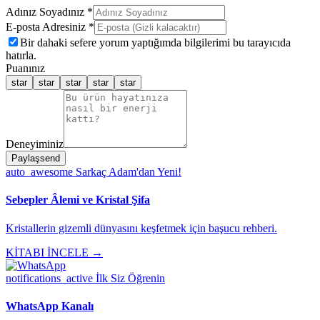
Adınız Soyadınız *
E-posta Adresiniz *
Bir dahaki sefere yorum yaptığımda bilgilerimi bu tarayıcıda
hatırla.
Puanınız
star
star
star
star
star
Deneyiminiz
Paylaş
send
auto_awesome
Sarkaç Adam'dan Yeni!
Sebepler Âlemi ve Kristal Şifa
Kristallerin gizemli dünyasını keşfetmek için başucu rehberi.
KİTABI İNCELE →
notifications_active
İlk Siz Öğrenin
WhatsApp Kanalı