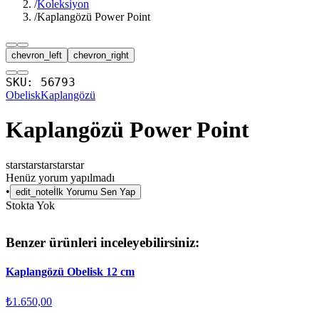
/
Koleksiyon
/
Kaplangözü Power Point
chevron_left
chevron_right
SKU:
56793
Obelisk
Kaplangözü
Kaplangözü Power Point
star
star
star
star
star
Henüz yorum yapılmadı
•
edit_note
İlk Yorumu Sen Yap
Stokta Yok
Benzer ürünleri inceleyebilirsiniz:
Kaplangözü Obelisk 12 cm
₺1.650,00