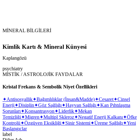
MİNERAL BİLGİLERİ
Kimlik Kartı & Mineral Künyesi
Kaplangözü
psychiatry
MİSTİK / ASTROLOJİK FAYDALAR
Kristal Frekans & Sembolik Niyet Özellikleri
✦
Antisosyallik
✦
Bağımlılıklar (İnsan&Madde)
✦
Cesaret
✦
Cinsel
Enerji
✦
Disiplin
✦
Göz Sağlığı
✦
Hayvan Sağlığı
✦
Kan Pıhtılaşma
Sorunları
✦
Konsantrasyon
✦
Liderlik
✦
Mekan
Temizliği
✦
Migren
✦
Multipl Skleroz
✦
Negatif Enerji Kalkanı
✦
Öfke
Kontrolü
✦
Özgüven Eksikliği
✦
Sinir Sistemi
✦
Üreme Sağlığı
✦
Yeni
Başlangıçlar
label
Diğer Adı