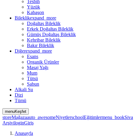
Tesbih
Yüzük
Kabaşon
Bileklik
expand_more
Doğaltaş Bileklik
Erkek Doğaltaş Bileklik
Gümüş Doğaltaş Bileklik
Kehribar Bileklik
Bakır Bileklik
Diğer
expand_more
Esans
Organik Ürünler
Masaj Yağı
Mum
Tütsü
Sabun
Alkali Su
Dizi
Tümü
menu
Keşfet
store
Mağaza
auto_awesome
Niyetler
school
Eğitimler
menu_book
Şiva
Arşivi
login
Giriş
Anasayfa