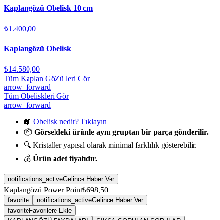
Kaplangözü Obelisk 10 cm
₺1.400,00
Kaplangözü Obelisk
₺14.580,00
Tüm Kaplan GöZü leri Gör
arrow_forward
Tüm Obeliskleri Gör
arrow_forward
📖
Obelisk nedir? Tıklayın
📦
Görseldeki ürünle aynı gruptan bir parça gönderilir.
🔍 Kristaller yapısal olarak minimal farklılık gösterebilir.
💰
Ürün adet fiyatıdır.
notifications_active
Gelince Haber Ver
Kaplangözü Power Point
₺698,50
favorite
notifications_active
Gelince Haber Ver
favorite
Favorilere Ekle