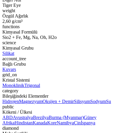
Tiger Eye
weight
Özgül Ağırlık
2,60 g/cm³
functions
Kimyasal Formülü
Sio2 + Fe, Mg, Na, Oh, H2o
science
Kimyasal Grubu
Silikat
account_tree
Bağlı Grubu
Kuvars
grid_on
Kristal Sistemi
Monoklinik
Trigonal
category
Bileşiğindeki Elementler
Hidrojen
Magnezyum
Oksijen + Demir
Silisyum
Sodyum
Su
public
Kökeni / Ülkesi
ABD
Avustralya
Brezilya
Burma (Myanmar)
Güney
Afrika
Hindistan
Kanada
Kore
Namibya
Çin
İspanya
diamond