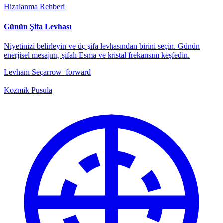
Hizalanma Rehberi
Günün Şifa Levhası
Niyetinizi belirleyin ve üç şifa levhasından birini seçin. Günün
enerjisel mesajını, şifalı Esma ve kristal frekansını keşfedin.
Levhanı Seç
arrow_forward
Kozmik Pusula