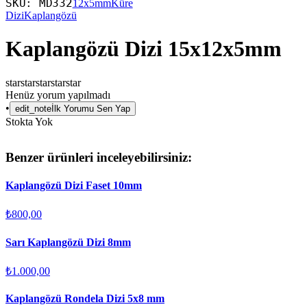
SKU:
MD332
12x5mm
Küre
Dizi
Kaplangözü
Kaplangözü Dizi 15x12x5mm
star
star
star
star
star
Henüz yorum yapılmadı
•
edit_note
İlk Yorumu Sen Yap
Stokta Yok
Benzer ürünleri inceleyebilirsiniz:
Kaplangözü Dizi Faset 10mm
₺800,00
Sarı Kaplangözü Dizi 8mm
₺1.000,00
Kaplangözü Rondela Dizi 5x8 mm