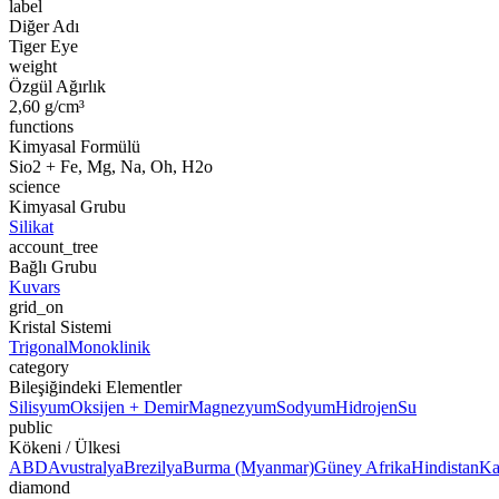
label
Diğer Adı
Tiger Eye
weight
Özgül Ağırlık
2,60 g/cm³
functions
Kimyasal Formülü
Sio2 + Fe, Mg, Na, Oh, H2o
science
Kimyasal Grubu
Silikat
account_tree
Bağlı Grubu
Kuvars
grid_on
Kristal Sistemi
Trigonal
Monoklinik
category
Bileşiğindeki Elementler
Silisyum
Oksijen + Demir
Magnezyum
Sodyum
Hidrojen
Su
public
Kökeni / Ülkesi
ABD
Avustralya
Brezilya
Burma (Myanmar)
Güney Afrika
Hindistan
Ka
diamond