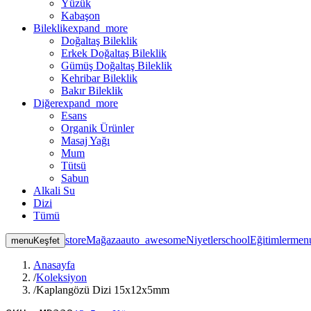
Yüzük
Kabaşon
Bileklik
expand_more
Doğaltaş Bileklik
Erkek Doğaltaş Bileklik
Gümüş Doğaltaş Bileklik
Kehribar Bileklik
Bakır Bileklik
Diğer
expand_more
Esans
Organik Ürünler
Masaj Yağı
Mum
Tütsü
Sabun
Alkali Su
Dizi
Tümü
store
Mağaza
auto_awesome
Niyetler
school
Eğitimler
men
menu
Keşfet
Anasayfa
/
Koleksiyon
/
Kaplangözü Dizi 15x12x5mm