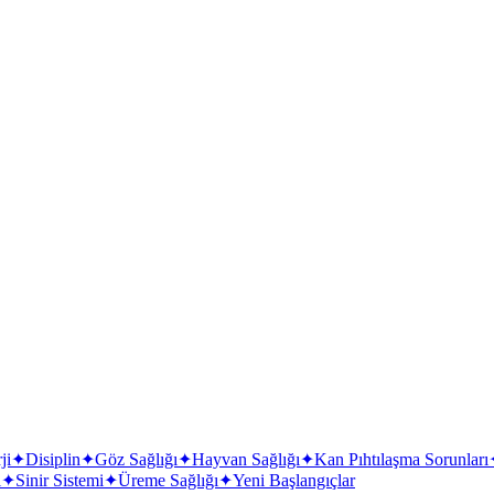
ji
✦
Disiplin
✦
Göz Sağlığı
✦
Hayvan Sağlığı
✦
Kan Pıhtılaşma Sorunları
i
✦
Sinir Sistemi
✦
Üreme Sağlığı
✦
Yeni Başlangıçlar