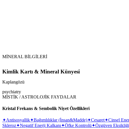
Su ile Temizlik:
Topraklama:
Güneş ve Ay Işığı:
Selenit ve Tütsü:
MİNERAL BİLGİLERİ
Kimlik Kartı & Mineral Künyesi
Kaplangözü
psychiatry
MİSTİK / ASTROLOJİK FAYDALAR
Kristal Frekans & Sembolik Niyet Özellikleri
✦
Antisosyallik
✦
Bağımlılıklar (İnsan&Madde)
✦
Cesaret
✦
Cinsel Ener
Skleroz
✦
Negatif Enerji Kalkanı
✦
Öfke Kontrolü
✦
Özgüven Eksikliğ