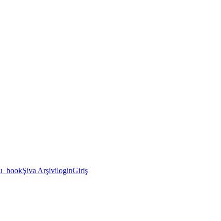
u_book
Şiva Arşivi
login
Giriş