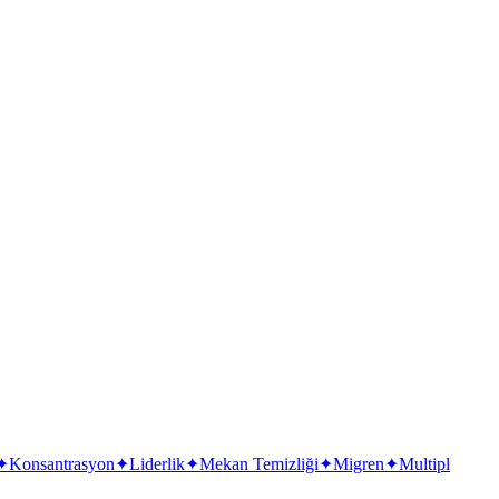
✦
Konsantrasyon
✦
Liderlik
✦
Mekan Temizliği
✦
Migren
✦
Multipl