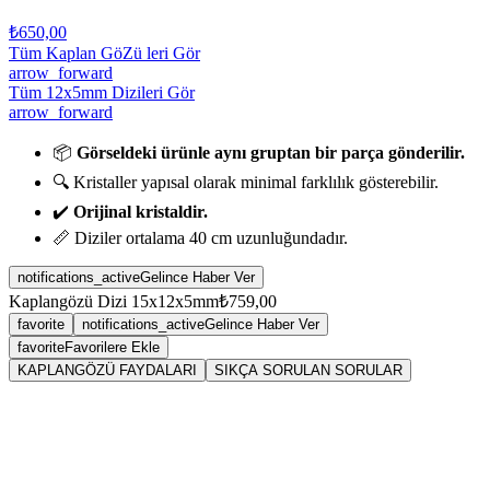
₺650,00
Tüm Kaplan GöZü leri Gör
arrow_forward
Tüm 12x5mm Dizileri Gör
arrow_forward
📦
Görseldeki ürünle aynı gruptan bir parça gönderilir.
🔍 Kristaller yapısal olarak minimal farklılık gösterebilir.
✔️
Orijinal kristaldir.
📏 Diziler ortalama 40 cm uzunluğundadır.
notifications_active
Gelince Haber Ver
Kaplangözü Dizi 15x12x5mm
₺759,00
favorite
notifications_active
Gelince Haber Ver
favorite
Favorilere Ekle
KAPLANGÖZÜ FAYDALARI
SIKÇA SORULAN SORULAR