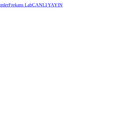
imler
Frekans Lab
CANLI YAYIN