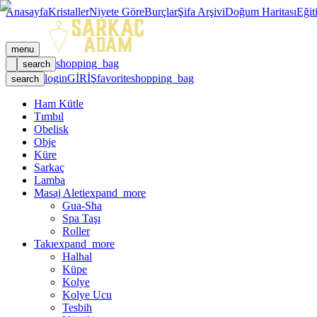
Anasayfa
Kristaller
Niyete Göre
Burçlar
Şifa Arşivi
Doğum Haritası
Eğit
menu
shopping_bag
search
login
GİRİŞ
favorite
shopping_bag
search
Ham Kütle
Tımbıl
Obelisk
Obje
Küre
Sarkaç
Lamba
Masaj Aleti
expand_more
Gua-Sha
Spa Taşı
Roller
Takı
expand_more
Halhal
Küpe
Kolye
Kolye Ucu
Tesbih