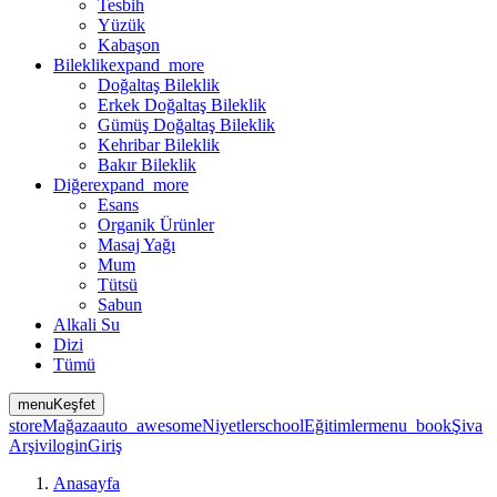
Tesbih
Yüzük
Kabaşon
Bileklik
expand_more
Doğaltaş Bileklik
Erkek Doğaltaş Bileklik
Gümüş Doğaltaş Bileklik
Kehribar Bileklik
Bakır Bileklik
Diğer
expand_more
Esans
Organik Ürünler
Masaj Yağı
Mum
Tütsü
Sabun
Alkali Su
Dizi
Tümü
menu
Keşfet
store
Mağaza
auto_awesome
Niyetler
school
Eğitimler
menu_book
Şiva
Arşivi
login
Giriş
Anasayfa