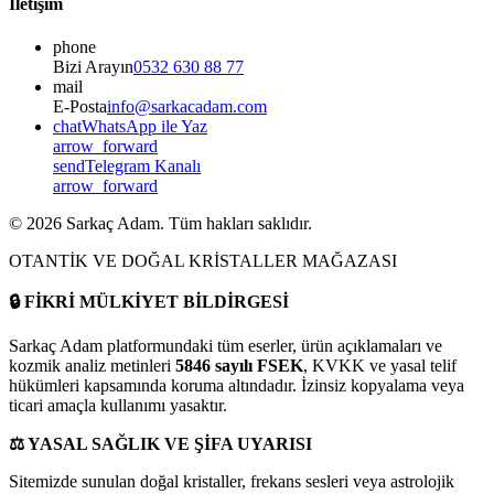
İletişim
phone
Bizi Arayın
0532 630 88 77
mail
E-Posta
info@sarkacadam.com
chat
WhatsApp ile Yaz
arrow_forward
send
Telegram Kanalı
arrow_forward
©
2026
Sarkaç Adam. Tüm hakları saklıdır.
OTANTİK VE DOĞAL KRİSTALLER MAĞAZASI
🔒
FİKRİ MÜLKİYET BİLDİRGESİ
Sarkaç Adam platformundaki tüm eserler, ürün açıklamaları ve
kozmik analiz metinleri
5846 sayılı FSEK
, KVKK ve yasal telif
hükümleri kapsamında koruma altındadır. İzinsiz kopyalama veya
ticari amaçla kullanımı yasaktır.
⚖️
YASAL SAĞLIK VE ŞİFA UYARISI
Sitemizde sunulan doğal kristaller, frekans sesleri veya astrolojik