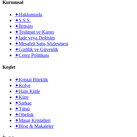
Kurumsal
✦
Hakkımızda
✦
S.S.S.
✦
İletişim
✦
Teslimat ve Kargo
✦
İade veya Değişim
✦
Mesafeli Satış Sözleşmesi
✦
Gizlilik ve Güvenlik
✦
Çerez Politikası
Keşfet
✦
Kristal Bileklik
✦
Kolye
✦
Ham Kütle
✦
Küre
✦
Sarkaç
✦
Tütsü
✦
Obelisk
✦
Masaj Kristalleri
✦
Blog & Makaleler