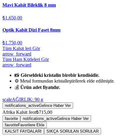
Mavi Kalsit Bileklik 8 mm
₺1.650,00
Optik Kalsit Dizi Faset 8mm
₺1.750,00
Tüm Kalsit leri Gör
arrow_forward
Tüm Ham Kütleleri Gör
arrow_forward
📸
Görseldeki kristalin birebir kendisidir.
⚙️ Metal formundan kristalleştirilerek elde edilmiştir.
💰
Ürün adet fiyatıdır.
scale
AĞIRLIK:
90
g
notifications_active
Gelince Haber Ver
Afrika Kalsit Jeot
₺715,00
favorite
notifications_active
Gelince Haber Ver
favorite
Favorilere Ekle
KALSIT FAYDALARI
SIKÇA SORULAN SORULAR