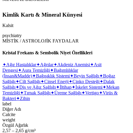
Kimlik Kartı & Mineral Künyesi
Kalsit
psychiatry
MİSTİK / ASTROLOJİK FAYDALAR
Kristal Frekans & Sembolik Niyet Özellikleri
✦
Ağır Hastalıklar
✦
Ağrılar
✦
Akdeniz Anemisi
✦
Asit
Dengesi
✦
Aura Temizliği
✦
Bağımlılıklar
(İnsan&Madde)
✦
Bağışıklık Sistemi
✦
Beyin Sağlığı
✦
Boğaz
Sağlığı
✦
Cilt Sağlığı
✦
Cinsel Enerji
✦
Çinko Desteği
✦
Dalak
Sağlığı
✦
Diş ve Ağız Sağlığı
✦
İltihap
✦
İskelet Sistemi
✦
Mekan
Temizliği
✦
Tırnak Sağlığı
✦
Üreme Sağlığı
✦
Vertigo
✦
Virüs &
Bakteri
✦
Zihin
label
Diğer Adı
Calcite
weight
Özgül Ağırlık
2,57 – 2,65 g/cm³