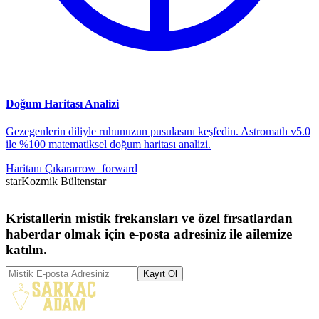
Doğum Haritası Analizi
Gezegenlerin diliyle ruhunuzun pusulasını keşfedin. Astromath v5.0
ile %100 matematiksel doğum haritası analizi.
Haritanı Çıkar
arrow_forward
star
Kozmik Bülten
star
Kristallerin mistik frekansları ve özel fırsatlardan
haberdar olmak için e-posta adresiniz ile ailemize
katılın.
Kayıt Ol