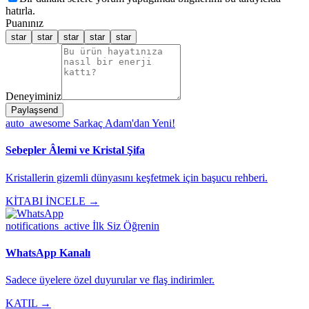
hatırla.
Puanınız
star
star
star
star
star
Deneyiminiz
Paylaş
send
auto_awesome
Sarkaç Adam'dan Yeni!
Sebepler Âlemi ve Kristal Şifa
Kristallerin gizemli dünyasını keşfetmek için başucu rehberi.
KİTABI İNCELE →
notifications_active
İlk Siz Öğrenin
WhatsApp Kanalı
Sadece üyelere özel duyurular ve flaş indirimler.
KATIL →