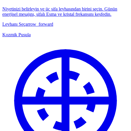
Niyetinizi belirleyin ve üç şifa levhasından birini seçin. Günün
enerjisel mesajını, şifalı Esma ve kristal frekansını keşfedin.
Levhanı Seç
arrow_forward
Kozmik Pusula