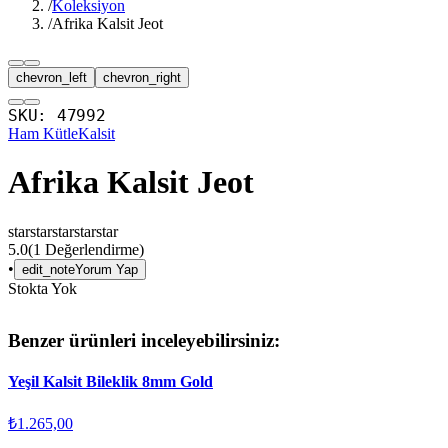
/
Koleksiyon
/
Afrika Kalsit Jeot
chevron_left
chevron_right
SKU:
47992
Ham Kütle
Kalsit
Afrika Kalsit Jeot
star
star
star
star
star
5.0
(
1
Değerlendirme)
•
edit_note
Yorum Yap
Stokta Yok
Benzer ürünleri inceleyebilirsiniz:
Yeşil Kalsit Bileklik 8mm Gold
₺1.265,00