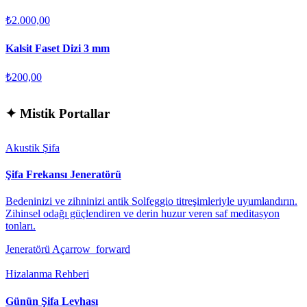
₺2.000,00
Kalsit Faset Dizi 3 mm
₺200,00
✦
Mistik Portallar
Akustik Şifa
Şifa Frekansı Jeneratörü
Bedeninizi ve zihninizi antik Solfeggio titreşimleriyle uyumlandırın.
Zihinsel odağı güçlendiren ve derin huzur veren saf meditasyon
tonları.
Jeneratörü Aç
arrow_forward
Hizalanma Rehberi
Günün Şifa Levhası