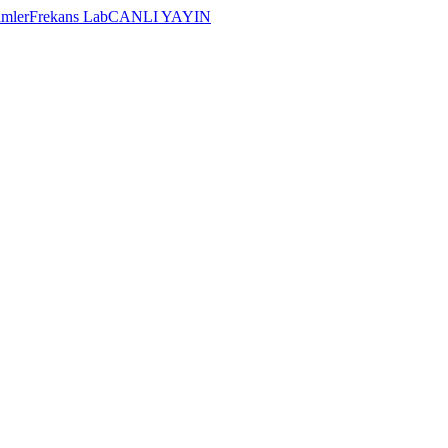
imler
Frekans Lab
CANLI YAYIN