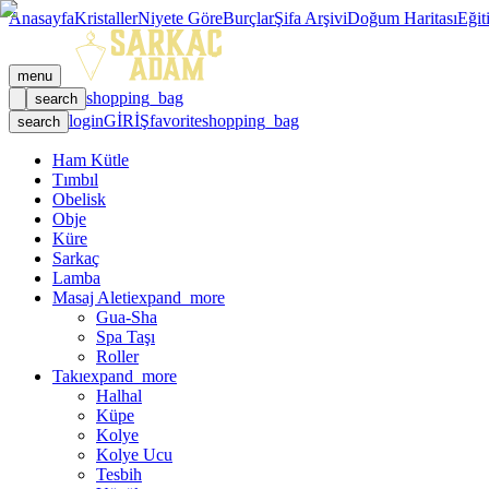
Anasayfa
Kristaller
Niyete Göre
Burçlar
Şifa Arşivi
Doğum Haritası
Eğit
menu
shopping_bag
search
login
GİRİŞ
favorite
shopping_bag
search
Ham Kütle
Tımbıl
Obelisk
Obje
Küre
Sarkaç
Lamba
Masaj Aleti
expand_more
Gua-Sha
Spa Taşı
Roller
Takı
expand_more
Halhal
Küpe
Kolye
Kolye Ucu
Tesbih