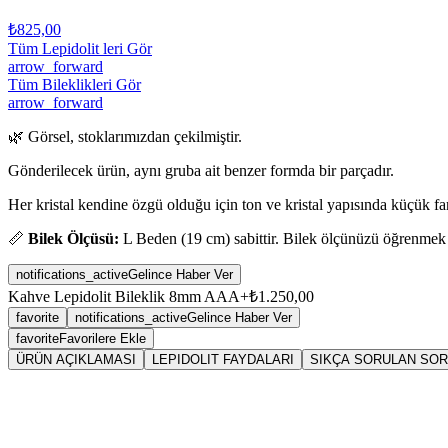
₺825,00
Tüm Lepidolit leri Gör
arrow_forward
Tüm Bileklikleri Gör
arrow_forward
🌿 Görsel, stoklarımızdan çekilmiştir.
Gönderilecek ürün, aynı gruba ait benzer formda bir parçadır.
Her kristal kendine özgü olduğu için ton ve kristal yapısında küçük fark
📏
Bilek Ölçüsü:
L Beden (19 cm) sabittir. Bilek ölçünüzü öğrenmek
notifications_active
Gelince Haber Ver
Kahve Lepidolit Bileklik 8mm AAA+
₺1.250,00
favorite
notifications_active
Gelince Haber Ver
favorite
Favorilere Ekle
ÜRÜN AÇIKLAMASI
LEPIDOLIT FAYDALARI
SIKÇA SORULAN SO
Sarkaç
Lepi