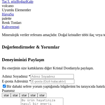
Taç
3. göz
Boğaz
Kalp
volcano
Uyumlu Elementler
Hava
Su
palette
Renk Tonları
Kahverengi
Mineralojik veriler referans amaçlıdır. Doğal kristaller tıbbi ilaç vey
Değerlendirmeler & Yorumlar
Deneyiminizi Paylaşın
Bu enerjinin size kattıklarını diğer Kristal Dostlarıyla paylaşın.
Adınız Soyadınız *
E-posta Adresiniz *
Bir dahaki sefere yorum yaptığımda bilgilerimi bu tarayıcıda hatırla
Puanınız
star
star
star
star
star