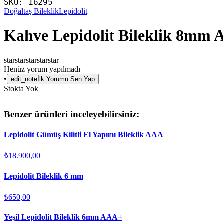
SKU:
16295
Doğaltaş Bileklik
Lepidolit
Kahve Lepidolit Bileklik 8mm
star
star
star
star
star
Henüz yorum yapılmadı
•
edit_note
İlk Yorumu Sen Yap
Stokta Yok
Benzer ürünleri inceleyebilirsiniz:
Lepidolit Gümüş Kilitli El Yapımı Bileklik AAA
₺18.900,00
Lepidolit Bileklik 6 mm
₺650,00
Yeşil Lepidolit Bileklik 6mm AAA+