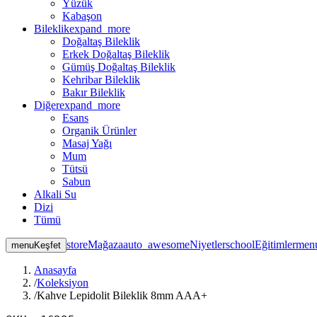
Yüzük
Kabaşon
Bileklik
expand_more
Doğaltaş Bileklik
Erkek Doğaltaş Bileklik
Gümüş Doğaltaş Bileklik
Kehribar Bileklik
Bakır Bileklik
Diğer
expand_more
Esans
Organik Ürünler
Masaj Yağı
Mum
Tütsü
Sabun
Alkali Su
Dizi
Tümü
store
Mağaza
auto_awesome
Niyetler
school
Eğitimler
men
menu
Keşfet
Anasayfa
/
Koleksiyon
/
Kahve Lepidolit Bileklik 8mm AAA+