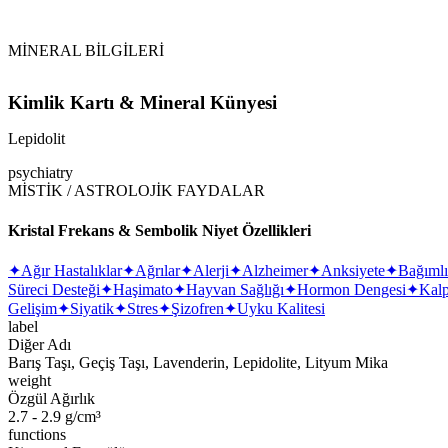
Vikipedi Lepidolit makalesine
MİNERAL BİLGİLERİ
Kimlik Kartı & Mineral Künyesi
Lepidolit
psychiatry
MİSTİK / ASTROLOJİK FAYDALAR
Kristal Frekans & Sembolik Niyet Özellikleri
✦
Ağır Hastalıklar
✦
Ağrılar
✦
Alerji
✦
Alzheimer
✦
Anksiyete
✦
Bağımlı
Süreci Desteği
✦
Haşimato
✦
Hayvan Sağlığı
✦
Hormon Dengesi
✦
Kalp
Gelişim
✦
Siyatik
✦
Stres
✦
Şizofren
✦
Uyku Kalitesi
label
Diğer Adı
Barış Taşı, Geçiş Taşı, Lavenderin, Lepidolite, Lityum Mika
weight
Özgül Ağırlık
2.7 - 2.9 g/cm³
functions