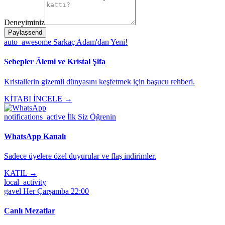
Deneyiminiz
Paylaş
send
auto_awesome
Sarkaç Adam'dan Yeni!
Sebepler Âlemi ve Kristal Şifa
Kristallerin gizemli dünyasını keşfetmek için başucu rehberi.
KİTABI İNCELE →
notifications_active
İlk Siz Öğrenin
WhatsApp Kanalı
Sadece üyelere özel duyurular ve flaş indirimler.
KATIL →
local_activity
gavel
Her Çarşamba 22:00
Canlı Mezatlar