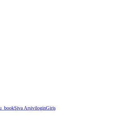
u_book
Şiva Arşivi
login
Giriş