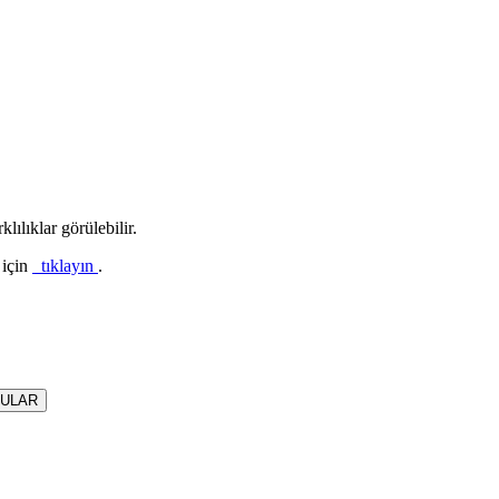
lılıklar görülebilir.
 için
tıklayın
.
RULAR
dolit