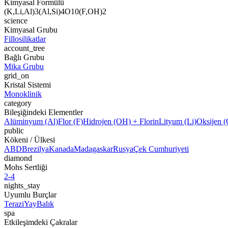
Kimyasal Formülü
(K,Li,Al)3(Al,Si)4O10(F,OH)2
science
Kimyasal Grubu
Fillosilikatlar
account_tree
Bağlı Grubu
Mika Grubu
grid_on
Kristal Sistemi
Monoklinik
category
Bileşiğindeki Elementler
Alüminyum (Al)
Flor (F)
Hidrojen (OH) + Florin
Lityum (Li)
Oksijen (
public
Kökeni / Ülkesi
ABD
Brezilya
Kanada
Madagaskar
Rusya
Çek Cumhuriyeti
diamond
Mohs Sertliği
2-4
nights_stay
Uyumlu Burçlar
Terazi
Yay
Balık
spa
Etkileşimdeki Çakralar