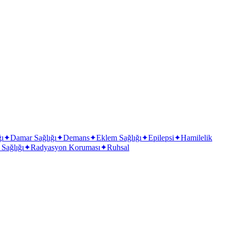
ğı
✦
Damar Sağlığı
✦
Demans
✦
Eklem Sağlığı
✦
Epilepsi
✦
Hamilelik
 Sağlığı
✦
Radyasyon Koruması
✦
Ruhsal