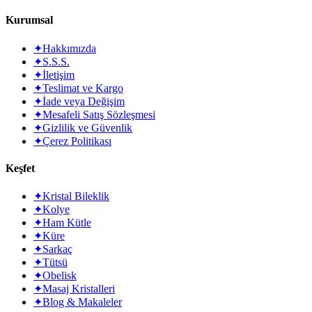
Kurumsal
✦
Hakkımızda
✦
S.S.S.
✦
İletişim
✦
Teslimat ve Kargo
✦
İade veya Değişim
✦
Mesafeli Satış Sözleşmesi
✦
Gizlilik ve Güvenlik
✦
Çerez Politikası
Keşfet
✦
Kristal Bileklik
✦
Kolye
✦
Ham Kütle
✦
Küre
✦
Sarkaç
✦
Tütsü
✦
Obelisk
✦
Masaj Kristalleri
✦
Blog & Makaleler