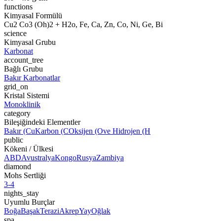
functions
Kimyasal Formülü
Cu2 Co3 (Oh)2 + H2o, Fe, Ca, Zn, Co, Ni, Ge, Bi
science
Kimyasal Grubu
Karbonat
account_tree
Bağlı Grubu
Bakır Karbonatlar
grid_on
Kristal Sistemi
Monoklinik
category
Bileşiğindeki Elementler
Bakır (Cu
Karbon (C
Oksijen (O
ve Hidrojen (H
public
Kökeni / Ülkesi
ABD
Avustralya
Kongo
Rusya
Zambiya
diamond
Mohs Sertliği
3-4
nights_stay
Uyumlu Burçlar
Boğa
Başak
Terazi
Akrep
Yay
Oğlak
spa