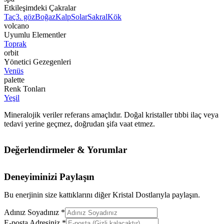
Etkileşimdeki Çakralar
Taç
3. göz
Boğaz
Kalp
Solar
Sakral
Kök
volcano
Uyumlu Elementler
Toprak
orbit
Yönetici Gezegenleri
Venüs
palette
Renk Tonları
Yeşil
Mineralojik veriler referans amaçlıdır. Doğal kristaller tıbbi ilaç veya
tedavi yerine geçmez, doğrudan şifa vaat etmez.
Değerlendirmeler & Yorumlar
Deneyiminizi Paylaşın
Bu enerjinin size kattıklarını diğer Kristal Dostlarıyla paylaşın.
Adınız Soyadınız *
E-posta Adresiniz *