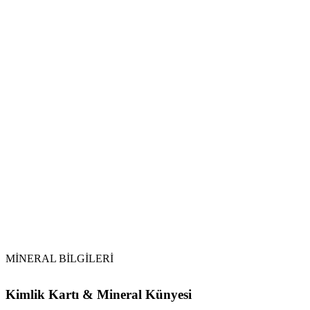
Malakit
Malakit (Malachite)
bakır
Kesinlikle doğrudan içme suyuna atılmamalı,
eliksir (taşlı su) yapımında doğrudan temas yöntemiyle
kullanılmamalıdır.
bakır
Vikipedi Malakit
makalesine
MİNERAL BİLGİLERİ
Kimlik Kartı & Mineral Künyesi