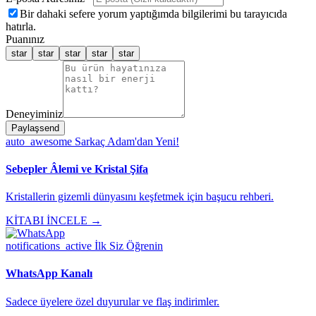
Bir dahaki sefere yorum yaptığımda bilgilerimi bu tarayıcıda
hatırla.
Puanınız
star
star
star
star
star
Deneyiminiz
Paylaş
send
auto_awesome
Sarkaç Adam'dan Yeni!
Sebepler Âlemi ve Kristal Şifa
Kristallerin gizemli dünyasını keşfetmek için başucu rehberi.
KİTABI İNCELE →
notifications_active
İlk Siz Öğrenin
WhatsApp Kanalı
Sadece üyelere özel duyurular ve flaş indirimler.