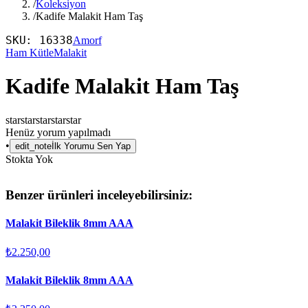
/
Koleksiyon
/
Kadife Malakit Ham Taş
SKU:
16338
Amorf
Ham Kütle
Malakit
Kadife Malakit Ham Taş
star
star
star
star
star
Henüz yorum yapılmadı
•
edit_note
İlk Yorumu Sen Yap
Stokta Yok
Benzer ürünleri inceleyebilirsiniz:
Malakit Bileklik 8mm AAA
₺2.250,00
Malakit Bileklik 8mm AAA