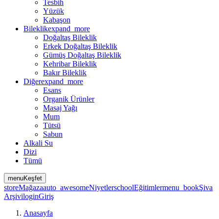
Tesbih
Yüzük
Kabaşon
Bileklik
expand_more
Doğaltaş Bileklik
Erkek Doğaltaş Bileklik
Gümüş Doğaltaş Bileklik
Kehribar Bileklik
Bakır Bileklik
Diğer
expand_more
Esans
Organik Ürünler
Masaj Yağı
Mum
Tütsü
Sabun
Alkali Su
Dizi
Tümü
menu
Keşfet
store
Mağaza
auto_awesome
Niyetler
school
Eğitimler
menu_book
Şiva
Arşivi
login
Giriş
Anasayfa