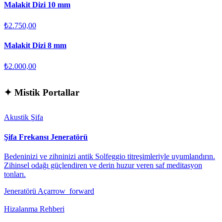
Malakit Dizi 10 mm
₺2.750,00
Malakit Dizi 8 mm
₺2.000,00
✦
Mistik Portallar
Akustik Şifa
Şifa Frekansı Jeneratörü
Bedeninizi ve zihninizi antik Solfeggio titreşimleriyle uyumlandırın.
Zihinsel odağı güçlendiren ve derin huzur veren saf meditasyon
tonları.
Jeneratörü Aç
arrow_forward
Hizalanma Rehberi