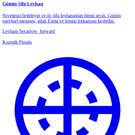
Günün Şifa Levhası
Niyetinizi belirleyin ve üç şifa levhasından birini seçin. Günün
enerjisel mesajını, şifalı Esma ve kristal frekansını keşfedin.
Levhanı Seç
arrow_forward
Kozmik Pusula