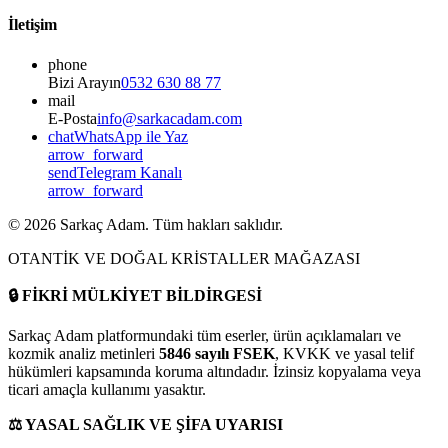
İletişim
phone
Bizi Arayın
0532 630 88 77
mail
E-Posta
info@sarkacadam.com
chat
WhatsApp ile Yaz
arrow_forward
send
Telegram Kanalı
arrow_forward
©
2026
Sarkaç Adam. Tüm hakları saklıdır.
OTANTİK VE DOĞAL KRİSTALLER MAĞAZASI
🔒
FİKRİ MÜLKİYET BİLDİRGESİ
Sarkaç Adam platformundaki tüm eserler, ürün açıklamaları ve
kozmik analiz metinleri
5846 sayılı FSEK
, KVKK ve yasal telif
hükümleri kapsamında koruma altındadır. İzinsiz kopyalama veya
ticari amaçla kullanımı yasaktır.
⚖️
YASAL SAĞLIK VE ŞİFA UYARISI