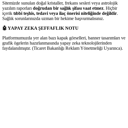
Sitemizde sunulan doğal kristaller, frekans sesleri veya astrolojik
yazılım raporları
doğrudan bir sağlık şifası vaat etmez
. Hiçbir
içerik
tıbbi teşhis, tedavi veya ilaç önerisi niteliğinde değildir
.
Sağlık sorunlarınızda uzman bir hekime başvurmalısınız.
🤖
YAPAY ZEKA ŞEFFAFLIK NOTU
Platformumuzda yer alan bazı kapak görselleri, banner tasarımları ve
grafik ögelerin hazırlanmasında yapay zeka teknolojilerinden
faydalanılmıştır. (Ticaret Bakanlığı Reklam Yönetmeliği Uyarınca).