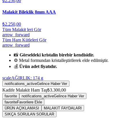
₺2.250,00
Malakit Bileklik 8mm AAA
₺2.250,00
Tüm Malakit leri Gör
arrow_forward
Tüm Ham Kütleleri Gör
arrow_forward
📸
Görseldeki kristalin birebir kendisidir.
⚙️ Metal formundan kristalleştirilerek elde edilmiştir.
💰
Ürün adet fiyatıdır.
scale
AĞIRLIK:
174
g
notifications_active
Gelince Haber Ver
Kadife Malakit Ham Taş
₺3.300,00
favorite
notifications_active
Gelince Haber Ver
favorite
Favorilere Ekle
ÜRÜN AÇIKLAMASI
MALAKIT FAYDALARI
SIKÇA SORULAN SORULAR
Sarkaç