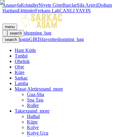
Anasayfa
Kristaller
Niyete Göre
Burçlar
Şifa Arşivi
Doğum
Haritası
Eğitimler
Frekans Lab
CANLI YAYIN
menu
shopping_bag
search
login
GİRİŞ
favorite
shopping_bag
search
Ham Kütle
Tımbıl
Obelisk
Obje
Küre
Sarkaç
Lamba
Masaj Aleti
expand_more
Gua-Sha
Spa Taşı
Roller
Takı
expand_more
Halhal
Küpe
Kolye
Kolye Ucu