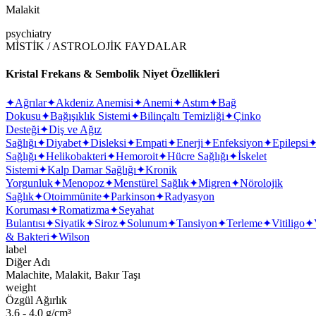
Malakit
psychiatry
MİSTİK / ASTROLOJİK FAYDALAR
Kristal Frekans & Sembolik Niyet Özellikleri
✦
Ağrılar
✦
Akdeniz Anemisi
✦
Anemi
✦
Astım
✦
Bağ
Dokusu
✦
Bağışıklık Sistemi
✦
Bilinçaltı Temizliği
✦
Çinko
Desteği
✦
Diş ve Ağız
Sağlığı
✦
Diyabet
✦
Disleksi
✦
Empati
✦
Enerji
✦
Enfeksiyon
✦
Epilepsi
Sağlığı
✦
Helikobakteri
✦
Hemoroit
✦
Hücre Sağlığı
✦
İskelet
Sistemi
✦
Kalp Damar Sağlığı
✦
Kronik
Yorgunluk
✦
Menopoz
✦
Menstürel Sağlık
✦
Migren
✦
Nörolojik
Sağlık
✦
Otoimmünite
✦
Parkinson
✦
Radyasyon
Koruması
✦
Romatizma
✦
Seyahat
Bulantısı
✦
Siyatik
✦
Siroz
✦
Solunum
✦
Tansiyon
✦
Terleme
✦
Vitiligo
✦
& Bakteri
✦
Wilson
label
Diğer Adı
Malachite, Malakit, Bakır Taşı
weight
Özgül Ağırlık
3.6 - 4.0 g/cm³