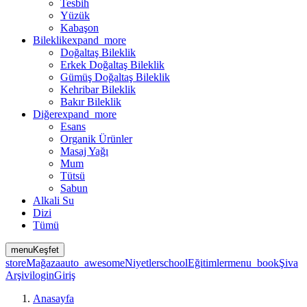
Tesbih
Yüzük
Kabaşon
Bileklik
expand_more
Doğaltaş Bileklik
Erkek Doğaltaş Bileklik
Gümüş Doğaltaş Bileklik
Kehribar Bileklik
Bakır Bileklik
Diğer
expand_more
Esans
Organik Ürünler
Masaj Yağı
Mum
Tütsü
Sabun
Alkali Su
Dizi
Tümü
menu
Keşfet
store
Mağaza
auto_awesome
Niyetler
school
Eğitimler
menu_book
Şiva
Arşivi
login
Giriş
Anasayfa