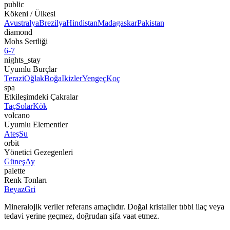
public
Kökeni / Ülkesi
Avustralya
Brezilya
Hindistan
Madagaskar
Pakistan
diamond
Mohs Sertliği
6-7
nights_stay
Uyumlu Burçlar
Terazi
Oğlak
Boğa
Ikizler
Yengeç
Koç
spa
Etkileşimdeki Çakralar
Taç
Solar
Kök
volcano
Uyumlu Elementler
Ateş
Su
orbit
Yönetici Gezegenleri
Güneş
Ay
palette
Renk Tonları
Beyaz
Gri
Mineralojik veriler referans amaçlıdır. Doğal kristaller tıbbi ilaç veya
tedavi yerine geçmez, doğrudan şifa vaat etmez.