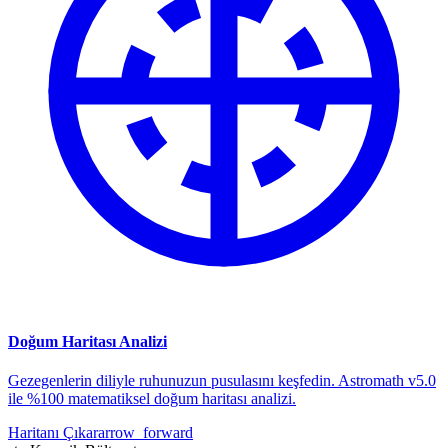
Doğum Haritası Analizi
Gezegenlerin diliyle ruhunuzun pusulasını keşfedin. Astromath v5.0
ile %100 matematiksel doğum haritası analizi.
Haritanı Çıkar
arrow_forward