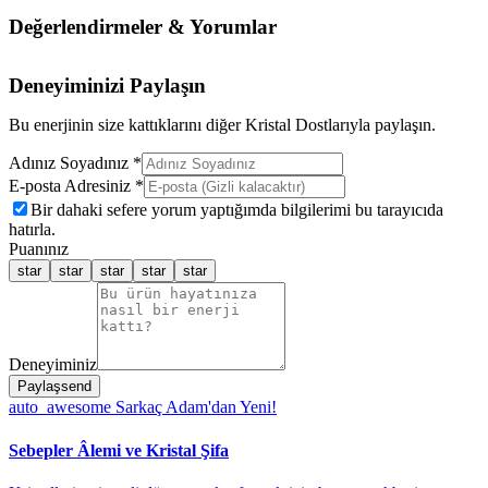
Değerlendirmeler & Yorumlar
Deneyiminizi Paylaşın
Bu enerjinin size kattıklarını diğer Kristal Dostlarıyla paylaşın.
Adınız Soyadınız *
E-posta Adresiniz *
Bir dahaki sefere yorum yaptığımda bilgilerimi bu tarayıcıda
hatırla.
Puanınız
star
star
star
star
star
Deneyiminiz
Paylaş
send
auto_awesome
Sarkaç Adam'dan Yeni!
Sebepler Âlemi ve Kristal Şifa