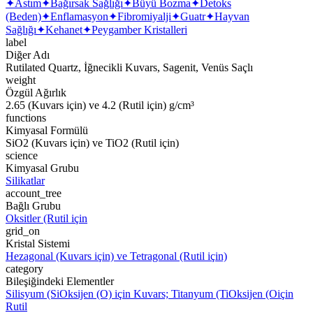
✦
Astım
✦
Bağırsak Sağlığı
✦
Büyü Bozma
✦
Detoks
(Beden)
✦
Enflamasyon
✦
Fibromiyalji
✦
Guatr
✦
Hayvan
Sağlığı
✦
Kehanet
✦
Peygamber Kristalleri
label
Diğer Adı
Rutilated Quartz, İğnecikli Kuvars, Sagenit, Venüs Saçlı
weight
Özgül Ağırlık
2.65 (Kuvars için) ve 4.2 (Rutil için) g/cm³
functions
Kimyasal Formülü
SiO2 (Kuvars için) ve TiO2 (Rutil için)
science
Kimyasal Grubu
Silikatlar
account_tree
Bağlı Grubu
Oksitler (Rutil için
grid_on
Kristal Sistemi
Hezagonal (Kuvars için) ve Tetragonal (Rutil için)
category
Bileşiğindeki Elementler
Silisyum (Si
Oksijen (O) için Kuvars; Titanyum (Ti
Oksijen (O
için
Rutil