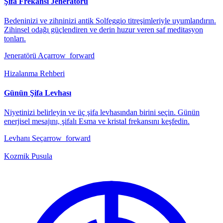
Şifa Frekansı Jeneratörü
Bedeninizi ve zihninizi antik Solfeggio titreşimleriyle uyumlandırın.
Zihinsel odağı güçlendiren ve derin huzur veren saf meditasyon
tonları.
Jeneratörü Aç
arrow_forward
Hizalanma Rehberi
Günün Şifa Levhası
Niyetinizi belirleyin ve üç şifa levhasından birini seçin. Günün
enerjisel mesajını, şifalı Esma ve kristal frekansını keşfedin.
Levhanı Seç
arrow_forward
Kozmik Pusula