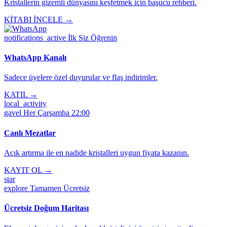
Kristallerin gizemli dünyasını keşfetmek için başucu rehberi.
KİTABI İNCELE →
notifications_active
İlk Siz Öğrenin
WhatsApp Kanalı
Sadece üyelere özel duyurular ve flaş indirimler.
KATIL →
local_activity
gavel
Her Çarşamba 22:00
Canlı Mezatlar
Açık artırma ile en nadide kristalleri uygun fiyata kazanın.
KAYIT OL →
star
explore
Tamamen Ücretsiz
Ücretsiz Doğum Haritası