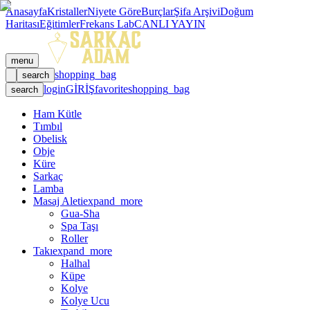
Anasayfa
Kristaller
Niyete Göre
Burçlar
Şifa Arşivi
Doğum
Haritası
Eğitimler
Frekans Lab
CANLI YAYIN
menu
shopping_bag
search
login
GİRİŞ
favorite
shopping_bag
search
Ham Kütle
Tımbıl
Obelisk
Obje
Küre
Sarkaç
Lamba
Masaj Aleti
expand_more
Gua-Sha
Spa Taşı
Roller
Takı
expand_more
Halhal
Küpe
Kolye
Kolye Ucu