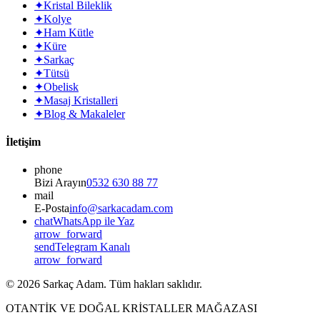
✦
Kristal Bileklik
✦
Kolye
✦
Ham Kütle
✦
Küre
✦
Sarkaç
✦
Tütsü
✦
Obelisk
✦
Masaj Kristalleri
✦
Blog & Makaleler
İletişim
phone
Bizi Arayın
0532 630 88 77
mail
E-Posta
info@sarkacadam.com
chat
WhatsApp ile Yaz
arrow_forward
send
Telegram Kanalı
arrow_forward
©
2026
Sarkaç Adam. Tüm hakları saklıdır.
OTANTİK VE DOĞAL KRİSTALLER MAĞAZASI