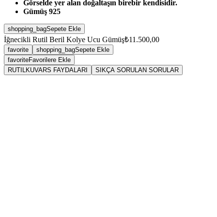
Görselde yer alan doğaltaşın birebir kendisidir.
Gümüş 925
shopping_bag
Sepete Ekle
İğnecikli Rutil Beril Kolye Ucu Gümüş
₺11.500,00
favorite
shopping_bag
Sepete Ekle
favorite
Favorilere Ekle
RUTILKUVARS FAYDALARI
SIKÇA SORULAN SORULAR