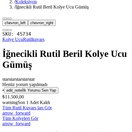
/
Koleksiyon
/
İğnecikli Rutil Beril Kolye Ucu Gümüş
chevron_left
chevron_right
SKU:
45734
Kolye Ucu
Rutilkuvars
İğnecikli Rutil Beril Kolye Ucu
Gümüş
star
star
star
star
star
Henüz yorum yapılmadı
•
edit_note
İlk Yorumu Sen Yap
₺11.500,00
warning
Son
1
Adet Kaldı
Tüm Rutil Kuvars ları Gör
arrow_forward
Tüm Kolyeleri Gör
arrow_forward