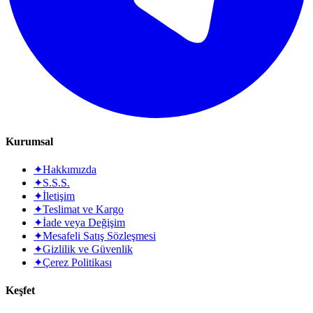
Kurumsal
✦
Hakkımızda
✦
S.S.S.
✦
İletişim
✦
Teslimat ve Kargo
✦
İade veya Değişim
✦
Mesafeli Satış Sözleşmesi
✦
Gizlilik ve Güvenlik
✦
Çerez Politikası
Keşfet