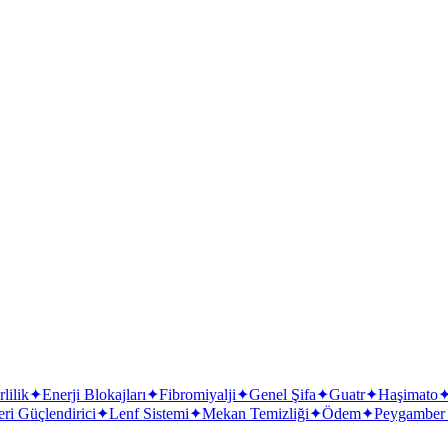
ne
lilik
✦
Enerji Blokajları
✦
Fibromiyalji
✦
Genel Şifa
✦
Guatr
✦
Haşimato
eri Güçlendirici
✦
Lenf Sistemi
✦
Mekan Temizliği
✦
Ödem
✦
Peygamber K