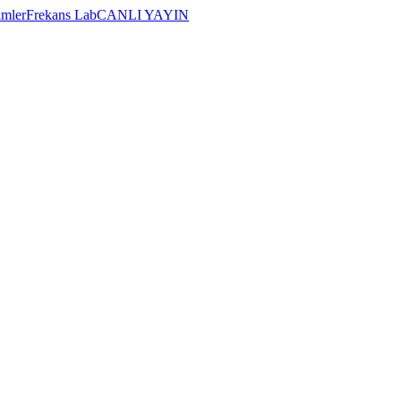
imler
Frekans Lab
CANLI YAYIN