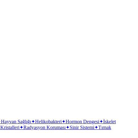
✦
Hayvan Sağlığı
✦
Helikobakteri
✦
Hormon Dengesi
✦
İskelet
ristalleri
✦
Radyasyon Koruması
✦
Sinir Sistemi
✦
Tırnak