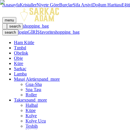
Anasayfa
Kristaller
Niyete Göre
Burçlar
Şifa Arşivi
Doğum Haritası
Eğit
menu
shopping_bag
search
login
GİRİŞ
favorite
shopping_bag
search
Ham Kütle
Tımbıl
Obelisk
Obje
Küre
Sarkaç
Lamba
Masaj Aleti
expand_more
Gua-Sha
Spa Taşı
Roller
Takı
expand_more
Halhal
Küpe
Kolye
Kolye Ucu
Tesbih