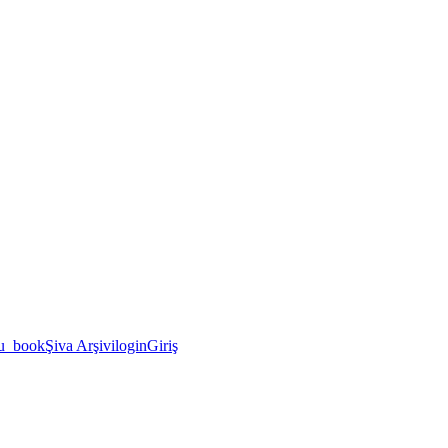
u_book
Şiva Arşivi
login
Giriş