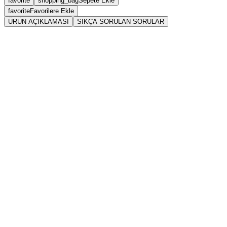
favorite
shopping_bag
Sepete Ekle
favorite
Favorilere Ekle
ÜRÜN AÇIKLAMASI
SIKÇA SORULAN SORULAR
Sarkaç
Kri
Kristal Berraklığı
Piezoelektrik Özellikler
Termal Kararlılık
Kristal kuvars
Kesme ve Taşlama Yeteneği
Kristal kuvars
Titreşim Frekansı
Düşük Hassasiyet
Uzun Süreli Kararlılık
Küçük Boyut ve Dayanıklılık
Kristal kuvars