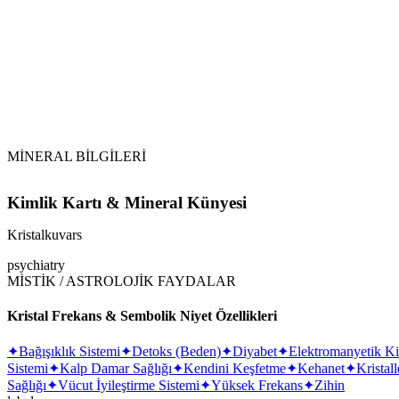
Vikipedi Kristalkuvars makalesi
MİNERAL BİLGİLERİ
Kimlik Kartı & Mineral Künyesi
Kristalkuvars
psychiatry
MİSTİK / ASTROLOJİK FAYDALAR
Kristal Frekans & Sembolik Niyet Özellikleri
✦
Bağışıklık Sistemi
✦
Detoks (Beden)
✦
Diyabet
✦
Elektromanyetik Kir
Sistemi
✦
Kalp Damar Sağlığı
✦
Kendini Keşfetme
✦
Kehanet
✦
Kristall
Sağlığı
✦
Vücut İyileştirme Sistemi
✦
Yüksek Frekans
✦
Zihin