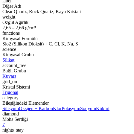
label
Diğer Adı
Clear Quartz, Rock Quartz, Kaya Kristali
weight
Özgül Ağırlık
2,65 – 2,66 g/cm³
functions
Kimyasal Formülü
Sio2 (Silikon Dioksit) + C, Cl, K, Na, S
science
Kimyasal Grubu
Silikat
account_tree
Bağlı Grubu
Kuvars
grid_on
Kristal Sistemi
Trigonal
category
Bileşiğindeki Elementler
Silisyum
Oksijen + Karbon
Klor
Potasyum
Sodyum
Kükürt
diamond
Mohs Sertliği
7
nights_stay