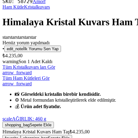
SKU:
58729
Amorf
Ham Kütle
Kristalkuvars
Himalaya Kristal Kuvars Ham 
star
star
star
star
star
Henüz yorum yapılmadı
•
edit_note
İlk Yorumu Sen Yap
₺4.235,00
warning
Son
1
Adet Kaldı
Tüm Kristalkuvars ları Gör
arrow_forward
Tüm Ham Kütleleri Gör
arrow_forward
📸
Görseldeki kristalin birebir kendisidir.
⚙️ Metal formundan kristalleştirilerek elde edilmiştir.
💰
Ürün adet fiyatıdır.
scale
AĞIRLIK:
460
g
shopping_bag
Sepete Ekle
Himalaya Kristal Kuvars Ham Taş
₺4.235,00