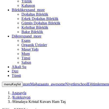
Yüzük
Kabaşon
Bileklik
expand_more
Doğaltaş Bileklik
Erkek Doğaltaş Bileklik
Gümüş Doğaltaş Bileklik
Kehribar Bileklik
Bakır Bileklik
Diğer
expand_more
Esans
Organik Ürünler
Masaj Yağı
Mum
Tütsü
Sabun
Alkali Su
Dizi
Tümü
store
Mağaza
auto_awesome
Niyetler
school
Eğitimler
men
menu
Keşfet
Anasayfa
/
Koleksiyon
/
Himalaya Kristal Kuvars Ham Taş