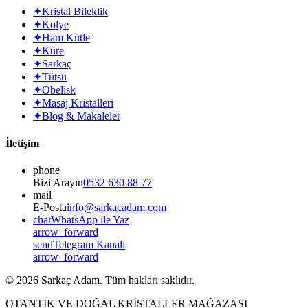
✦
Kristal Bileklik
✦
Kolye
✦
Ham Kütle
✦
Küre
✦
Sarkaç
✦
Tütsü
✦
Obelisk
✦
Masaj Kristalleri
✦
Blog & Makaleler
İletişim
phone
Bizi Arayın
0532 630 88 77
mail
E-Posta
info@sarkacadam.com
chat
WhatsApp ile Yaz
arrow_forward
send
Telegram Kanalı
arrow_forward
©
2026
Sarkaç Adam. Tüm hakları saklıdır.
OTANTİK VE DOĞAL KRİSTALLER MAĞAZASI