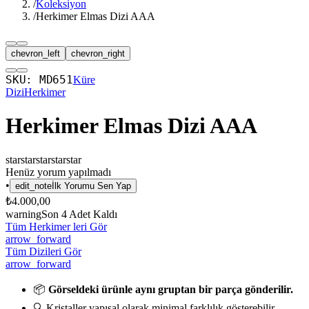
/
Koleksiyon
/
Herkimer Elmas Dizi AAA
chevron_left
chevron_right
SKU:
MD651
Küre
Dizi
Herkimer
Herkimer Elmas Dizi AAA
star
star
star
star
star
Henüz yorum yapılmadı
•
edit_note
İlk Yorumu Sen Yap
₺4.000,00
warning
Son
4
Adet Kaldı
Tüm Herkimer leri Gör
arrow_forward
Tüm Dizileri Gör
arrow_forward
📦
Görseldeki ürünle aynı gruptan bir parça gönderilir.
🔍 Kristaller yapısal olarak minimal farklılık gösterebilir.