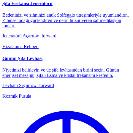
Şifa Frekansı Jeneratörü
Bedeninizi ve zihninizi antik Solfeggio titreşimleriyle uyumlandırın.
Zihinsel odağı güçlendiren ve derin huzur veren saf meditasyon
tonları.
Jeneratörü Aç
arrow_forward
Hizalanma Rehberi
Günün Şifa Levhası
Niyetinizi belirleyin ve üç şifa levhasından birini seçin. Günün
enerjisel mesajını, şifalı Esma ve kristal frekansını keşfedin.
Levhanı Seç
arrow_forward
Kozmik Pusula