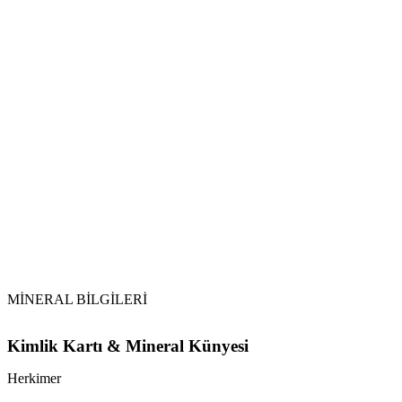
Selenit ile Arındırma:
Topraklama:
Tütsüleme:
Ay Işığı:
MİNERAL BİLGİLERİ
Kimlik Kartı & Mineral Künyesi
Herkimer