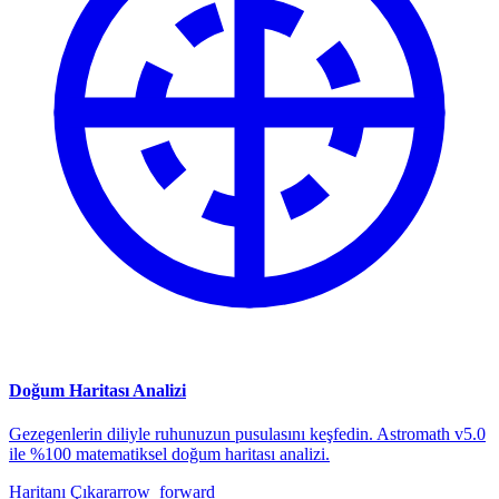
Doğum Haritası Analizi
Gezegenlerin diliyle ruhunuzun pusulasını keşfedin. Astromath v5.0
ile %100 matematiksel doğum haritası analizi.
Haritanı Çıkar
arrow_forward