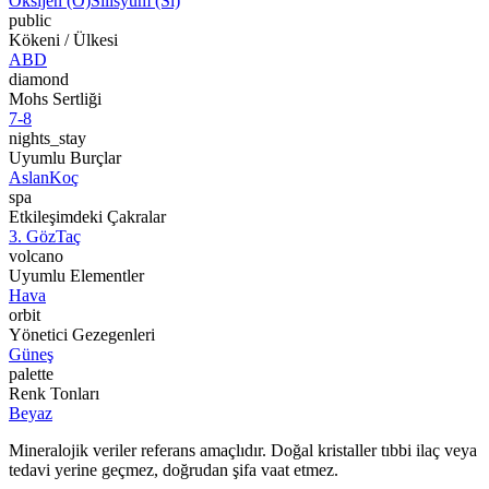
Oksijen (O)
Silisyum (Si)
public
Kökeni / Ülkesi
ABD
diamond
Mohs Sertliği
7-8
nights_stay
Uyumlu Burçlar
Aslan
Koç
spa
Etkileşimdeki Çakralar
3. Göz
Taç
volcano
Uyumlu Elementler
Hava
orbit
Yönetici Gezegenleri
Güneş
palette
Renk Tonları
Beyaz
Mineralojik veriler referans amaçlıdır. Doğal kristaller tıbbi ilaç veya
tedavi yerine geçmez, doğrudan şifa vaat etmez.