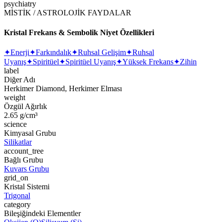
psychiatry
MİSTİK / ASTROLOJİK FAYDALAR
Kristal Frekans & Sembolik Niyet Özellikleri
✦
Enerji
✦
Farkındalık
✦
Ruhsal Gelişim
✦
Ruhsal
Uyanış
✦
Spiritüel
✦
Spiritüel Uyanış
✦
Yüksek Frekans
✦
Zihin
label
Diğer Adı
Herkimer Diamond, Herkimer Elması
weight
Özgül Ağırlık
2.65 g/cm³
science
Kimyasal Grubu
Silikatlar
account_tree
Bağlı Grubu
Kuvars Grubu
grid_on
Kristal Sistemi
Trigonal
category
Bileşiğindeki Elementler