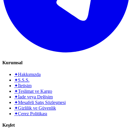
Kurumsal
✦
Hakkımızda
✦
S.S.S.
✦
İletişim
✦
Teslimat ve Kargo
✦
İade veya Değişim
✦
Mesafeli Satış Sözleşmesi
✦
Gizlilik ve Güvenlik
✦
Çerez Politikası
Keşfet