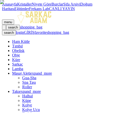
Anasayfa
Kristaller
Niyete Göre
Burçlar
Şifa Arşivi
Doğum
Haritası
Eğitimler
Frekans Lab
CANLI YAYIN
menu
shopping_bag
search
login
GİRİŞ
favorite
shopping_bag
search
Ham Kütle
Tımbıl
Obelisk
Obje
Küre
Sarkaç
Lamba
Masaj Aleti
expand_more
Gua-Sha
Spa Taşı
Roller
Takı
expand_more
Halhal
Küpe
Kolye
Kolye Ucu