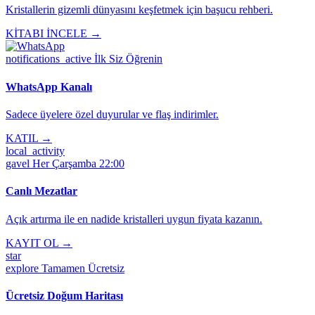
Kristallerin gizemli dünyasını keşfetmek için başucu rehberi.
KİTABI İNCELE →
notifications_active
İlk Siz Öğrenin
WhatsApp Kanalı
Sadece üyelere özel duyurular ve flaş indirimler.
KATIL →
local_activity
gavel
Her Çarşamba 22:00
Canlı Mezatlar
Açık artırma ile en nadide kristalleri uygun fiyata kazanın.
KAYIT OL →
star
explore
Tamamen Ücretsiz
Ücretsiz Doğum Haritası