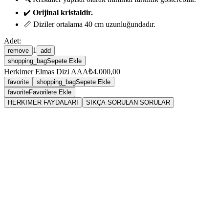
✔️
Orijinal kristaldir.
📏 Diziler ortalama 40 cm uzunluğundadır.
Adet:
1
remove
add
shopping_bag
Sepete Ekle
Herkimer Elmas Dizi AAA
₺4.000,00
favorite
shopping_bag
Sepete Ekle
favorite
Favorilere Ekle
HERKIMER FAYDALARI
SIKÇA SORULAN SORULAR
HERKİMER ELMAS