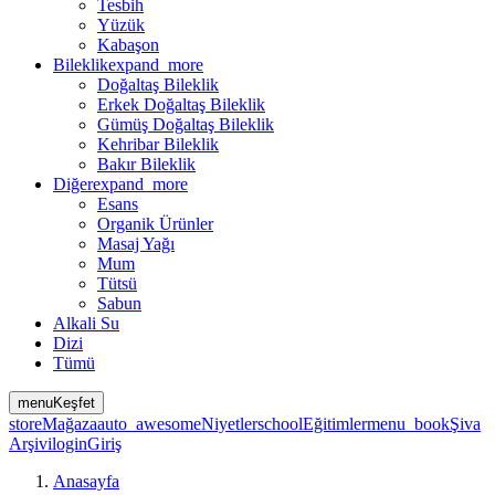
Tesbih
Yüzük
Kabaşon
Bileklik
expand_more
Doğaltaş Bileklik
Erkek Doğaltaş Bileklik
Gümüş Doğaltaş Bileklik
Kehribar Bileklik
Bakır Bileklik
Diğer
expand_more
Esans
Organik Ürünler
Masaj Yağı
Mum
Tütsü
Sabun
Alkali Su
Dizi
Tümü
menu
Keşfet
store
Mağaza
auto_awesome
Niyetler
school
Eğitimler
menu_book
Şiva
Arşivi
login
Giriş
Anasayfa