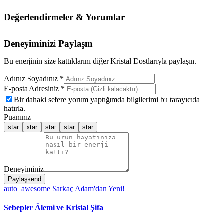
Değerlendirmeler & Yorumlar
Deneyiminizi Paylaşın
Bu enerjinin size kattıklarını diğer Kristal Dostlarıyla paylaşın.
Adınız Soyadınız *
E-posta Adresiniz *
Bir dahaki sefere yorum yaptığımda bilgilerimi bu tarayıcıda
hatırla.
Puanınız
star
star
star
star
star
Deneyiminiz
Paylaş
send
auto_awesome
Sarkaç Adam'dan Yeni!
Sebepler Âlemi ve Kristal Şifa