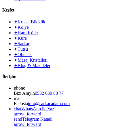
Keşfet
✦
Kristal Bileklik
✦
Kolye
✦
Ham Kütle
✦
Küre
✦
Sarkaç
✦
Tütsü
✦
Obelisk
✦
Masaj Kristalleri
✦
Blog & Makaleler
İletişim
phone
Bizi Arayın
0532 630 88 77
mail
E-Posta
info@sarkacadam.com
chat
WhatsApp ile Yaz
arrow_forward
send
Telegram Kanalı
arrow_forward