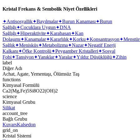
Kristal Frekans & Sembolik Niyet Özellikleri
✦
Antisosyallik
✦
Bayılmalar
✦
Burun Kanaması
✦
Burun
Sağlığı
✦
Çocuklara Uygun
✦
DNA
Sağlığı
✦
Hiperaktivite
✦
Karabasan
✦
Kan
Dolaşımı
✦
Kanamalar
✦
Kararlılık
✦
Korku
✦
Konsantrasyon
✦
Menstür
Sağlık
✦
Menisküs
✦
Metabolizma
✦
Nazar
✦
Negatif Enerji
Kalkanı
✦
Öfke Kontrolü
✦
Peygamber Kristalleri
✦
Sosyal
Fobi
✦
Tansiyon
✦
Yanıklar
✦
Yaralar
✦
Yıldız Düşüklüğü
✦
Zihin
label
Diğer Adı
Achat, Agate, Yementaşı, Ölümsüz Taş
functions
Kimyasal Formülü
Ca2(Mg,Fe)5Si8O22(OH)2
science
Kimyasal Grubu
Silikat
account_tree
Bağlı Grubu
Kuvars
Kalsedon
grid_on
Kristal Sistemi