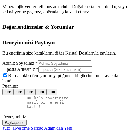
Mineralojik veriler referans amaçlıdır. Doğal kristaller tıbbi ilaç veya
tedavi yerine geçmez, doğrudan şifa vaat etmez.
Değerlendirmeler & Yorumlar
Deneyiminizi Paylaşın
Bu enerjinin size kattıklarını diğer Kristal Dostlarıyla paylaşın.
Adınız Soyadınız *
E-posta Adresiniz *
Bir dahaki sefere yorum yaptığımda bilgilerimi bu tarayıcıda
hatırla.
Puanınız
star
star
star
star
star
Deneyiminiz
Paylaş
send
auto_awesome
Sarkaç Adam'dan Yeni!