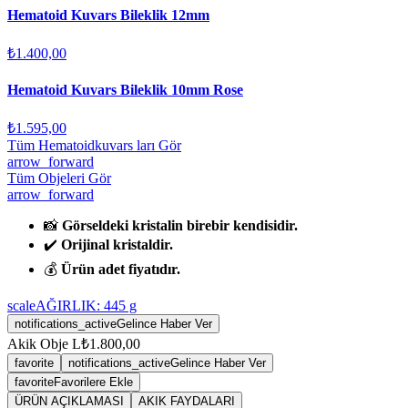
Hematoid Kuvars Bileklik 12mm
₺1.400,00
Hematoid Kuvars Bileklik 10mm Rose
₺1.595,00
Tüm Hematoidkuvars ları Gör
arrow_forward
Tüm Objeleri Gör
arrow_forward
📸
Görseldeki kristalin birebir kendisidir.
✔️
Orijinal kristaldir.
💰
Ürün adet fiyatıdır.
scale
AĞIRLIK:
445
g
notifications_active
Gelince Haber Ver
Akik Obje L
₺1.800,00
favorite
notifications_active
Gelince Haber Ver
favorite
Favorilere Ekle
ÜRÜN AÇIKLAMASI
AKIK FAYDALARI