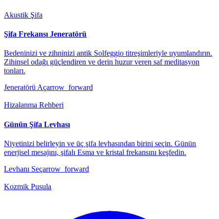
Akustik Şifa
Şifa Frekansı Jeneratörü
Bedeninizi ve zihninizi antik Solfeggio titreşimleriyle uyumlandırın.
Zihinsel odağı güçlendiren ve derin huzur veren saf meditasyon
tonları.
Jeneratörü Aç
arrow_forward
Hizalanma Rehberi
Günün Şifa Levhası
Niyetinizi belirleyin ve üç şifa levhasından birini seçin. Günün
enerjisel mesajını, şifalı Esma ve kristal frekansını keşfedin.
Levhanı Seç
arrow_forward
Kozmik Pusula