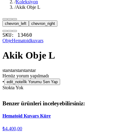
/
Koleksiyon
/
Akik Obje L
chevron_left
chevron_right
SKU:
13460
Obje
Hematoidkuvars
Akik Obje L
star
star
star
star
star
Henüz yorum yapılmadı
•
edit_note
İlk Yorumu Sen Yap
Stokta Yok
Benzer ürünleri inceleyebilirsiniz:
Hematoid Kuvars Küre
₺4.400,00