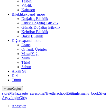
Tesbih
Yüzük
Kabaşon
Bileklik
expand_more
Doğaltaş Bileklik
Erkek Doğaltaş Bileklik
Gümüş Doğaltaş Bileklik
Kehribar Bileklik
Bakır Bileklik
Diğer
expand_more
Esans
Organik Ürünler
Masaj Yağı
Mum
Tütsü
Sabun
Alkali Su
Dizi
Tümü
menu
Keşfet
store
Mağaza
auto_awesome
Niyetler
school
Eğitimler
menu_book
Şiva
Arşivi
login
Giriş
Anasayfa