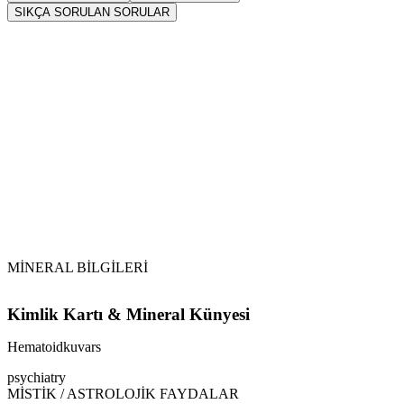
SIKÇA SORULAN SORULAR
Sarkaç
Hematoidkuvars
Vikipedi
Hematoidkuvars makalesine
MİNERAL BİLGİLERİ
Kimlik Kartı & Mineral Künyesi
Hematoidkuvars
psychiatry
MİSTİK / ASTROLOJİK FAYDALAR