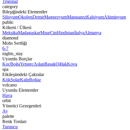
Trigonal
category
Bileşiğindeki Elementler
Silisyum
Oksijen
Demir
Magnezyum
Manganez
Kalsiyum
Alüminyum
public
Kökeni / Ülkesi
Meksika
Madagaskar
Mısır
Çin
Hindistan
İtalya
Almanya
diamond
Mohs Sertliği
6-7
nights_stay
Uyumlu Burçlar
Koç
Boğa
Yengeç
Aslan
Başak
Oğlak
Kova
spa
Etkileşimdeki Çakralar
Kök
Solar
Kalp
Boğaz
volcano
Uyumlu Elementler
Hava
orbit
Yönetici Gezegenleri
Ay
palette
Renk Tonları
Turuncu