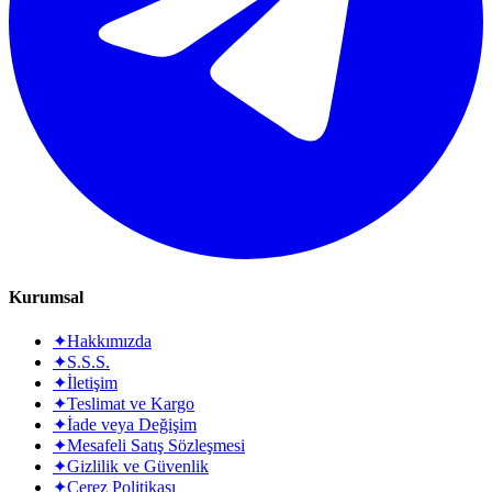
Kurumsal
✦
Hakkımızda
✦
S.S.S.
✦
İletişim
✦
Teslimat ve Kargo
✦
İade veya Değişim
✦
Mesafeli Satış Sözleşmesi
✦
Gizlilik ve Güvenlik
✦
Çerez Politikası