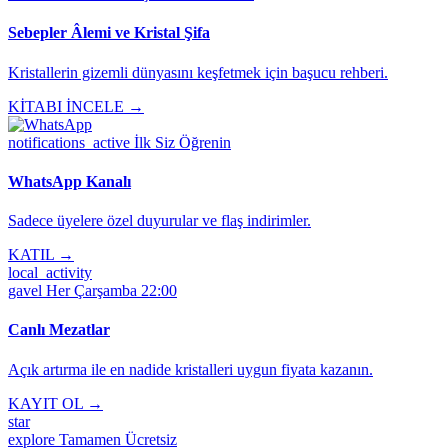
Sebepler Âlemi ve Kristal Şifa
Kristallerin gizemli dünyasını keşfetmek için başucu rehberi.
KİTABI İNCELE →
notifications_active
İlk Siz Öğrenin
WhatsApp Kanalı
Sadece üyelere özel duyurular ve flaş indirimler.
KATIL →
local_activity
gavel
Her Çarşamba 22:00
Canlı Mezatlar
Açık artırma ile en nadide kristalleri uygun fiyata kazanın.
KAYIT OL →
star
explore
Tamamen Ücretsiz