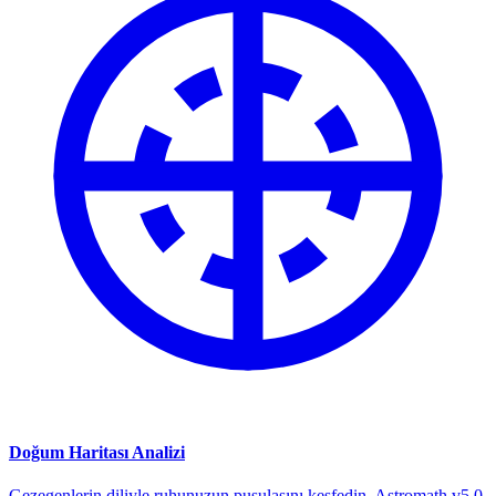
Doğum Haritası Analizi
Gezegenlerin diliyle ruhunuzun pusulasını keşfedin. Astromath v5.0