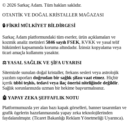
©
2026
Sarkaç Adam. Tüm hakları saklıdır.
OTANTİK VE DOĞAL KRİSTALLER MAĞAZASI
🔒
FİKRİ MÜLKİYET BİLDİRGESİ
Sarkaç Adam platformundaki tüm eserler, ürün açıklamaları ve
kozmik analiz metinleri
5846 sayılı FSEK
, KVKK ve yasal telif
hükümleri kapsamında koruma altındadır. İzinsiz kopyalama veya
ticari amaçla kullanımı yasaktır.
⚖️
YASAL SAĞLIK VE ŞİFA UYARISI
Sitemizde sunulan doğal kristaller, frekans sesleri veya astrolojik
yazılım raporları
doğrudan bir sağlık şifası vaat etmez
. Hiçbir
içerik
tıbbi teşhis, tedavi veya ilaç önerisi niteliğinde değildir
.
Sağlık sorunlarınızda uzman bir hekime başvurmalısınız.
🤖
YAPAY ZEKA ŞEFFAFLIK NOTU
Platformumuzda yer alan bazı kapak görselleri, banner tasarımları ve
grafik ögelerin hazırlanmasında yapay zeka teknolojilerinden
faydalanılmıştır. (Ticaret Bakanlığı Reklam Yönetmeliği Uyarınca).