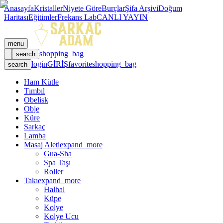
Anasayfa
Kristaller
Niyete Göre
Burçlar
Şifa Arşivi
Doğum
Haritası
Eğitimler
Frekans Lab
CANLI YAYIN
menu
shopping_bag
search
login
GİRİŞ
favorite
shopping_bag
search
Ham Kütle
Tımbıl
Obelisk
Obje
Küre
Sarkaç
Lamba
Masaj Aleti
expand_more
Gua-Sha
Spa Taşı
Roller
Takı
expand_more
Halhal
Küpe
Kolye
Kolye Ucu